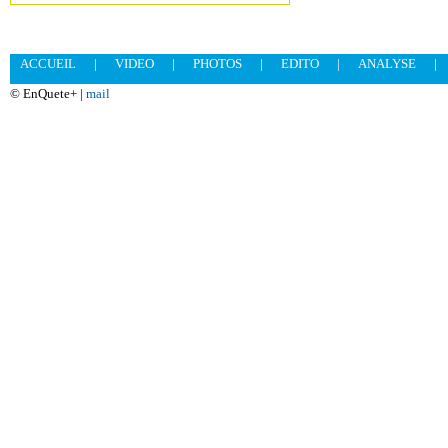
ACCUEIL
|
VIDEO
|
PHOTOS
|
EDITO
|
ANALYSE
|
© EnQuete+ |
mail