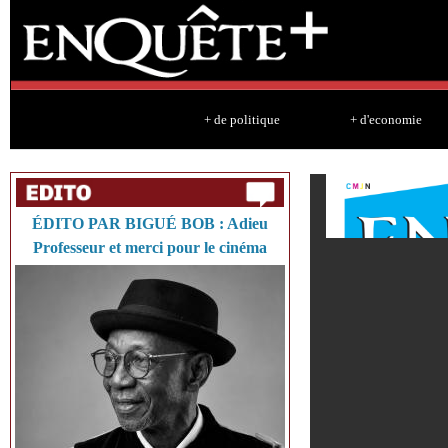
Sk
ma
co
+ de politique
+ d'economie
ÉDITO PAR BIGUÉ BOB : Adieu
Professeur et merci pour le cinéma