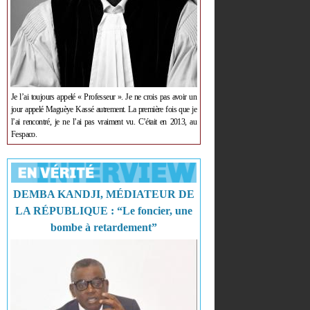
Je l’ai toujours appelé « Professeur ». Je ne crois pas avoir un
jour appelé Maguèye Kassé autrement. La première fois que je
l’ai rencontré, je ne l’ai pas vraiment vu. C’était en 2013, au
Fespaco.
DEMBA KANDJI, MÉDIATEUR DE
LA RÉPUBLIQUE : “Le foncier, une
bombe à retardement”