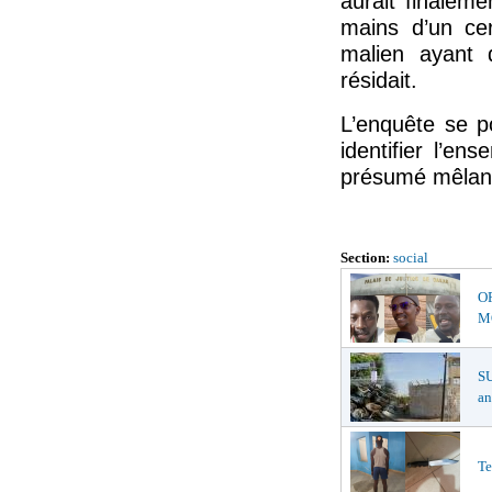
aurait finaleme
mains d’un ce
malien ayant q
résidait.
L’enquête se po
identifier l’e
présumé mêlant
Section:
social
O
MŒ
S
an
Te