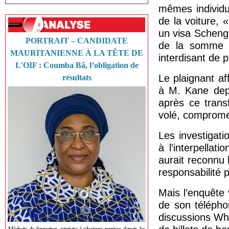
mêmes individus
de la voiture, 
un visa Schenge
PORTRAIT – CANDIDATE
de la somme co
MAURITANIENNE À LA TÊTE DE
interdisant de 
L'OIF : Coumba Bâ, l’obligation de
Le plaignant af
résultats
à M. Kane dep
après ce trans
volé, comprome
Les investigat
à l’interpella
aurait reconnu l
responsabilité 
Mais l’enquête 
de son télépho
discussions Wh