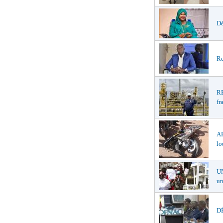
Dé
Re
R
fr
A
lo
U
un
DÉ