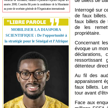
de billets de b
Médecin de formation, ministre à plusieurs reprises depuis les
années 2000, Coumba Bâ porte la candidature de la Mauritanie
au poste de secrétaire générale de l'Organisation internationale
Interrogé sur c
de faux billet
faux billets d
de les remet
MOBILISER LA DIASPORA
propriétaire.
SCIENTIFIQUE : De l’opportunité à
la stratégie pour le Sénégal et l’Afrique
Concernant les
évoque un mont
déclarations,
ressortissant 
détenteur direc
Au fil des au
apparaissent é
faux billets. 
tour avant d’êt
Face aux enquê