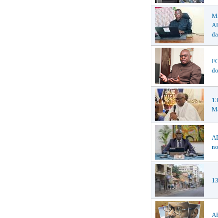
M
AL
da
F
do
1
Ma
AD
no
13
AF