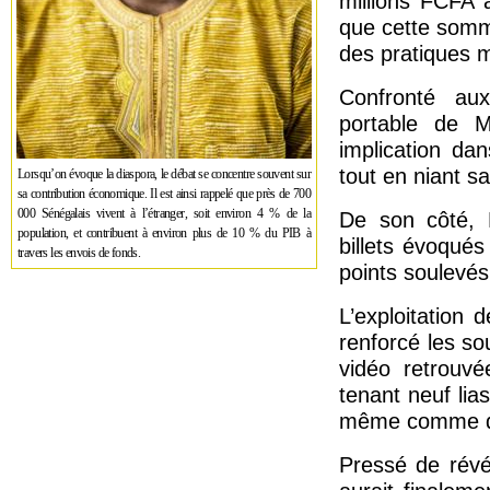
millions FCFA 
que cette somme
des pratiques m
Confronté aux
portable de M.
implication da
tout en niant sav
Lorsqu’on évoque la diaspora, le débat se concentre souvent sur
sa contribution économique. Il est ainsi rappelé que près de 700
000 Sénégalais vivent à l’étranger, soit environ 4 % de la
De son côté, 
population, et contribuent à environ plus de 10 % du PIB à
billets évoqués
travers les envois de fonds.
points soulevés
L’exploitation
renforcé les so
vidéo retrouv
tenant neuf lia
même comme de 
Pressé de révé