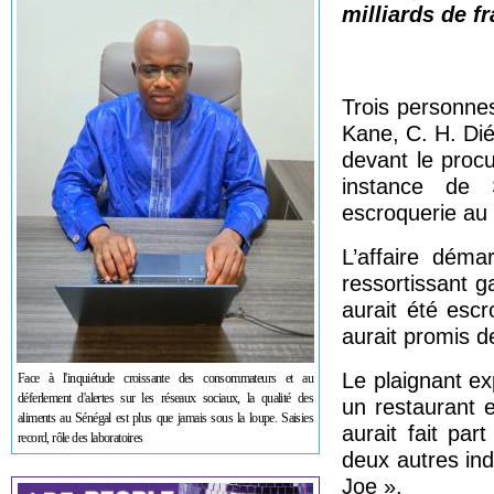
milliards de f
Trois personnes
Kane, C. H. Di
devant le proc
instance de S
escroquerie au 
L’affaire déma
ressortissant 
aurait été esc
aurait promis d
Le plaignant ex
Face à l'inquiétude croissante des consommateurs et au
déferlement d'alertes sur les réseaux sociaux, la qualité des
un restaurant 
aliments au Sénégal est plus que jamais sous la loupe. Saisies
aurait fait par
record, rôle des laboratoires
deux autres ind
Joe ».