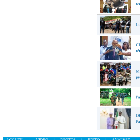
te
Lu
CL
ré
MA
pr
Pa
DR
Pa
ACCUEIL
|
VIDEO
|
PHOTOS
|
EDITO
|
ANALYSE
|