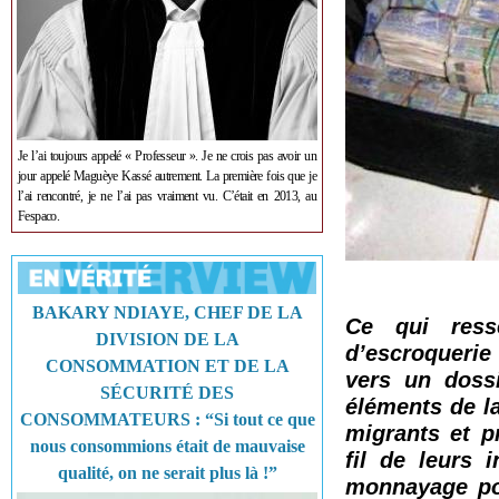
Je l’ai toujours appelé « Professeur ». Je ne crois pas avoir un
jour appelé Maguèye Kassé autrement. La première fois que je
l’ai rencontré, je ne l’ai pas vraiment vu. C’était en 2013, au
Fespaco.
BAKARY NDIAYE, CHEF DE LA
Ce qui ress
DIVISION DE LA
d’escroquerie
CONSOMMATION ET DE LA
vers un dossi
SÉCURITÉ DES
éléments de la
CONSOMMATEURS : “Si tout ce que
migrants et p
nous consommions était de mauvaise
fil de leurs 
qualité, on ne serait plus là !”
monnayage por