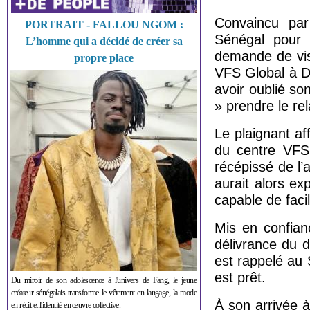
Convaincu par
PORTRAIT - FALLOU NGOM :
Sénégal pour e
L’homme qui a décidé de créer sa
demande de visa
propre place
VFS Global à D
avoir oublié so
» prendre le rel
Le plaignant af
du centre VFS 
récépissé de l’
aurait alors ex
capable de facil
Mis en confian
délivrance du 
est rappelé au
est prêt.
Du miroir de son adolescence à l'univers de Fang, le jeune
créateur sénégalais transforme le vêtement en langage, la mode
À son arrivée à
en récit et l'identité en œuvre collective.