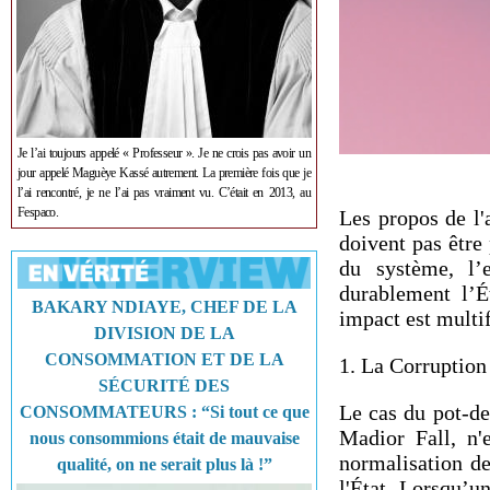
Je l’ai toujours appelé « Professeur ». Je ne crois pas avoir un
jour appelé Maguèye Kassé autrement. La première fois que je
l’ai rencontré, je ne l’ai pas vraiment vu. C’était en 2013, au
Fespaco.
Les propos de l'
doivent pas être 
du système, l’e
durablement l’É
BAKARY NDIAYE, CHEF DE LA
impact est multi
DIVISION DE LA
CONSOMMATION ET DE LA
1. La Corruptio
SÉCURITÉ DES
Le cas du pot-de
CONSOMMATEURS : “Si tout ce que
Madior Fall, n'
nous consommions était de mauvaise
normalisation de
qualité, on ne serait plus là !”
l'État. Lorsqu’un