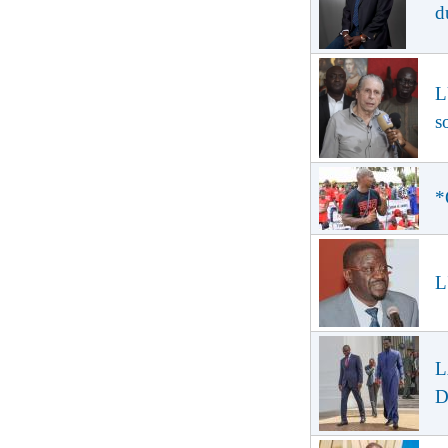
d
L
s
*
L
L
D