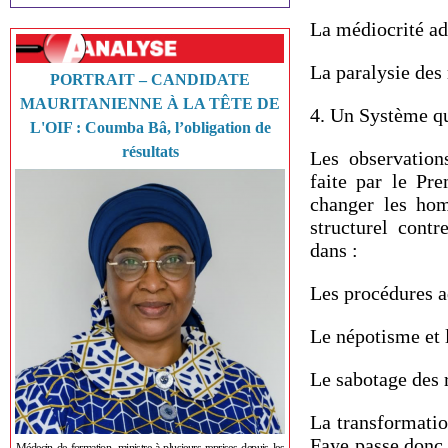
La médiocrité ad
La paralysie des
PORTRAIT – CANDIDATE
MAURITANIENNE À LA TÊTE DE
4. Un Système qu
L'OIF : Coumba Bâ, l’obligation de
résultats
Les observation
faite par le Pr
changer les hom
structurel cont
dans :
Les procédures a
Le népotisme et l
Le sabotage des 
La transformatio
Faye passe donc 