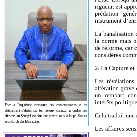
rigueur, est app
prédation géné
instrument d’enr
La banalisation 
la norme mais pl
de réforme, car 
considérés comme
2. La Capture et 
Les révélations
altération grave 
un rempart cont
intérêts politiqu
Face à l'inquiétude croissante des consommateurs et au
déferlement d'alertes sur les réseaux sociaux, la qualité des
Cela traduit une 
aliments au Sénégal est plus que jamais sous la loupe. Saisies
record, rôle des laboratoires
Les affaires sen