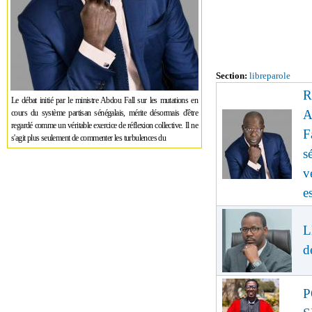
Section:
libreparole
R
Le débat initié par le ministre Abdou Fall sur les mutations en
A
cours du système partisan sénégalais, mérite désormais d'être
regardé comme un véritable exercice de réflexion collective. Il ne
F
s'agit plus seulement de commenter les turbulences du
s
v
e
L
d
P