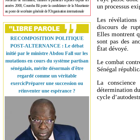
Médecin de formation, ministre à plusieurs reprises depuis les
un processus exi
années 2000, Coumba Bâ porte la candidature de la Mauritanie
au poste de secrétaire générale de l'Organisation internationale
Les révélations
discours de rup
Elles montrent qu
RECOMPOSITION POLITIQUE
sont pas des an
POST-ALTERNANCE : Le débat
État dévoyé.
initié par le ministre Abdou Fall sur les
mutations en cours du système partisan
Le combat contre
sénégalais, mérite désormais d'être
Sénégal républic
regardé comme un véritable
La conscience 
exercicPréparer une succession ou
détermination du
réinventer une espérance ?
cycle d’autodest