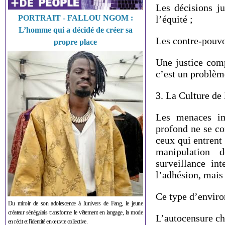
Les décisions ju
PORTRAIT - FALLOU NGOM :
l’équité ;
L’homme qui a décidé de créer sa
Les contre-pouvoi
propre place
Une justice com
c’est un problèm
3. La Culture de
Les menaces im
profond ne se con
ceux qui entrent
manipulation d
surveillance in
l’adhésion, mais 
Ce type d’enviro
Du miroir de son adolescence à l'univers de Fang, le jeune
créateur sénégalais transforme le vêtement en langage, la mode
L’autocensure ch
en récit et l'identité en œuvre collective.