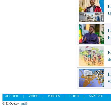
L
U
L
F
E
d
L
v
ACCUEIL
|
VIDEO
|
PHOTOS
|
EDITO
|
ANALYSE
|
© EnQuete+ |
mail