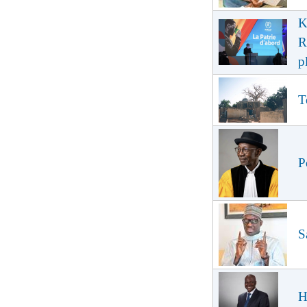
K
R
p
T
P
S
H