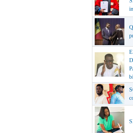
S
i
Q
p
E
D
P
b
S
c
S