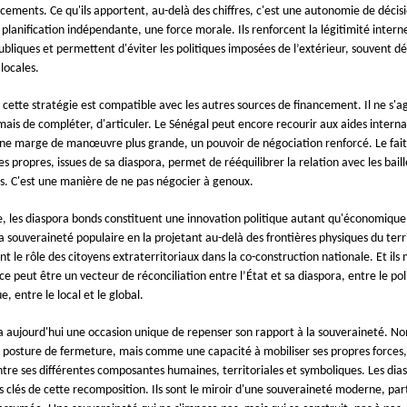
ncements. Ce qu'ils apportent, au-delà des chiffres, c'est une autonomie de décis
planification indépendante, une force morale. Ils renforcent la légitimité intern
publiques et permettent d'éviter les politiques imposées de l’extérieur, souvent 
 locales.
, cette stratégie est compatible avec les autres sources de financement. Il ne s'a
 mais de compléter, d'articuler. Le Sénégal peut encore recourir aux aides interna
ne marge de manœuvre plus grande, un pouvoir de négociation renforcé. Le fait
s propres, issues de sa diaspora, permet de rééquilibrer la relation avec les bail
ls. C'est une manière de ne pas négocier à genoux.
ve, les diaspora bonds constituent une innovation politique autant qu'économique.
a souveraineté populaire en la projetant au-delà des frontières physiques du territ
t le rôle des citoyens extraterritoriaux dans la co-construction nationale. Et ils
ce peut être un vecteur de réconciliation entre l’État et sa diaspora, entre le pol
, entre le local et le global.
a aujourd'hui une occasion unique de repenser son rapport à la souveraineté. No
osture de fermeture, mais comme une capacité à mobiliser ses propres forces,
ntre ses différentes composantes humaines, territoriales et symboliques. Les dia
s clés de cette recomposition. Ils sont le miroir d'une souveraineté moderne, pa