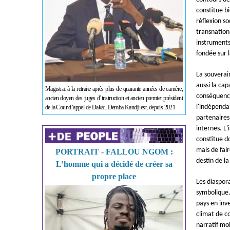
constitue b
réflexion s
transnation
instruments
fondée sur 
La souverai
aussi la ca
Magistrat à la retraite après plus de quarante années de carrière,
conséquence
ancien doyen des juges d’instruction et ancien premier président
l'indépenda
de la Cour d’appel de Dakar, Demba Kandji est, depuis 2021
partenaires 
internes. L
constitue do
mais de fai
PORTRAIT - FALLOU NGOM :
destin de la
L’homme qui a décidé de créer sa
propre place
Les diaspora
symbolique.
pays en inve
climat de co
narratif mo