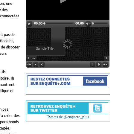
ion, une
e des
déconnectées
00:00
00:00
git pas de
tionales,
 de disposer
Sample Title
leurs
 Ils
oire. Ils
 montrent
itique et
n pas
 à créer des
Tweets de @enquete_plus
spora bonds
rtagée,