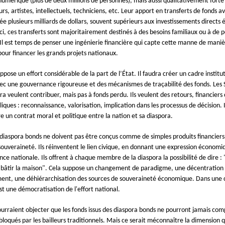
umérique (plus de deux millions de personnes), mais aussi qualitativement forte 
s, artistes, intellectuels, techniciens, etc. Leur apport en transferts de fonds av
e plusieurs milliards de dollars, souvent supérieurs aux investissements directs 
ci, ces transferts sont majoritairement destinés à des besoins familiaux ou à de p
. Il est temps de penser une ingénierie financière qui capte cette manne de mani
pour financer les grands projets nationaux.
ppose un effort considérable de la part de l’État. Il faudra créer un cadre institu
vec une gouvernance rigoureuse et des mécanismes de traçabilité des fonds. Les 
ra veulent contribuer, mais pas à fonds perdu. Ils veulent des retours, financiers
iques : reconnaissance, valorisation, implication dans les processus de décision. I
e un contrat moral et politique entre la nation et sa diaspora.
s diaspora bonds ne doivent pas être conçus comme de simples produits financiers.
souveraineté. Ils réinventent le lien civique, en donnant une expression économi
ce nationale. Ils offrent à chaque membre de la diaspora la possibilité de dire : 
 bâtir la maison". Cela suppose un changement de paradigme, une décentration
ent, une déhiérarchisation des sources de souveraineté économique. Dans une 
st une démocratisation de l'effort national.
urraient objecter que les fonds issus des diaspora bonds ne pourront jamais com
bloqués par les bailleurs traditionnels. Mais ce serait méconnaître la dimension q