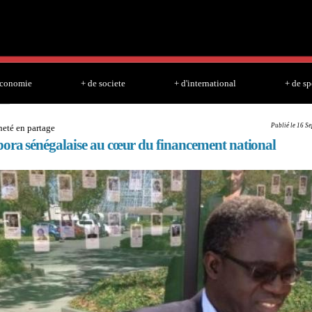
Skip to
main
content
economie
+ de societe
+ d'international
+ de sp
Publié le 16 S
neté en partage
pora sénégalaise au cœur du financement national