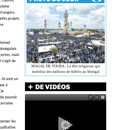
: cadres,
oisine
étrangers.
etits projets
ère
tionnel
Sénégalais
 certes, mais
l s'agit de
MAGAL DE TOUBA : La fête religieuse qui
mobilise des millions de fidèles au Sénégal
 Ils sont un
que à
"je
 du pouvoir
certaine
penser les
ualitative