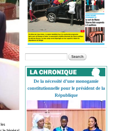
Search
Search form
De la nécessité d’une monogamie
constitutionnelle pour le président de la
République
 les
r le Sénégal