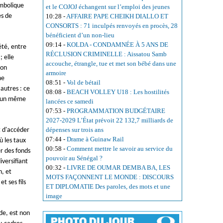
ymbolique
et le COJOJ échangent sur l’emploi des jeunes
es de
10:28
-
AFFAIRE PAPE CHEIKH DIALLO ET
CONSORTS : 71 inculpés renvoyés en procès, 28
bénéficient d’un non-lieu
09:14
-
KOLDA - CONDAMNÉE À 5 ANS DE
été, entre
RÉCLUSION CRIMINELLE : Aissatou Samb
; elle
accouche, étrangle, tue et met son bébé dans une
ion
armoire
me
08:51
-
Vol de bétail
 autres : ce
08:08
-
BEACH VOLLEY U18 : Les hostilités
nt un même
lancées ce samedi
07:53
-
PROGRAMMATION BUDGÉTAIRE
2027-2029 L’État prévoit 22 132,7 milliards de
dépenses sur trois ans
t d'accéder
07:44
-
Drame à Guinaw Rail
ù les taux
00:58
-
Comment mettre le savoir au service du
er des fonds
pouvoir au Sénégal ?
iversifiant
00:32
-
LIVRE DE OUMAR DEMBA BA, LES
n, et
MOTS FAÇONNENT LE MONDE : DISCOURS
t ses fils
ET DIPLOMATIE Des paroles, des mots et une
image
de, est non