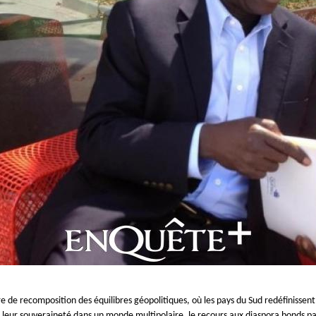
e de recomposition des équilibres géopolitiques, où les pays du Sud redéfinissent
 leur souveraineté dans un monde multipolaire, le recours aux diaspora bonds pa