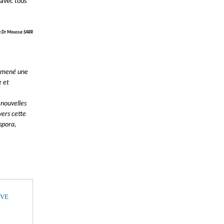
 avec tous
le Dr Moussa SARR
 a mené une
e et
 nouvelles
vers cette
aspora,
IVE