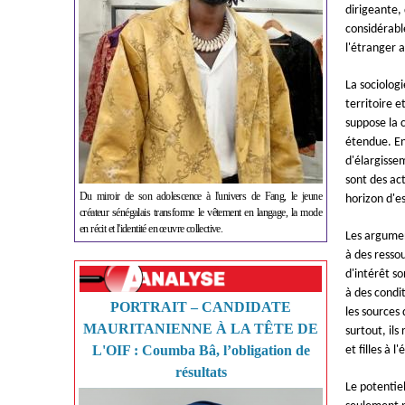
dirigeante, 
considérable
l'étranger a
La sociologi
territoire e
suppose la 
étendue. En
d'élargissem
sont des ac
Du miroir de son adolescence à l'univers de Fang, le jeune
horizon d'e
créateur sénégalais transforme le vêtement en langage, la mode
en récit et l'identité en œuvre collective.
Les argumen
à des resso
d'intérêt so
à des condit
PORTRAIT – CANDIDATE
les sources
MAURITANIENNE À LA TÊTE DE
surtout, ils
L'OIF : Coumba Bâ, l’obligation de
et filles à l
résultats
Le potentie