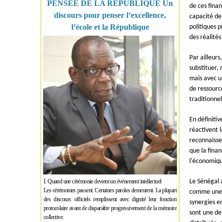
PENSÉE DE LA RÉPUBLIQUE Un
de ces fina
discours pour penser l’excellence,
capacité de 
l’école et la République
politiques 
des réalités
Par ailleurs
substituer,
mais avec u
de ressource
traditionne
En définiti
réactivent l
reconnaissen
que la finan
l'économique
I. Quand une cérémonie devient un événement intellectuel
Le Sénégal 
Les cérémonies passent. Certaines paroles demeurent. La plupart
comme une p
des discours officiels remplissent avec dignité leur fonction
synergies e
protocolaire avant de disparaître progressivement de la mémoire
sont une de
collective.