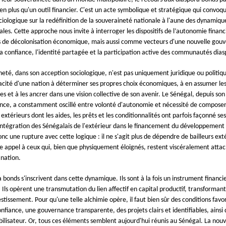
ien plus qu'un outil financier. C'est un acte symbolique et stratégique qui convoq
ociologique sur la redéfinition de la souveraineté nationale à l'aune des dynamiqu
ales. Cette approche nous invite à interroger les dispositifs de l’autonomie fina
 de décolonisation économique, mais aussi comme vecteurs d'une nouvelle gou
la confiance, l'identité partagée et la participation active des communautés dias
neté, dans son acception sociologique, n'est pas uniquement juridique ou politique
pacité d'une nation à déterminer ses propres choix économiques, à en assumer le
s et à les ancrer dans une vision collective de son avenir. Le Sénégal, depuis son
nce, a constamment oscillé entre volonté d'autonomie et nécessité de composer
extérieurs dont les aides, les prêts et les conditionnalités ont parfois façonné ses
'intégration des Sénégalais de l'extérieur dans le financement du développement
nc une rupture avec cette logique : il ne s'agit plus de dépendre de bailleurs ext
re appel à ceux qui, bien que physiquement éloignés, restent viscéralement atta
 nation.
 bonds s'inscrivent dans cette dynamique. Ils sont à la fois un instrument financie
 Ils opèrent une transmutation du lien affectif en capital productif, transforman
stissement. Pour qu'une telle alchimie opère, il faut bien sûr des conditions favo
nfiance, une gouvernance transparente, des projets clairs et identifiables, ainsi
bilisateur. Or, tous ces éléments semblent aujourd'hui réunis au Sénégal. La nouv