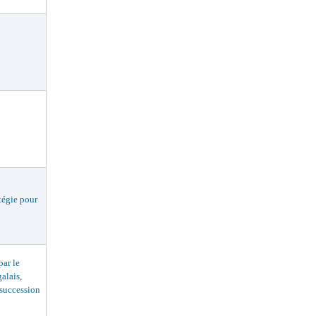
égie pour
ar le
alais,
 succession