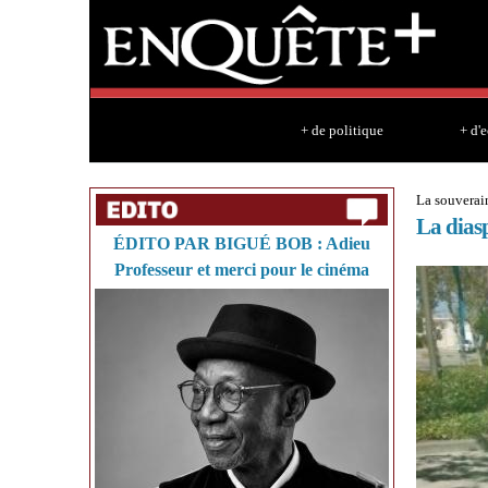
+ de politique
+ d'
La souverai
La dias
ÉDITO PAR BIGUÉ BOB : Adieu
Professeur et merci pour le cinéma