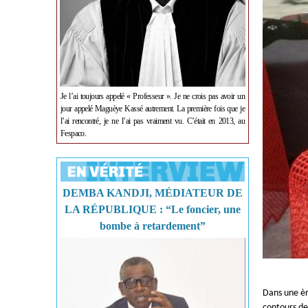
Je l’ai toujours appelé « Professeur ». Je ne crois pas avoir un
jour appelé Maguèye Kassé autrement. La première fois que je
l’ai rencontré, je ne l’ai pas vraiment vu. C’était en 2013, au
Fespaco.
DEMBA KANDJI, MÉDIATEUR DE
LA RÉPUBLIQUE : “Le foncier, une
bombe à retardement”
Dans une èr
contours de