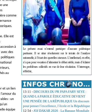
ue une
es
ncière comme
vernance
poriques.
. Elle est
s
 accession à
Le présent essai n’entend participer d’aucune polémique
 avec des
partisane. Il se situe résolument sur le terrain de l’analyse
 politiques
rationnelle, à l’écart des querelles oiseuses. L’intellectuel, en effet,
n’a pas pour vocation d’alimenter le débat stérile, mais d’éclairer
 national
les problèmes collectifs en vue de leur résolution. S’interroger,
érieurs,
réfléchir,
chés au
r et un lien
13:11
-
DISCOURS DU PR PAPA FARY SEYE :
t l'amour du
QUAND LA PAROLE ÉDUCATIVE DEVIENT
rables : un
UNE PENSÉE DE LA RÉPUBLIQUE Un discours
 qu'un
pour penser l’excellence, l’école et la République
elle équipe
12:54
-
JOJ DAKAR 2026 : La Banque Mondiale