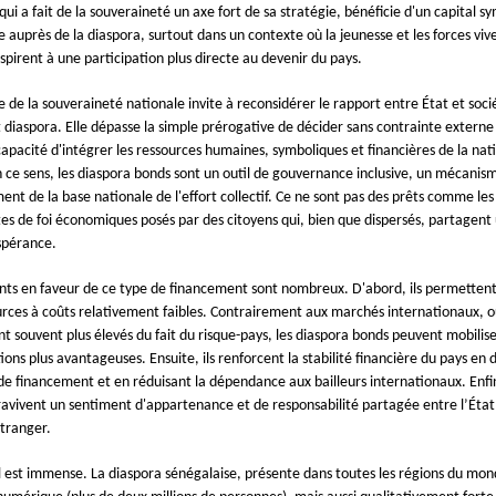
qui a fait de la souveraineté un axe fort de sa stratégie, bénéficie d'un capital s
 auprès de la diaspora, surtout dans un contexte où la jeunesse et les forces viv
spirent à une participation plus directe au devenir du pays.
e de la souveraineté nationale invite à reconsidérer le rapport entre État et soci
t diaspora. Elle dépasse la simple prérogative de décider sans contrainte externe 
capacité d'intégrer les ressources humaines, symboliques et financières de la nat
 ce sens, les diaspora bonds sont un outil de gouvernance inclusive, un mécanis
ent de la base nationale de l'effort collectif. Ce ne sont pas des prêts comme les
tes de foi économiques posés par des citoyens qui, bien que dispersés, partage
spérance.
ts en faveur de ce type de financement sont nombreux. D'abord, ils permetten
urces à coûts relativement faibles. Contrairement aux marchés internationaux, o
nt souvent plus élevés du fait du risque-pays, les diaspora bonds peuvent mobilis
ions plus avantageuses. Ensuite, ils renforcent la stabilité financière du pays en d
 de financement et en réduisant la dépendance aux bailleurs internationaux. Enfi
 ravivent un sentiment d'appartenance et de responsabilité partagée entre l’État e
'étranger.
l est immense. La diaspora sénégalaise, présente dans toutes les régions du mon