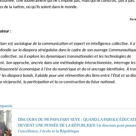
 assumée. Une souveraineté qui ne s'impose pas, mais qui se construit, pas à pas,
illes de la nation, où qu'ils soient dans le monde.
Par 
uteur :
Sarr est sociologue de la communication et expert en intelligence collective. Il
fondie sur la diaspora sénégalaise dans le cadre de son ouvrage Communautiqu
 collective, où il explore les dynamiques transnationales et les technologies de
nt. Son approche, ancrée dans une méthodologie interactionniste, interroge les
itoyenneté économique à l’ère du numérique et du ré-ancrage identitaire. À tra
r les diaspora bonds, il plaide pour une réinvention des liens entre l’État et sa di
a réciprocité, la participation et la co-construction du futur national.
reparole
DISCOURS DU PR PAPA FARY SEYE : QUAND LA PAROLE ÉDUCAT
DEVIENT UNE PENSÉE DE LA RÉPUBLIQUE Un discours pour penser
l’excellence, l’école et la République