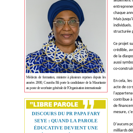
seulement n
entrepreneur
chaque anné
Mais jusqu'i
individuels
structurée 
Ce projet su
crédible, a
de la diaspo
aussi symbol
co-construir
Médecin de formation, ministre à plusieurs reprises depuis les
En cela, le
années 2000, Coumba Bâ porte la candidature de la Mauritanie
acte de co-
au poste de secrétaire générale de l'Organisation internationale
l'appartenan
contribue à
de financem
mesure, c'e
DISCOURS DU PR PAPA FARY
SEYE : QUAND LA PAROLE
D’aucuns po
ÉDUCATIVE DEVIENT UNE
milliards dé