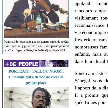
applaudissemen
rencontre emprei
visiblement to
reconnaissance. I
vie économique e
l’extérieur tran
Magistrat à la retraite après plus de quarante années de carrière,
nombreuses famil
ancien doyen des juges d’instruction et ancien premier président
de la Cour d’appel de Dakar, Demba Kandji est, depuis 2021
enfants, mais a
dans leurs locali
PORTRAIT - FALLOU NGOM :
Sonko a insisté s
L’homme qui a décidé de créer sa
Sénégal vous do
propre place
l’apport de la di
Il a promis qu
spécifiques pour