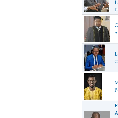
L
l
C
S
L
c
M
l
R
A