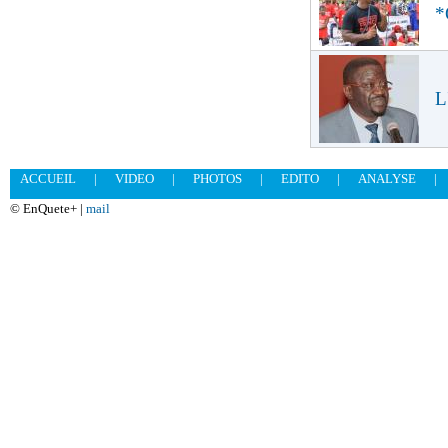
*
L
ACCUEIL
|
VIDEO
|
PHOTOS
|
EDITO
|
ANALYSE
|
© EnQuete+ |
mail