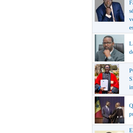
F
s
v
e
L
d
P
S
i
Q
p
E