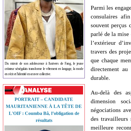
Parmi les engage
consulaires afi
souvent perçus 
parlé de la mise
l’extérieur d’i
travers des proje
que chaque memb
Du miroir de son adolescence à l'univers de Fang, le jeune
directement au 
créateur sénégalais transforme le vêtement en langage, la mode
en récit et l'identité en œuvre collective.
durable.
Au-delà des as
PORTRAIT – CANDIDATE
dimension soci
MAURITANIENNE À LA TÊTE DE
négociations ave
L'OIF : Coumba Bâ, l’obligation de
des travailleurs 
résultats
meilleure recon