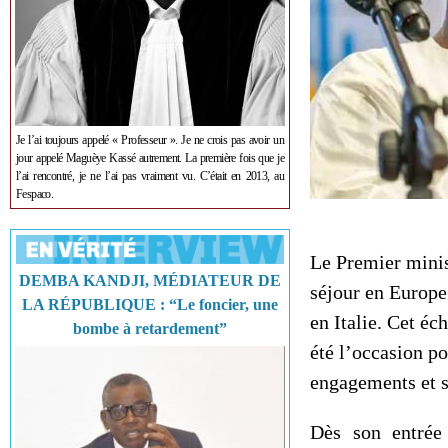
Je l’ai toujours appelé « Professeur ». Je ne crois pas avoir un
jour appelé Maguèye Kassé autrement. La première fois que je
l’ai rencontré, je ne l’ai pas vraiment vu. C’était en 2013, au
Fespaco.
Le Premier minis
DEMBA KANDJI, MÉDIATEUR DE
séjour en Europe
LA RÉPUBLIQUE : “Le foncier, une
en Italie. Cet éc
bombe à retardement”
été l’occasion po
engagements et s
Dès son entrée 