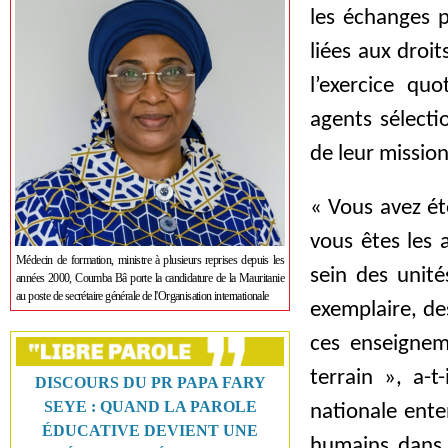
les échanges p
liées aux droi
l’exercice quo
agents sélecti
de leur mission
« Vous avez ét
vous êtes les
Médecin de formation, ministre à plusieurs reprises depuis les
sein des unité
années 2000, Coumba Bâ porte la candidature de la Mauritanie
au poste de secrétaire générale de l'Organisation internationale
exemplaire, de
ces enseignem
terrain », a-t-
DISCOURS DU PR PAPA FARY
SEYE : QUAND LA PAROLE
nationale ente
ÉDUCATIVE DEVIENT UNE
humains dans s