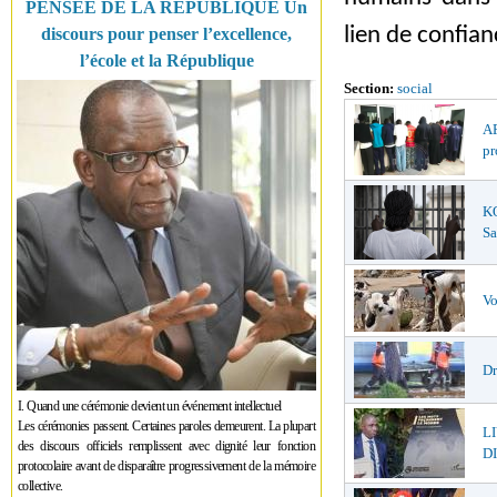
PENSÉE DE LA RÉPUBLIQUE Un
lien de confian
discours pour penser l’excellence,
l’école et la République
Section:
social
AF
pr
K
Sa
Vo
Dr
I. Quand une cérémonie devient un événement intellectuel
Les cérémonies passent. Certaines paroles demeurent. La plupart
L
des discours officiels remplissent avec dignité leur fonction
DI
protocolaire avant de disparaître progressivement de la mémoire
collective.