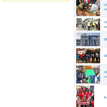
LI
cl
GR
un
DÉ
DR
AF
co
Ru