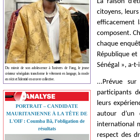
La raison d’êt
citoyens, leurs
efficacement l
composent. Cha
chaque enquête
République et 
Sénégal », a-t-
Du miroir de son adolescence à l'univers de Fang, le jeune
créateur sénégalais transforme le vêtement en langage, la mode
en récit et l'identité en œuvre collective.
...Prévue sur
participants d
leurs expérien
PORTRAIT – CANDIDATE
autour d’un 
MAURITANIENNE À LA TÊTE DE
L'OIF : Coumba Bâ, l’obligation de
international
résultats
respect des dr