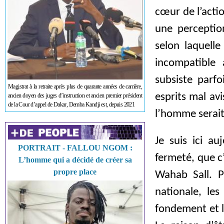
cœur de l’acti
une perception
selon laquelle
incompatible a
subsiste parfo
Magistrat à la retraite après plus de quarante années de carrière,
esprits mal avi
ancien doyen des juges d’instruction et ancien premier président
de la Cour d’appel de Dakar, Demba Kandji est, depuis 2021
l’homme serait 
Je suis ici au
PORTRAIT - FALLOU NGOM :
fermeté, que c
L’homme qui a décidé de créer sa
propre place
Wahab Sall. P
nationale, les
fondement et la