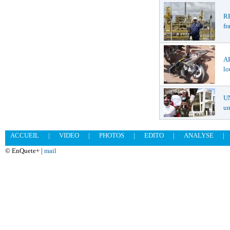
R
fr
A
lo
U
un
ACCUEIL
|
VIDEO
|
PHOTOS
|
EDITO
|
ANALYSE
|
© EnQuete+ |
mail