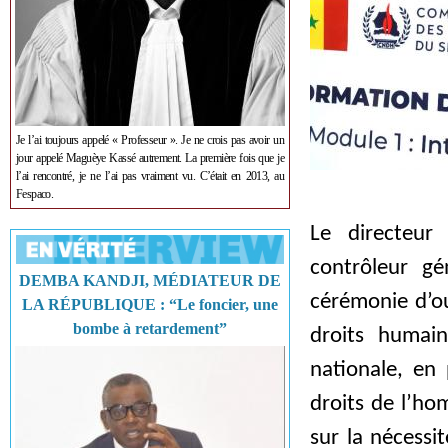
Je l’ai toujours appelé « Professeur ». Je ne crois pas avoir un
jour appelé Maguèye Kassé autrement. La première fois que je
l’ai rencontré, je ne l’ai pas vraiment vu. C’était en 2013, au
Fespaco.
Le directeur 
contrôleur gé
DEMBA KANDJI, MÉDIATEUR DE
cérémonie d’ou
LA RÉPUBLIQUE : “Le foncier, une
bombe à retardement”
droits humain
nationale, en
droits de l’ho
sur la nécessi