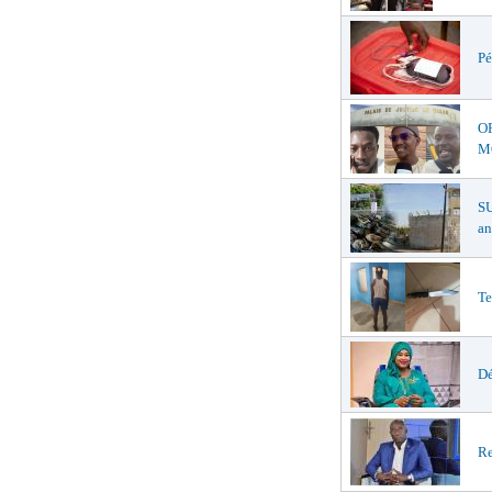
Pé
O
MŒ
S
an
Te
Dé
Re