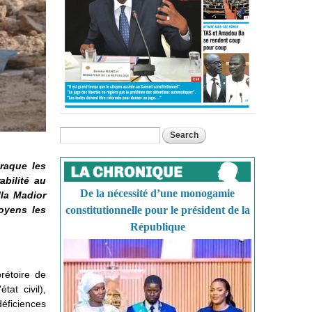
Search
Search form
raque les
abilité au
De la nécessité d’une monogamie
lla Madior
toyens les
constitutionnelle pour le président de la
République
rétoire de
tat civil),
déficiences