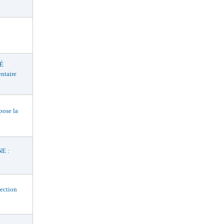
É
ntaire
ose la
E :
ection