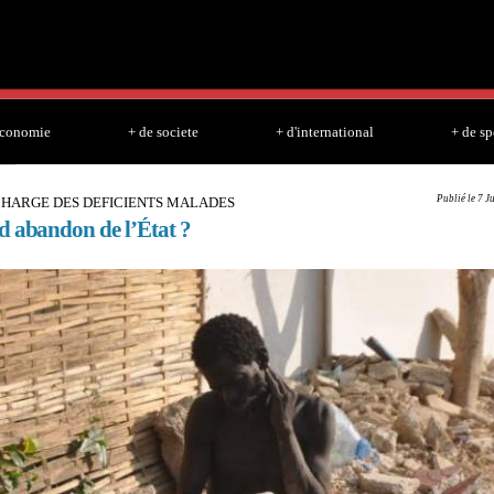
Skip to
main
content
economie
+ de societe
+ d'international
+ de sp
Publié le 7 J
 CHARGE DES DEFICIENTS MALADES
d abandon de l’État ?