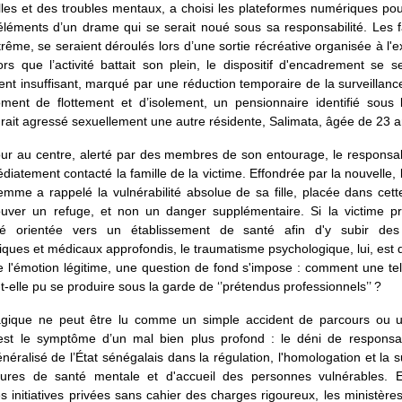
elles et des troubles mentaux, a choisi les plateformes numériques pour
léments d’un drame qui se serait noué sous sa responsabilité. Les f
trême, se seraient déroulés lors d’une sortie récréative organisée à l'e
ors que l’activité battait son plein, le dispositif d'encadrement se s
nt insuffisant, marqué par une réduction temporaire de la surveillance
ent de flottement et d’isolement, un pensionnaire identifié sous
ait agressé sexuellement une autre résidente, Salimata, âgée de 23 a
our au centre, alerté par des membres de son entourage, le responsab
diatement contacté la famille de la victime. Effondrée par la nouvelle,
emme a rappelé la vulnérabilité absolue de sa fille, placée dans cett
ouver un refuge, et non un danger supplémentaire. Si la victime 
té orientée vers un établissement de santé afin d'y subir de
ques et médicaux approfondis, le traumatisme psychologique, lui, est 
 l'émotion légitime, une question de fond s'impose : comment une tell
-t-elle pu se produire sous la garde de ‘’prétendus professionnels’’ ?
ragique ne peut être lu comme un simple accident de parcours ou un
l est le symptôme d’un mal bien plus profond : le déni de responsabi
néralisé de l’État sénégalais dans la régulation, l'homologation et la s
tures de santé mentale et d'accueil des personnes vulnérables. E
es initiatives privées sans cahier des charges rigoureux, les ministères