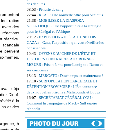
des députés
08:53
-
Pénurie de sang
d remontent
22:44
-
REAL : Une nouvelle offre pour Vinicius
les ratios
21:38
-
MOBILISER LA DIASPORA
SCIENTIFIQUE : De l’opportunité à la stratégie
ir avec des
pour le Sénégal et l’Afrique
 réactions
20:12
-
EXPOSITION « IL ÉTAIT UNE FOIS
t réactive.
GAZA » : Gaza, l'exposition qui veut réveiller les
e scandale
consciences
ne peuvent
19:43
-
OFFENSE AU CHEF DE L’ÉTAT ET
eux-mêmes,
DISCOURS CONTRAIRES AUX BONNES
MŒURS : Prison ferme pour Lamignou Darou et
ses coaccusés
18:13
-
MERCATO : Deschamps, et maintenant ?
17:10
-
SURPOPULATION CARCÉRALE ET
DÉTENTION PROVISOIRE : L’État annonce
avait déjà
deux nouvelles prisons à Malicounda et Louga
dior Diouf.
16:07
-
SECRÉTARIAT GÉNÉRAL ONU :
révélé à la
Comment la campagne de Macky Sall espère
ins et des
rebondir
'urgence, à
 secteur de