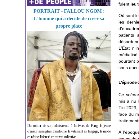
fuient leu
PORTRAIT - FALLOU NGOM :
Où sont le
L’homme qui a décidé de créer sa
les derni
propre place
d'encadrem
patients 
désordonné
L'État n'
médiatisé
pourtant 
sans aucun
L'épisode 
Ce scénar
mis à nu l
Fin 2023, 
face du m
traitement
Du miroir de son adolescence à l'univers de Fang, le jeune
créateur sénégalais transforme le vêtement en langage, la mode
À l'époque
en récit et l'identité en œuvre collective.
coups de d