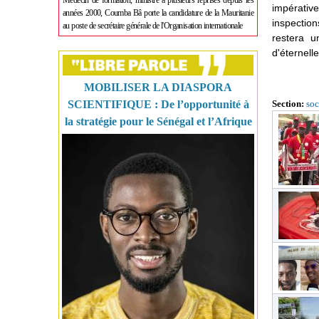
Médecin de formation, ministre à plusieurs reprises depuis les
impérativ
années 2000, Coumba Bâ porte la candidature de la Mauritanie
inspectio
au poste de secrétaire générale de l'Organisation internationale
restera u
d'éternelle
MOBILISER LA DIASPORA
SCIENTIFIQUE : De l’opportunité à
Section:
soc
la stratégie pour le Sénégal et l’Afrique