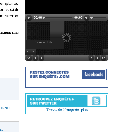
emplaires,
on sociale
emeureront
00:00
00:00
madou Diop
Sample Title
BONNES
Tweets de @enquete_plus
at