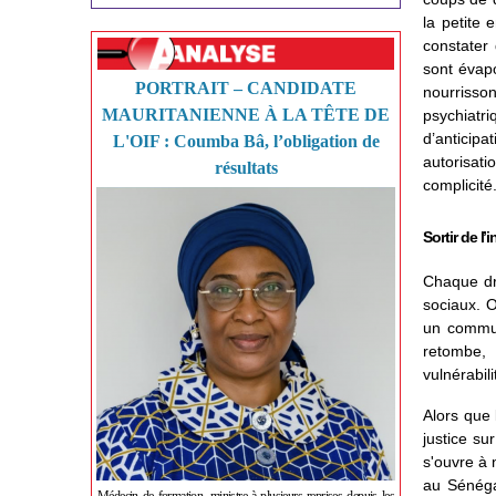
la petite 
constater
sont évapo
PORTRAIT – CANDIDATE
nourrisson
MAURITANIENNE À LA TÊTE DE
psychiatr
d’anticip
L'OIF : Coumba Bâ, l’obligation de
autorisati
résultats
complicité
Sortir de l
Chaque dr
sociaux. O
un commun
retombe, 
vulnérabil
Alors que 
justice su
s'ouvre à 
au Sénéga