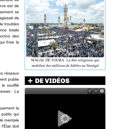
orce est de
ssement se
agissait de
de troubles
nce totale
octroi des
ui frise la
MAGAL DE TOUBA : La fête religieuse qui
mobilise des millions de fidèles au Sénégal
es réseaux
ment publie
le soufflé
cesser. La
iquement la
 public qui
nté mentale
'État doit