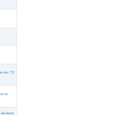
e des “25
nt un
décrètent