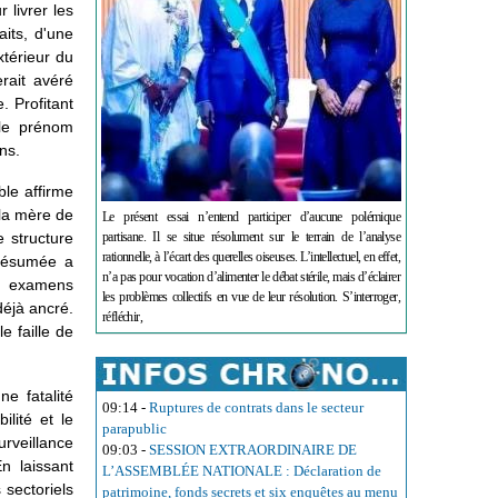
 livrer les
aits, d'une
xtérieur du
erait avéré
. Profitant
 le prénom
ns.
le affirme
 la mère de
Le présent essai n’entend participer d’aucune polémique
e structure
partisane. Il se situe résolument sur le terrain de l’analyse
rationnelle, à l’écart des querelles oiseuses. L’intellectuel, en effet,
présumée a
n’a pas pour vocation d’alimenter le débat stérile, mais d’éclairer
s examens
les problèmes collectifs en vue de leur résolution. S’interroger,
déjà ancré.
réfléchir,
e faille de
e fatalité
09:14
-
Ruptures de contrats dans le secteur
lité et le
parapublic
urveillance
09:03
-
SESSION EXTRAORDINAIRE DE
n laissant
L’ASSEMBLÉE NATIONALE : Déclaration de
 sectoriels
patrimoine, fonds secrets et six enquêtes au menu