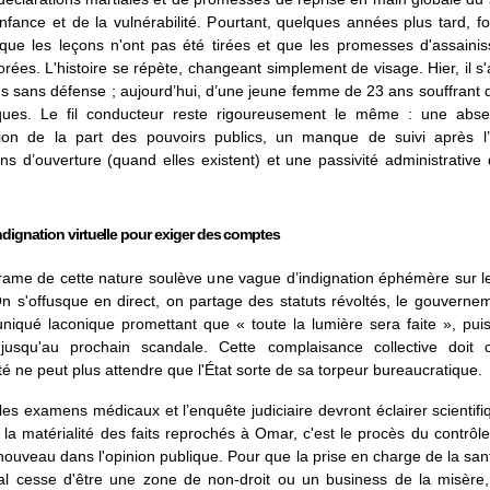
enfance et de la vulnérabilité. Pourtant, quelques années plus tard, f
 que les leçons n'ont pas été tirées et que les promesses d'assaini
rées. L'histoire se répète, changeant simplement de visage. Hier, il s'
s sans défense ; aujourd’hui, d’une jeune femme de 23 ans souffrant 
iques. Le fil conducteur reste rigoureusement le même : une abse
ation de la part des pouvoirs publics, un manque de suivi après l’
ons d’ouverture (quand elles existent) et une passivité administrative q
.
’indignation virtuelle pour exiger des comptes
ame de cette nature soulève une vague d’indignation éphémère sur l
n s'offusque en direct, on partage des statuts révoltés, le gouverne
iqué laconique promettant que « toute la lumière sera faite », puis 
jusqu'au prochain scandale. Cette complaisance collective doit 
ité ne peut plus attendre que l'État sorte de sa torpeur bureaucratique.
les examens médicaux et l’enquête judiciaire devront éclairer scientif
r la matérialité des faits reprochés à Omar, c'est le procès du contrôle
nouveau dans l'opinion publique. Pour que la prise en charge de la sa
l cesse d'être une zone de non-droit ou un business de la misère, l