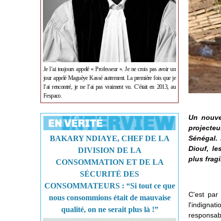
Je l’ai toujours appelé « Professeur ». Je ne crois pas avoir un
jour appelé Maguèye Kassé autrement. La première fois que je
l’ai rencontré, je ne l’ai pas vraiment vu. C’était en 2013, au
Fespaco.
Un nouve
projecteu
BAKARY NDIAYE, CHEF DE LA
Sénégal. 
Diouf, le
DIVISION DE LA
plus fragi
CONSOMMATION ET DE LA
SÉCURITÉ DES
CONSOMMATEURS : “Si tout ce que
C'est par
nous consommions était de mauvaise
l'indignat
qualité, on ne serait plus là !”
responsabl