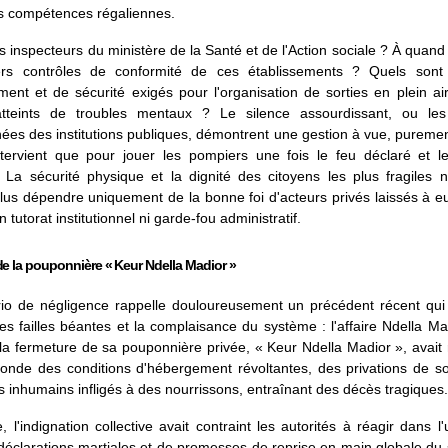
rs compétences régaliennes.
s inspecteurs du ministère de la Santé et de l'Action sociale ? À quan
ers contrôles de conformité de ces établissements ? Quels sont 
ent et de sécurité exigés pour l'organisation de sorties en plein a
atteints de troubles mentaux ? Le silence assourdissant, ou les
es des institutions publiques, démontrent une gestion à vue, puremen
intervient que pour jouer les pompiers une fois le feu déclaré et l
. La sécurité physique et la dignité des citoyens les plus fragiles 
plus dépendre uniquement de la bonne foi d'acteurs privés laissés à 
 tutorat institutionnel ni garde-fou administratif.
de la pouponnière « Keur Ndella Madior »
io de négligence rappelle douloureusement un précédent récent qui 
es failles béantes et la complaisance du système : l'affaire Ndella Ma
la fermeture de sa pouponnière privée, « Keur Ndella Madior », avait 
onde des conditions d'hébergement révoltantes, des privations de so
s inhumains infligés à des nourrissons, entraînant des décès tragiques.
, l'indignation collective avait contraint les autorités à réagir dans l
éclarations martiales et de promesses de reprise en main globale du