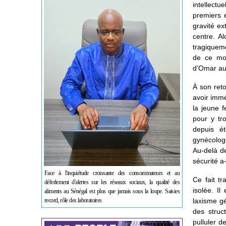
intellectu
premiers é
gravité ex
centre. Al
tragiqueme
de ce mom
d’Omar aur
À son ret
avoir immé
la jeune f
pour y tr
depuis é
gynécologi
Au-delà de
sécurité a
Face à l'inquiétude croissante des consommateurs et au
Ce fait t
déferlement d'alertes sur les réseaux sociaux, la qualité des
isolée. I
aliments au Sénégal est plus que jamais sous la loupe. Saisies
record, rôle des laboratoires
laxisme gé
des struc
pulluler d