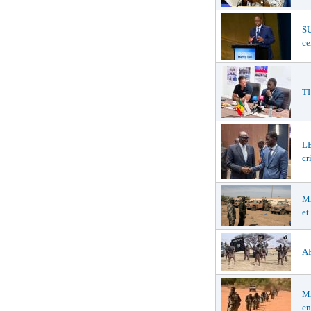
SU
ce
TH
LE
cr
MA
et
AF
MA
en