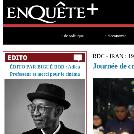
Sk
ma
co
+ de politique
+ d'economie
RDC - IRAN : 1
Journée de cri
ÉDITO PAR BIGUÉ BOB : Adieu
Professeur et merci pour le cinéma