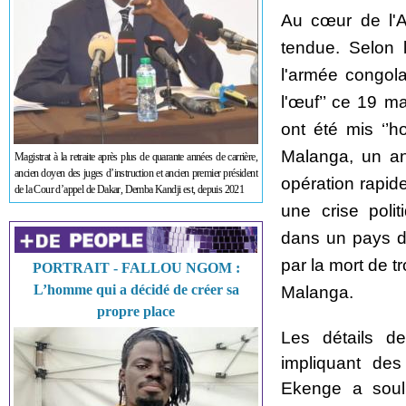
Au cœur de l'Af
tendue. Selon 
l'armée congola
l'œuf’’ ce 19 m
ont été mis ‘’ho
Malanga, un anc
Magistrat à la retraite après plus de quarante années de carrière,
ancien doyen des juges d’instruction et ancien premier président
opération rapid
de la Cour d’appel de Dakar, Demba Kandji est, depuis 2021
une crise poli
dans un pays dé
par la mort de 
PORTRAIT - FALLOU NGOM :
L’homme qui a décidé de créer sa
Malanga.
propre place
Les détails de
impliquant des
Ekenge a souli