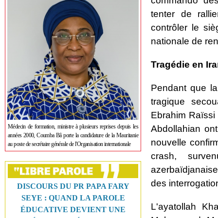
commando des 
tenter de rall
contrôler le si
nationale de r
Tragédie en Ir
Pendant que la
tragique secou
Ebrahim Raïssi 
Médecin de formation, ministre à plusieurs reprises depuis les
Abdollahian ont
années 2000, Coumba Bâ porte la candidature de la Mauritanie
nouvelle confi
au poste de secrétaire générale de l'Organisation internationale
crash, surve
azerbaïdjanaise
des interrogatio
DISCOURS DU PR PAPA FARY
SEYE : QUAND LA PAROLE
L'ayatollah Kh
ÉDUCATIVE DEVIENT UNE