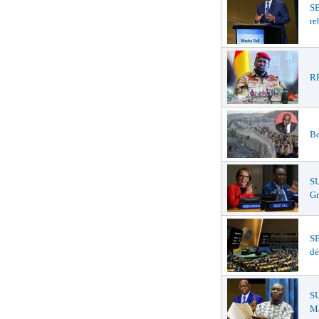
S
re
RÉ
Bo
S
Gr
S
dé
SU
Ma