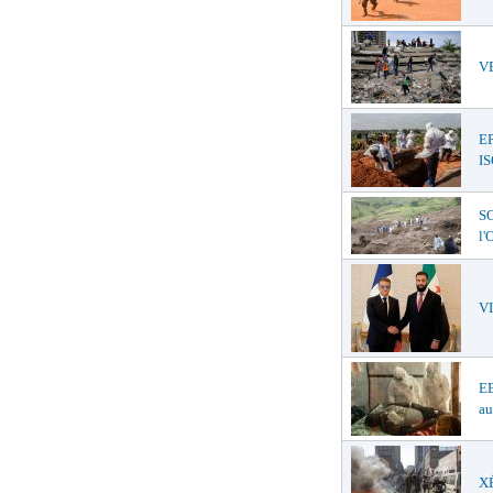
VE
E
I
SO
l
V
EB
au
XÉ