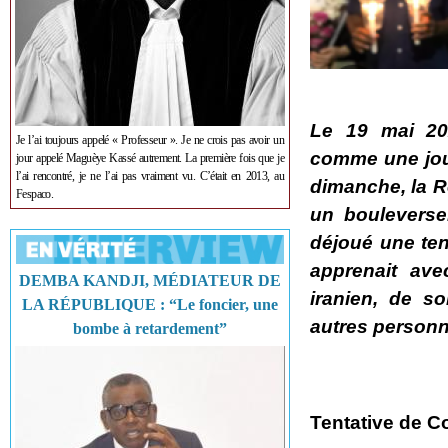
Le 19 mai 20
Je l’ai toujours appelé « Professeur ». Je ne crois pas avoir un
comme une jou
jour appelé Maguèye Kassé autrement. La première fois que je
l’ai rencontré, je ne l’ai pas vraiment vu. C’était en 2013, au
dimanche, la R
Fespaco.
un bouleverse
déjoué une ten
apprenait ave
DEMBA KANDJI, MÉDIATEUR DE
iranien, de so
LA RÉPUBLIQUE : “Le foncier, une
autres personn
bombe à retardement”
Tentative de C