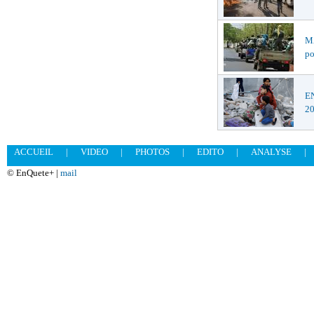
MA
po
EN
2
ACCUEIL
|
VIDEO
|
PHOTOS
|
EDITO
|
ANALYSE
|
© EnQuete+ |
mail