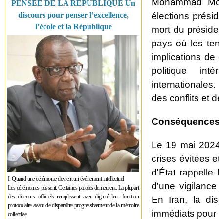
Mohammad Mokh
PENSÉE DE LA RÉPUBLIQUE Un
discours pour penser l’excellence,
élections présid
l’école et la République
mort du présiden
pays où les ten
implications de
politique int
internationale
des conflits et 
Conséquence
Le 19 mai 2024
crises évitées 
d'État rappelle 
I. Quand une cérémonie devient un événement intellectuel
d'une vigilance
Les cérémonies passent. Certaines paroles demeurent. La plupart
des discours officiels remplissent avec dignité leur fonction
En Iran, la di
protocolaire avant de disparaître progressivement de la mémoire
immédiats pour l
collective.