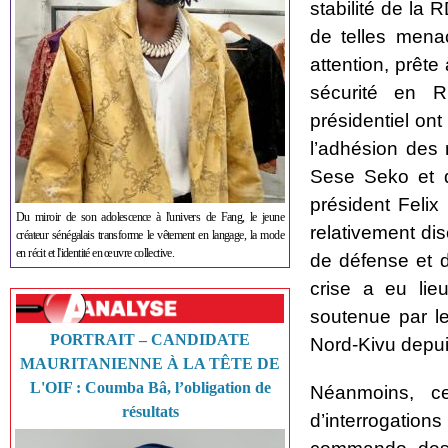
stabilité de la 
de telles mena
attention, prête
sécurité en R
présidentiel ont
l’adhésion des
Sese Seko et d
président Feli
Du miroir de son adolescence à l'univers de Fang, le jeune
relativement dis
créateur sénégalais transforme le vêtement en langage, la mode
en récit et l'identité en œuvre collective.
de défense et 
crise a eu lieu
soutenue par l
PORTRAIT – CANDIDATE
Nord-Kivu depui
MAURITANIENNE À LA TÊTE DE
L'OIF : Coumba Bâ, l’obligation de
Néanmoins, ce
résultats
d’interrogatio