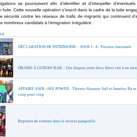
igations se poursuivent afin d’identifier et d’interpeller d’éventuel
n fuite. Cette nouvelle opération s’inscrit dans le cadre de la lutte enga
e sécurité contre les réseaux de trafic de migrants qui continuent d’e
e nombreux candidats à l’émigration irrégulière.
ial
DÉCLARATION DE PATRIMOINE – JOUR J - 4 : Pression maximale
DRAME À GUINAW RAIL : Une dispute entre deux frères vire à un meu
AFFAIRE ASER–AEE POWER : Thierno Alassane Sall et Amadou Ba se 
coup pour coup
Ruptures de contrats dans le secteur parapublic