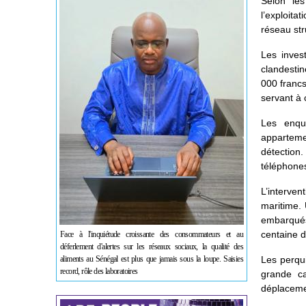
Selon les
l’exploit
réseau str
Les inves
clandesti
000 francs
servant à c
Les enqu
apparteme
détection.
téléphones
L’interve
maritime. 
embarqués
centaine d
Face à l'inquiétude croissante des consommateurs et au
déferlement d'alertes sur les réseaux sociaux, la qualité des
aliments au Sénégal est plus que jamais sous la loupe. Saisies
Les perqui
record, rôle des laboratoires
grande ca
déplacemen