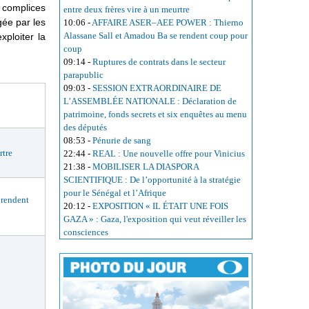
s complices
entre deux frères vire à un meurtre
gée par les
10:06
-
AFFAIRE ASER–AEE POWER : Thierno
Alassane Sall et Amadou Ba se rendent coup pour
xploiter la
coup
09:14
-
Ruptures de contrats dans le secteur
parapublic
09:03
-
SESSION EXTRAORDINAIRE DE
L’ASSEMBLÉE NATIONALE : Déclaration de
patrimoine, fonds secrets et six enquêtes au menu
des députés
08:53
-
Pénurie de sang
rtre
22:44
-
REAL : Une nouvelle offre pour Vinicius
21:38
-
MOBILISER LA DIASPORA
SCIENTIFIQUE : De l’opportunité à la stratégie
pour le Sénégal et l’Afrique
rendent
20:12
-
EXPOSITION « IL ÉTAIT UNE FOIS
GAZA » : Gaza, l'exposition qui veut réveiller les
consciences