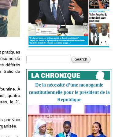
t pratiques
présumé de
Search
Search form
été déférés
e trafic de
De la nécessité d’une monogamie
fountine. À
constitutionnelle pour le président de la
or, quatre
République
rés, le 21
ts par voie
rganisée.