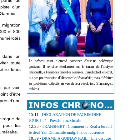
 partie de
piste d’un
a Gambie.
 migration
000 et 800
s numérotés
s dans un
Le présent essai n’entend participer d’aucune polémique
iter toute
partisane. Il se situe résolument sur le terrain de l’analyse
ettre leurs
rationnelle, à l’écart des querelles oiseuses. L’intellectuel, en effet,
n’a pas pour vocation d’alimenter le débat stérile, mais d’éclairer
les problèmes collectifs en vue de leur résolution. S’interroger,
t par voie
réfléchir,
oint d’être
près d’une
15:11
-
DÉCLARATION DE PATRIMOINE –
 pirogue de
JOUR J - 4 : Pression maximale
e pour les
12:35
-
TRANSFERT : Comment le Real a bouclé
uméraire.
le deal Yan Diomandé malgré la concurrence
10:59
-
DRAME À GUINAW RAIL : Une dispute