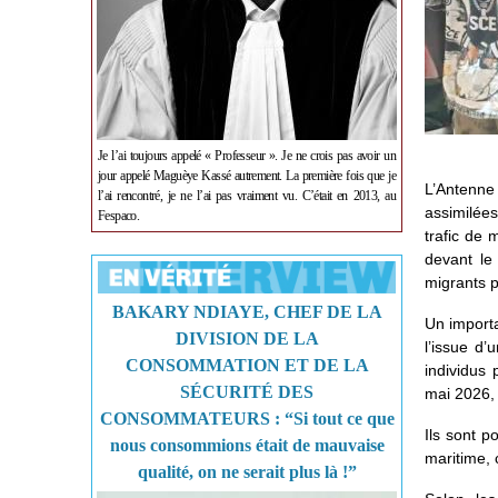
Je l’ai toujours appelé « Professeur ». Je ne crois pas avoir un
jour appelé Maguèye Kassé autrement. La première fois que je
L’Antenne 
l’ai rencontré, je ne l’ai pas vraiment vu. C’était en 2013, au
assimilée
Fespaco.
trafic de 
devant le 
migrants p
BAKARY NDIAYE, CHEF DE LA
Un importa
DIVISION DE LA
l’issue d
CONSOMMATION ET DE LA
individus
SÉCURITÉ DES
mai 2026, 
CONSOMMATEURS : “Si tout ce que
Ils sont p
nous consommions était de mauvaise
maritime, 
qualité, on ne serait plus là !”