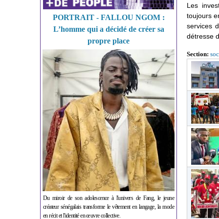
Les invest
toujours e
PORTRAIT - FALLOU NGOM :
services d
L’homme qui a décidé de créer sa
détresse d
propre place
Section:
soc
Du miroir de son adolescence à l'univers de Fang, le jeune
créateur sénégalais transforme le vêtement en langage, la mode
en récit et l'identité en œuvre collective.