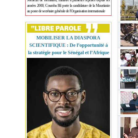
Médecin de formation, ministre à plusieurs reprises depuis les
années 2000, Coumba Bâ porte la candidature de la Mauritanie
au poste de secrétaire générale de l'Organisation internationale
MOBILISER LA DIASPORA
SCIENTIFIQUE : De l’opportunité à
la stratégie pour le Sénégal et l’Afrique