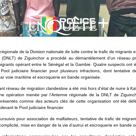
régionale de la Division nationale de lutte contre le trafic de migrants e
s (DNLT) de Ziguinchor a procédé au démantèlement d’un réseau 
migrants opérant entre le Sénégal et la Gambie. Quatre suspects ont 
Pool judiciaire financier pour plusieurs infractions, dont tentative d
ar voie maritime et escroquerie en bande organisée.
nt réseau de migration clandestine a été mis hors d’état de nuire à Ka
’une opération menée par l’Antenne régionale de la DNLT de Ziguinch
 présentés comme des acteurs clés de cette organisation ont été défé
devant le Pool judiciaire financier.
oursuivis pour association de malfaiteurs, tentative de trafic de migran
complicité, mise en danger de la vie d’autrui et escroquerie en bande o