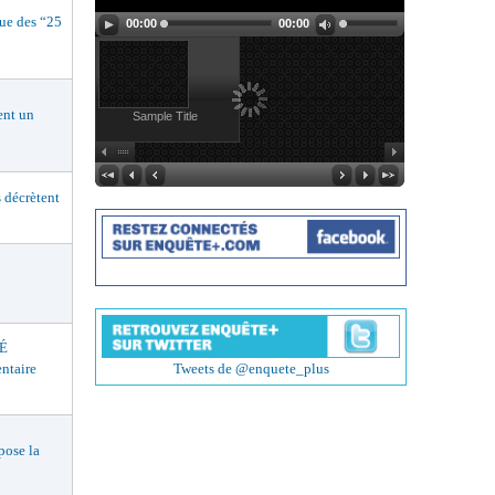
e des “25
00:00
00:00
nt un
Sample Title
décrètent
É
ntaire
Tweets de @enquete_plus
ose la