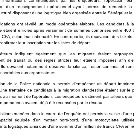
 informations communiquées par les enquêteurs, l’opération est
ation d’un renseignement opérationnel ayant permis de remonter la 
ucturé disposant d’une logistique bien organisée entre le Sénégal et l
tigations ont révélé un mode opératoire élaboré. Les candidats à la
ne étaient enrôlés après versement de sommes comprises entre 400 
 CFA, selon leur nationalité. En contrepartie, ils recevaient des ticket
onfirmer leur inscription sur les listes de départ.
êteurs indiquent également que les migrants étaient regroupé
nt de transit où des règles strictes leur étaient imposées afin d’év
 Ils devaient notamment observer le silence, rester confinés et rem
 portables aux organisateurs.
ntion de la Police nationale a permis d’empêcher un départ imminen
Une trentaine de candidats à la migration clandestine étaient sur le p
 au moment de l’opération. Les enquêteurs estiment par ailleurs que 
e personnes avaient déjà été recensées par le réseau.
sitions menées dans le cadre de l’enquête ont permis la saisie d’une
pacité équipée d’un moteur hors-bord, d’une motocyclette utilisé
ts logistiques ainsi que d’une somme d’un million de francs CFA en n