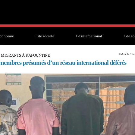
Skip to
main
content
economie
+ de societe
+ d'international
+ de sp
Publié le 9 J
E MIGRANTS À KAFOUNTINE
membres présumés d’un réseau international déférés