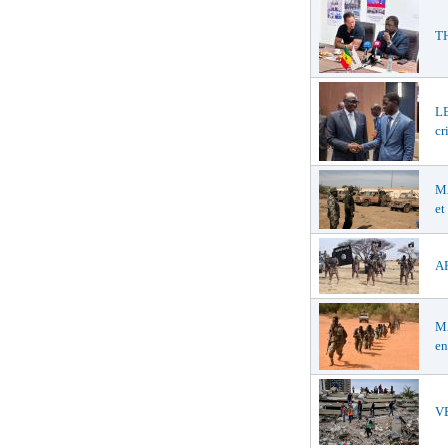
TH
LE
cr
MA
et
AF
MA
en
VE