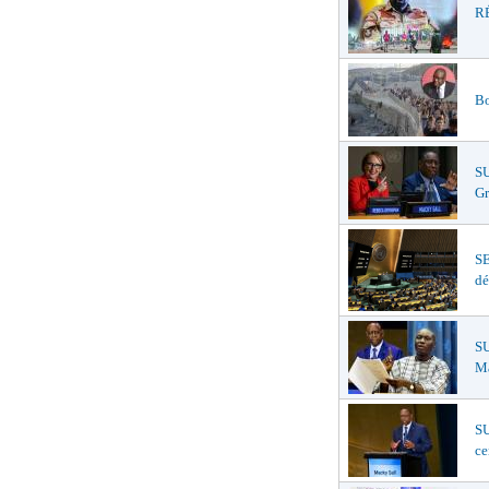
RÉ
Bo
S
Gr
S
dé
SU
Ma
SU
ce