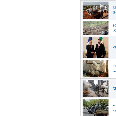
E
I
SO
l
V
EB
au
XÉ
MA
po