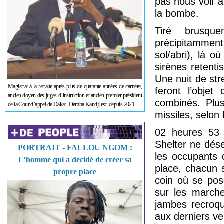
pas nous voir à
la bombe.
Tiré brusqu
précipitamment
sol/abri), là 
sirènes retent
Une nuit de str
Magistrat à la retraite après plus de quarante années de carrière,
feront l’objet
ancien doyen des juges d’instruction et ancien premier président
combinés. Plus
de la Cour d’appel de Dakar, Demba Kandji est, depuis 2021
missiles, selon
02 heures 53 
Shelter ne dése
PORTRAIT - FALLOU NGOM :
les occupants d
L’homme qui a décidé de créer sa
place, chacun 
propre place
coin où se pos
sur les marche
jambes recroqu
aux derniers v