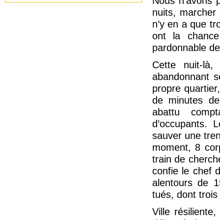
Nous n’avons p
nuits, marcher 
n’y en a que tro
ont la chance
pardonnable de 
Cette nuit-là,
abandonnant so
propre quartier
de minutes de 
abattu compt
d’occupants. L
sauver une tren
moment, 8 cor
train de cherc
confie le chef 
alentours de 15
tués, dont trois
Ville résilient