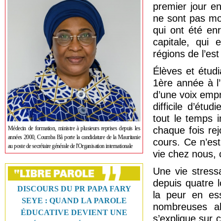
premier jour en
ne sont pas moi
qui ont été enr
capitale, qui 
régions de l’est
Élèves et étudi
1ère année à l
d’une voix empr
difficile d’ét
tout le temps 
Médecin de formation, ministre à plusieurs reprises depuis les
chaque fois rej
années 2000, Coumba Bâ porte la candidature de la Mauritanie
cours. Ce n’est
au poste de secrétaire générale de l'Organisation internationale
vie chez nous, c
Une vie stressa
depuis quatre 
DISCOURS DU PR PAPA FARY
la peur en ess
SEYE : QUAND LA PAROLE
nombreuses al
ÉDUCATIVE DEVIENT UNE
s’explique sur 