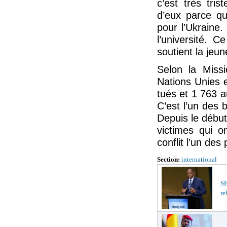
c’est très tri
d’eux parce qu
pour l’Ukraine
l’université. C
soutient la jeu
Selon la Miss
Nations Unies 
tués et 1 763 a
C’est l’un des 
Depuis le début
victimes qui o
conflit l’un des 
Section:
international
S
re