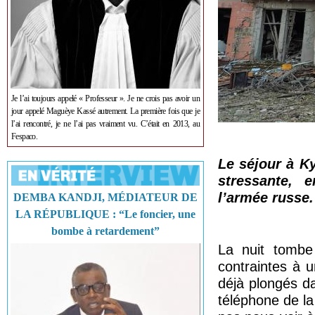
Je l’ai toujours appelé « Professeur ». Je ne crois pas avoir un
jour appelé Maguèye Kassé autrement. La première fois que je
l’ai rencontré, je ne l’ai pas vraiment vu. C’était en 2013, au
Fespaco.
Le séjour à Ky
stressante,
l’armée russe.
DEMBA KANDJI, MÉDIATEUR DE
LA RÉPUBLIQUE : “Le foncier, une
bombe à retardement”
La nuit tombe
contraintes à 
déjà plongés d
téléphone de l