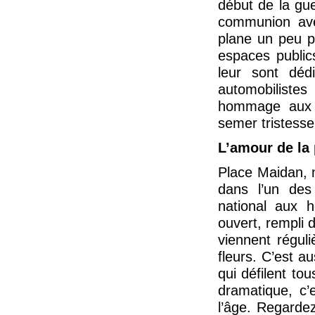
début de la gue
communion ave
plane un peu p
espaces public
leur sont dé
automobilistes
hommage aux v
semer tristesse
L’amour de la p
Place Maidan, 
dans l’un des
national aux h
ouvert, rempli 
viennent régul
fleurs. C’est a
qui défilent to
dramatique, c’
l’âge. Regarde