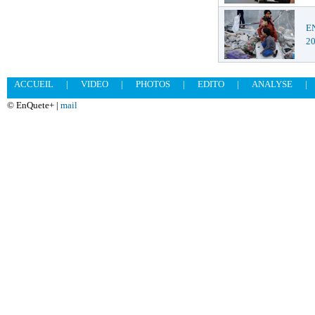
EN
2
ACCUEIL
|
VIDEO
|
PHOTOS
|
EDITO
|
ANALYSE
|
© EnQuete+ |
mail