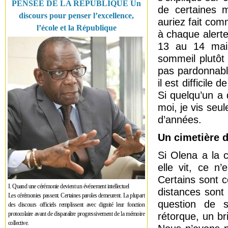
PENSÉE DE LA RÉPUBLIQUE Un
de certaines m
discours pour penser l’excellence,
auriez fait comm
l’école et la République
à chaque alerte
13 au 14 mai, 
sommeil plutôt 
pas pardonnable
il est difficile
Si quelqu’un a 
moi, je vis seu
d’années.
Un cimetière 
Si Olena a la 
elle vit, ce n
Certains sont c
I. Quand une cérémonie devient un événement intellectuel
distances sont 
Les cérémonies passent. Certaines paroles demeurent. La plupart
question de s
des discours officiels remplissent avec dignité leur fonction
protocolaire avant de disparaître progressivement de la mémoire
rétorque, un br
collective.