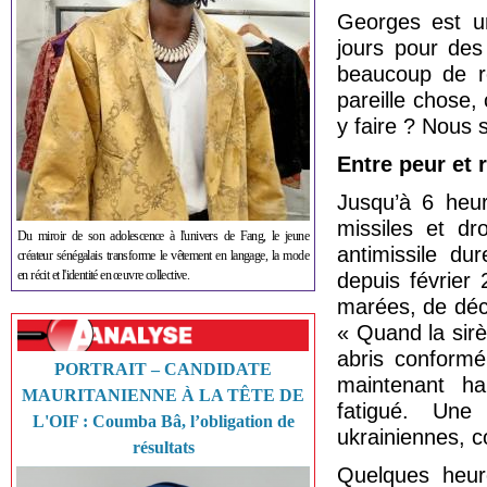
Georges est un
jours pour des 
beaucoup de ré
pareille chose
y faire ? Nous 
Entre peur et 
Jusqu’à 6 heur
missiles et d
Du miroir de son adolescence à l'univers de Fang, le jeune
antimissile du
créateur sénégalais transforme le vêtement en langage, la mode
en récit et l'identité en œuvre collective.
depuis février
marées, de décle
« Quand la sirè
abris conform
PORTRAIT – CANDIDATE
maintenant hab
MAURITANIENNE À LA TÊTE DE
fatigué. Une
L'OIF : Coumba Bâ, l’obligation de
ukrainiennes, c
résultats
Quelques heur