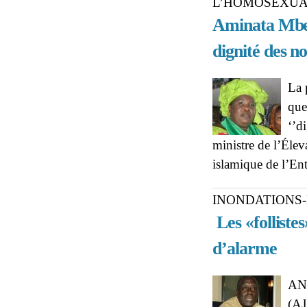
L’HOMOSEXUA
Aminata Mben
dignité des no
La 
que
‘’d
ministre de l’Éle
islamique de l’En
INONDATIONS-
Les «folliste
d’alarme
AND
(AJ