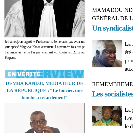
MAMADOU NDO
GÉNÉRAL DE L
Un syndicalis
Je l’ai toujours appelé « Professeur ». Je ne crois pas avoir un
La 
jour appelé Maguèye Kassé autrement. La première fois que je
été
l’ai rencontré, je ne l’ai pas vraiment vu. C’était en 2013, au
Fespaco.
pou
aux
DEMBA KANDJI, MÉDIATEUR DE
REMEMBREMENT
LA RÉPUBLIQUE : “Le foncier, une
Les socialiste
bombe à retardement”
La 
Lou
le 