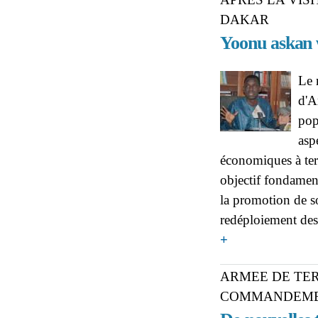
DAKAR
Yoonu askan w
Le 
d'A
pop
asp
économiques à ter
objectif fondament
la promotion de s
redéploiement des 
about APRÈS LA VISI
+
illusions
ARMEE DE TE
COMMANDEMEN