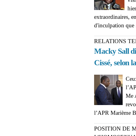
hie
extraordinaires, e
d'inculpation que
RELATIONS TE
Macky Sall d
Cissé, selon
Ceux
l’AP
Me A
revo
l’APR Marième B
POSITION DE 