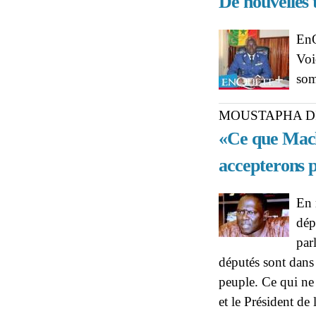
De nouvelles 
EnQ
Voi
so
MOUSTAPHA D
«Ce que Macky
accepterons 
En 
dép
par
députés sont dans
peuple. Ce qui ne 
et le Président de