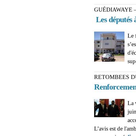
GUÉDIAWAYE 
Les députés à
Le 
s’e
d'é
sup
RETOMBEES D
Renforcement
La 
jui
acc
L’avis est de l'a