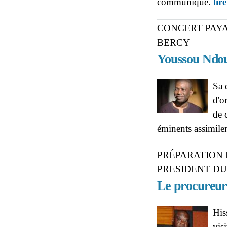
communiqué.
lir
CONCERT PAYA
BERCY
Youssou Ndour
Sa 
d'o
de 
éminents assimilen
PRÉPARATION 
PRESIDENT D
Le procureur 
His
vis