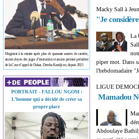
Macky Sall à Jeun
''Je considère
La 
Sal
not
Magistrat à la retraite après plus de quarante années de carrière,
ancien doyen des juges d’instruction et ancien premier président
piper mot. Dans sa
de la Cour d’appel de Dakar, Demba Kandji est, depuis 2021
l'hebdomadaire "
LIGUE DEMOC
PORTRAIT - FALLOU NGOM :
Mamadou Ndo
L’homme qui a décidé de créer sa
propre place
Mam
dém
Abdoulaye Bathily