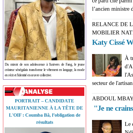
ce parti cité parm
l’ancien ministre 
RELANCE DE L
MOBILIER NA
Katy Cissé W
À t
Du miroir de son adolescence à l'univers de Fang, le jeune
d'A
créateur sénégalais transforme le vêtement en langage, la mode
l'A
en récit et l'identité en œuvre collective.
secteur de l'artisa
ABDOUL MBAYE
PORTRAIT – CANDIDATE
''Je ne crains
MAURITANIENNE À LA TÊTE DE
L'OIF : Coumba Bâ, l’obligation de
résultats
Le 
Ndi