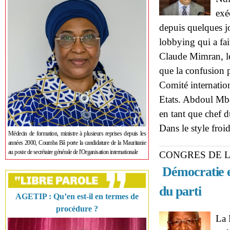
exé
depuis quelques jo
lobbying qui a fai
Claude Mimran, le
que la confusion 
Comité internatio
Etats. Abdoul Mbay
en tant que chef 
Dans le style froid
Médecin de formation, ministre à plusieurs reprises depuis les
années 2000, Coumba Bâ porte la candidature de la Mauritanie
au poste de secrétaire générale de l'Organisation internationale
CONGRES DE L
Démocratie et
du parti
AGETIP : Qu’en est-il en termes de
procédure ?
La 