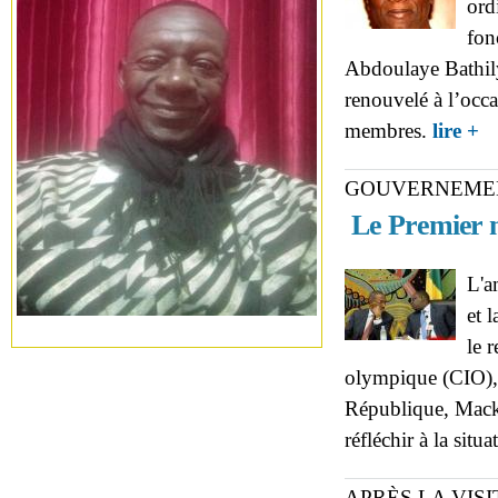
ord
fon
Abdoulaye Bathily
renouvelé à l’occ
ab
membres.
lire +
dir
GOUVERNEME
Le Premier m
L'a
et 
le 
olympique (CIO), a
République, Macky 
réfléchir à la situ
APRÈS LA VIS