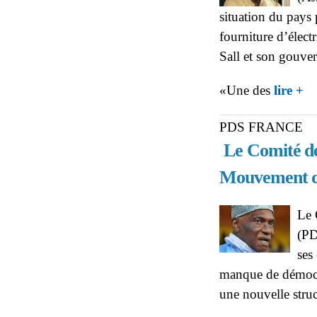
situation du pays 
fourniture d’élect
Sall et son gouve
ab
«Une des
lire +
Lan
PDS FRANCE
Le Comité de 
Mouvement de
Le 
(PD
ses
manque de démocra
une nouvelle stru