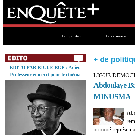
Sk
ma
co
+ de politique
+ d'economie
+ de politiq
ÉDITO PAR BIGUÉ BOB : Adieu
Professeur et merci pour le cinéma
LIGUE DEMOC
Abdoulaye Bat
MINUSMA
Abd
rem
nommé représenta