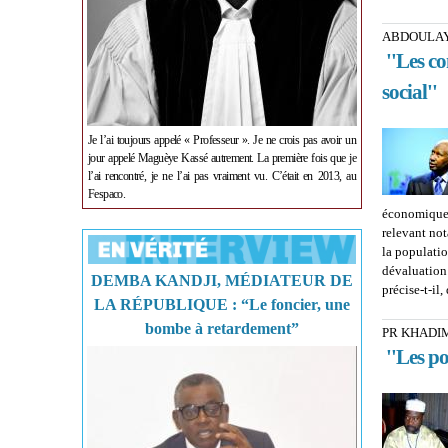
ABDOULAY
''Les co
social''
Je l’ai toujours appelé « Professeur ». Je ne crois pas avoir un
jour appelé Maguèye Kassé autrement. La première fois que je
l’ai rencontré, je ne l’ai pas vraiment vu. C’était en 2013, au
Fespaco.
économiques
relevant not
la populatio
dévaluation
DEMBA KANDJI, MÉDIATEUR DE
précise-t-il
LA RÉPUBLIQUE : “Le foncier, une
bombe à retardement”
PR KHADI
''Les po