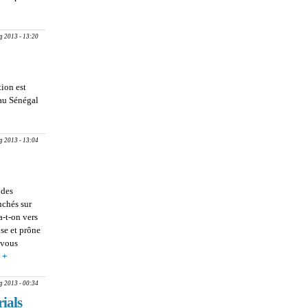
DE L’UCAD
 sachets
g 2013 - 13:20
tion est
au Sénégal
ple du
g 2013 - 13:04
 des
nchés sur
a-t-on vers
se et prône
 vous
 +
about
PROLIFERATION
DES DECHETS
g 2013 - 00:34
PLASTIQUES :
ials