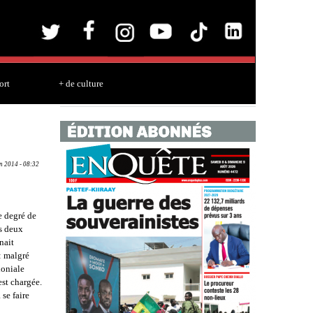
ort
+ de culture
an 2014 - 08:32
e degré de
ns deux
nait
 : malgré
loniale
est chargée.
 se faire
ours