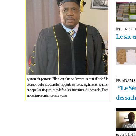
INTERDICT
Le sac e
gestion du pouvoir. Elle n’est plus seulement un outil d’aide à la
PR ADAMS 
décision : elle structure les rapports de force, légitime les actions,
‘’Le Sén
anticipe les risques et redéfinit les frontières du possible. Face
aux enjeux contemporains (crise
des sach
toute bénéfi