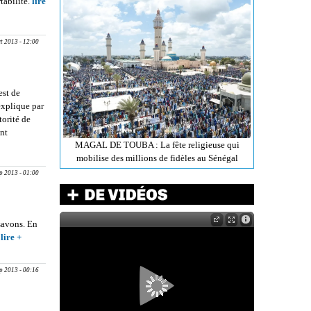
tabilité.
lire
end,
ct 2013 - 12:00
est de
’explique par
torité de
nt
MAGAL DE TOUBA : La fête religieuse qui
T SON
mobilise des millions de fidèles au Sénégal
eurs
ep 2013 - 01:00
 savons. En
.
lire +
about
FABRICATION
DES SAVONS :
ep 2013 - 00:16
Huiles
essentielles,
quels bienfaits