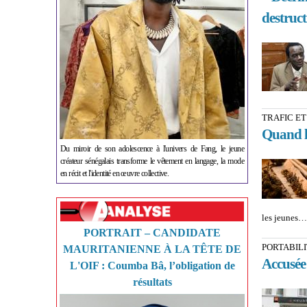
destruct
TRAFIC ET
Quand l
Du miroir de son adolescence à l'univers de Fang, le jeune
créateur sénégalais transforme le vêtement en langage, la mode
en récit et l'identité en œuvre collective.
les jeunes…
PORTRAIT – CANDIDATE
PORTABIL
MAURITANIENNE À LA TÊTE DE
Accusée 
L'OIF : Coumba Bâ, l’obligation de
résultats