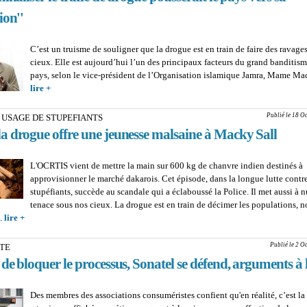
ion''
C’est un truisme de souligner que la drogue est en train de faire des ravage
cieux. Elle est aujourd’hui l’un des principaux facteurs du grand banditis
pays, selon le vice-président de l’Organisation islamique Jamra, Mame Ma
lire +
about MAME MACTAR GUEYE, VICE-PRESIDENT DE L’ORG
ISLAMIQUE JAMRA : ''Décriminaliser le trafic de drogue pousser
vers sa destruction''
Publié le 18 O
 USAGE DE STUPEFIANTS
a drogue offre une jeunesse malsaine à Macky Sall
L'OCRTIS vient de mettre la main sur 600 kg de chanvre indien destinés à
approvisionner le marché dakarois. Cet épisode, dans la longue lutte contre 
stupéfiants, succède au scandale qui a éclaboussé la Police. Il met aussi à n
tenace sous nos cieux. La drogue est en train de décimer les populations,
.
lire +
about TRAFIC ET USAGE DE STUPEFIANTS : Quand la drogue offre un
malsaine à Macky Sall
Publié le 2 O
ITE
de bloquer le processus, Sonatel se défend, arguments à
Des membres des associations consuméristes confient qu'en réalité, c’est la