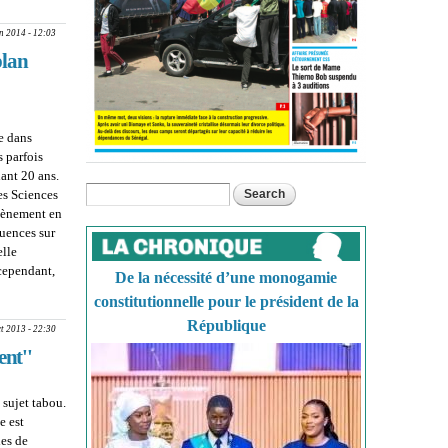
an 2014 - 12:03
plan
te dans
 parfois
nant 20 ans.
Search
es Sciences
Search form
évènement en
quences sur
elle
cependant,
De la nécessité d’une monogamie
E SECK
constitutionnelle pour le président de la
RÉGÉ EN
République
AD : ''Les
ct 2013 - 22:30
dévaluation
ent''
 sur le plan
 sujet tabou.
e est
des de