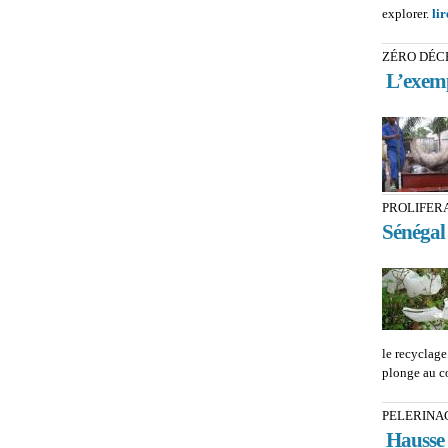
explorer.
lir
ZÉRO DÉC
L’exem
PROLIFER
Sénégal 
le recyclage
plonge au cœ
PELERINAG
Hausse a