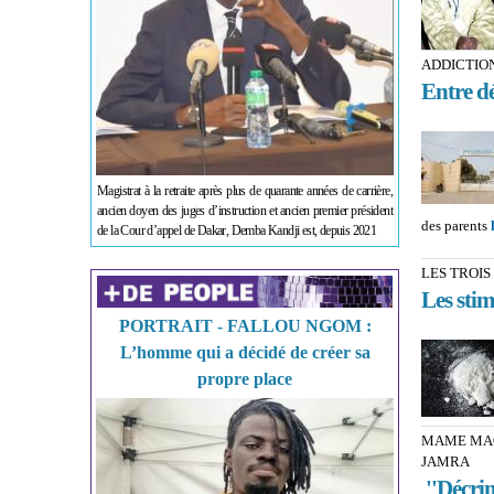
ADDICTIO
Entre dé
Magistrat à la retraite après plus de quarante années de carrière,
ancien doyen des juges d’instruction et ancien premier président
des parents
de la Cour d’appel de Dakar, Demba Kandji est, depuis 2021
LES TROI
Les stim
PORTRAIT - FALLOU NGOM :
L’homme qui a décidé de créer sa
propre place
MAME MAC
JAMRA
''Décrim