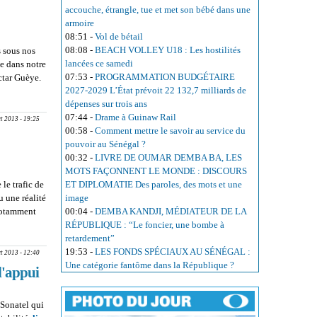
accouche, étrangle, tue et met son bébé dans une
armoire
08:51
-
Vol de bétail
08:08
-
BEACH VOLLEY U18 : Les hostilités
s sous nos
lancées ce samedi
me dans notre
07:53
-
PROGRAMMATION BUDGÉTAIRE
ctar Guèye.
2027-2029 L’État prévoit 22 132,7 milliards de
ANISATION
dépenses sur trois ans
ait le pays
07:44
-
Drame à Guinaw Rail
ct 2013 - 19:25
00:58
-
Comment mettre le savoir au service du
pouvoir au Sénégal ?
00:32
-
LIVRE DE OUMAR DEMBA BA, LES
MOTS FAÇONNENT LE MONDE : DISCOURS
le trafic de
ET DIPLOMATIE Des paroles, des mots et une
u une réalité
image
 notamment
00:04
-
DEMBA KANDJI, MÉDIATEUR DE LA
e jeunesse
RÉPUBLIQUE : “Le foncier, une bombe à
retardement”
19:53
-
LES FONDS SPÉCIAUX AU SÉNÉGAL :
ct 2013 - 12:40
Une catégorie fantôme dans la République ?
 l'appui
 Sonatel qui