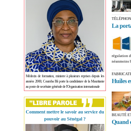
TÉLÉPHON
La porta
régulation 
néanmoins 
FABRICAT
Médecin de formation, ministre à plusieurs reprises depuis les
Huiles es
années 2000, Coumba Bâ porte la candidature de la Mauritanie
au poste de secrétaire générale de l'Organisation internationale
Comment mettre le savoir au service du
BEAUTÉ ET
pouvoir au Sénégal ?
Quand ç