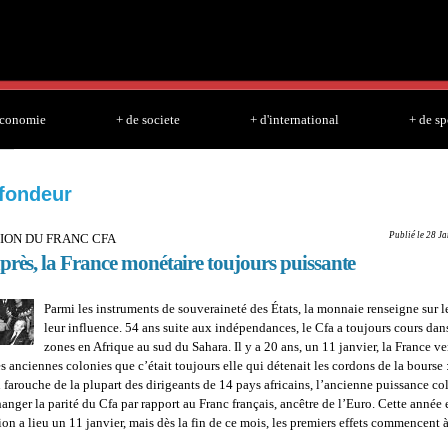
Skip to
main
content
economie
+ de societe
+ d'international
+ de sp
fondeur
Publié le 28 J
ION DU FRANC CFA
près, la France monétaire toujours puissante
Parmi les instruments de souveraineté des États, la monnaie renseigne sur l
leur influence. 54 ans suite aux indépendances, le Cfa a toujours cours da
zones en Afrique au sud du Sahara. Il y a 20 ans, un 11 janvier, la France ve
es anciennes colonies que c’était toujours elle qui détenait les cordons de la bourse
 farouche de la plupart des dirigeants de 14 pays africains, l’ancienne puissance co
anger la parité du Cfa par rapport au Franc français, ancêtre de l’Euro. Cette année 
on a lieu un 11 janvier, mais dès la fin de ce mois, les premiers effets commencent à
about DEVALUATION DU FRANC CFA : 20 ans après, la France monétaire touj