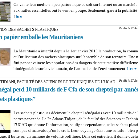
On vante leur mérite un peu partout, que ce soit sur internet ou au marché :
aux huiles essentielles ont le vent en poupe. Seulement, gare à la publici
!
lire +
about BEAUTÉ ET HYGIÈNE - SAVONS NATURELS : Quand ça 
faux que nature
Publié le 27 Au
ION DES SACHETS PLASTIQUES
n papier emballe les Mauritaniens
La Mauritanie a interdit depuis le 1er janvier 2013 la production, la comme
et l’utilisation des sachets plastiques sur l’ensemble de son territoire. Une 
fini par convaincre les populations des dangers de cette matière difficilem
biodégradable sur la vie humain, de l’animal et de l’environnement.
lire +
Publié le 27 Au
TIDJANI, FACULTÉ DES SCIENCES ET TECHNIQUES DE L’UCAD
égal perd 10 milliards de F Cfa de son cheptel par anné
ets plastiques’’
Les sachets plastiques déciment le cheptel sénégalais avec 10 milliards de 
pertes par année. Le Pr. Adams Tidjani, de la faculté des Sciences et Techn
l’UCAD qui donne l’information, souligne cependant que les sachets plast
sont pas si mauvais qu’on le croit. Leur recyclage étant une solution bien p
que, il butte sur un manque de volonté politique. Dans cet entretien, il donne quelq