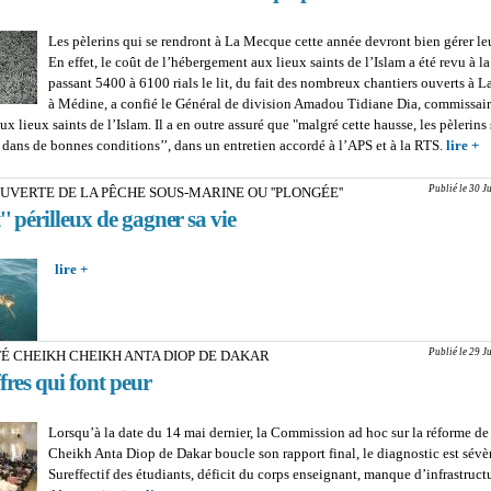
Les pèlerins qui se rendront à La Mecque cette année devront bien gérer le
En effet, le coût de l’hébergement aux lieux saints de l’Islam a été revu à la
passant 5400 à 6100 rials le lit, du fait des nombreux chantiers ouverts à 
à Médine, a confié le Général de division Amadou Tidiane Dia, commissair
ux lieux saints de l’Islam. Il a en outre assuré que "malgré cette hausse, les pèlerins
 dans de bonnes conditions’’, dans un entretien accordé à l’APS et à la RTS.
lire +
a
P
A
Publié le 30 J
UVERTE DE LA PÊCHE SOUS-MARINE OU ''PLONGÉE''
M
t'' périlleux de gagner sa vie
2
a
lire +
about À LA DÉCOUVERTE DE LA PÊCHE SOUS-M
nu
''PLONGÉE'' : Cet ''art'' périlleux de gagner sa vie
q
5
ri
Publié le 29 J
É CHEIKH CHEIKH ANTA DIOP DE DAKAR
fres qui font peur
Lorsqu’à la date du 14 mai dernier, la Commission ad hoc sur la réforme de
Cheikh Anta Diop de Dakar boucle son rapport final, le diagnostic est sévè
Sureffectif des étudiants, déficit du corps enseignant, manque d’infrastruct