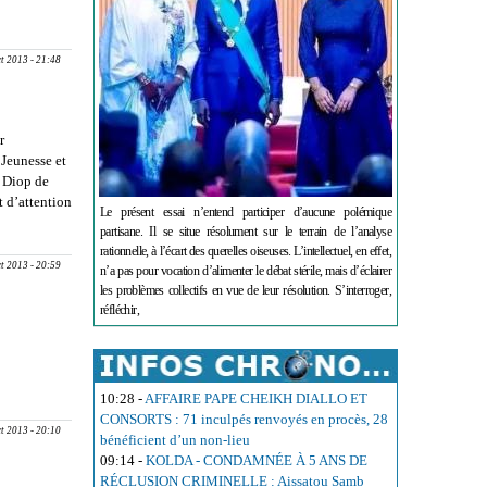
IM MBACKE
n’ont plus
nt ce
ct 2013 - 21:48
r
 Jeunesse et
a Diop de
t d’attention
Le présent essai n’entend participer d’aucune polémique
partisane. Il se situe résolument sur le terrain de l’analyse
rationnelle, à l’écart des querelles oiseuses. L’intellectuel, en effet,
ct 2013 - 20:59
n’a pas pour vocation d’alimenter le débat stérile, mais d’éclairer
les problèmes collectifs en vue de leur résolution. S’interroger,
réfléchir,
CTIVES :
10:28
-
AFFAIRE PAPE CHEIKH DIALLO ET
CONSORTS : 71 inculpés renvoyés en procès, 28
ct 2013 - 20:10
bénéficient d’un non-lieu
09:14
-
KOLDA - CONDAMNÉE À 5 ANS DE
RÉCLUSION CRIMINELLE : Aissatou Samb