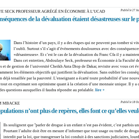
puissante
Publié le 27 J
E SECK PROFESSEUR AGRÉGÉ EN ÉCONOMIE À L’UCAD
nséquences de la dévaluation étaient désastreuses sur le 
Dans l’histoire d’un pays, il y a des étapes qui ne peuvent pas tomber si vi
l’oubli. Surtout s’il s’agit d’évènements douloureux avec des conséquences
«désastreuses». Et c’est le cas de la dévaluation du Franc Cfa il y a mainte
Dans cet entretien, Abdoulaye Seck, professeur en Économie à la Faculté d
 et de gestion de l’université Cheikh Anta Diop de Dakar, revisite avec vous cet 
amment les éléments objectifs qui justifient la dévaluation. Sans oublier les consé
n déjà tenaillée par la pauvreté. L’enseignant a écarté toute probabilité d’une nouv
 tout en exprimant son optimisme quant à la création d’une monnaie unique. Il y a 
, des questions auxquelles il faudra répondre au préalable.
lire +
about ABDOULAY
PROFESSEUR AG
ÉCONOMIE À L’UC
Publié le 18 O
M MBACKE
conséquences de la 
pulations n’ont plus de repères, elles font ce qu’elles veul
étaient désastreuses
social''
Ils soulignent que ''parler de drogue à un enfant n’est pas évident, c’est parfois un
Pourtant l’adulte doit être en mesure d’informer que tout usage ou trafic de drogu
interdit par la loi, que transgresser la loi conduit à des sanctions judiciaires, lour