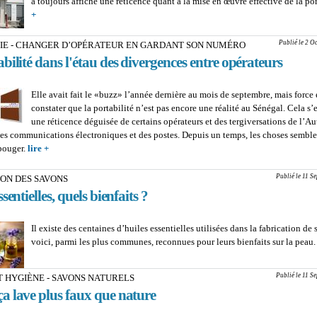
a toujours affiché une réticence quant à la mise en œuvre effective de la por
+
about PORTABILITE : Accusée de bloquer le processus, Sonatel se déf
arguments à l'appui
Publié le 2 O
IE - CHANGER D’OPÉRATEUR EN GARDANT SON NUMÉRO
bilité dans l'étau des divergences entre opérateurs
Elle avait fait le «buzz» l’année dernière au mois de septembre, mais force 
constater que la portabilité n’est pas encore une réalité au Sénégal. Cela s
une réticence déguisée de certains opérateurs et des tergiversations de l’Au
des communications électroniques et des postes. Depuis un temps, les choses semble
bouger.
lire +
about TÉLÉPHONIE - CHANGER D’OPÉRATEUR EN GARDAN
NUMÉRO : La portabilité dans l'étau des divergences entre opérat
Publié le 11 S
ION DES SAVONS
sentielles, quels bienfaits ?
Il existe des centaines d’huiles essentielles utilisées dans la fabrication de
voici, parmi les plus communes, reconnues pour leurs bienfaits sur la peau
Publié le 11 S
 HYGIÈNE - SAVONS NATURELS
a lave plus faux que nature