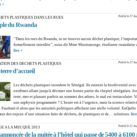
e +
about PR ADAMS TIDJANI, FACULTÉ DES SCIENCES ET TECHNIQUES 
: ‘’Le Sénégal perd 10 milliards de F Cfa de son cheptel par année à cause des
plastiques’’
Publié le 27 Au
HETS PLASTIQUES DANS LES RUES
ple du Rwanda
‘’Dans les rues du Rwanda, tu ne trouves aucun déchet plastique, l’importa
formellement interdite’’, nous dit Mme Muziranenge, étudiante rwandaise 
lire +
about ZÉRO DÉCHETS PLASTIQUES DANS LES RUES : L’exem
Rwanda
Publié le 27 Au
ATION DES DECHETS PLASTIQUES
terre d’accueil
Les déchets plastiques inondent le Sénégal. Ils ruinent la biodiversité avec
extrêmes allant jusqu'à décimer une bonne partie du cheptel sénégalais. Jo
terre, mer et planant parfois au sommet des arbres, le mal est tentaculaire. V
une asphyxie programmée ? L’heure est à l’urgence, mais la science relativi
. Faudrait-il alors que les autorités politiques affichent une réelle volonté. EnQuête
ur des enjeux d’une situation faite de déchets, de plastiques et de… solutions.
lire
Publié le 21 Au
E A LA MECQUE 2013
nnoncée de la nuitée à l’hôtel qui passe de 5400 à 6100 r