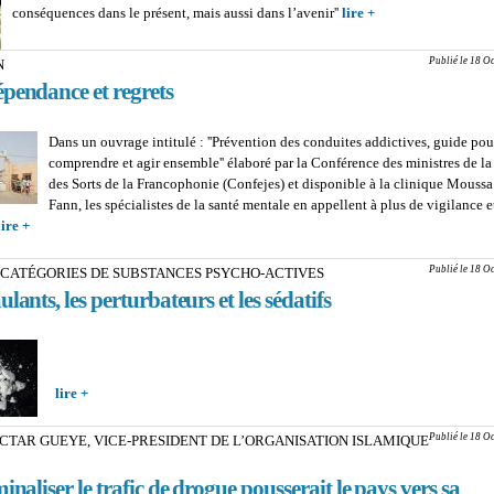
conséquences dans le présent, mais aussi dans l’avenir''
lire +
about PR KHAD
: ''Les populations 
de repères, elles fo
Publié le 18 O
N
qu’elles veulent''
pendance et regrets
Dans un ouvrage intitulé : ''Prévention des conduites addictives, guide pou
comprendre et agir ensemble'' élaboré par la Conférence des ministres de la
des Sorts de la Francophonie (Confejes) et disponible à la clinique Mouss
Fann, les spécialistes de la santé mentale en appellent à plus de vigilance e
lire +
about ADDICTION : Entre dépendance et regrets
Publié le 18 O
S CATÉGORIES DE SUBSTANCES PSYCHO-ACTIVES
ulants, les perturbateurs et les sédatifs
lire +
about LES TROIS CATÉGORIES DE SUBSTANCES PSYCHO-A
Les stimulants, les perturbateurs et les sédatifs
Publié le 18 O
TAR GUEYE, VICE-PRESIDENT DE L’ORGANISATION ISLAMIQUE
inaliser le trafic de drogue pousserait le pays vers sa