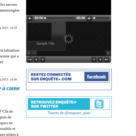
?
 les savons
té mensongère
lave plus
00:00
00:00
g 2013 - 14:29
Sample Title
rcialisation
mesure qui a
ent
about
INTERDICTION
DES SACHETS
g 2013 - 14:00
PLASTIQUES :
e à cause
Le sac en papier
emballe les
Mauritaniens
F Cfa de
Tweets de @enquete_plus
iques de
iques ne
ossible et
ues pistes à