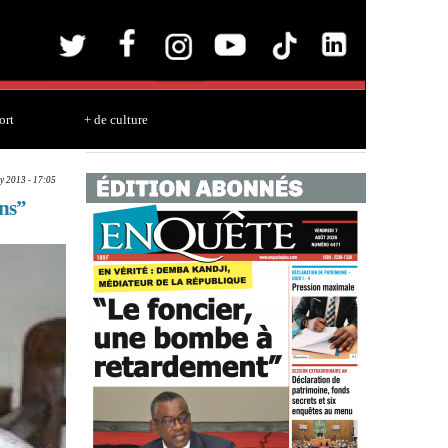
ort
+ de culture
y 2013 - 17:05
ons”