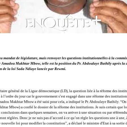
u mandat de législature, mais renvoyer les questions institutionnelles à la commi
r Amadou Makhtar Mbow, telle est la position du Pr. Abdoulaye Bathily après la
n de la loi Sada Ndiaye lancée par Rewmi.
étaire général de la Ligue démocratique (LD), la question liée à la réforme des instit
e à l’ordre du jour car le gouvernement s’est engagé dans une réforme des institutions
madou Makhtar Mbow a été saisi pour cela, a indiqué le Pr. Abdoulaye Bathily. “On
ar Mbow) a confié le dossier de la réforme des institutions. Je suis certain que lo
 conclusions dans quelques semaines, on va arriver à une situation ou par référend
ront réglées. Donc je ne suis pas d’accord à ce qu’on règle les questions une à une,
 nouvelle loi pour modifier la constitution”, a déclaré le ministre d'Etat à sa sortie