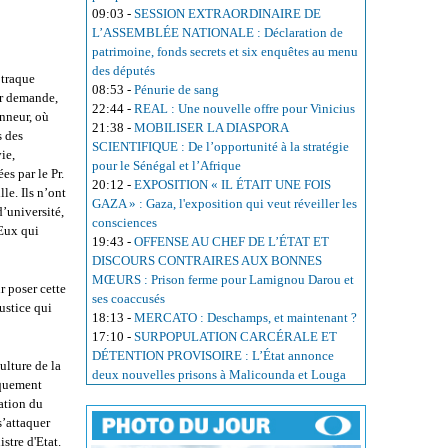
09:03
-
SESSION EXTRAORDINAIRE DE
L’ASSEMBLÉE NATIONALE : Déclaration de
patrimoine, fonds secrets et six enquêtes au menu
des députés
 traque
08:53
-
Pénurie de sang
ur demande,
22:44
-
REAL : Une nouvelle offre pour Vinicius
onneur, où
21:38
-
MOBILISER LA DIASPORA
s des
SCIENTIFIQUE : De l’opportunité à la stratégie
ie,
pour le Sénégal et l’Afrique
s par le Pr.
20:12
-
EXPOSITION « IL ÉTAIT UNE FOIS
le. Ils n’ont
GAZA » : Gaza, l'exposition qui veut réveiller les
d’université,
consciences
 Eux qui
19:43
-
OFFENSE AU CHEF DE L’ÉTAT ET
DISCOURS CONTRAIRES AUX BONNES
MŒURS : Prison ferme pour Lamignou Darou et
r poser cette
ses coaccusés
ustice qui
18:13
-
MERCATO : Deschamps, et maintenant ?
17:10
-
SURPOPULATION CARCÉRALE ET
DÉTENTION PROVISOIRE : L’État annonce
ulture de la
deux nouvelles prisons à Malicounda et Louga
iquement
uation du
s’attaquer
stre d'Etat.