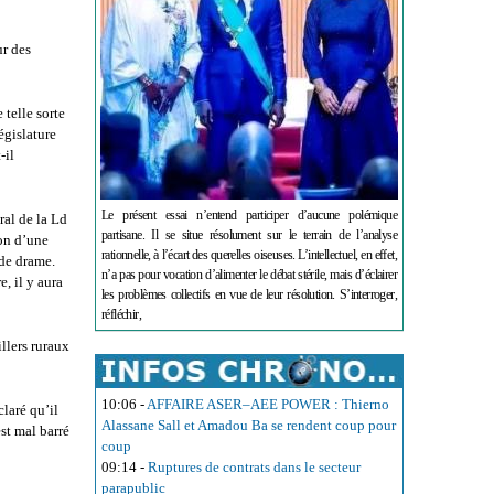
ur des
 telle sorte
égislature
-il
Le présent essai n’entend participer d’aucune polémique
ral de la Ld
partisane. Il se situe résolument sur le terrain de l’analyse
on d’une
rationnelle, à l’écart des querelles oiseuses. L’intellectuel, en effet,
s de drame.
n’a pas pour vocation d’alimenter le débat stérile, mais d’éclairer
e, il y aura
les problèmes collectifs en vue de leur résolution. S’interroger,
réfléchir,
illers ruraux
10:06
-
AFFAIRE ASER–AEE POWER : Thierno
claré qu’il
Alassane Sall et Amadou Ba se rendent coup pour
est mal barré
coup
09:14
-
Ruptures de contrats dans le secteur
parapublic