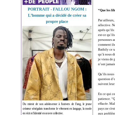
PORTRAIT - FALLOU NGOM :
“Que les lib
L’homme qui a décidé de créer sa
Par ailleurs
propre place
sélective. N
après qu’ils
est-ce qu’il
personnes ar
comment ils 
Bathily ce s
qu’à nous di
je viens de 
n’ont jamais 
Qu’ils nous 
question d’o
suivent leur
En ce qui co
patience. “
effacée. Mal
Du miroir de son adolescence à l'univers de Fang, le jeune
pays ne s'es
créateur sénégalais transforme le vêtement en langage, la mode
en récit et l'identité en œuvre collective.
aux problème