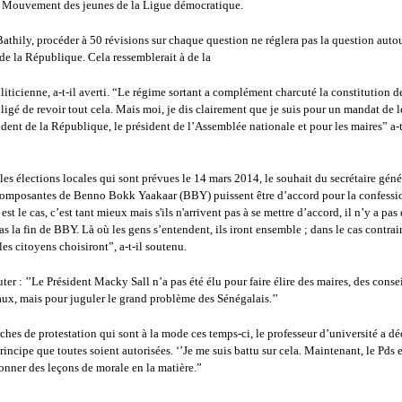
u Mouvement des jeunes de la Ligue démocratique.
Bathily, procéder à 50 révisions sur chaque question ne réglera pas la question auto
 de la République. Cela ressemblerait à de la
liticienne, a-t-il averti. “Le régime sortant a complément charcuté la constitution de
ligé de revoir tout cela. Mais moi, je dis clairement que je suis pour un mandat de l
ident de la République, le président de l’Assemblée nationale et pour les maires” a-t
es élections locales qui sont prévues le 14 mars 2014, le souhait du secrétaire géné
 composantes de Benno Bokk Yaakaar (BBY) puissent être d’accord pour la confessi
el est le cas, c’est tant mieux mais s'ils n'arrivent pas à se mettre d’accord, il n’y a pa
as la fin de BBY. Là où les gens s’entendent, ils iront ensemble ; dans le cas contrair
 les citoyens choisiront”, a-t-il soutenu.
ter : ’’Le Président Macky Sall n’a pas été élu pour faire élire des maires, des conse
ux, mais pour juguler le grand problème des Sénégalais.’’
ches de protestation qui sont à la mode ces temps-ci, le professeur d’université a dé
principe que toutes soient autorisées. ‘’Je me suis battu sur cela. Maintenant, le Pds 
nner des leçons de morale en la matière.”