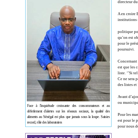
directeur d
A en croire 
institutions
politique po
qu’on est ob
pour le prés
poursuivi.
Concernant l
est que les
liste. ‘’Si t
Ce ne sera p
des listes et
Avant d’ajou
ou municipa
Face à l'inquiétude croissante des consommateurs et au
déferlement d'alertes sur les réseaux sociaux, la qualité des
Pour les mar
aliments au Sénégal est plus que jamais sous la loupe. Saisies
est pour le 
record, rôle des laboratoires
pour nous do