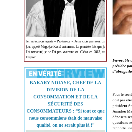
Je l’ai toujours appelé « Professeur ». Je ne crois pas avoir un
jour appelé Maguèye Kassé autrement. La première fois que je
l’ai rencontré, je ne l’ai pas vraiment vu. C’était en 2013, au
Fespaco.
Favorable a
présidée pa
d'abrogatio
BAKARY NDIAYE, CHEF DE LA
DIVISION DE LA
Pour le secr
CONSOMMATION ET DE LA
doit pas êtr
SÉCURITÉ DES
président A
CONSOMMATEURS : “Si tout ce que
Amadou Makht
déposera ses
nous consommions était de mauvaise
questions se
qualité, on ne serait plus là !”
rapporte une