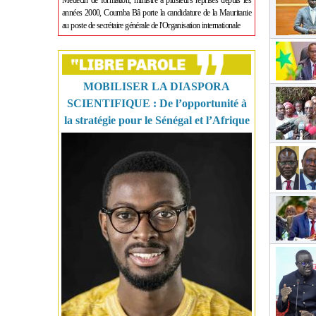
Médecin de formation, ministre à plusieurs reprises depuis les
années 2000, Coumba Bâ porte la candidature de la Mauritanie
au poste de secrétaire générale de l'Organisation internationale
MOBILISER LA DIASPORA
SCIENTIFIQUE : De l’opportunité à
la stratégie pour le Sénégal et l’Afrique