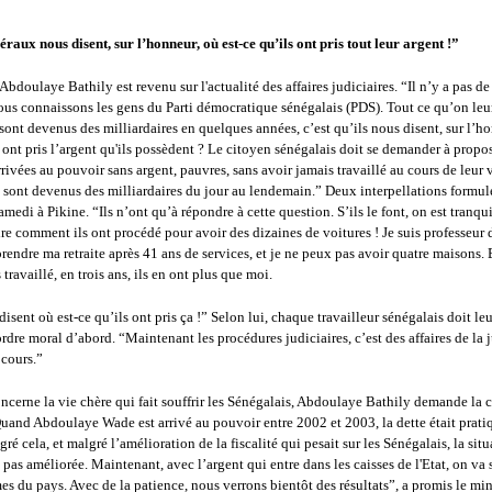
éraux nous disent, sur l’honneur, où est-ce qu’ils ont pris tout leur argent !”
, Abdoulaye Bathily est revenu sur l'actualité des affaires judiciaires. “Il n’y a pas de
ous connaissons les gens du Parti démocratique sénégalais (PDS). Tout ce qu’on le
 sont devenus des milliardaires en quelques années, c’est qu’ils nous disent, sur l’h
s ont pris l’argent qu'ils possèdent ? Le citoyen sénégalais doit se demander à propo
rivées au pouvoir sans argent, pauvres, sans avoir jamais travaillé au cours de leur v
sont devenus des milliardaires du jour au lendemain.” Deux interpellations formulée
amedi à Pikine. “Ils n’ont qu’à répondre à cette question. S’ils le font, on est tranquil
re comment ils ont procédé pour avoir des dizaines de voitures ! Je suis professeur 
prendre ma retraite après 41 ans de services, et je ne peux pas avoir quatre maisons.
travaillé, en trois ans, ils en ont plus que moi.
disent où est-ce qu’ils ont pris ça !” Selon lui, chaque travailleur sénégalais doit leu
rdre moral d’abord. “Maintenant les procédures judiciaires, c’est des affaires de la j
 cours.”
ncerne la vie chère qui fait souffrir les Sénégalais, Abdoulaye Bathily demande la c
Quand Abdoulaye Wade est arrivé au pouvoir entre 2002 et 2003, la dette était prat
gré cela, et malgré l’amélioration de la fiscalité qui pesait sur les Sénégalais, la sit
t pas améliorée. Maintenant, avec l’argent qui entre dans les caisses de l'Etat, on va 
s du pays. Avec de la patience, nous verrons bientôt des résultats”, a promis le mini