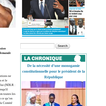
Search
Search form
ssion
 demande
De la nécessité d’une monogamie
constitutionnelle pour le président de la
utions ne
République
 et le
 lui (NDLR :
rsqu'il
um toutes les
 à ce qu’on
 du Comité