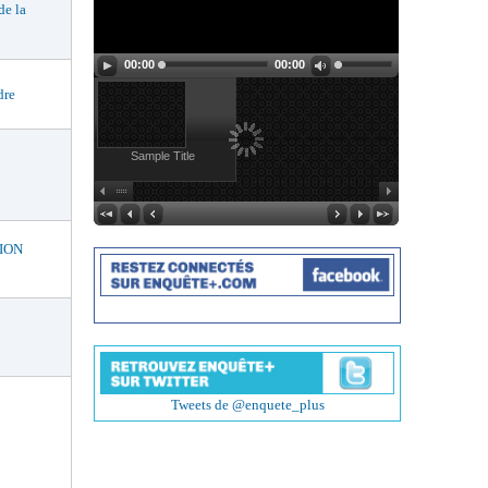
e la
00:00
00:00
dre
Sample Title
ION
Tweets de @enquete_plus