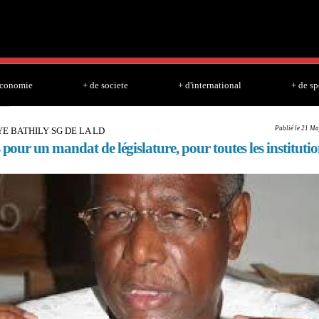
Skip to
main
content
economie
+ de societe
+ d'international
+ de sp
Publié le 21 Ma
E BATHILY SG DE LA LD
 pour un mandat de législature, pour toutes les instituti