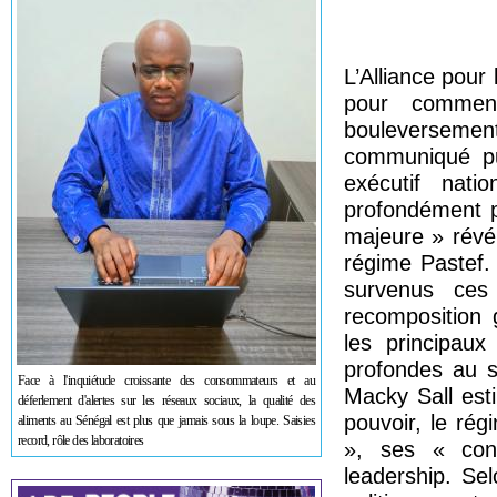
L’Alliance pour
pour comment
bouleversemen
communiqué pub
exécutif nati
profondément pr
majeure » révél
régime Pastef.
survenus ces
recomposition 
les principaux
profondes au se
Face à l'inquiétude croissante des consommateurs et au
Macky Sall est
déferlement d'alertes sur les réseaux sociaux, la qualité des
pouvoir, le rég
aliments au Sénégal est plus que jamais sous la loupe. Saisies
record, rôle des laboratoires
», ses « contr
leadership. Se