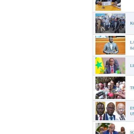
Ki
LA
fi
LI
T
E
UN
SO