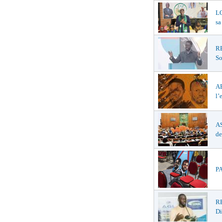
LO
sa
R
So
A
l’
AS
de
PA
RE
D