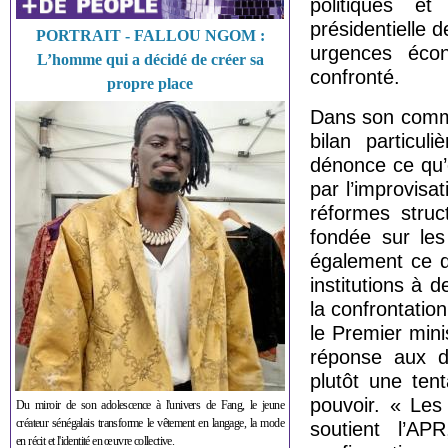
politiques e
présidentielle 
PORTRAIT - FALLOU NGOM :
urgences écon
L’homme qui a décidé de créer sa
confronté.
propre place
Dans son commu
bilan particul
dénonce ce qu
par l’improvisa
réformes struc
fondée sur les
également ce q
institutions à 
la confrontatio
le Premier min
réponse aux di
plutôt une tent
pouvoir. « Le
Du miroir de son adolescence à l'univers de Fang, le jeune
créateur sénégalais transforme le vêtement en langage, la mode
soutient l’AP
en récit et l'identité en œuvre collective.