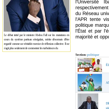
l’Université
respectivement
du Réseau unive
l’APR tente vi
politique marq
l’État et par 
Le débat initié par le ministre Abdou Fall sur les mutations en
majorité et oppo
cours du système partisan sénégalais, mérite désormais d'être
regardé comme un véritable exercice de réflexion collective. Il ne
s'agit plus seulement de commenter les turbulences du
Section:
politique
ÉL
AN
DÉ
id