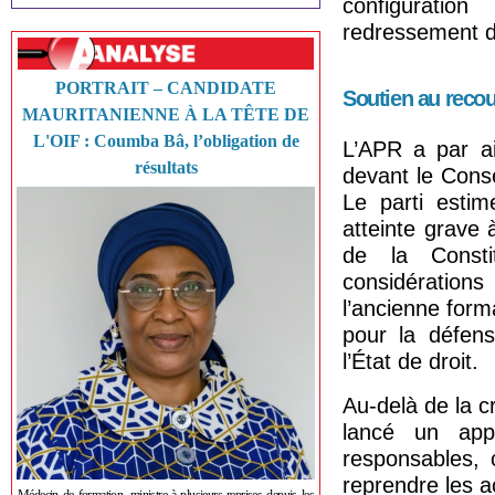
configuratio
redressement de
PORTRAIT – CANDIDATE
Soutien au recou
MAURITANIENNE À LA TÊTE DE
L'OIF : Coumba Bâ, l’obligation de
L’APR a par ai
résultats
devant le Conse
Le parti esti
atteinte grave 
de la Consti
considérations 
l’ancienne form
pour la défens
l’État de droit.
Au-delà de la cr
lancé un app
responsables, 
reprendre les ac