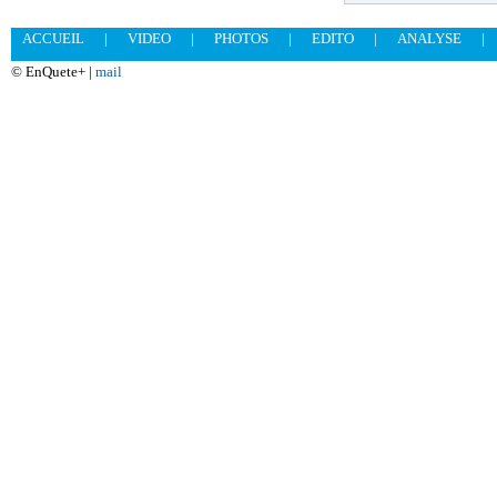
ACCUEIL
|
VIDEO
|
PHOTOS
|
EDITO
|
ANALYSE
|
© EnQuete+ |
mail