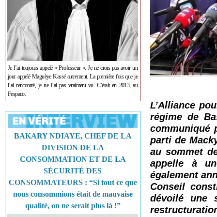
Je l’ai toujours appelé « Professeur ». Je ne crois pas avoir un
jour appelé Maguèye Kassé autrement. La première fois que je
l’ai rencontré, je ne l’ai pas vraiment vu. C’était en 2013, au
Fespaco.
L’Alliance pou
régime de Ba
communiqué pub
BAKARY NDIAYE, CHEF DE LA
parti de Macky
DIVISION DE LA
au sommet de 
CONSOMMATION ET DE LA
appelle à un
SÉCURITÉ DES
également ann
CONSOMMATEURS : “Si tout ce que
Conseil const
nous consommions était de mauvaise
dévoilé une 
qualité, on ne serait plus là !”
restructuratio