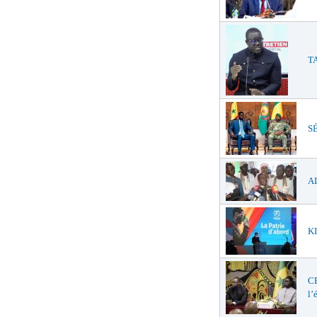
TA
SÉ
AL
KI
C
l’