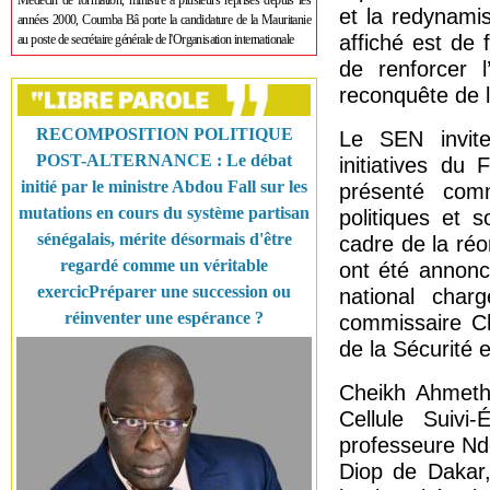
Médecin de formation, ministre à plusieurs reprises depuis les
et la redynamis
années 2000, Coumba Bâ porte la candidature de la Mauritanie
affiché est de 
au poste de secrétaire générale de l'Organisation internationale
de renforcer l
reconquête de l
RECOMPOSITION POLITIQUE
Le SEN invite
POST-ALTERNANCE : Le débat
initiatives du
initié par le ministre Abdou Fall sur les
présenté com
mutations en cours du système partisan
politiques et 
sénégalais, mérite désormais d'être
cadre de la réo
regardé comme un véritable
ont été annonc
exercicPréparer une succession ou
national char
réinventer une espérance ?
commissaire Ch
de la Sécurité e
Cheikh Ahmeth
Cellule Suivi-
professeure Nd
Diop de Dakar