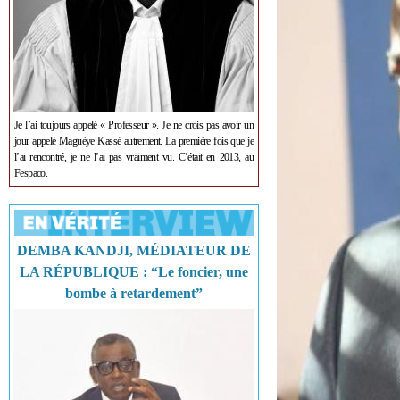
Je l’ai toujours appelé « Professeur ». Je ne crois pas avoir un
jour appelé Maguèye Kassé autrement. La première fois que je
l’ai rencontré, je ne l’ai pas vraiment vu. C’était en 2013, au
Fespaco.
DEMBA KANDJI, MÉDIATEUR DE
LA RÉPUBLIQUE : “Le foncier, une
bombe à retardement”