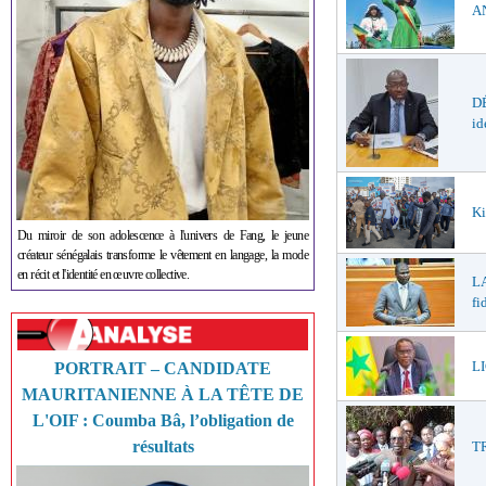
AN
DÉ
id
Ki
Du miroir de son adolescence à l'univers de Fang, le jeune
créateur sénégalais transforme le vêtement en langage, la mode
en récit et l'identité en œuvre collective.
LA
fi
LI
PORTRAIT – CANDIDATE
MAURITANIENNE À LA TÊTE DE
L'OIF : Coumba Bâ, l’obligation de
résultats
T