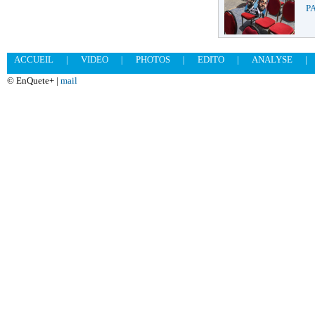
PA
ACCUEIL
|
VIDEO
|
PHOTOS
|
EDITO
|
ANALYSE
|
© EnQuete+ |
mail