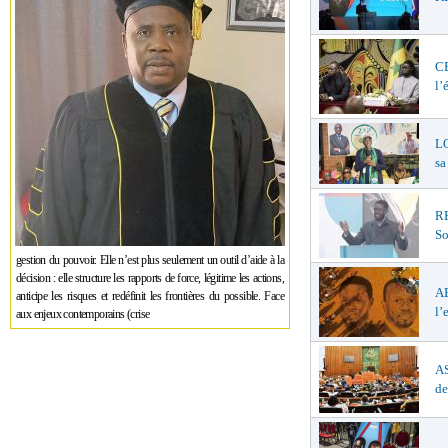
C
l’
LO
sa
R
So
gestion du pouvoir. Elle n’est plus seulement un outil d’aide à la
décision : elle structure les rapports de force, légitime les actions,
A
anticipe les risques et redéfinit les frontières du possible. Face
l’
aux enjeux contemporains (crise
AS
de