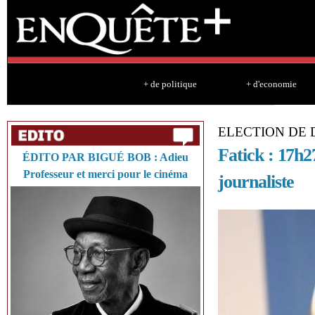
Sk
ma
co
+ de politique
+ d'economie
ELECTION DE
Fatick : 17h2
ÉDITO PAR BIGUÉ BOB : Adieu
Professeur et merci pour le cinéma
journaliste