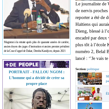
Le journaliste de 
de nervis proches 
reporter a été de 
Haïtiens qui aurai
Dieng, blessé à l’
encadré par deux v
Magistrat à la retraite après plus de quarante années de carrière,
plus tôt à l’écol
ancien doyen des juges d’instruction et ancien premier président
numéro 2, Belal B
de la Cour d’appel de Dakar, Demba Kandji est, depuis 2021
lancé : ‘’Je vais t
Section:
politique
PORTRAIT - FALLOU NGOM :
S
L’homme qui a décidé de créer sa
pa
propre place
ÉL