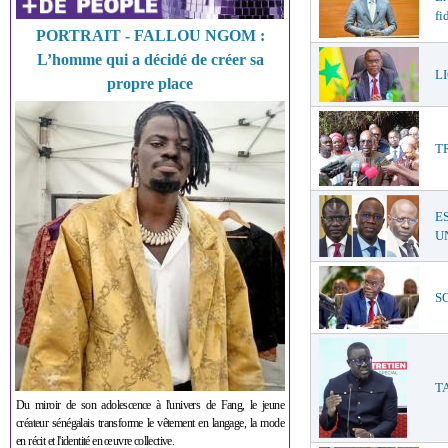
fi
PORTRAIT - FALLOU NGOM :
L’homme qui a décidé de créer sa
LI
propre place
T
E
UN
SO
TA
Du miroir de son adolescence à l'univers de Fang, le jeune
créateur sénégalais transforme le vêtement en langage, la mode
en récit et l'identité en œuvre collective.