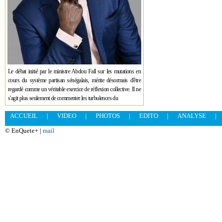
Le débat initié par le ministre Abdou Fall sur les mutations en
cours du système partisan sénégalais, mérite désormais d'être
regardé comme un véritable exercice de réflexion collective. Il ne
s'agit plus seulement de commenter les turbulences du
ACCUEIL
|
VIDEO
|
PHOTOS
|
EDITO
|
ANALYSE
|
© EnQuete+ |
mail