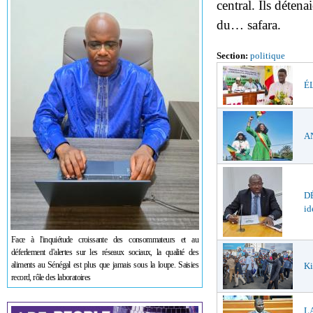
central. Ils déten
du… safara.
Section:
politique
ÉL
AN
DÉ
id
Face à l'inquiétude croissante des consommateurs et au
déferlement d'alertes sur les réseaux sociaux, la qualité des
aliments au Sénégal est plus que jamais sous la loupe. Saisies
Ki
record, rôle des laboratoires
LA