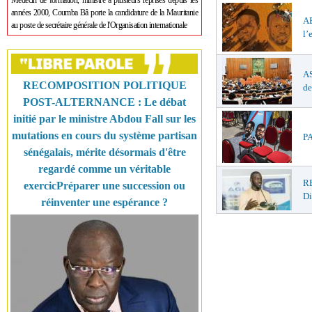
Médecin de formation, ministre à plusieurs reprises depuis les
années 2000, Coumba Bâ porte la candidature de la Mauritanie
A
au poste de secrétaire générale de l'Organisation internationale
l’
AS
RECOMPOSITION POLITIQUE
de
POST-ALTERNANCE : Le débat
initié par le ministre Abdou Fall sur les
mutations en cours du système partisan
PA
sénégalais, mérite désormais d'être
regardé comme un véritable
RE
exercicPréparer une succession ou
D
réinventer une espérance ?