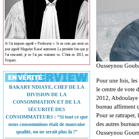
Je l’ai toujours appelé « Professeur ». Je ne crois pas avoir un
jour appelé Maguèye Kassé autrement. La première fois que je
l’ai rencontré, je ne l’ai pas vraiment vu. C’était en 2013, au
Fespaco.
Ousseynou Goubala
Pour une fois, le
BAKARY NDIAYE, CHEF DE LA
le centre de vote 
DIVISION DE LA
2012, Abdoulaye 
CONSOMMATION ET DE LA
bureau affirment qu
SÉCURITÉ DES
Pour se rattraper,
CONSOMMATEURS : “Si tout ce que
des autres bureaux
nous consommions était de mauvaise
qualité, on ne serait plus là !”
Ousseynou Goumbal