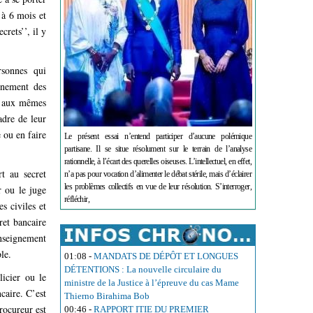
 à 6 mois et
rets’’, il y
rsonnes qui
onnement des
it aux mêmes
adre de leur
 ou en faire
Le présent essai n’entend participer d’aucune polémique
partisane. Il se situe résolument sur le terrain de l’analyse
rationnelle, à l’écart des querelles oiseuses. L’intellectuel, en effet,
t au secret
n’a pas pour vocation d’alimenter le débat stérile, mais d’éclairer
les problèmes collectifs en vue de leur résolution. S’interroger,
r ou le juge
réfléchir,
s civiles et
ret bancaire
enseignement
ble.
01:08
-
MANDATS DE DÉPÔT ET LONGUES
DÉTENTIONS : La nouvelle circulaire du
licier ou le
ministre de la Justice à l’épreuve du cas Mame
caire. C’est
Thierno Birahima Bob
rocureur est
00:46
-
RAPPORT ITIE DU PREMIER