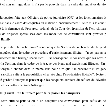
t et non un juge, donc il n’a pas le pouvoir dans le cadre des enquêtes de viol
dérogation faite aux Officiers de police judiciaire (OPJ) et les fonctionnaires d
est dans le cadre des enquêtes en matière d’enrichissement illicite et à la condi
t à la demande du Procureur spécial de la Cour de répression de l’enrichisseme
s de brigades spécialisées dont les modalités de constitution sont prévues p
 Bathily.
ce postulat, la ''robe noire'' soutient que la Section de recherche de la gen
enquêtes dans le cadre de procédure d’enrichissement illicite, ‘’n’est pas au se
hissement une bridage spécialisée’’. Par conséquent, il considère que les actes p
 la Section, dans le cadre de la traque des biens mal acquis sont illégaux. Un 
iongue a abondé dans le même sens pour dire que ‘’le procureur et les gen
 sanction suite à la perquisition effectuée chez l’ex-sénatrice libérale’’. Notre 
ré garder l’anonymat pensent que les banquiers auraient dû refuser de dévoile
 et des coffres de Aïda Ndiongue.
OPJ usent ‘’de la force’’ pour faire parler les banquiers
 cette attitude peut valoir à un banquier une convocation pour refus de dé