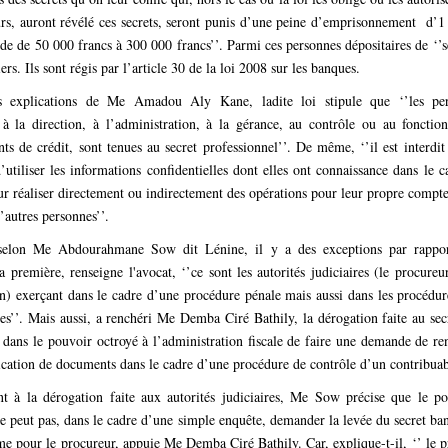
rs, auront révélé ces secrets, seront punis d’une peine d’emprisonnement d’1
e de 50 000 francs à 300 000 francs’’. Parmi ces personnes dépositaires de ‘’sec
ers. Ils sont régis par l’article 30 de la loi 2008 sur les banques.
s explications de Me Amadou Aly Kane, ladite loi stipule que ‘’les pe
à la direction, à l’administration, à la gérance, au contrôle ou au foncti
nts de crédit, sont tenues au secret professionnel’’. De même, ‘’il est interd
’utiliser les informations confidentielles dont elles ont connaissance dans le c
our réaliser directement ou indirectement des opérations pour leur propre compte
’autres personnes’’.
 selon Me Abdourahmane Sow dit Lénine, il y a des exceptions par rappor
a première, renseigne l'avocat, ‘’ce sont les autorités judiciaires (le procureu
on) exerçant dans le cadre d’une procédure pénale mais aussi dans les procédure
s’’. Mais aussi, a renchéri Me Demba Ciré Bathily, la dérogation faite au sec
i dans le pouvoir octroyé à l’administration fiscale de faire une demande de r
ation de documents dans le cadre d’une procédure de contrôle d’un contribua
t à la dérogation faite aux autorités judiciaires, Me Sow précise que le po
 peut pas, dans le cadre d’une simple enquête, demander la levée du secret ban
e pour le procureur, appuie Me Demba Ciré Bathily. Car, explique-t-il, ‘’ le p