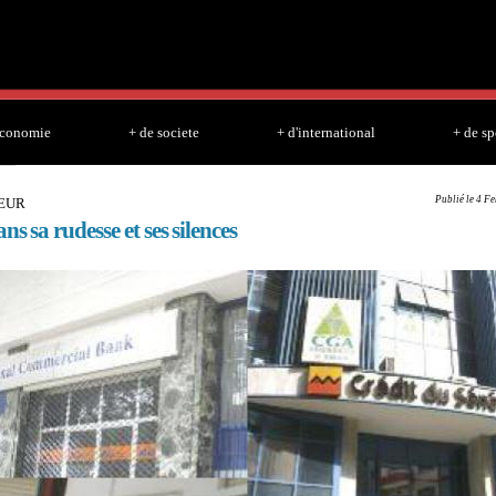
Skip to
main
content
economie
+ de societe
+ d'international
+ de sp
Publié le 4 F
EUR
ans sa rudesse et ses silences