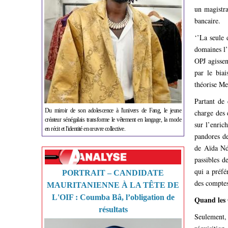
un magistra
bancaire.
‘’La seule 
domaines l’
OPJ agissen
par le biai
théorise Me
Partant de 
Du miroir de son adolescence à l'univers de Fang, le jeune
charge des 
créateur sénégalais transforme le vêtement en langage, la mode
sur l’enric
en récit et l'identité en œuvre collective.
pandores de
de Aïda Nd
passibles de
qui a préfé
PORTRAIT – CANDIDATE
des comptes
MAURITANIENNE À LA TÊTE DE
L'OIF : Coumba Bâ, l’obligation de
Quand les 
résultats
Seulement,