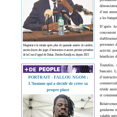
dénonciateu
d’une amend
a les banqui
D’après le
concourent 
établisseme
personnes d
Magistrat à la retraite après plus de quarante années de carrière,
activité, p
ancien doyen des juges d’instruction et ancien premier président
de la Cour d’appel de Dakar, Demba Kandji est, depuis 2021
bénéficier d
Toutefois,
bancaire. L
d’instructi
PORTRAIT - FALLOU NGOM :
commerciale
L’homme qui a décidé de créer sa
réside auss
propre place
et communic
Relativemen
gendarme ne
valable mêm