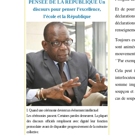
PENSÉE DE LA RÉPUBLIQUE Un
Et de pours
discours pour penser l’excellence,
déclaration
l’école et la République
déclaration
renseignem
Toujours es
sont animés
mouvements 
‘’Par exemp
Cela peut 
interlocute
somme impor
soupçon et 
cas de soup
I. Quand une cérémonie devient un événement intellectuel
Les cérémonies passent. Certaines paroles demeurent. La plupart
des discours officiels remplissent avec dignité leur fonction
protocolaire avant de disparaître progressivement de la mémoire
collective.