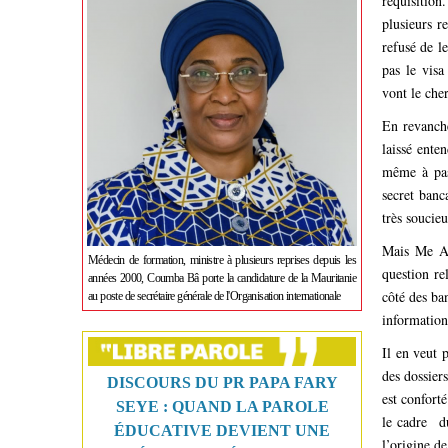
réquisition
plusieurs r
refusé de l
pas le visa
vont le che
En revanche
laissé ente
même à pass
secret banc
très soucie
Mais Me Ab
Médecin de formation, ministre à plusieurs reprises depuis les
question re
années 2000, Coumba Bâ porte la candidature de la Mauritanie
côté des ban
au poste de secrétaire générale de l'Organisation internationale
information
Il en veut 
des dossiers
DISCOURS DU PR PAPA FARY
est confort
SEYE : QUAND LA PAROLE
le cadre du
ÉDUCATIVE DEVIENT UNE
l’origine de