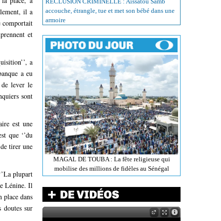
 la place, à
RÉCLUSION CRIMINELLE : Aissatou Samb
lement, il a
accouche, étrangle, tue et met son bébé dans une
armoire
e comportait
mprennent et
isition’’, a
 banque a eu
 de lever le
nquiers sont
ire est une
est que ‘’du
 de tirer une
MAGAL DE TOUBA : La fête religieuse qui
mobilise des millions de fidèles au Sénégal
‘’La plupart
te Lénine. Il
n place dans
s doutes sur