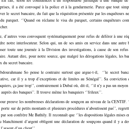
. En fait, selon les confidences d’un responsable juridique d’une banque de
eprises, il a été convoqué à la police et à la gendarmerie. Parce que tout simp
ever le secret bancaire, du fait que la réquisition présentée par les enquêteurs n
 du parquet. ‘’Quand on réclame le visa du parquet, certains enquêteurs co
rcher.
, d’autres vous convoquent systématiquement pour refus de déférer à une réqu
ndre notre interlocuteur. Selon qui, un de ses amis en service dans une autre
er toute une journée à la Division des investigations, à cause de son refus
aire. Autant dire, pour notre source, que malgré les dérogations légales, les ba
ux du secret bancaire.
dourahmane So pense le contraire surtout que argue-t-il, ‘’le secret banca
lative, car il y a trop d’exceptions et de limites au Sénégal’’. Sa conviction 
quiers, ça jase trop’’, contrairement à Dubaï où, dit-il, ‘’il n’y a pas un moyen
 auprès des banques’’. Il trouve même les banquiers ‘’frileux’’.
pour preuve les nombreuses déclarations de soupçon au niveau de la CENTIF. 
 porte sur de petits montants et plusieurs procédures n’aboutissent pas’’, regret
é par son confrère Me Bathily. Il reconnaît que ‘’les dispositions légales mises e
 blanchiment d’argent obligent une déclaration de soupçons quand il y a de
 l’argent d’un client’’.