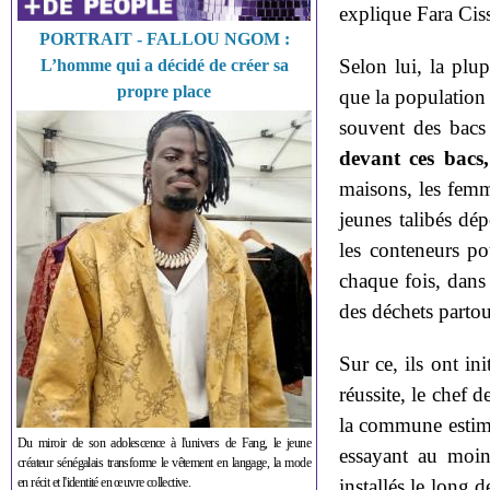
explique Fara Ciss
PORTRAIT - FALLOU NGOM :
Selon lui, la plu
L’homme qui a décidé de créer sa
propre place
que la population 
souvent des bacs
devant ces bacs,
maisons, les femm
jeunes talibés dép
les conteneurs po
chaque fois, dans 
des déchets partout’
Sur ce, ils ont in
réussite, le chef 
la commune estime
Du miroir de son adolescence à l'univers de Fang, le jeune
essayant au moin
créateur sénégalais transforme le vêtement en langage, la mode
en récit et l'identité en œuvre collective.
installés le long