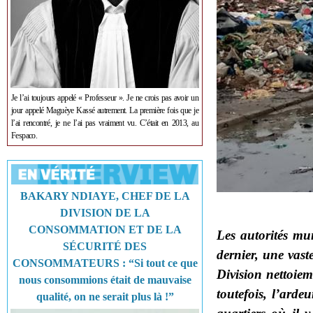
Je l’ai toujours appelé « Professeur ». Je ne crois pas avoir un
jour appelé Maguèye Kassé autrement. La première fois que je
l’ai rencontré, je ne l’ai pas vraiment vu. C’était en 2013, au
Fespaco.
BAKARY NDIAYE, CHEF DE LA
DIVISION DE LA
CONSOMMATION ET DE LA
Les autorités mu
SÉCURITÉ DES
dernier, une vaste
CONSOMMATEURS : “Si tout ce que
Division nettoiem
nous consommions était de mauvaise
toutefois, l’arde
qualité, on ne serait plus là !”