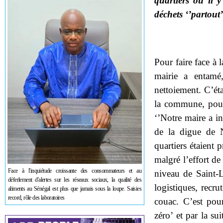
quartiers où il 
déchets ‘’partout’
Pour faire face à
mairie a entamé
nettoiement. C’éta
la commune, pour 
‘’Notre maire a i
de la digue de 
quartiers étaient
malgré l’effort de
Face à l'inquiétude croissante des consommateurs et au
niveau de Saint-
déferlement d'alertes sur les réseaux sociaux, la qualité des
logistiques, recru
aliments au Sénégal est plus que jamais sous la loupe. Saisies
record, rôle des laboratoires
couac. C’est pou
zéro’ et par la su