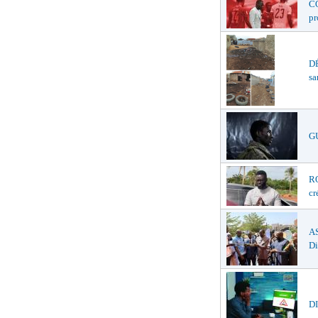
C
p
D
sa
G
R
cr
A
Di
DI