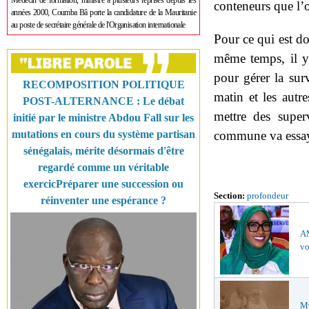
Médecin de formation, ministre à plusieurs reprises depuis les
conteneurs que l’on
années 2000, Coumba Bâ porte la candidature de la Mauritanie
au poste de secrétaire générale de l'Organisation internationale
Pour ce qui est do
même temps, il y
pour gérer la sur
RECOMPOSITION POLITIQUE
matin et les autre
POST-ALTERNANCE : Le débat
mettre des super
initié par le ministre Abdou Fall sur les
mutations en cours du système partisan
commune va essaye
sénégalais, mérite désormais d'être
regardé comme un véritable
exercicPréparer une succession ou
Section:
profondeur
réinventer une espérance ?
AM
vo
MO