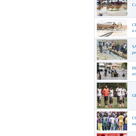
CA
C
à 
SA
pr
I
ré
GE
C
na