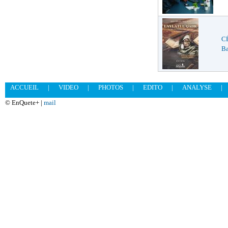
C
Ba
ACCUEIL
|
VIDEO
|
PHOTOS
|
EDITO
|
ANALYSE
|
© EnQuete+ |
mail