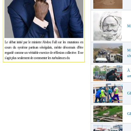
MA
Le débat initié par le ministre Abdou Fall sur les mutations en
cours du système partisan sénégalais, mérite désormais d'être
M
regardé comme un véritable exercice de réflexion collective. Il ne
tê
s'agit plus seulement de commenter les turbulences du
À
ar
GE
GE