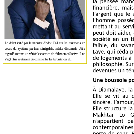
la pensée mahd
financière, mai
l’argent que le 
l’homme possèd
mettant au servi
peut doit aider,
société en un ti
Le débat initié par le ministre Abdou Fall sur les mutations en
faible, du sava
cours du système partisan sénégalais, mérite désormais d'être
Laye, qui céda p
regardé comme un véritable exercice de réflexion collective. Il ne
de logements à D
s'agit plus seulement de commenter les turbulences du
philosophie. Sur
devenues un tém
Une boussole po
À Diamalaye, la 
Elle se vit au 
sincère, l’amour
Elle structure 
Makhtar Lo G
n’appartient p
contemporaines,