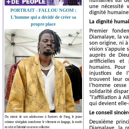
humaines sur de
une nécessité v
PORTRAIT - FALLOU NGOM :
dignité humaine 
L’homme qui a décidé de créer sa
La dignité huma
propre place
Premier fonde
Diamalaye, la va
son origine, ni à
vision s’appuie 
auprès de Dieu,
artificielles 
humains. Pour 
injustices de l
trouvent leur o
l’homme cesse 
solidarité dispa
“l’affiliation à 
qui devient elle
Le conseil sincè
Du miroir de son adolescence à l'univers de Fang, le jeune
Deuxième princi
créateur sénégalais transforme le vêtement en langage, la mode
en récit et l'identité en œuvre collective.
Diamalaye, la r