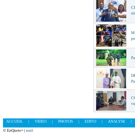
CL
ré
MA
pr
Pa
DR
Pa
CO
vu
ACCUEIL
|
VIDEO
|
PHOTOS
|
EDITO
|
ANALYSE
|
© EnQuete+ |
mail