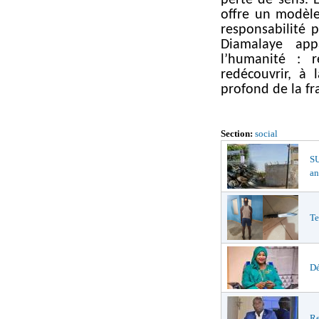
perte de sens. 
offre un modèle 
responsabilité p
Diamalaye app
l’humanité : r
redécouvrir, à
profond de la fr
Section:
social
S
an
Te
Dé
Re