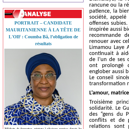
rancune ou la ré
patience, la bi
société, appelé 
PORTRAIT – CANDIDATE
offenses subies.
inspirée aussi b
MAURITANIENNE À LA TÊTE DE
recommande de
L'OIF : Coumba Bâ, l’obligation de
renouer avec cel
résultats
Limamou Laye Al
continuait à aid
de l’un de ses o
ont prolongé c
englober aussi b
Le conseil sinc
transformation 
L’amour, matrice
Troisième prin
solidarité. Le 
des “gens du Pa
conflits et de 
relations sont