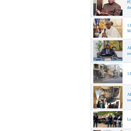
F
do
1
Ma
AD
no
13
AF
te
Lu