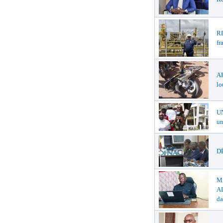
R
fr
A
lo
U
un
DÉ
M
AL
da