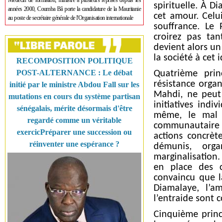
Médecin de formation, ministre à plusieurs reprises depuis les
spirituelle. À D
années 2000, Coumba Bâ porte la candidature de la Mauritanie
cet amour. Celu
au poste de secrétaire générale de l'Organisation internationale
souffrance. Le 
croirez pas ta
devient alors un
la société à cet i
RECOMPOSITION POLITIQUE
POST-ALTERNANCE : Le débat
Quatrième prin
résistance orga
initié par le ministre Abdou Fall sur les
Mahdi, ne peut 
mutations en cours du système partisan
initiatives indi
sénégalais, mérite désormais d'être
même, le mal 
regardé comme un véritable
communautaire 
exercicPréparer une succession ou
actions concrèt
réinventer une espérance ?
démunis, orga
marginalisation.
en place des c
convaincu que la
Diamalaye, l’a
l’entraide sont
Cinquième princi