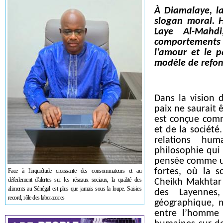
À Diamalaye, la
slogan moral. 
Laye Al-Mahdi
comportements 
l’amour et le 
modèle de refond
Dans la vision
paix ne saurait 
est conçue comm
et de la société
relations huma
philosophie qui 
pensée comme un
fortes, où la s
Face à l'inquiétude croissante des consommateurs et au
déferlement d'alertes sur les réseaux sociaux, la qualité des
Cheikh Makhtar 
aliments au Sénégal est plus que jamais sous la loupe. Saisies
des Layennes
record, rôle des laboratoires
géographique, m
entre l’homme 