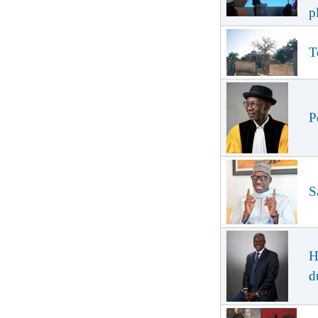
p
T
P
S
H
d