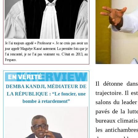
Je l’ai toujours appelé « Professeur ». Je ne crois pas avoir un
jour appelé Maguèye Kassé autrement. La première fois que je
l’ai rencontré, je ne l’ai pas vraiment vu. C’était en 2013, au
Fespaco.
Il détonne dan
DEMBA KANDJI, MÉDIATEUR DE
trajectoire. Il e
LA RÉPUBLIQUE : “Le foncier, une
bombe à retardement”
salons du leader 
pavés de la lut
bureaux climatis
les antichambres