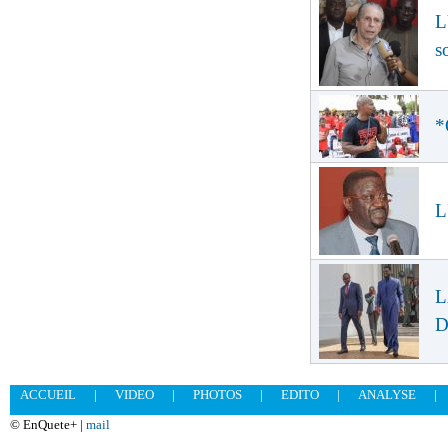
L
s
*
L
L
D
ACCUEIL
|
VIDEO
|
PHOTOS
|
EDITO
|
ANALYSE
|
© EnQuete+ |
mail