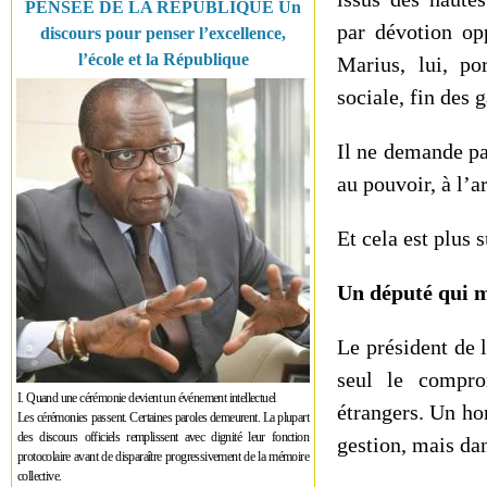
PENSÉE DE LA RÉPUBLIQUE Un
par dévotion op
discours pour penser l’excellence,
l’école et la République
Marius, lui, po
sociale, fin des 
Il ne demande pa
au pouvoir, à l’a
Et cela est plus 
Un député qui m
Le président de 
seul le comprom
I. Quand une cérémonie devient un événement intellectuel
étrangers. Un ho
Les cérémonies passent. Certaines paroles demeurent. La plupart
des discours officiels remplissent avec dignité leur fonction
gestion, mais dan
protocolaire avant de disparaître progressivement de la mémoire
collective.