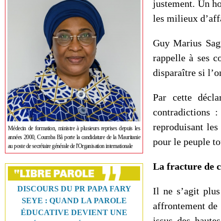
justement. Un h
les milieux d’aff
Guy Marius Sagn
rappelle à ses c
disparaître si l’
Par cette décl
contradictions 
reproduisant les
Médecin de formation, ministre à plusieurs reprises depuis les
années 2000, Coumba Bâ porte la candidature de la Mauritanie
pour le peuple to
au poste de secrétaire générale de l'Organisation internationale
La fracture de c
DISCOURS DU PR PAPA FARY
Il ne s’agit plu
SEYE : QUAND LA PAROLE
affrontement de 
ÉDUCATIVE DEVIENT UNE
issus des haute