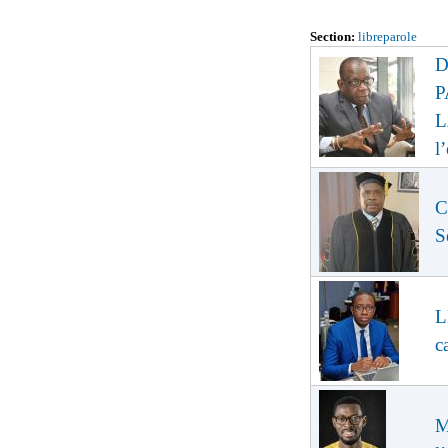
Section:
libreparole
D
P
L
l
C
S
L
c
M