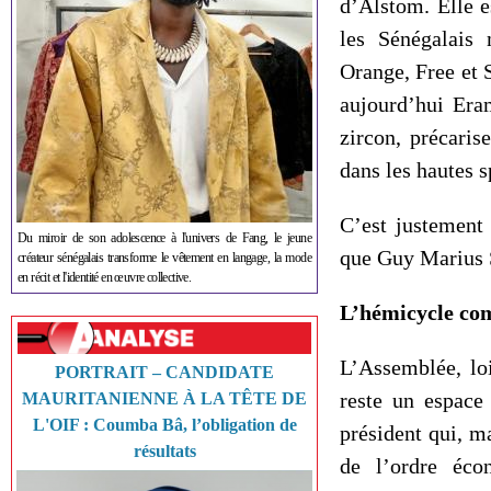
d’Alstom. Elle e
les Sénégalais 
Orange, Free et S
aujourd’hui Eram
zircon, précaris
dans les hautes s
C’est justement
Du miroir de son adolescence à l'univers de Fang, le jeune
que Guy Marius S
créateur sénégalais transforme le vêtement en langage, la mode
en récit et l'identité en œuvre collective.
L’hémicycle com
L’Assemblée, loi
PORTRAIT – CANDIDATE
reste un espace 
MAURITANIENNE À LA TÊTE DE
L'OIF : Coumba Bâ, l’obligation de
président qui, m
résultats
de l’ordre éc