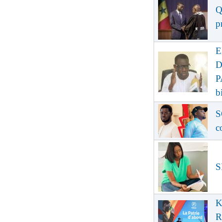
Q
p
E
D
P
b
S
c
S
K
R