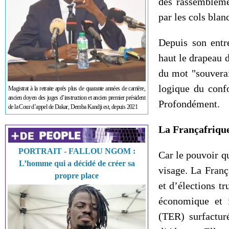
des rassembleme
par les cols blan
Depuis son entr
haut le drapeau d
du mot "souverain
logique du confo
Magistrat à la retraite après plus de quarante années de carrière,
ancien doyen des juges d’instruction et ancien premier président
Profondément.
de la Cour d’appel de Dakar, Demba Kandji est, depuis 2021
La Françafrique
PORTRAIT - FALLOU NGOM :
Car le pouvoir q
L’homme qui a décidé de créer sa
visage. La Franç
propre place
et d’élections t
économique et i
(TER) surfactur