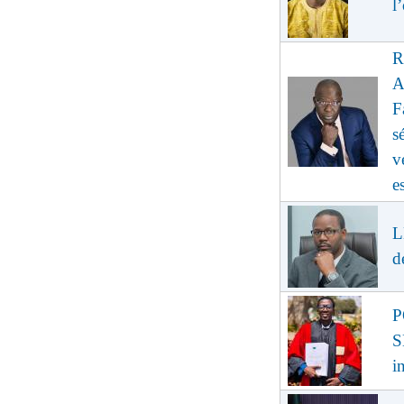
l
R
A
F
s
v
e
L
d
P
S
i