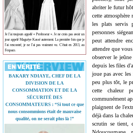
abriter le futur hô
cette atmosphère r
les plats servis
personnes siégean
Je l’ai toujours appelé « Professeur ». Je ne crois pas avoir un
jour appelé Maguèye Kassé autrement. La première fois que je
peut attendre en
l’ai rencontré, je ne l’ai pas vraiment vu. C’était en 2013, au
attendre que vous 
Fespaco.
observer le jeûne
depuis les files d
joue pas avec les
BAKARY NDIAYE, CHEF DE LA
peu plus tôt, le p
DIVISION DE LA
cette chaleur 
CONSOMMATION ET DE LA
SÉCURITÉ DES
communément appe
CONSOMMATEURS : “Si tout ce que
plaignent de l'ext
nous consommions était de mauvaise
déjà dans la chaleu
qualité, on ne serait plus là !”
scrutin se tient
Ndoucoumane, re