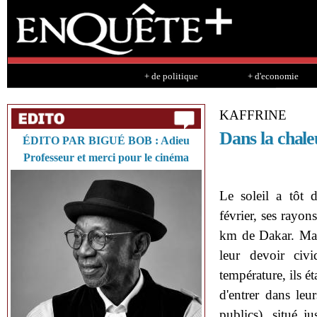
Sk
ma
co
+ de politique
+ d'economie
KAFFRINE
Dans la chale
ÉDITO PAR BIGUÉ BOB : Adieu
Professeur et merci pour le cinéma
Le soleil a tôt 
février, ses rayon
km de Dakar. Mais
leur devoir civ
température, ils é
d'entrer dans le
publics), situé j