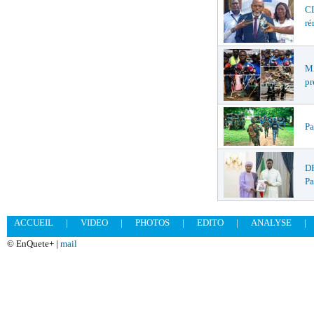
CL
ré
MA
pr
Pa
DR
Pa
ACCUEIL
|
VIDEO
|
PHOTOS
|
EDITO
|
ANALYSE
|
© EnQuete+ |
mail