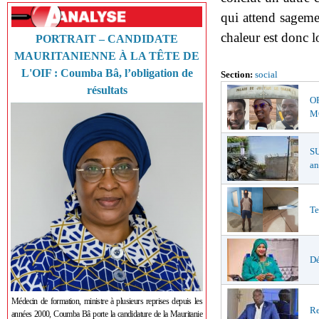
qui attend sageme
chaleur est donc l
PORTRAIT – CANDIDATE
MAURITANIENNE À LA TÊTE DE
L'OIF : Coumba Bâ, l’obligation de
Section:
social
résultats
O
MŒ
S
an
Te
Dé
Médecin de formation, ministre à plusieurs reprises depuis les
Re
années 2000, Coumba Bâ porte la candidature de la Mauritanie