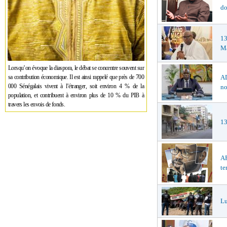
do
1
Ma
Lorsqu’on évoque la diaspora, le débat se concentre souvent sur
sa contribution économique. Il est ainsi rappelé que près de 700
AD
000 Sénégalais vivent à l’étranger, soit environ 4 % de la
no
population, et contribuent à environ plus de 10 % du PIB à
travers les envois de fonds.
13
AF
te
Lu