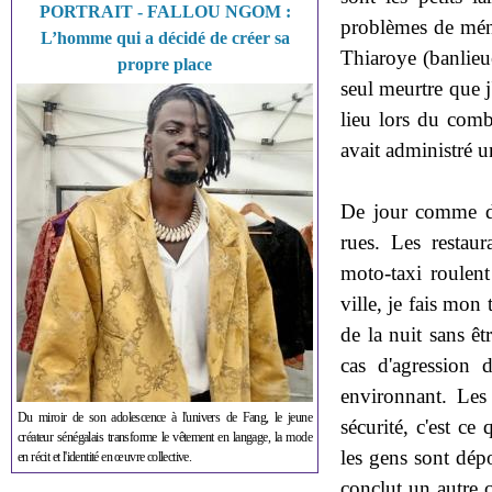
PORTRAIT - FALLOU NGOM :
problèmes de ménag
L’homme qui a décidé de créer sa
Thiaroye (banlieue
propre place
seul meurtre que j
lieu lors du comb
avait administré u
De jour comme de
rues. Les restau
moto-taxi roulent
ville, je fais mon 
de la nuit sans ê
cas d'agression 
environnant. Les
Du miroir de son adolescence à l'univers de Fang, le jeune
sécurité, c'est ce
créateur sénégalais transforme le vêtement en langage, la mode
les gens sont dép
en récit et l'identité en œuvre collective.
conclut un autre 