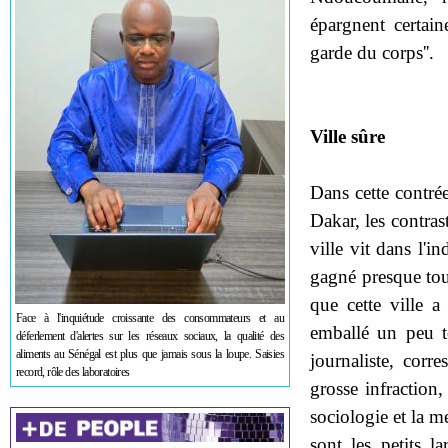
épargnent certain
garde du corps''.
Ville sûre
Dans cette contré
Dakar, les contras
ville vit dans l'i
gagné presque tout
que cette ville a
Face à l'inquiétude croissante des consommateurs et au
emballé un peu t
déferlement d'alertes sur les réseaux sociaux, la qualité des
aliments au Sénégal est plus que jamais sous la loupe. Saisies
journaliste, corr
record, rôle des laboratoires
grosse infraction,
sociologie et la m
sont les petits l