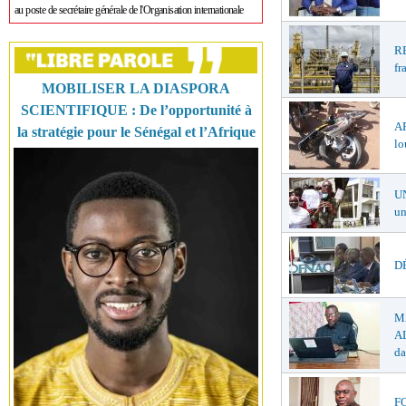
au poste de secrétaire générale de l'Organisation internationale
R
fr
MOBILISER LA DIASPORA
SCIENTIFIQUE : De l’opportunité à
A
la stratégie pour le Sénégal et l’Afrique
lo
U
un
DÉ
M
AL
da
F