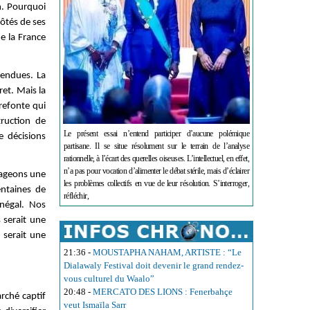
n. Pourquoi
ôtés de ses
e la France
tendues. La
et. Mais la
refonte qui
truction de
Le présent essai n’entend participer d’aucune polémique
e décisions
partisane. Il se situe résolument sur le terrain de l’analyse
rationnelle, à l’écart des querelles oiseuses. L’intellectuel, en effet,
n’a pas pour vocation d’alimenter le débat stérile, mais d’éclairer
rtageons une
les problèmes collectifs en vue de leur résolution. S’interroger,
entaines de
réfléchir,
énégal. Nos
 serait une
n serait une
21:36
-
MOUSTAPHA NAHAM, ARTISTE : “Le
Dialawaly Festival doit devenir le grand rendez-
vous culturel du Waalo”
20:48
-
MERCATO DES LIONS : Fenerbahçe
rché captif
veut Ismaïla Sarr