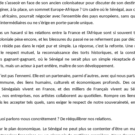
de s’asseoir en face de son ancien colonisateur pour discuter de son desti
giner, à la place, un sommet Europe-Afrique ? Un cadre où le Sénégal, aux c
s africains, pourrait négocier avec l’ensemble des pays européens, sans qu
 intermédiaires ou ne s’érige en porte-parole unique.
as un hasard si les relations entre la France et l’Afrique sont si souvent 
loniale pèse encore, et les blessures du passé ne se referment pas par décr
 réside pas dans le rejet pur et simple. La réponse, c’est la refonte. Une 
le respect mutuel, la reconnaissance des torts historiques, et la cons
ts gagnant-gagnant, où le Sénégal ne serait plus un simple réceptacle d
ris, mais un acteur à part entière, maître de son développement.
’est pas l’ennemi. Elle est un partenaire, parmi d’autres, avec qui nous pa
ommune, des liens humains, culturels et économiques profonds. Des c
e Sénégalais vivent en France, et des milliers de Français vivent au S
s, nos entreprises, nos artistes collaborent au quotidien. Rompre ces liens
s les accepter tels quels, sans exiger le respect de notre souveraineté, e
uoi parlons-nous concrètement ? De rééquilibrer nos relations.
ur le plan économique. Le Sénégal ne peut plus se contenter d’être un ma