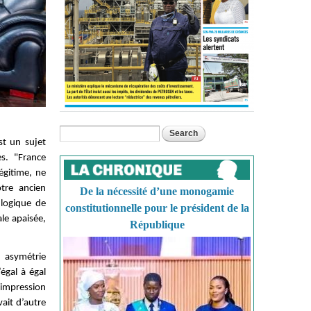
Search
Search form
st un sujet
s. "France
égitime, ne
tre ancien
De la nécessité d’une monogamie
 logique de
constitutionnelle pour le président de la
ale apaisée,
République
 asymétrie
égal à égal
’impression
ait d’autre