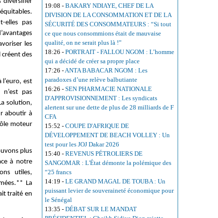
diversifier
19:08
-
BAKARY NDIAYE, CHEF DE LA
 équitables.
DIVISION DE LA CONSOMMATION ET DE LA
t-elles pas
SÉCURITÉ DES CONSOMMATEURS : “Si tout
d’avantages
ce que nous consommions était de mauvaise
qualité, on ne serait plus là !”
voriser les
18:26
-
PORTRAIT - FALLOU NGOM : L’homme
l créent des
qui a décidé de créer sa propre place
17:26
-
ANTA BABACAR NGOM : Les
paradoxes d’une relève balbutiante
 l’euro, est
16:26
-
SEN PHARMACIE NATIONALE
 n’est pas
D'APPROVISIONNEMENT : Les syndicats
a solution,
alertent sur une dette de plus de 28 milliards de F
r aboutir à
CFA
rôle moteur
15:52
-
COUPE D'AFRIQUE DE
DÉVELOPPEMENT DE BEACH VOLLEY : Un
test pour les JOJ Dakar 2026
pouvons plus
15:40
-
REVENUS PÉTROLIERS DE
ce à notre
SANGOMAR : L'État démonte la polémique des
“25 francs
ns utiles,
14:19
-
LE GRAND MAGAL DE TOUBA : Un
mées.** La
puissant levier de souveraineté économique pour
it traité en
le Sénégal
13:35
-
DÉBAT SUR LE MANDAT