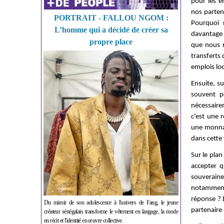
pour les e
nos partena
PORTRAIT - FALLOU NGOM :
Pourquoi n
L’homme qui a décidé de créer sa
davantage 
propre place
que nous n
transferts 
emplois lo
Ensuite, su
souvent p
nécessaire
c’est une 
une monnai
dans cette 
Sur le plan
accepter 
souverain
notamment
réponse ? D
Du miroir de son adolescence à l'univers de Fang, le jeune
partenaire
créateur sénégalais transforme le vêtement en langage, la mode
en récit et l'identité en œuvre collective.