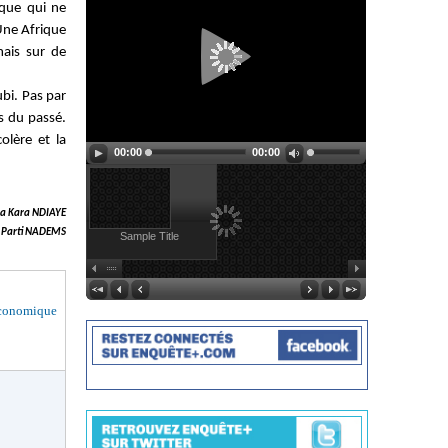
ique qui ne
Une Afrique
mais sur de
bi. Pas par
es du passé.
olère et la
00:00
00:00
a Kara NDIAYE
u Parti NADEMS
Sample Title
économique