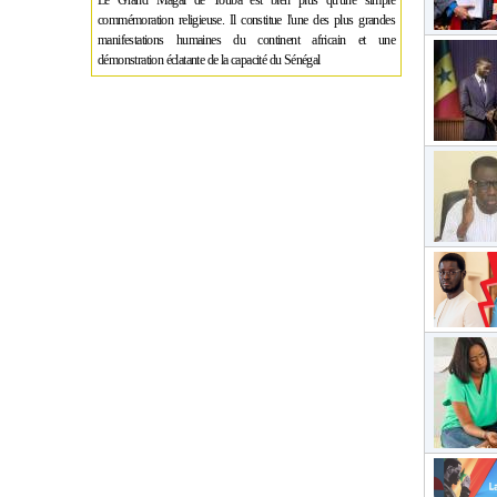
Le Grand Magal de Touba est bien plus qu'une simple
commémoration religieuse. Il constitue l'une des plus grandes
manifestations humaines du continent africain et une
démonstration éclatante de la capacité du Sénégal