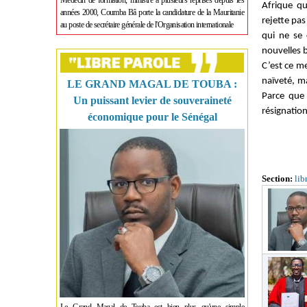
Médecin de formation, ministre à plusieurs reprises depuis les
Afrique qu
années 2000, Coumba Bâ porte la candidature de la Mauritanie
rejette pa
au poste de secrétaire générale de l'Organisation internationale
qui ne se 
nouvelles 
C’est ce m
naïveté, ma
LE GRAND MAGAL DE TOUBA :
Parce que 
Un puissant levier de souveraineté
résignation
économique pour le Sénégal
Section:
lib