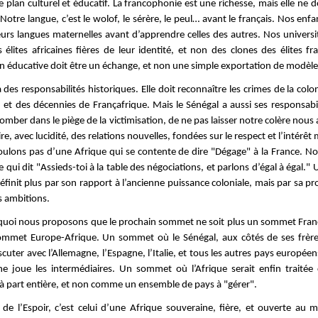
le plan culturel et éducatif. La francophonie est une richesse, mais elle ne d
Notre langue, c’est le wolof, le sérère, le peul… avant le français. Nos enf
leurs langues maternelles avant d’apprendre celles des autres. Nos universi
élites africaines fières de leur identité, et non des clones des élites fr
n éducative doit être un échange, et non une simple exportation de modèle
 des responsabilités historiques. Elle doit reconnaître les crimes de la colo
, et des décennies de Françafrique. Mais le Sénégal a aussi ses responsabil
omber dans le piège de la victimisation, de ne pas laisser notre colère nous 
re, avec lucidité, des relations nouvelles, fondées sur le respect et l’intérêt
ulons pas d’une Afrique qui se contente de dire "Dégage" à la France. N
 qui dit "Assieds-toi à la table des négociations, et parlons d’égal à égal."
éfinit plus par son rapport à l’ancienne puissance coloniale, mais par sa pr
s ambitions.
quoi nous proposons que le prochain sommet ne soit plus un sommet Fran
mmet Europe-Afrique. Un sommet où le Sénégal, aux côtés de ses frères
scuter avec l’Allemagne, l’Espagne, l’Italie, et tous les autres pays europée
ne joue les intermédiaires. Un sommet où l’Afrique serait enfin trait
 à part entière, et non comme un ensemble de pays à "gérer".
de l’Espoir, c’est celui d’une Afrique souveraine, fière, et ouverte au