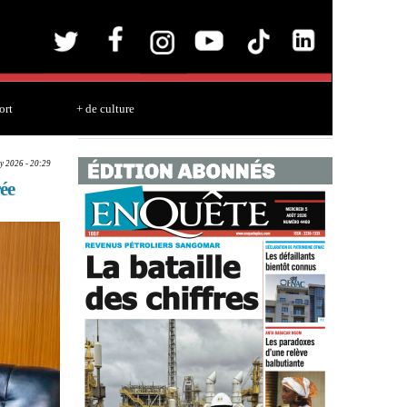
ort
+ de culture
y 2026 - 20:29
ée