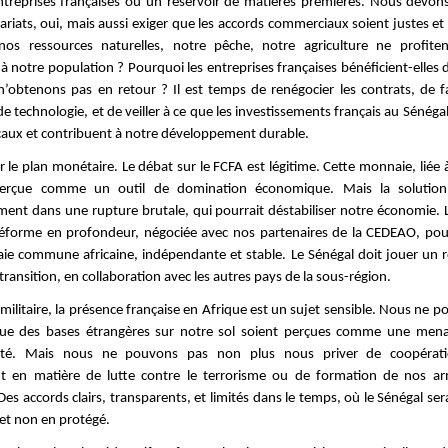
ntreprises françaises ou un réservoir de matières premières. Nous devons 
riats, oui, mais aussi exiger que les accords commerciaux soient justes et
os ressources naturelles, notre pêche, notre agriculture ne profiten
à notre population ? Pourquoi les entreprises françaises bénéficient-elles 
’obtenons pas en retour ? Il est temps de renégocier les contrats, de fa
de technologie, et de veiller à ce que les investissements français au Sénéga
caux et contribuent à notre développement durable.
r le plan monétaire. Le débat sur le FCFA est légitime. Cette monnaie, liée à
erçue comme un outil de domination économique. Mais la solution
ment dans une rupture brutale, qui pourrait déstabiliser notre économie. L
réforme en profondeur, négociée avec nos partenaires de la CEDEAO, pou
e commune africaine, indépendante et stable. Le Sénégal doit jouer un 
transition, en collaboration avec les autres pays de la sous-région.
 militaire, la présence française en Afrique est un sujet sensible. Nous ne 
que des bases étrangères sur notre sol soient perçues comme une mena
eté. Mais nous ne pouvons pas non plus nous priver de coopératio
 en matière de lutte contre le terrorisme ou de formation de nos ar
es accords clairs, transparents, et limités dans le temps, où le Sénégal sera
 et non en protégé.