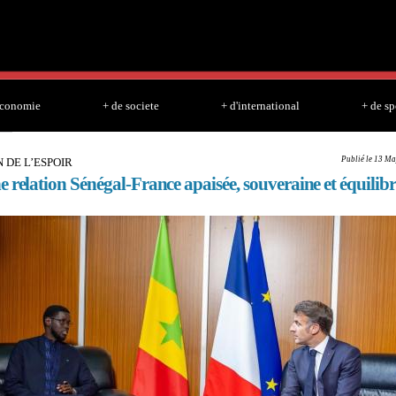
Skip to
main
content
economie
+ de societe
+ d'international
+ de sp
Publié le 13 Ma
 DE L’ESPOIR
 relation Sénégal-France apaisée, souveraine et équilibr