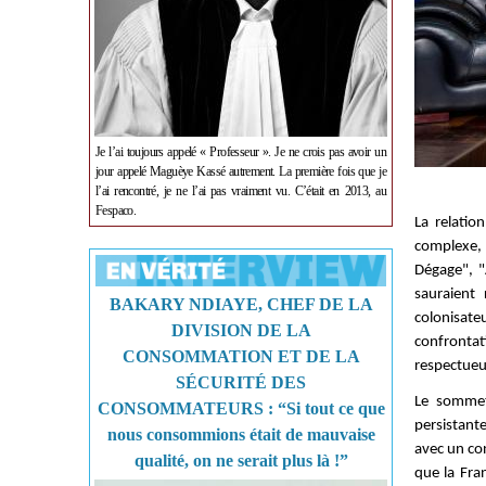
Je l’ai toujours appelé « Professeur ». Je ne crois pas avoir un
jour appelé Maguèye Kassé autrement. La première fois que je
l’ai rencontré, je ne l’ai pas vraiment vu. C’était en 2013, au
Fespaco.
La relatio
complexe,
Dégage", "
sauraient
BAKARY NDIAYE, CHEF DE LA
colonisate
DIVISION DE LA
confrontati
CONSOMMATION ET DE LA
respectueus
SÉCURITÉ DES
Le sommet
CONSOMMATEURS : “Si tout ce que
persistant
nous consommions était de mauvaise
avec un co
qualité, on ne serait plus là !”
que la Fra