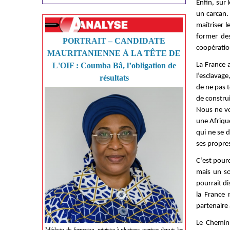
Enfin, sur 
un carcan. 
maîtriser 
former des 
PORTRAIT – CANDIDATE
coopératio
MAURITANIENNE À LA TÊTE DE
L'OIF : Coumba Bâ, l’obligation de
La France a
l’esclavage
résultats
de ne pas t
de construi
Nous ne vo
une Afrique
qui ne se d
ses propre
C’est pour
mais un so
pourrait di
la France 
partenaire
Le Chemin 