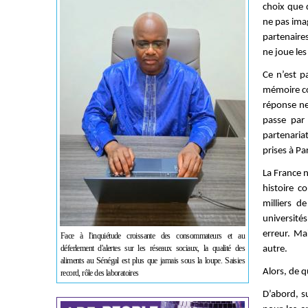
choix que 
ne pas ima
partenaire
ne joue les
Ce n’est p
mémoire co
réponse ne
passe par 
partenaria
prises à Pa
La France n
histoire c
milliers d
université
erreur. Mai
Face à l'inquiétude croissante des consommateurs et au
déferlement d'alertes sur les réseaux sociaux, la qualité des
autre.
aliments au Sénégal est plus que jamais sous la loupe. Saisies
Alors, de q
record, rôle des laboratoires
D’abord, s