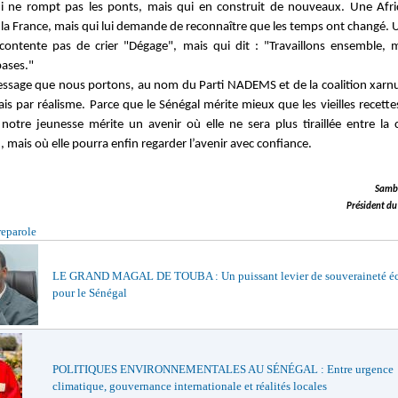
i ne rompt pas les ponts, mais qui en construit de nouveaux. Une Afr
s la France, mais qui lui demande de reconnaître que les temps ont changé. 
contente pas de crier "Dégage", mais qui dit : "Travaillons ensemble, 
bases."
essage que nous portons, au nom du Parti NADEMS et de la coalition xarnu
is par réalisme. Parce que le Sénégal mérite mieux que les vieilles recett
notre jeunesse mérite un avenir où elle ne sera plus tiraillée entre la c
, mais où elle pourra enfin regarder l’avenir avec confiance.
Samb
Président d
reparole
LE GRAND MAGAL DE TOUBA : Un puissant levier de souveraineté 
pour le Sénégal
POLITIQUES ENVIRONNEMENTALES AU SÉNÉGAL : Entre urgence
climatique, gouvernance internationale et réalités locales