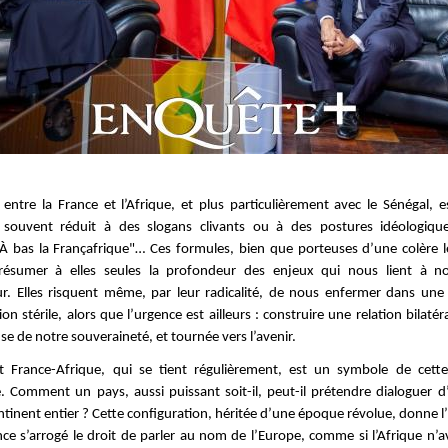
n entre la France et l’Afrique, et plus particulièrement avec le Sénégal, e
 souvent réduit à des slogans clivants ou à des postures idéologique
À bas la Françafrique"… Ces formules, bien que porteuses d’une colère l
 résumer à elles seules la profondeur des enjeux qui nous lient à no
ur. Elles risquent même, par leur radicalité, de nous enfermer dans une
on stérile, alors que l’urgence est ailleurs : construire une relation bilatér
e de notre souveraineté, et tournée vers l’avenir.
 France-Afrique, qui se tient régulièrement, est un symbole de cette
e. Comment un pays, aussi puissant soit-il, peut-il prétendre dialoguer d’
ntinent entier ? Cette configuration, héritée d’une époque révolue, donne l
nce s’arrogé le droit de parler au nom de l’Europe, comme si l’Afrique n’av