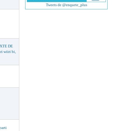
Tweets de @enquete_plus
EXTE DE
wiiri bi,
arti