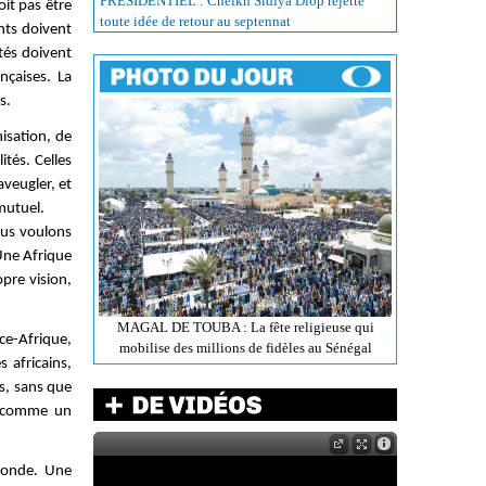
PRÉSIDENTIEL : Cheikh Sidiya Diop rejette
oit pas être
toute idée de retour au septennat
ants doivent
tés doivent
ançaises. La
s.
nisation, de
ités. Celles
aveugler, et
 mutuel.
ous voulons
 Une Afrique
opre vision,
MAGAL DE TOUBA : La fête religieuse qui
ce-Afrique,
mobilise des millions de fidèles au Sénégal
 africains,
ns, sans que
ée comme un
 monde. Une