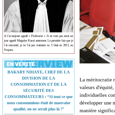
Je l’ai toujours appelé « Professeur ». Je ne crois pas avoir un
jour appelé Maguèye Kassé autrement. La première fois que je
l’ai rencontré, je ne l’ai pas vraiment vu. C’était en 2013, au
Fespaco.
BAKARY NDIAYE, CHEF DE LA
DIVISION DE LA
La méritocratie r
CONSOMMATION ET DE LA
valeurs d'équité,
SÉCURITÉ DES
individuelles c
CONSOMMATEURS : “Si tout ce que
développer une m
nous consommions était de mauvaise
qualité, on ne serait plus là !”
manière signific