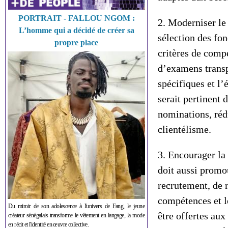
PORTRAIT - FALLOU NGOM :
2. Moderniser le
L’homme qui a décidé de créer sa
sélection des fo
propre place
critères de compé
d’examens transp
spécifiques et l’
serait pertinent 
nominations, rédu
clientélisme.
3. Encourager la 
doit aussi promou
recrutement, de 
compétences et l
Du miroir de son adolescence à l'univers de Fang, le jeune
être offertes aux
créateur sénégalais transforme le vêtement en langage, la mode
en récit et l'identité en œuvre collective.