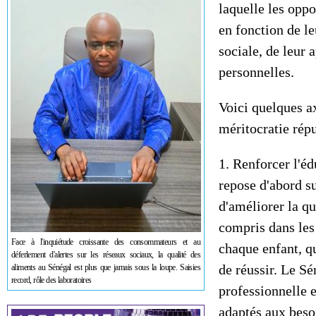
laquelle les oppo
en fonction de le
sociale, de leur
personnelles.
Voici quelques a
méritocratie rép
1. Renforcer l'éd
repose d'abord su
d'améliorer la qu
compris dans les 
Face à l'inquiétude croissante des consommateurs et au
chaque enfant, q
déferlement d'alertes sur les réseaux sociaux, la qualité des
de réussir. Le Sé
aliments au Sénégal est plus que jamais sous la loupe. Saisies
record, rôle des laboratoires
professionnelle e
adaptés aux beso