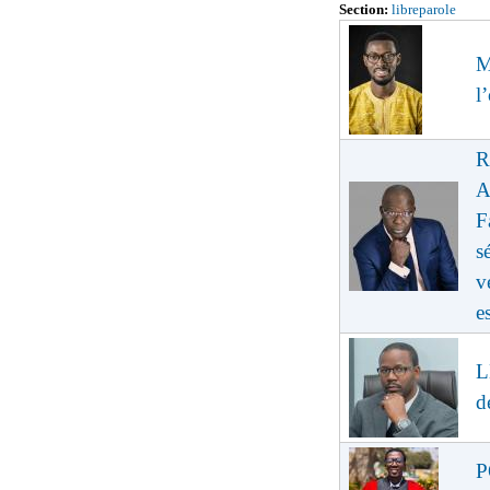
Section:
libreparole
M
l
R
A
F
s
v
e
L
d
P