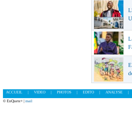
L
U
L
F
E
d
ACCUEIL
|
VIDEO
|
PHOTOS
|
EDITO
|
ANALYSE
|
© EnQuete+ |
mail