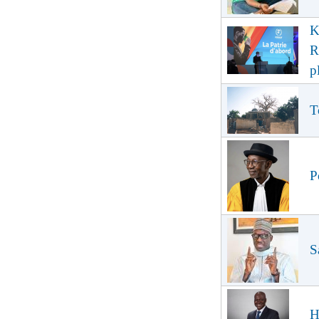
K
R
p
T
P
S
H