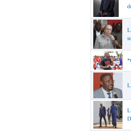
d
L
s
*
L
L
D