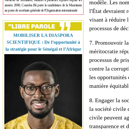
Médecin de formation, ministre à plusieurs reprises depuis les
modèle. Les nomi
années 2000, Coumba Bâ porte la candidature de la Mauritanie
l'État devraient 
au poste de secrétaire générale de l'Organisation internationale
visant à réduire 
processus de déc
MOBILISER LA DIASPORA
7. Promouvoir la 
SCIENTIFIQUE : De l’opportunité à
la stratégie pour le Sénégal et l’Afrique
méritocratie rép
processus de pris
contre la corrupt
les opportunités 
manière équitabl
8. Engager la soc
la société civile 
civile peuvent ag
transparence et d