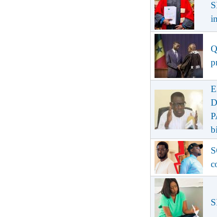
S
i
Q
p
E
D
P
b
S
c
S