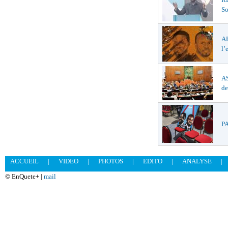
So
A
l’
AS
de
PA
ACCUEIL
|
VIDEO
|
PHOTOS
|
EDITO
|
ANALYSE
|
© EnQuete+ |
mail