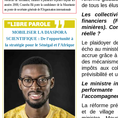
Médecin de formation, ministre à plusieurs reprises depuis les
de tous les élu
années 2000, Coumba Bâ porte la candidature de la Mauritanie
au poste de secrétaire générale de l'Organisation internationale
Les collectiv
financiers (
minières). Co
MOBILISER LA DIASPORA
réelle ?
SCIENTIFIQUE : De l’opportunité à
Le plaidoyer d
la stratégie pour le Sénégal et l’Afrique
écho au minist
accrue grâce à 
des mécanismes 
impôts aux col
prévisibilité et
Le ministre i
performante
l’accompagner
La réforme prév
et de village 