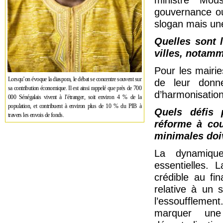
ministre Mo
gouvernance ou
slogan mais une
Quelles sont 
villes, notamm
Pour les mairie
Lorsqu’on évoque la diaspora, le débat se concentre souvent sur
de leur donne
sa contribution économique. Il est ainsi rappelé que près de 700
d’harmonisatio
000 Sénégalais vivent à l’étranger, soit environ 4 % de la
population, et contribuent à environ plus de 10 % du PIB à
Quels défis 
travers les envois de fonds.
réforme à cou
minimales doiv
La dynamique
essentielles. 
crédible au fi
relative à un 
l’essoufflement
marquer une 