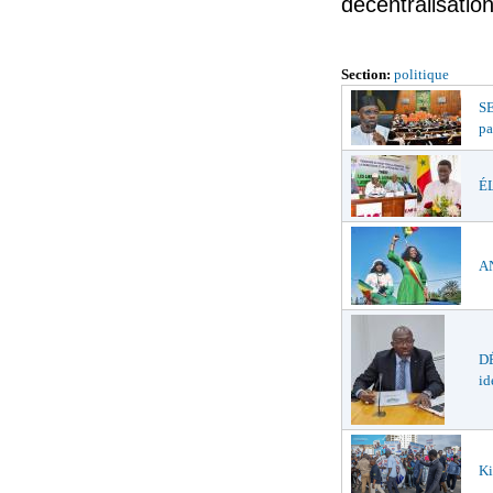
décentralisatio
Section:
politique
S
pa
ÉL
AN
DÉ
id
Ki