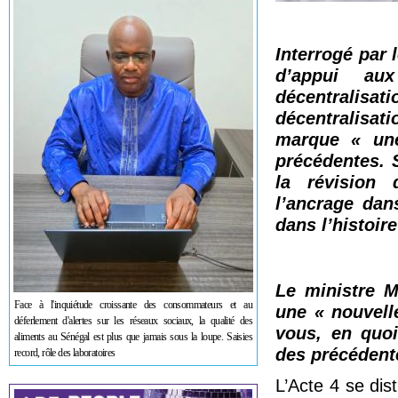
Interrogé par 
d’appui au
décentralisat
décentralisati
marque « une
précédentes. S
la révision 
l’ancrage dan
dans l’histoir
Le ministre 
Face à l'inquiétude croissante des consommateurs et au
une « nouvelle
déferlement d'alertes sur les réseaux sociaux, la qualité des
vous, en quoi
aliments au Sénégal est plus que jamais sous la loupe. Saisies
des précédente
record, rôle des laboratoires
L’Acte 4 se dis