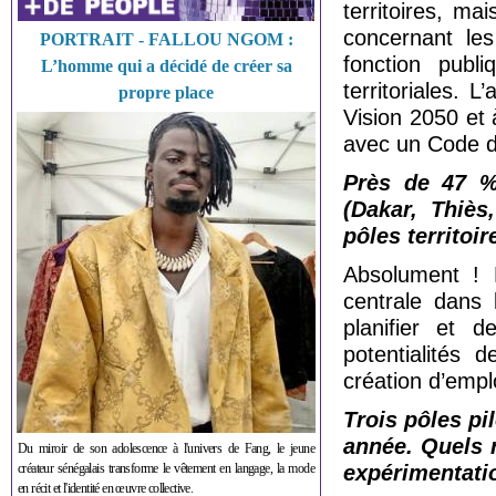
territoires, ma
concernant les 
PORTRAIT - FALLOU NGOM :
fonction publ
L’homme qui a décidé de créer sa
territoriales. 
propre place
Vision 2050 et
avec un Code des
Près de 47 % 
(Dakar, Thiès
pôles territoir
Absolument ! 
centrale dans 
planifier et 
potentialités 
création d’emplo
Trois pôles pi
année. Quels 
Du miroir de son adolescence à l'univers de Fang, le jeune
créateur sénégalais transforme le vêtement en langage, la mode
expérimentati
en récit et l'identité en œuvre collective.