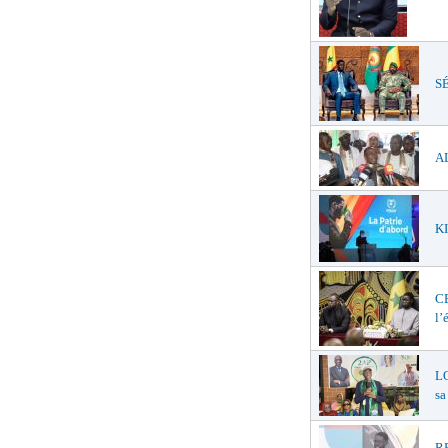
SÉ
AL
KI
C
l’
LO
sa
R