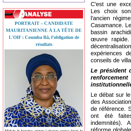
C’est une exce
Les choix son
l’ancien régim
PORTRAIT – CANDIDATE
Casamance. Le P
MAURITANIENNE À LA TÊTE DE
bassin arachi
L'OIF : Coumba Bâ, l’obligation de
œuvre rapide.
résultats
décentralisat
expériences de
conseils de vill
Le président 
renforcement 
institutionnell
Le débat sur le
des Associatio
de référence. 
ont été faite
indemnités). A
réforme globale 