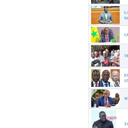
LA
fi
LI
T
E
UN
SO
TA