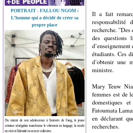
PORTRAIT - FALLOU NGOM :
Il a fait remar
L’homme qui a décidé de créer sa
responsabilité
propre place
recherche. ''Des 
des questions 
d’enseignement e
étudiants. Ces d
d’obtenir une m
ministre.
Mary Teuw Nian
femmes est de l
domestiques et
Fatoumata Lamara
en déclarant qu
Du miroir de son adolescence à l'univers de Fang, le jeune
recherches.
créateur sénégalais transforme le vêtement en langage, la mode
en récit et l'identité en œuvre collective.