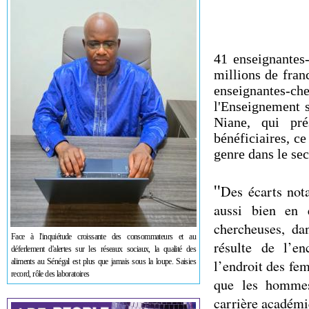
41 enseignantes
millions de fran
enseignantes-ch
l'Enseignement 
Niane, qui pr
bénéficiaires, ce
genre dans le se
''
Des écarts not
aussi bien en e
chercheuses, d
Face à l'inquiétude croissante des consommateurs et au
résulte de l’en
déferlement d'alertes sur les réseaux sociaux, la qualité des
aliments au Sénégal est plus que jamais sous la loupe. Saisies
l’endroit des fe
record, rôle des laboratoires
que les hommes
carrière académi