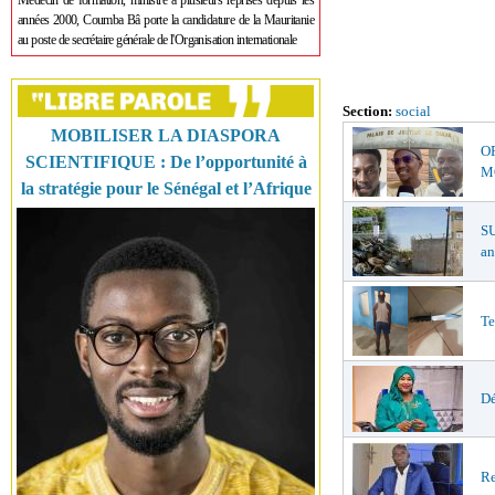
Médecin de formation, ministre à plusieurs reprises depuis les
années 2000, Coumba Bâ porte la candidature de la Mauritanie
au poste de secrétaire générale de l'Organisation internationale
Section:
social
MOBILISER LA DIASPORA
O
SCIENTIFIQUE : De l’opportunité à
MŒ
la stratégie pour le Sénégal et l’Afrique
S
an
Te
Dé
Re