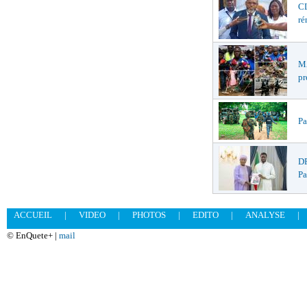
CL
ré
MA
pr
Pa
DR
Pa
ACCUEIL
|
VIDEO
|
PHOTOS
|
EDITO
|
ANALYSE
|
© EnQuete+ |
mail