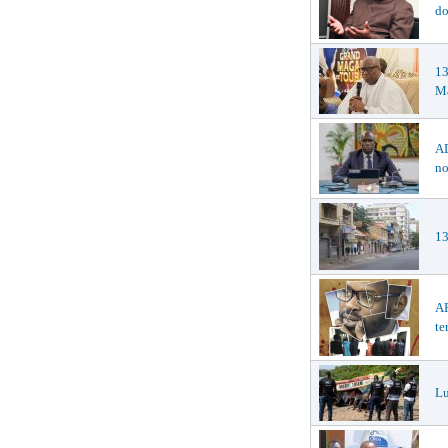
do
1
Ma
AD
no
13
AF
te
Lu