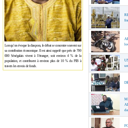
R
fr
A
lo
Lorsqu’on évoque la diaspora, le débat se concentre souvent sur
sa contribution économique. Il est ainsi rappelé que près de 700
000 Sénégalais vivent à l’étranger, soit environ 4 % de la
U
population, et contribuent à environ plus de 10 % du PIB à
un
travers les envois de fonds.
DÉ
M
AL
da
F