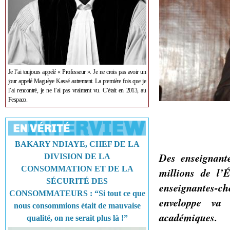
Je l’ai toujours appelé « Professeur ». Je ne crois pas avoir un
jour appelé Maguèye Kassé autrement. La première fois que je
l’ai rencontré, je ne l’ai pas vraiment vu. C’était en 2013, au
Fespaco.
BAKARY NDIAYE, CHEF DE LA
Des enseignant
DIVISION DE LA
CONSOMMATION ET DE LA
millions de l’
SÉCURITÉ DES
enseignantes-c
CONSOMMATEURS : “Si tout ce que
enveloppe va 
nous consommions était de mauvaise
académiques.
qualité, on ne serait plus là !”