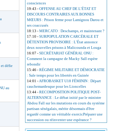
consciences
19:43
-
OFFENSE AU CHEF DE L’ÉTAT ET
DISCOURS CONTRAIRES AUX BONNES
a
MŒURS : Prison ferme pour Lamignou Darou et
ses coaccusés
18:13
-
MERCATO : Deschamps, et maintenant ?
17:10
-
SURPOPULATION CARCÉRALE ET
DÉTENTION PROVISOIRE : L’État annonce
s
deux nouvelles prisons à Malicounda et Louga
16:07
-
SECRÉTARIAT GÉNÉRAL ONU :
Comment la campagne de Macky Sall espère
rebondir
t défie
15:46
-
RÉGIME MILITAIRE ET DÉMOCRATIE
: Sale temps pour les libertés en Guinée
14:01
-
AFROBASKET U18 FÉMININ : Départ
cauchemardesque pour les Lioncelles
NU au
13:44
-
RECOMPOSITION POLITIQUE POST-
ALTERNANCE : Le débat initié par le ministre
Abdou Fall sur les mutations en cours du système
partisan sénégalais, mérite désormais d'être
regardé comme un véritable exercicPréparer une
succession ou réinventer une espérance ?