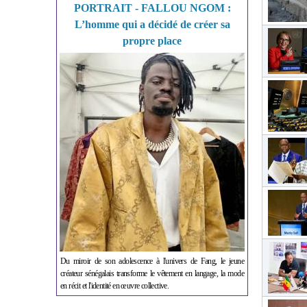
PORTRAIT - FALLOU NGOM :
L’homme qui a décidé de créer sa
propre place
Du miroir de son adolescence à l'univers de Fang, le jeune
créateur sénégalais transforme le vêtement en langage, la mode
en récit et l'identité en œuvre collective.