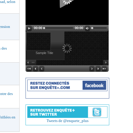
had, selon
ension
00:00
00:00
n des
Sample Title
ntre des
ifiées en
Tweets de @enquete_plus