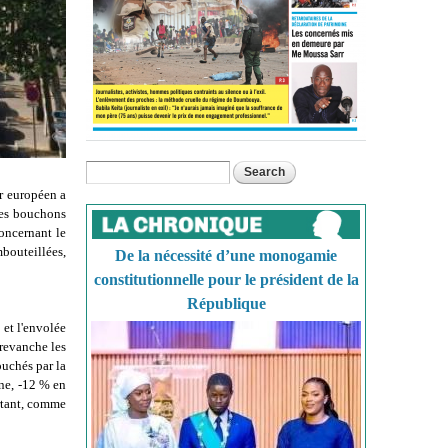
Search
Search form
er européen a
Les bouchons
concernant le
mbouteillées,
De la nécessité d’une monogamie
constitutionnelle pour le président de la
République
 et l'envolée
 revanche les
ouchés par la
gne, -12 % en
rtant, comme