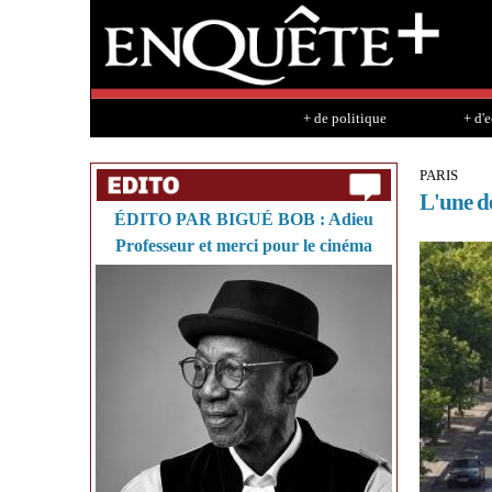
+ de politique
+ d'
PARIS
L'une de
ÉDITO PAR BIGUÉ BOB : Adieu
Professeur et merci pour le cinéma