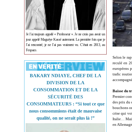
Je l’ai toujours appelé « Professeur ». Je ne crois pas avoir un
jour appelé Maguèye Kassé autrement. La première fois que je
l’ai rencontré, je ne l’ai pas vraiment vu. C’était en 2013, au
Fespaco.
Selon le rap
reculé en 2
européens pa
trafic routi
BAKARY NDIAYE, CHEF DE LA
accompagné d
DIVISION DE LA
CONSOMMATION ET DE LA
Baisse du tr
Premier cons
SÉCURITÉ DES
des prix du 
CONSOMMATEURS : “Si tout ce que
bouchons ont
nous consommions était de mauvaise
crise qui vo
qualité, on ne serait plus là !”
Italie… Mai
en Allemagn