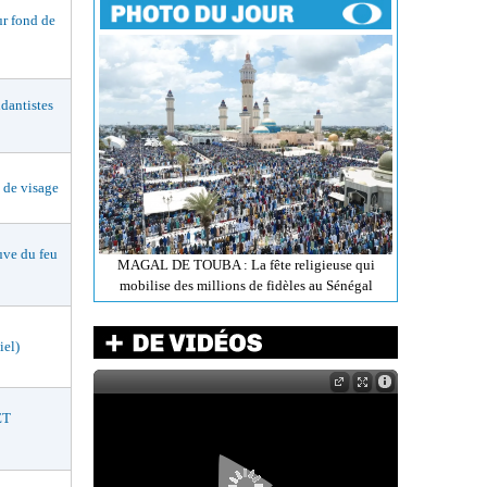
r fond de
dantistes
de visage
ve du feu
MAGAL DE TOUBA : La fête religieuse qui
mobilise des millions de fidèles au Sénégal
iel)
ET