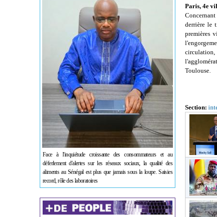
Paris, 4e v
Concernant l
derrière le
premières v
l'engorgem
circulation
l'aggloméra
Toulouse.
Section:
int
Face à l'inquiétude croissante des consommateurs et au
déferlement d'alertes sur les réseaux sociaux, la qualité des
aliments au Sénégal est plus que jamais sous la loupe. Saisies
record, rôle des laboratoires