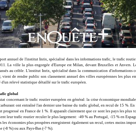
port annuel de l'institut Inrix, spécialisé dans les informations trafic, le trafic routi
011. La ville la plus engorgée d'Europe est Milan, devant Bruxelles et Anvers. 
ssés au crible. L'institut Inrix, spécialisé dans la communication d'informations 
er, vient de rendre public son classement annuel des villes européennes les plus e
'un relevé statistique détaillé sur le trafic européen.
afic global
tat concernant le trafic routier européen en général: la crise économique mondiale
carburant ont entraîné l'an dernier une baisse du trafic global, en recul de 15 %. En
 progressé en France de 1 %. Il apparaît clairement que ce sont les pays les plus t
ient leur trafic routier reculer le plus largement: -49 % au Portugal, -15 % en Espa
s les économies plus prospères enregistrent également un recul, certes moins impo
e (-8 %) ou aux Pays-Bas (-7 %).