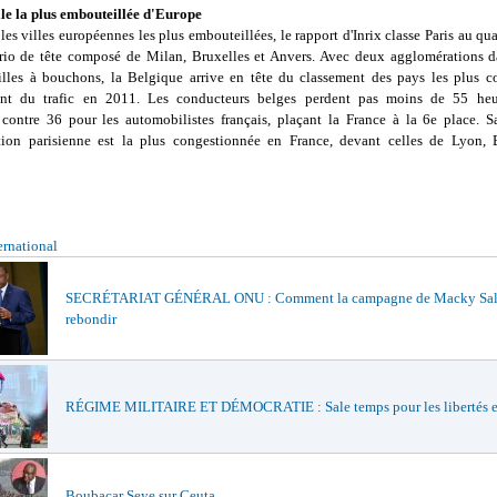
ille la plus embouteillée d'Europe
es villes européennes les plus embouteillées, le rapport d'Inrix classe Paris au qu
 trio de tête composé de Milan, Bruxelles et Anvers. Avec deux agglomérations da
illes à bouchons, la Belgique arrive en tête du classement des pays les plus c
ent du trafic en 2011. Les conducteurs belges perdent pas moins de 55 heu
, contre 36 pour les automobilistes français, plaçant la France à la 6e place. Sa
tion parisienne est la plus congestionnée en France, devant celles de Lyon,
ernational
SECRÉTARIAT GÉNÉRAL ONU : Comment la campagne de Macky Sall
rebondir
RÉGIME MILITAIRE ET DÉMOCRATIE : Sale temps pour les libertés 
Boubacar Seye sur Ceuta