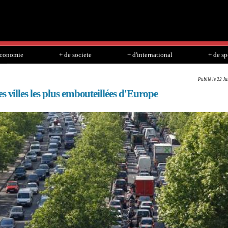
Skip to
main
content
economie
+ de societe
+ d'international
+ de sp
Publié le 22 J
s villes les plus embouteillées d'Europe