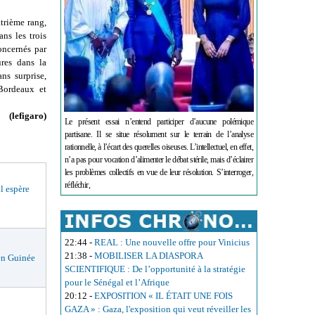
atrième rang,
ns les trois
oncernés par
res dans la
ns surprise,
 Bordeaux et
(lefigaro)
Le présent essai n’entend participer d’aucune polémique
partisane. Il se situe résolument sur le terrain de l’analyse
rationnelle, à l’écart des querelles oiseuses. L’intellectuel, en effet,
n’a pas pour vocation d’alimenter le débat stérile, mais d’éclairer
les problèmes collectifs en vue de leur résolution. S’interroger,
réfléchir,
 espère
22:44
-
REAL : Une nouvelle offre pour Vinicius
21:38
-
MOBILISER LA DIASPORA
en Guinée
SCIENTIFIQUE : De l’opportunité à la stratégie
pour le Sénégal et l’Afrique
20:12
-
EXPOSITION « IL ÉTAIT UNE FOIS
GAZA » : Gaza, l'exposition qui veut réveiller les