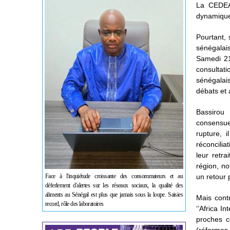
La CEDEAO
dynamique 
Pourtant, 
sénégalai
Samedi 21 
consultat
sénégalais
débats et 
Bassirou
consensue
rupture, 
réconcilia
leur retr
région, no
Face à l'inquiétude croissante des consommateurs et au
un retour 
déferlement d'alertes sur les réseaux sociaux, la qualité des
aliments au Sénégal est plus que jamais sous la loupe. Saisies
Mais contr
record, rôle des laboratoires
‘’Africa I
proches c