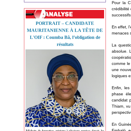
Pour la C
crédibilité
successif
PORTRAIT – CANDIDATE
En effet, 
MAURITANIENNE À LA TÊTE DE
menaces sé
L'OIF : Coumba Bâ, l’obligation de
résultats
La questi
absolue. L
coopérati
comme le 
une nouvel
logiques e
Enfin, les
phase éle
candidat 
Thiam, vu 
perspectiv
En Guinée
Embaló, e