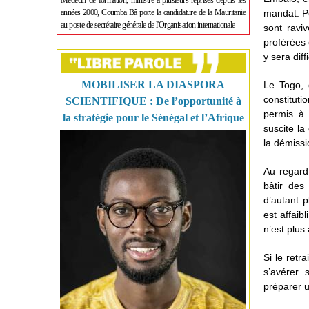
Médecin de formation, ministre à plusieurs reprises depuis les
années 2000, Coumba Bâ porte la candidature de la Mauritanie
mandat. Po
au poste de secrétaire générale de l'Organisation internationale
sont ravi
proférées 
y sera diff
MOBILISER LA DIASPORA
Le Togo, 
constituti
SCIENTIFIQUE : De l’opportunité à
permis à 
la stratégie pour le Sénégal et l’Afrique
suscite la
la démissi
Au regard
bâtir des
d’autant p
est affaib
n’est plus
Si le retr
s’avérer 
préparer u