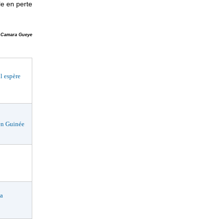
le en perte
Camara Gueye
 espère
en Guinée
a