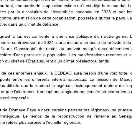
urtant, une partie de l’opposition estime qu’il est déjà hors mandat. L
vées par la dissolution de l’Assemblée nationale en 2023 et par l
contre une mission de cette organisation, poussée à quitter le pays. L
icile, dans un climat de défiance.
quant à lui, est confronté à une crise politique d’un autre genre. 
onnelle controversée de 2024, qui a instauré un poste de président du
Faure Gnassingbé de rester au pouvoir malgré deux décennies d
 colère d’une partie de la population. Les manifestations récentes et l
on du chef de l’État augurent d’un climat préélectoral tendu.
 de ces énormes enjeux, la CEDEAO aura besoin d’une voix forte, 
 ponts entre les différents intérêts nationaux. La mission de Maad
lus difficile que le leadership nigérian, historiquement moteur de l’or
li et que l’alternance francophone-anglophone, censée structurer les s
 aussi respectée.
ait de Diomaye Faye a déçu certains partenaires régionaux, sa pruden
stratégique. Le temps de la reconstruction de l’interne au Sénéga
ne relève plus sereine à l'échelle régionale.