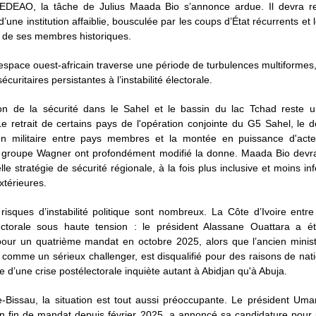
EDEAO, la tâche de Julius Maada Bio s’annonce ardue. Il devra re
 d’une institution affaiblie, bousculée par les coups d’État récurrents et
s de ses membres historiques.
l'espace ouest-africain traverse une période de turbulences multiformes,
curitaires persistantes à l’instabilité électorale.
on de la sécurité dans le Sahel et le bassin du lac Tchad reste un
e retrait de certains pays de l'opération conjointe du G5 Sahel, le d
on militaire entre pays membres et la montée en puissance d'acte
groupe Wagner ont profondément modifié la donne. Maada Bio devr
le stratégie de sécurité régionale, à la fois plus inclusive et moins i
xtérieures.
 risques d’instabilité politique sont nombreux. La Côte d’Ivoire ent
ctorale sous haute tension : le président Alassane Ouattara a é
pour un quatrième mandat en octobre 2025, alors que l’ancien minist
comme un sérieux challenger, est disqualifié pour des raisons de nati
e d’une crise postélectorale inquiète autant à Abidjan qu'à Abuja.
-Bissau, la situation est tout aussi préoccupante. Le président Uma
n fin de mandat depuis février 2025, a annoncé sa candidature pour