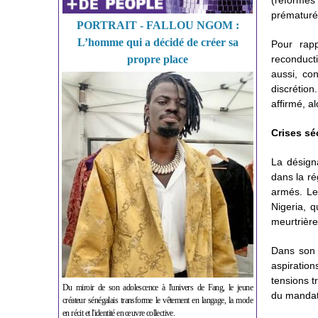
(réformes 
prématuré
PORTRAIT - FALLOU NGOM :
L’homme qui a décidé de créer sa
Pour rapp
propre place
reconduct
aussi, con
discrétio
affirmé, al
Crises sé
La désigna
dans la r
armés. Le 
Nigeria, q
meurtrière
Dans son d
aspiratio
tensions t
Du miroir de son adolescence à l'univers de Fang, le jeune
du mandat 
créateur sénégalais transforme le vêtement en langage, la mode
en récit et l'identité en œuvre collective.