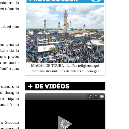
staurer la
 les départs
 allant des
e priorité
éclin de la
urs privés
a proposer
MAGAL DE TOUBA : La fête religieuse qui
nféodée aux
mobilise des millions de fidèles au Sénégal
re dans une
té désigné
re Tidjane
onalité. La
ro Sissoco
 un second