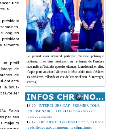
lancer une
ccrue.
u président
 semaines.
 de longues
 président
me alimenté
Le présent essai n’entend participer d’aucune polémique
partisane. Il se situe résolument sur le terrain de l’analyse
un profil
rationnelle, à l’écart des querelles oiseuses. L’intellectuel, en effet,
e image de
n’a pas pour vocation d’alimenter le débat stérile, mais d’éclairer
marches de
les problèmes collectifs en vue de leur résolution. S’interroger,
ui ont acté
réfléchir,
e la sous-
t favoriser
18:20
-
INTERCLUBS CAF - PREMIER TOUR
2024. Selon
PRÉLIMINAIRE : TFC et Diambars fixés sur
leurs adversaires
lés par ses
17:12
-
LINGUÈRE : Les Daara Coraniques face à
es majeurs
la résilience aux changements climatiques