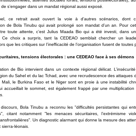
institutionnelles, attentes sociales fortes, tensions postélectorales), au
 de s’engager dans un mandat régional aussi exposé.
el, ce retrait avait ouvert la voie à d’autres scénarios, dont c
ion de Bola Tinubu qui avait prolongé son mandat d’un an. Pour cet
tre toute attente, c’est Julius Maada Bio qui a été investi, dans u
n. Ce choix a surpris, tant la CEDEAO semblait chercher un leade
ors que les critiques sur l’inefficacité de l’organisation fusent de toutes 
curitaires, tensions électorales : une CEDEAO face à ses démons
tion de Bio intervient dans un contexte régional délicat. L’insécurit
égion du Sahel et du lac Tchad, avec une recrudescence des attaques 
Mali, le Burkina Faso et le Niger sont en proie à une instabilité ch
ui accueillait le sommet, est également frappé par une multiplication
s.
iscours, Bola Tinubu a reconnu les "difficultés persistantes qui en
ns", citant notamment "les menaces sécuritaires, l’extrémisme viol
ransfrontalières". Un diagnostic alarmant qui donne la mesure des atte
sierra-léonais.