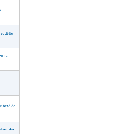
s
t défie
NU au
r fond de
dantistes