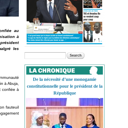
onfiée au
nisation à
président
algré les
Search
Search form
ommunauté
De la nécessité d’une monogamie
in à Abuja,
constitutionnelle pour le président de la
t confiée à
République
on fauteuil
 engagement