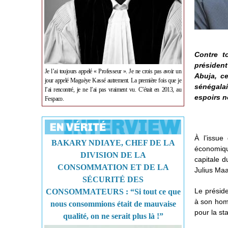
Contre t
président
Je l’ai toujours appelé « Professeur ». Je ne crois pas avoir un
Abuja, c
jour appelé Maguèye Kassé autrement. La première fois que je
sénégala
l’ai rencontré, je ne l’ai pas vraiment vu. C’était en 2013, au
espoirs n
Fespaco.
À l’issu
BAKARY NDIAYE, CHEF DE LA
économique
DIVISION DE LA
capitale d
CONSOMMATION ET DE LA
Julius Maa
SÉCURITÉ DES
Le préside
CONSOMMATEURS : “Si tout ce que
à son homo
nous consommions était de mauvaise
pour la sta
qualité, on ne serait plus là !”