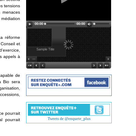
es tensions
es menaces
a médiation
00:00
00:00
La réforme
 Conseil et
Sample Title
’exercice,
es appels à
capable de
a Bio sera
ganisation,
uccessions,
ce pourrait
Tweets de @enquete_plus
l pourrait