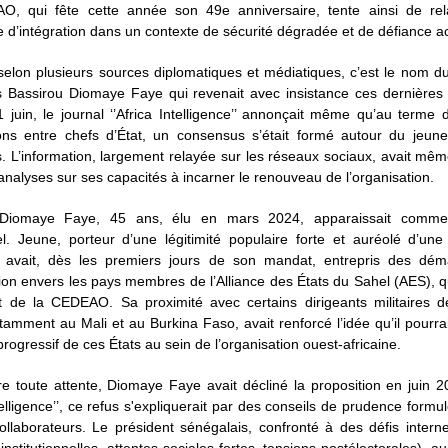
, qui fête cette année son 49e anniversaire, tente ainsi de re
d’intégration dans un contexte de sécurité dégradée et de défiance a
selon plusieurs sources diplomatiques et médiatiques, c’est le nom d
s Bassirou Diomaye Faye qui revenait avec insistance ces dernières
juin, le journal ‘’Africa Intelligence’’ annonçait même qu’au terme
ions entre chefs d’État, un consensus s’était formé autour du jeune
. L’information, largement relayée sur les réseaux sociaux, avait mê
analyses sur ses capacités à incarner le renouveau de l’organisation.
 Diomaye Faye, 45 ans, élu en mars 2024, apparaissait comme 
l. Jeune, porteur d’une légitimité populaire forte et auréolé d’un
il avait, dès les premiers jours de son mandat, entrepris des dé
tion envers les pays membres de l’Alliance des États du Sahel (AES), q
ait de la CEDEAO. Sa proximité avec certains dirigeants militaires d
tamment au Mali et au Burkina Faso, avait renforcé l’idée qu’il pourrai
progressif de ces États au sein de l’organisation ouest-africaine.
e toute attente, Diomaye Faye avait décliné la proposition en juin 
ntelligence’’, ce refus s'expliquerait par des conseils de prudence formu
ollaborateurs. Le président sénégalais, confronté à des défis intern