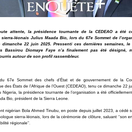
oute attente, la présidence tournante de la CEDEAO a été c
 sierra-léonais Julius Maada Bio, lors du 67e Sommet de l’orga
e dimanche 22 juin 2025. Pressenti ces dernières semaines, le 
is Bassirou Diomaye Faye n’a finalement pas été désigné, m
ourris autour de son profil rassembleur.
e du 67e Sommet des chefs d’État et de gouvernement de la C
 des États de l’Afrique de l’Ouest (CEDEAO), tenu ce dimanche 22 ju
u Nigeria, la présidence tournante de l’organisation a été officiellemen
da Bio, président de la Sierra Leone.
nt nigérian Bola Ahmed Tinubu, en poste depuis juillet 2023, a cédé s
logue sierra-léonais, lors de la cérémonie de clôture, saluant ‘’son
bilité régionale’’.