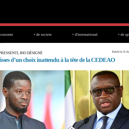
Skip to
main
content
economie
+ de societe
+ d'international
+ de sp
Publié le 23 J
RESSENTI, BIO DÉSIGNÉ
isses d’un choix inattendu à la tête de la CEDEAO