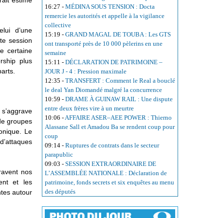
rait estimé
16:27
-
MÉDINA SOUS TENSION : Docta
remercie les autorités et appelle à la vigilance
collective
elui d’une
15:19
-
GRAND MAGAL DE TOUBA : Les GTS
te session
ont transporté près de 10 000 pèlerins en une
ne certaine
semaine
rship plus
15:11
-
DÉCLARATION DE PATRIMOINE –
parts.
JOUR J - 4 : Pression maximale
12:35
-
TRANSFERT : Comment le Real a bouclé
le deal Yan Diomandé malgré la concurrence
10:59
-
DRAME À GUINAW RAIL : Une dispute
entre deux frères vire à un meurtre
é s’aggrave
10:06
-
AFFAIRE ASER–AEE POWER : Thierno
de groupes
Alassane Sall et Amadou Ba se rendent coup pour
ronique. Le
coup
 d’attaques
09:14
-
Ruptures de contrats dans le secteur
parapublic
09:03
-
SESSION EXTRAORDINAIRE DE
travent nos
L’ASSEMBLÉE NATIONALE : Déclaration de
ent et les
patrimoine, fonds secrets et six enquêtes au menu
des députés
ntes autour