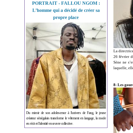
PORTRAIT - FALLOU NGOM :
L’homme qui a décidé de créer sa
propre place
La directri
26 février 
Sène ne s’e
laquelle, el
8- Les gour
Du miroir de son adolescence à l'univers de Fang, le jeune
créateur sénégalais transforme le vêtement en langage, la mode
en récit et l'identité en œuvre collective.