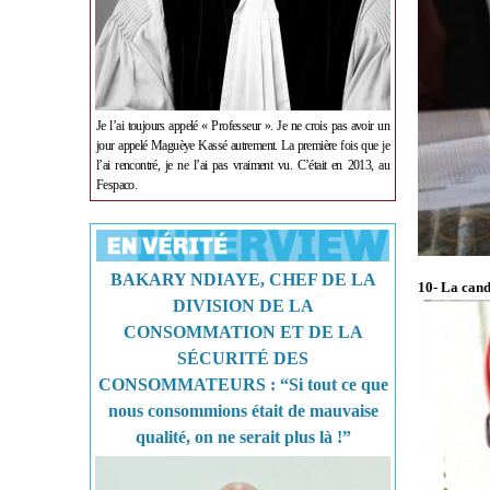
Je l’ai toujours appelé « Professeur ». Je ne crois pas avoir un
jour appelé Maguèye Kassé autrement. La première fois que je
l’ai rencontré, je ne l’ai pas vraiment vu. C’était en 2013, au
Fespaco.
BAKARY NDIAYE, CHEF DE LA
10- La cand
DIVISION DE LA
CONSOMMATION ET DE LA
SÉCURITÉ DES
CONSOMMATEURS : “Si tout ce que
nous consommions était de mauvaise
qualité, on ne serait plus là !”