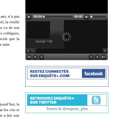
ans, n’a pas
00:00
00:00
l, la vieille
Au vu de son
es collègues,
hicule que la
Sample Title
e urne.
jourd’hui, la
Tweets de @enquete_plus
 les cris et
r a fait une