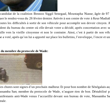
candidat de la coalition Bennoo Siggil Senegaal, Moustapha Niasse, âgée de 97 
r le rendez-vous du 26 février dernier. Arrivée à son centre de vote à Keur Madiabe
outes les difficultés à sortir de son véhicule pour accomplir son devoir citoyen. 
ident du bureau du centre où elle devait voter a décidé, après concertation avec s
ille vers la vieille citoyenne et non le contraire. Ainsi, c’est à partir de son vé
e a voté, après qu’on lui a apporté sur place les bulletins, l’enveloppe, l’encre et un
e du membre du protocole de Wade:
les chutes sont signes d’un prochain malheur. Et pour bon nombre de Sénégalais au
ssamba Sarr, membre du protocole de Wade, n’augure rien de bon. Déstabilisé par
nifestants anti-Wade venus l’accueillir devant son bureau de vote, Massamba Sar
rale.