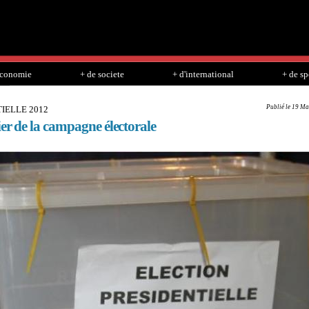
Skip to
main
content
economie
+ de societe
+ d'international
+ de sp
Publié le 19 Ma
IELLE 2012
ier de la campagne électorale