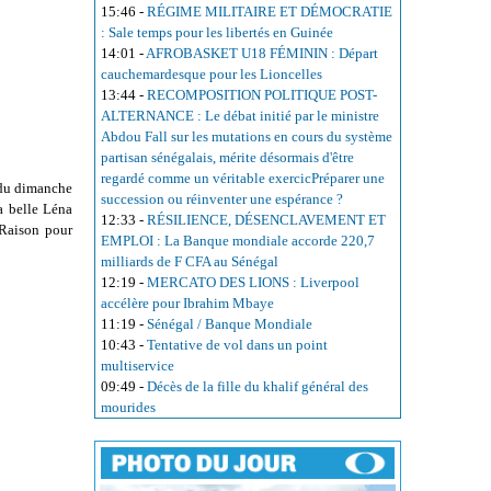
15:46
-
RÉGIME MILITAIRE ET DÉMOCRATIE
: Sale temps pour les libertés en Guinée
14:01
-
AFROBASKET U18 FÉMININ : Départ
cauchemardesque pour les Lioncelles
13:44
-
RECOMPOSITION POLITIQUE POST-
ALTERNANCE : Le débat initié par le ministre
Abdou Fall sur les mutations en cours du système
partisan sénégalais, mérite désormais d'être
regardé comme un véritable exercicPréparer une
 du dimanche
succession ou réinventer une espérance ?
a belle Léna
12:33
-
RÉSILIENCE, DÉSENCLAVEMENT ET
 Raison pour
EMPLOI : La Banque mondiale accorde 220,7
milliards de F CFA au Sénégal
12:19
-
MERCATO DES LIONS : Liverpool
accélère pour Ibrahim Mbaye
11:19
-
Sénégal / Banque Mondiale
10:43
-
Tentative de vol dans un point
multiservice
09:49
-
Décès de la fille du khalif général des
mourides