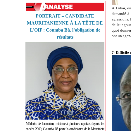
A Dakar, o
demandé à s
PORTRAIT – CANDIDATE
agressions.
MAURITANIENNE À LA TÊTE DE
de leur gour
L'OIF : Coumba Bâ, l’obligation de
quoi donner 
ont un agen
résultats
7- Difficile
Médecin de formation, ministre à plusieurs reprises depuis les
années 2000, Coumba Bâ porte la candidature de la Mauritanie