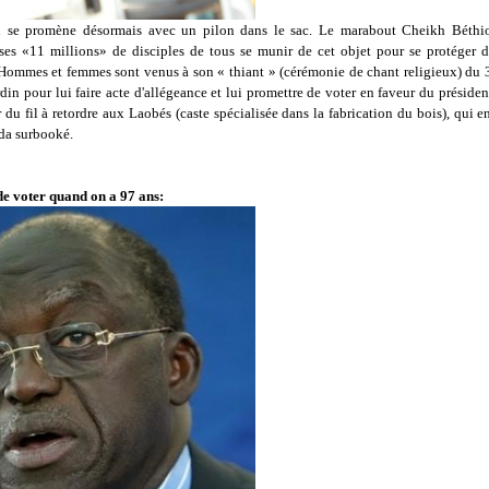
n se promène désormais avec un pilon dans le sac. Le marabout Cheikh Béthi
es «11 millions» de disciples de tous se munir de cet objet pour se protéger d
 Hommes et femmes sont venus à son « thiant » (cérémonie de chant religieux) du 
din pour lui faire acte d'allégeance et lui promettre de voter en faveur du présiden
du fil à retordre aux Laobés (caste spécialisée dans la fabrication du bois), qui
da surbooké.
 de voter quand on a 97 ans: