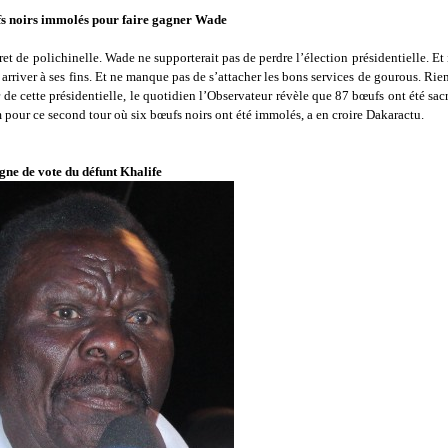
fs noirs immolés pour faire gagner Wade
ret de polichinelle. Wade ne supporterait pas de perdre l’élection présidentielle. Et 
r arriver à ses fins. Et ne manque pas de s’attacher les bons services de gourous. Rie
 de cette présidentielle, le quotidien l’Observateur révèle que 87 bœufs ont été sacri
 pour ce second tour où six bœufs noirs ont été immolés, a en croire Dakaractu.
igne de vote du défunt Khalife