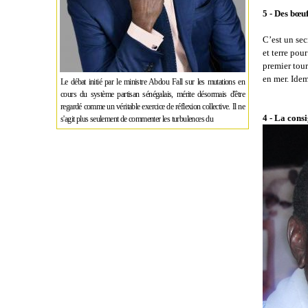
5 - Des bœu
C’est un sec
et terre pou
premier tour
en mer. Idem
Le débat initié par le ministre Abdou Fall sur les mutations en
cours du système partisan sénégalais, mérite désormais d'être
regardé comme un véritable exercice de réflexion collective. Il ne
4 - La cons
s'agit plus seulement de commenter les turbulences du