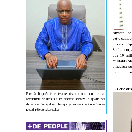
Amsatou Sow 
cette campag
brousse. Ap
Seulement, a
que 10 milit
militants on
pinceaux sur
par un journ
9- Cette di
Face à l'inquiétude croissante des consommateurs et au
déferlement d'alertes sur les réseaux sociaux, la qualité des
aliments au Sénégal est plus que jamais sous la loupe. Saisies
record, rôle des laboratoires