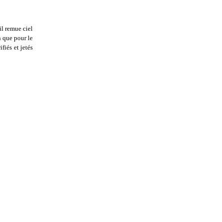
il remue ciel
n que pour le
fiés et jetés