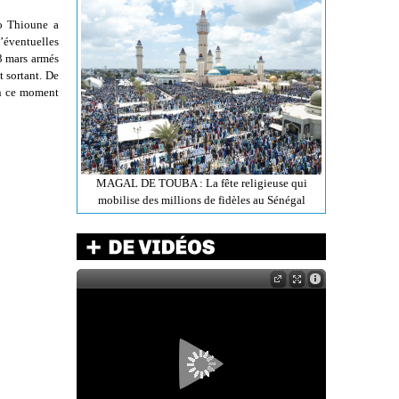
o Thioune a
’éventuelles
3 mars armés
t sortant. De
 en ce moment
MAGAL DE TOUBA : La fête religieuse qui
mobilise des millions de fidèles au Sénégal