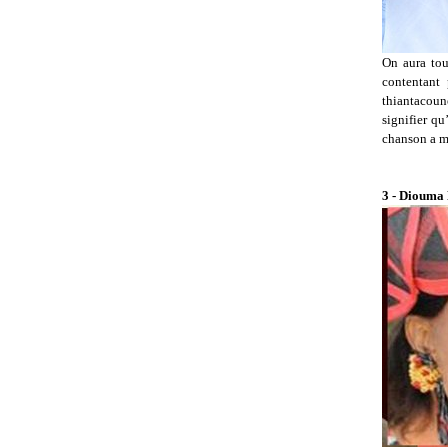
On aura tou
contentant 
thiantacoun
signifier qu
chanson a mê
3 - Diouma 