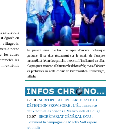
aventure lors
est égarée en
 villageois.
uvera à peine
Le présent essai n’entend participer d’aucune polémique
e, les autres
partisane. Il se situe résolument sur le terrain de l’analyse
t emmêlée les
rationnelle, à l’écart des querelles oiseuses. L’intellectuel, en effet,
e in-extrémis
n’a pas pour vocation d’alimenter le débat stérile, mais d’éclairer
les problèmes collectifs en vue de leur résolution. S’interroger,
réfléchir,
17:10
-
SURPOPULATION CARCÉRALE ET
DÉTENTION PROVISOIRE : L’État annonce
deux nouvelles prisons à Malicounda et Louga
16:07
-
SECRÉTARIAT GÉNÉRAL ONU :
Comment la campagne de Macky Sall espère
rebondir