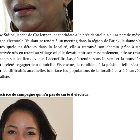
Sidibé, leader de Car lennen, et candidate à la présidentielle a eu sa part de més
ne électorale. Voulant se rendre à un meeting dans la région de Fatick, la dame s’
rès quelques détours dans la localité, elle a retrouvé son chemin grâce à un
rrivée très en retard au village où elle devait tenir son rassemblement, elle ne tro
ants sur les lieux, venus l’accueillir. Las d’attendre sous le vent et la poussièr
t préféré regagner leur domicile. Pis encore, la candidate à la présidentielle s’es
 les difficultés auxquelles font face les populations de la localité et a été sauvé
aliste.
rectrice de campagne qui n’a pas de carte d’électeur: