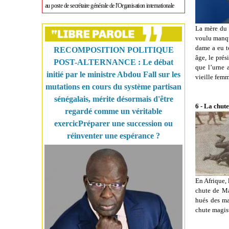
au poste de secrétaire générale de l'Organisation internationale
La mère du 
voulu manque
dame a eu t
RECOMPOSITION POLITIQUE
âge, le prés
POST-ALTERNANCE : Le débat
que l’urne a
initié par le ministre Abdou Fall sur les
vieille femm
mutations en cours du système partisan
sénégalais, mérite désormais d'être
6 - La chut
regardé comme un véritable
exercicPréparer une succession ou
réinventer une espérance ?
En Afrique, 
chute de Ma
hués des ma
chute magist