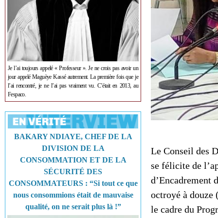
Je l’ai toujours appelé « Professeur ». Je ne crois pas avoir un
jour appelé Maguèye Kassé autrement. La première fois que je
l’ai rencontré, je ne l’ai pas vraiment vu. C’était en 2013, au
Fespaco.
BAKARY NDIAYE, CHEF DE LA
DIVISION DE LA
Le Conseil des D
CONSOMMATION ET DE LA
se félicite de l
SÉCURITÉ DES
d’Encadrement d
CONSOMMATEURS : “Si tout ce que
octroyé à douze 
nous consommions était de mauvaise
qualité, on ne serait plus là !”
le cadre du Progr