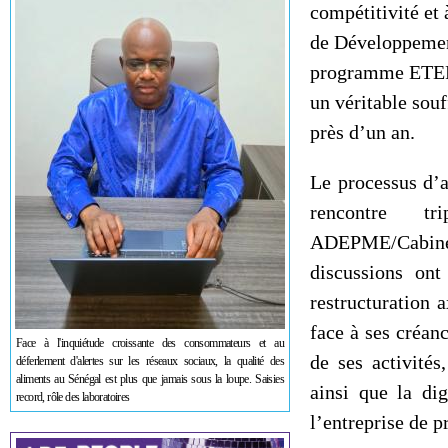
compétitivité et
de Développement
programme ETER 
un véritable souf
près d’un an.
Le processus d’
rencontre tr
ADEPME/Cabinets
discussions on
restructuration a
face à ses créan
Face à l'inquiétude croissante des consommateurs et au
de ses activités
déferlement d'alertes sur les réseaux sociaux, la qualité des
aliments au Sénégal est plus que jamais sous la loupe. Saisies
ainsi que la dig
record, rôle des laboratoires
l’entreprise de p