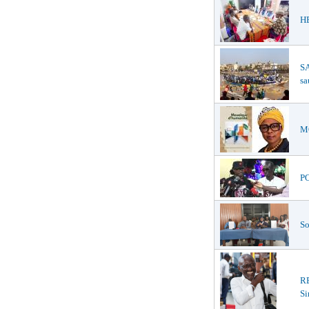
HE
SA
sa
MO
PO
So
R
Si