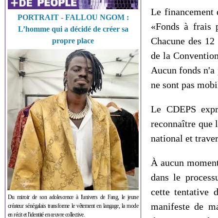
Le financement 
PORTRAIT - FALLOU NGOM :
«Fonds à frais 
L’homme qui a décidé de créer sa
Chacune des 12 e
propre place
de la Convention
Aucun fonds n'a 
ne sont pas mobi
Le CDEPS expri
reconnaître que 
national et trave
À aucun moment,
dans le process
cette tentative 
Du miroir de son adolescence à l'univers de Fang, le jeune
manifeste de ma
créateur sénégalais transforme le vêtement en langage, la mode
en récit et l'identité en œuvre collective.