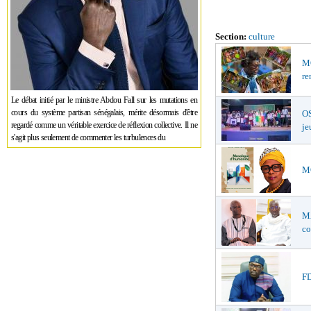
Section:
culture
MO
re
Le débat initié par le ministre Abdou Fall sur les mutations en
cours du système partisan sénégalais, mérite désormais d'être
OS
regardé comme un véritable exercice de réflexion collective. Il ne
je
s'agit plus seulement de commenter les turbulences du
MO
M
co
FD