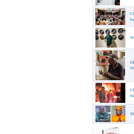
CU
ha
WO
DI
W
LE
fa
IN