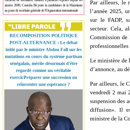
Médecin de formation, ministre à plusieurs reprises depuis les
Par ailleurs, le
années 2000, Coumba Bâ porte la candidature de la Mauritanie
l’année 2025, un
au poste de secrétaire générale de l'Organisation internationale
sur le FADP, sa
secteur. Cela,
RECOMPOSITION POLITIQUE
Commission de la
POST-ALTERNANCE : Le débat
professionnelles
initié par le ministre Abdou Fall sur les
mutations en cours du système partisan
Le ministère de 
sénégalais, mérite désormais d'être
d’annonce, au dé
regardé comme un véritable
exercicPréparer une succession ou
Par ailleurs, le
réinventer une espérance ?
vendredi 2 mai 2
suspension des a
diffusion». Il 
ministre de la 