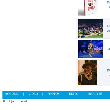
DA
tê
LA
co
GR
I
av
ACCUEIL
|
VIDEO
|
PHOTOS
|
EDITO
|
ANALYSE
|
© EnQuete+ |
mail