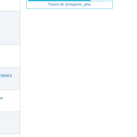
Tweets de @enquete_plus
BONNES
at