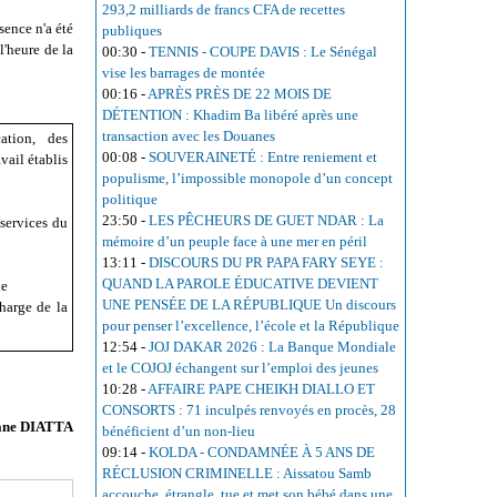
293,2 milliards de francs CFA de recettes
sence n'a été
publiques
l'heure de la
00:30
-
TENNIS - COUPE DAVIS : Le Sénégal
vise les barrages de montée
00:16
-
APRÈS PRÈS DE 22 MOIS DE
DÉTENTION : Khadim Ba libéré après une
transaction avec les Douanes
ation, des
00:08
-
SOUVERAINETÉ : Entre reniement et
vail établis
populisme, l’impossible monopole d’un concept
politique
23:50
-
LES PÊCHEURS DE GUET NDAR : La
 services du
mémoire d’un peuple face à une mer en péril
13:11
-
DISCOURS DU PR PAPA FARY SEYE :
QUAND LA PAROLE ÉDUCATIVE DEVIENT
ue
UNE PENSÉE DE LA RÉPUBLIQUE Un discours
harge de la
pour penser l’excellence, l’école et la République
12:54
-
JOJ DAKAR 2026 : La Banque Mondiale
et le COJOJ échangent sur l’emploi des jeunes
10:28
-
AFFAIRE PAPE CHEIKH DIALLO ET
CONSORTS : 71 inculpés renvoyés en procès, 28
ane DIATTA
bénéficient d’un non-lieu
09:14
-
KOLDA - CONDAMNÉE À 5 ANS DE
RÉCLUSION CRIMINELLE : Aissatou Samb
accouche, étrangle, tue et met son bébé dans une