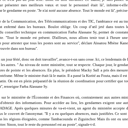
r présenter mes meilleurs vœux et tout le personnel était là'', informe-t-ell
r le gendarme en poste. ''Je n'ai noté aucune absence. Tout le monde est là'', précise-
e de la Communication, des Télécommunications et des TIC, l'ambiance est au trav
st enfermé dans les bureaux. Boulot oblige. Un coup d’œil jeté dans toutes le
u conseiller technique en communication Farba Alassane Sy, permet de constater
te. ''Tout le monde est présent. D'ailleurs, nous allons tenir tout à l'heure un
 pour attester que tous les postes sont au service'', déclare Aïssatou Mbène Kane
rouvée dans son bureau''.
s un jour férié, donc on doit travailler'', avance-t-on sans cesse. Ici, ce lendemain de
es autres. '' Au niveau de notre ministère, tout se respecte. Chaque jour, le gend
res de pointe et les absences. En plus, le président Macky Sall a pris des mesure
entéisme. Même le ministre était là le matin. Il a passé la Korité au Fouta, mais il est 
tin. On est en plein préparatif de la réunion de coordination pour certifier que to
'', renseigne Farba Alassane Sy.
 sur le ministère de l'Économie et des Finances où, contrairement aux autres minis
ci d'obtenir des informations. Pour accéder au lieu, les gendarmes exigent une aut
'ADAGE. Après quelques minutes de va-et-vient, un agent du ministère accepte de
s le couvert de l'anonymat. ''Il y a eu quelques absences, mais justifiées. Ce sont
ns les régions éloignées, comme Tambacounda et Ziguinchor. Mais ils ont eu une
ter. Sinon, tout le reste du personnel est au poste'', signale-t-il.