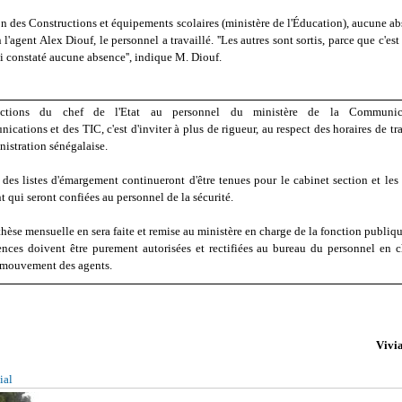
on des Constructions et équipements scolaires (ministère de l'Éducation), aucune ab
 l'agent Alex Diouf, le personnel a travaillé. ''Les autres sont sortis, parce que c'est 
ai constaté aucune absence'', indique M. Diouf.
uctions du chef de l'Etat au personnel du ministère de la Communic
cations et des TIC, c'est d'inviter à plus de rigueur, au respect des horaires de tra
nistration sénégalaise.
, des listes d'émargement continueront d'être tenues pour le cabinet section et les
 qui seront confiées au personnel de la sécurité.
hèse mensuelle en sera faite et remise au ministère en charge de la fonction publiq
ences doivent être purement autorisées et rectifiées au bureau du personnel en c
 mouvement des agents.
Vivi
ial