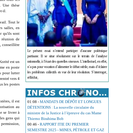
e. Une thèse
t-il.
ail. Tout le
s salles, en
 qu'ils sont
e réunion de
, conseillère
Le présent essai n’entend participer d’aucune polémique
partisane. Il se situe résolument sur le terrain de l’analyse
rationnelle, à l’écart des querelles oiseuses. L’intellectuel, en effet,
 Korité est un
n’a pas pour vocation d’alimenter le débat stérile, mais d’éclairer
arme en poste
les problèmes collectifs en vue de leur résolution. S’interroger,
s pour lutter
réfléchir,
rentré vers 4
us les postes
tères, il est
01:08
-
MANDATS DE DÉPÔT ET LONGUES
orisation au
DÉTENTIONS : La nouvelle circulaire du
 se livrer à
ministre de la Justice à l’épreuve du cas Mame
 les gens qui
Thierno Birahima Bob
 permission,
00:46
-
RAPPORT ITIE DU PREMIER
SEMESTRE 2025 - MINES, PÉTROLE ET GAZ