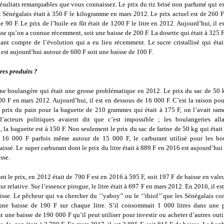
 résultats remarquables que vous connaissez. Le prix du riz brisé non parfumé qui 
Sénégalais était à 350 F le kilogramme en mars 2012. Le prix actuel est de 260 F 
e 90 F. Le prix de l’huile en fût était de 1200 F le litre en 2012. Aujourd’hui, il e
se qu’on a connue récemment, soit une baisse de 200 F. La dosette qui était à 325 
nant compte de l’évolution qui a eu lieu récemment. Le sucre cristallisé qui étai
st aujourd’hui autour de 600 F soit une baisse de 100 F.
res produits ?
arine boulangère qui était une grosse problématique en 2012. Le prix du sac de 50
00 F en mars 2012. Aujourd’hui, il est en dessous de 16 000 F. C’est la raison pou
e prix du pain pour la baguette de 210 grammes qui était à 175 F, on l’avait ram
acteurs politiques avaient dit que c’est impossible ; les boulangeries alla
 la baguette est à 150 F. Non seulement le prix du sac de farine de 50 kg qui étai
à 16 000 F parfois même autour de 15 000 F, le carburant utilisé pour les bo
issé. Le super carburant dont le prix du litre était à 889 F en 2016 est aujourd’hui 
sse.
nt le prix, en 2012 était de 790 F est en 2016 à 595 F, soit 197 F de baisse en vale
r relative. Sur l’essence pirogue, le litre était à 697 F en mars 2012. En 2016, il est
isse. Le pêcheur qui va chercher du ‘’yaboy’’ ou le ‘’thiof’’ que les Sénégalais c
une baisse de 190 F sur chaque litre. S’il consommait 1 000 litres dans une p
 une baisse de 190 000 F qu’il peut utiliser pour investir ou acheter d’autres outil