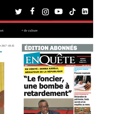
ort
+ de culture
r 2017 - 03:35
’