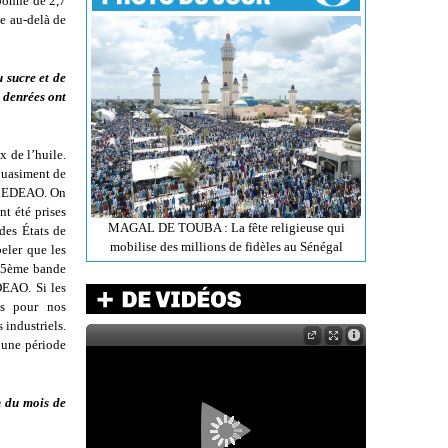
nbonne de 2,7
se au-delà de
u sucre et de
s denrées ont
x de l’huile.
quasiment de
e CEDEAO. On
nt été prises
MAGAL DE TOUBA : La fête religieuse qui
des États de
mobilise des millions de fidèles au Sénégal
eler que les
 5
ème
bande
DEAO. Si les
es pour nos
 industriels.
t une période
n du mois de