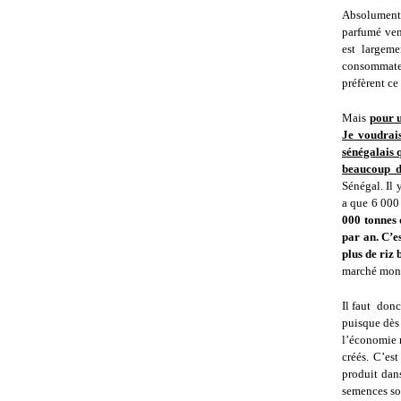
Absolument 
parfumé vena
est largeme
consommateur
préfèrent ce
Mais
pour u
Je voudrais
sénégalais q
beaucoup d
Sénégal. Il 
a que 6 000
000 tonnes 
par an. C’e
plus de riz
marché mondi
Il faut donc
puisque dès 
l’économie 
créés. C’est
produit dans
semences son