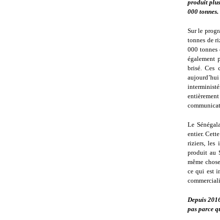
produit plu
000 tonnes. 
Sur le prog
tonnes de ri
000 tonnes d
également p
brisé. Ces 
aujourd’hui
interminist
entièrement
communicati
Le Sénégalai
entier. Cett
riziers, le
produit au 
même chose q
ce qui est 
commercialis
Depuis 2016
pas parce qu