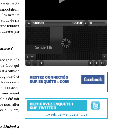
intérieure de
mportation,
 les acteurs
stock de riz
00:00
00:00
) une réunion
t achetés par
Sample Title
 hausse ?
mpagnie ; la
e la CSS qui
ui à plus de
 augmenté et
livraisons a
oration avec
itions soient
la a été fait
ue pour aller
on du sucre,
Tweets de @enquete_plus
le Sénégal a