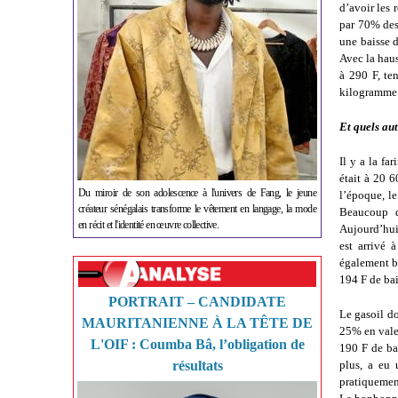
d’avoir les
par 70% des 
une baisse d
Avec la haus
à 290 F, te
kilogramme e
Et quels aut
Il y a la f
était à 20 6
Du miroir de son adolescence à l'univers de Fang, le jeune
l’époque, l
créateur sénégalais transforme le vêtement en langage, la mode
Beaucoup d’
en récit et l'identité en œuvre collective.
Aujourd’hui,
est arrivé 
également ba
194 F de bai
PORTRAIT – CANDIDATE
Le gasoil do
MAURITANIENNE À LA TÊTE DE
25% en valeu
L'OIF : Coumba Bâ, l’obligation de
190 F de ba
résultats
plus, a eu 
pratiquement