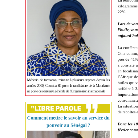
La bonbonne 
kilogrammes 
22%.
Lors de votr
l’huile, vou
aujourd’hui
La conférenc
On a connu,
près de 41%
a constaté u
en focalisa
l’Afrique d
Médecin de formation, ministre à plusieurs reprises depuis les
huiles qui 
années 2000, Coumba Bâ porte la candidature de la Mauritanie
tarifaire à
au poste de secrétaire générale de l'Organisation internationale
importatio
consommateur
La situation
de récoltes 
Comment mettre le savoir au service du
Donc les 18
pouvoir au Sénégal ?
février com