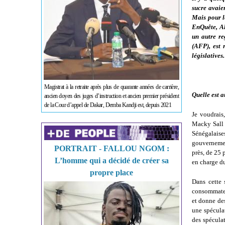
sucre avaie
Mais pour l
EnQuête, Al
un autre re
(AFP), est 
législatives.
Magistrat à la retraite après plus de quarante années de carrière,
Quelle est a
ancien doyen des juges d’instruction et ancien premier président
de la Cour d’appel de Dakar, Demba Kandji est, depuis 2021
Je voudrais
Macky Sall 
Sénégalaises
gouvernemen
PORTRAIT - FALLOU NGOM :
près, de 25 
L’homme qui a décidé de créer sa
en charge d
propre place
Dans cette 
consommateu
et donne des
une spéculat
des spécula