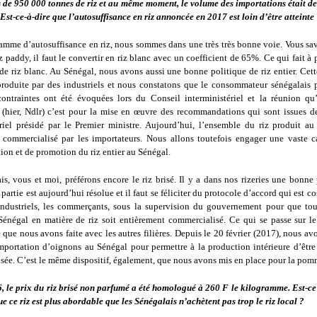
s de 950 000 tonnes de riz et au même moment, le volume des importations était de
Est-ce-à-dire que l’autosuffisance en riz annoncée en 2017 est loin d’être atteinte
ramme d’autosuffisance en riz, nous sommes dans une très très bonne voie. Vous sa
z paddy, il faut le convertir en riz blanc avec un coefficient de 65%. Ce qui fait à
e riz blanc. Au Sénégal, nous avons aussi une bonne politique de riz entier. Cett
roduite par des industriels et nous constatons que le consommateur sénégalais pr
contraintes ont été évoquées lors du Conseil interministériel et la réunion qu
 (hier, Ndlr) c’est pour la mise en œuvre des recommandations qui sont issues d
ériel présidé par le Premier ministre. Aujourd’hui, l’ensemble du riz produit au
 commercialisé par les importateurs. Nous allons toutefois engager une vaste
on et de promotion du riz entier au Sénégal.
s, vous et moi, préférons encore le riz brisé. Il y a dans nos rizeries une bonne 
e partie est aujourd’hui résolue et il faut se féliciter du protocole d’accord qui est co
s industriels, les commerçants, sous la supervision du gouvernement pour que tou
Sénégal en matière de riz soit entièrement commercialisé. Ce qui se passe sur le r
ue nous avons faite avec les autres filières. Depuis le 20 février (2017), nous av
importation d’oignons au Sénégal pour permettre à la production intérieure d’être
ée. C’est le même dispositif, également, que nous avons mis en place pour la pomm
, le prix du riz brisé non parfumé a été homologué à 260 F le kilogramme. Est-ce 
e ce riz est plus abordable que les Sénégalais n’achètent pas trop le riz local ?