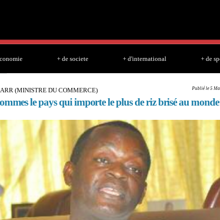
Skip to
main
content
economie
+ de societe
+ d'international
+ de sp
Publié le 5 Ma
SARR (MINISTRE DU COMMERCE)
ommes le pays qui importe le plus de riz brisé au monde’