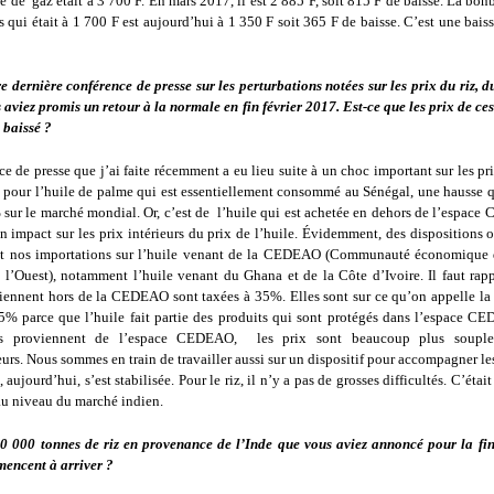
de gaz était à 3 700 F. En mars 2017, il est 2 885 F, soit 815 F de baisse. La bo
qui était à 1 700 F est aujourd’hui à 1 350 F soit 365 F de baisse. C’est une bais
e dernière conférence de presse sur les perturbations notées sur les prix du riz, d
s aviez promis un retour à la normale en fin février 2017. Est-ce que les prix de ce
 baissé ?
e de presse que j’ai faite récemment a eu lieu suite à un choc important sur les pri
 pour l’huile de palme qui est essentiellement consommé au Sénégal, une hausse 
 sur le marché mondial. Or, c’est de l’huile qui est achetée en dehors de l’espac
n impact sur les prix intérieurs du prix de l’huile. Évidemment, des dispositions o
nt nos importations sur l’huile venant de la CEDEAO (Communauté économique 
e l’Ouest), notamment l’huile venant du Ghana et de la Côte d’Ivoire. Il faut rapp
viennent hors de la CEDEAO sont taxées à 35%. Elles sont sur ce qu’on appelle la
 35% parce que l’huile fait partie des produits qui sont protégés dans l’espace CE
ns proviennent de l’espace CEDEAO, les prix sont beaucoup plus soupl
s. Nous sommes en train de travailler aussi sur un dispositif pour accompagner les
, aujourd’hui, s’est stabilisée. Pour le riz, il n’y a pas de grosses difficultés. C’étai
au niveau du marché indien.
0 000 tonnes de riz en provenance de l’Inde que vous aviez annoncé pour la fi
mencent à arriver ?