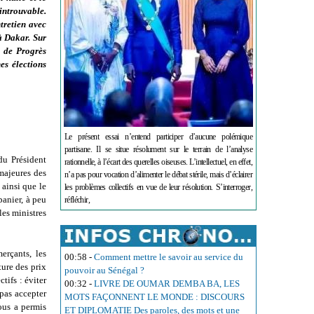
introuvable.
tretien avec
à Dakar. Sur
s de Progrès
es élections
Le présent essai n’entend participer d’aucune polémique
partisane. Il se situe résolument sur le terrain de l’analyse
du Président
rationnelle, à l’écart des querelles oiseuses. L’intellectuel, en effet,
majeures des
n’a pas pour vocation d’alimenter le débat stérile, mais d’éclairer
 ainsi que le
les problèmes collectifs en vue de leur résolution. S’interroger,
anier, à peu
réfléchir,
les ministres
erçants, les
00:58
-
Comment mettre le savoir au service du
ure des prix
pouvoir au Sénégal ?
tifs : éviter
00:32
-
LIVRE DE OUMAR DEMBA BA, LES
 pas accepter
MOTS FAÇONNENT LE MONDE : DISCOURS
ous a permis
ET DIPLOMATIE Des paroles, des mots et une