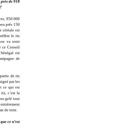
 près de 918
 ?
vez, 950 000
 peu près 150
e céréale est
éfère le riz
’on va tenir
e ce Conseil
 Sénégal est
 campagne de
partie de riz
signé par les
t ce qui est
iz, c’est la
ons gelé tout
 entièrement
e de terre.
que ce n’est