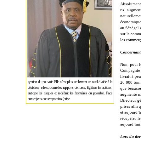
Absolument !
riz augmen
naturelleme
économiques
au Sénégal e
sur la comme
les commerça
Concernant l
Non, pour l
Compagnie s
livrait à p
gestion du pouvoir. Elle n’est plus seulement un outil d’aide à la
20 000 tonn
décision : elle structure les rapports de force, légitime les actions,
que beaucou
anticipe les risques et redéfinit les frontières du possible. Face
augmenté ma
aux enjeux contemporains (crise
Directeur gé
prises afin 
et aujourd’h
récupérer l
aujourd’hui, 
Lors du der