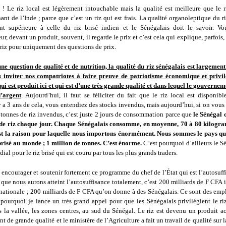
! Le riz local est légèrement intouchable mais la qualité est meilleure que le r
nt de l’Inde ; parce que c’est un riz qui est frais. La qualité organoleptique du r
nt supérieure à celle du riz brisé indien et le Sénégalais doit le savoir. Vo
, devant un produit, souvent, il regarde le prix et c’est cela qui explique, parfois,
 riz pour uniquement des questions de prix.
ne question de qualité et de nutrition, la qualité du riz sénégalais est largemen
 inviter nos compatriotes à faire preuve de patriotisme économique et privil
ui est produit ici et qui est d’une très grande qualité et dans lequel le gouvernem
’argent
. Aujourd’hui, il faut se féliciter du fait que le riz local est disponib
y a 3 ans de cela, vous entendiez des stocks invendus, mais aujourd’hui, si on vous 
 tonnes de riz invendus, c’est juste 2 jours de consommation parce que
le Sénégal
de riz chaque jour. Chaque Sénégalais consomme, en moyenne, 70 à 80 kilogr
st la raison pour laquelle nous importons énormément. Nous sommes le pays qu
 brisé au monde ; 1 million de tonnes. C’est énorme.
C’est pourquoi d’ailleurs le S
al pour le riz brisé qui est couru par tous les plus grands traders.
 encourager et soutenir fortement ce programme du chef de l’État qui est l’autosuff
que nous aurons atteint l’autosuffisance totalement, c’est 200 milliards de F CFA 
nationale ; 200 milliards de F CFA qu’on donne à des Sénégalais. Ce sont des empl
 pourquoi je lance un très grand appel pour que les Sénégalais privilégient le ri
 la vallée, les zones centres, au sud du Sénégal. Le riz est devenu un produit ac
t de grande qualité et le ministère de l’Agriculture a fait un travail de qualité sur 