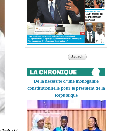
Search
Search form
De la nécessité d’une monogamie
constitutionnelle pour le président de la
République
l’huile et le