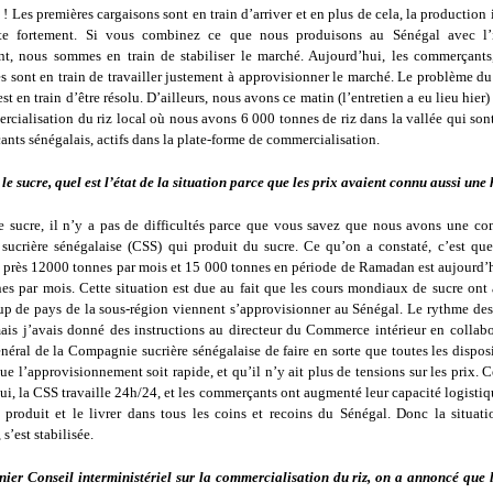
 Les premières cargaisons sont en train d’arriver et en plus de cela, la production 
te fortement. Si vous combinez ce que nous produisons au Sénégal avec l’i
nt, nous sommes en train de stabiliser le marché. Aujourd’hui, les commerçants,
 sont en train de travailler justement à approvisionner le marché. Le problème du 
st en train d’être résolu. D’ailleurs, nous avons ce matin (l’entretien a eu lieu hier
rcialisation du riz local où nous avons 6 000 tonnes de riz dans la vallée qui son
nts sénégalais, actifs dans la plate-forme de commercialisation.
e sucre, quel est l’état de la situation parce que les prix avaient connu aussi une
e sucre, il n’y a pas de difficultés parce que vous savez que nous avons une co
ucrière sénégalaise (CSS) qui produit du sucre. Ce qu’on a constaté, c’est qu
eu près 12000 tonnes par mois et 15 000 tonnes en période de Ramadan est aujourd’h
es par mois. Cette situation est due au fait que les cours mondiaux de sucre ont
p de pays de la sous-région viennent s’approvisionner au Sénégal. Le rythme des 
is j’avais donné des instructions au directeur du Commerce intérieur en collab
néral de la Compagnie sucrière sénégalaise de faire en sorte que toutes les dispos
que l’approvisionnement soit rapide, et qu’il n’y ait plus de tensions sur les prix. Ce
ui, la CSS travaille 24h/24, et les commerçants ont augmenté leur capacité logistiq
e produit et le livrer dans tous les coins et recoins du Sénégal. Donc la situati
s’est stabilisée.
nier Conseil interministériel sur la commercialisation du riz, on a annoncé que 