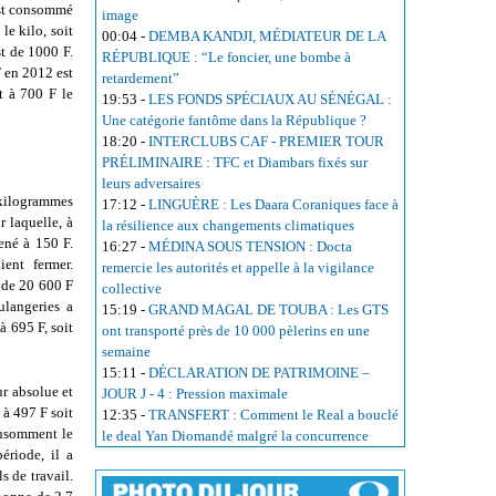
est consommé
image
le kilo, soit
00:04
-
DEMBA KANDJI, MÉDIATEUR DE LA
st de 1000 F.
RÉPUBLIQUE : “Le foncier, une bombe à
F en 2012 est
retardement”
t à 700 F le
19:53
-
LES FONDS SPÉCIAUX AU SÉNÉGAL :
Une catégorie fantôme dans la République ?
18:20
-
INTERCLUBS CAF - PREMIER TOUR
PRÉLIMINAIRE : TFC et Diambars fixés sur
leurs adversaires
 kilogrammes
17:12
-
LINGUÈRE : Les Daara Coraniques face à
r laquelle, à
la résilience aux changements climatiques
ené à 150 F.
16:27
-
MÉDINA SOUS TENSION : Docta
ient fermer.
remercie les autorités et appelle à la vigilance
t de 20 600 F
collective
ulangeries a
15:19
-
GRAND MAGAL DE TOUBA : Les GTS
à 695 F, soit
ont transporté près de 10 000 pèlerins en une
semaine
15:11
-
DÉCLARATION DE PATRIMOINE –
ur absolue et
JOUR J - 4 : Pression maximale
 à 497 F soit
12:35
-
TRANSFERT : Comment le Real a bouclé
onsomment le
le deal Yan Diomandé malgré la concurrence
ériode, il a
s de travail.