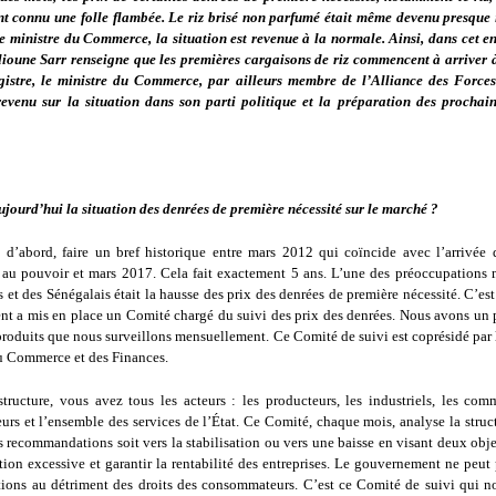
nt connu une folle flambée. Le riz brisé non parfumé était même devenu presque 
e ministre du Commerce, la situation est revenue à la normale. Ainsi, dans cet en
ioune Sarr renseigne que les premières cargaisons de riz commencent à arriver 
gistre, le ministre du Commerce, par ailleurs membre de l’Alliance des Force
revenu sur la situation dans son parti politique et la préparation des prochain
ujourd’hui la situation des denrées de première nécessité sur le marché ?
, d’abord, faire un bref historique entre mars 2012 qui coïncide avec l’arrivée 
au pouvoir et mars 2017. Cela fait exactement 5 ans. L’une des préoccupations 
 et des Sénégalais était la hausse des prix des denrées de première nécessité. C’est
t a mis en place un Comité chargé du suivi des prix des denrées. Nous avons un p
produits que nous surveillons mensuellement. Ce Comité de suivi est coprésidé par 
u Commerce et des Finances.
structure, vous avez tous les acteurs : les producteurs, les industriels, les comm
rs et l’ensemble des services de l’État. Ce Comité, chaque mois, analyse la struct
 recommandations soit vers la stabilisation ou vers une baisse en visant deux objec
ion excessive et garantir la rentabilité des entreprises. Le gouvernement ne peut
tions au détriment des droits des consommateurs. C’est ce Comité de suivi qui n