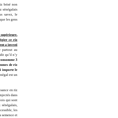
iz brisé non
iz sénégalais
us savez, le
 que les gens
t supérieure.
égier ce riz
ent a investi
le partout au
dit qu’il n’y
 consomme 3
ammes de riz
i importe le
énégal est un
isance en riz
injectés dans
ois qui sont
z sénégalais,
cessible, les
la semence et