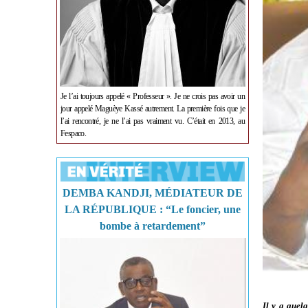
Je l’ai toujours appelé « Professeur ». Je ne crois pas avoir un
jour appelé Maguèye Kassé autrement. La première fois que je
l’ai rencontré, je ne l’ai pas vraiment vu. C’était en 2013, au
Fespaco.
DEMBA KANDJI, MÉDIATEUR DE
LA RÉPUBLIQUE : “Le foncier, une
bombe à retardement”
Il y a quelq