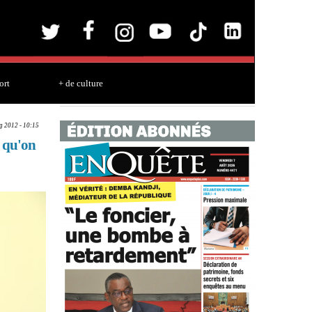
ort
+ de culture
g 2012 - 10:15
e qu'on