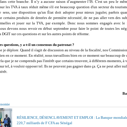
dans cette branche. Il n’y a aucune raison d’augmenter l’IS. C'est un peu le mê
sur les TVA à taux réduit même s'il est beaucoup question d'un secteur du tourisme
re sens, une disposition qu'un État doit adopter pour mieux juguler, parfois qua
sur certains produits de denrées de première nécessité, de ne pas aller vers des s
rmelles et jouer sur la TVA, par exemple. Donc nous sommes engagés avec le 
nous devons nous revoir en début septembre pour faire le point de toutes les nég
a DGIT sur ces questions et sur les autres points de réforme.
es questions, y a-t-il un consensus du patronat ?
ue je déplore. Quand il s'agit de discussion au niveau de la fiscalité, nos Commission
bien en ce moment. En réalité, nous travaillons bien en ce moment sur beaucoup de 
ela que je ne comprends pas l'intérêt que certains trouvent, à différents moments, à 
sur tel, à vouloir opposer tel. Ils ne peuvent pas gagner dans ça. Ça ne peut aller nul
térêt.
Ba
onomie
RÉSILIENCE, DÉSENCLAVEMENT ET EMPLOI : La Banque mondiale
220,7 milliards de F CFA au Sénégal