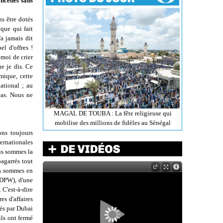
oncédés sans
ns être dotés
que qui fait
'a jamais dit
l d'offres !
 moi de crier
ue je dis. Ce
omique, cette
ational ; au
pas. Nous ne
MAGAL DE TOUBA : La fête religieuse qui
mobilise des millions de fidèles au Sénégal
ons toujours
ernationales
ous sommes la
bagarrés tout
us sommes en
 (DPW), d'une
 C'est-à-dire
s d'affaires
hés par Dubai
ils ont fermé