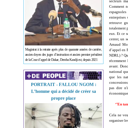
secteurs ma
Comment nou
espagnoles 
entreprises
retrouve g
totalement p
eux. Et ce 
center, un 
Arnaud Mont
Magistrat à la retraite après plus de quarante années de carrière,
d’appel en 
ancien doyen des juges d’instruction et ancien premier président
NDRL) ? Quel
de la Cour d’appel de Dakar, Demba Kandji est, depuis 2021
récemment l
avant. Donc
national qu
que les nat
concessions,
PORTRAIT - FALLOU NGOM :
pas dire n'
L’homme qui a décidé de créer sa
économique. 
propre place
‘’En tan
Cela ne veut
organiser le