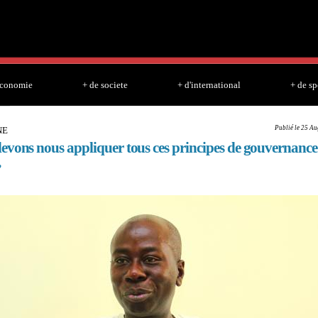
Skip to
main
content
economie
+ de societe
+ d'international
+ de sp
Publié le 25 Au
NE
evons nous appliquer tous ces principes de gouvernanc
’