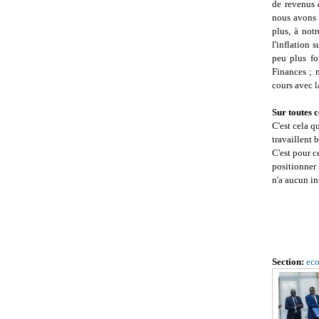
de revenus 
nous avons 
plus, à not
l'inflation 
peu plus fo
Finances ; 
cours avec l
Sur toutes c
C'est cela q
travaillent 
C'est pour c
positionner 
n'a aucun in
Section:
ec