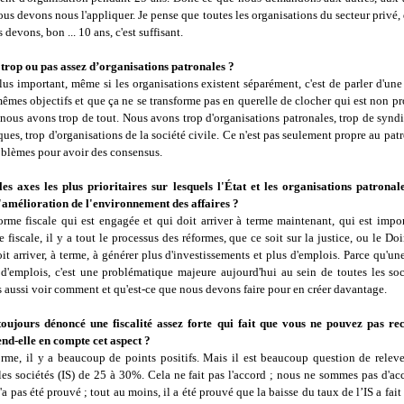
ous devons nous l'appliquer. Je pense que toutes les organisations du secteur privé, 
s devons, bon ... 10 ans, c'est suffisant.
trop ou pas assez d’organisations patronales ?
plus important, même si les organisations existent séparément, c'est de parler d'u
mêmes objectifs et que ça ne se transforme pas en querelle de clocher qui est non pr
nous avons trop de tout. Nous avons trop d'organisations patronales, trop de syndi
iques, trop d'organisations de la société civile. Ce n'est pas seulement propre au patr
oblèmes pour avoir des consensus.
les axes les plus prioritaires sur lesquels l'État et les organisations patronal
l'amélioration de l'environnement des affaires ?
forme fiscale qui est engagée et qui doit arriver à terme maintenant, qui est impo
e fiscale, il y a tout le processus des réformes, que ce soit sur la justice, ou le Do
it arriver, à terme, à générer plus d'investissements et plus d'emplois. Parce qu'un
 d'emplois, c'est une problématique majeure aujourd'hui au sein de toutes les soc
aussi voir comment et qu'est-ce que nous devons faire pour en créer davantage.
oujours dénoncé une fiscalité assez forte qui fait que vous ne pouvez pas rec
nd-elle en compte cet aspect ?
orme, il y a beaucoup de points positifs. Mais il est beaucoup question de releve
les sociétés (IS) de 25 à 30%. Cela ne fait pas l'accord ; nous ne sommes pas d'ac
n'a pas été prouvé ; tout au moins, il a été prouvé que la baisse du taux de l’IS a fait