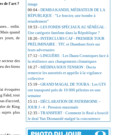
es de l'art ?
image
00:04
-
DEMBA KANDJI, MÉDIATEUR DE LA
RÉPUBLIQUE : “Le foncier, une bombe à
retardement”
es... enfin.
19:53
-
LES FONDS SPÉCIAUX AU SÉNÉGAL :
! Mais quand
Une catégorie fantôme dans la République ?
s jours, de
18:20
-
INTERCLUBS CAF - PREMIER TOUR
PRÉLIMINAIRE : TFC et Diambars fixés sur
leurs adversaires
17:12
-
LINGUÈRE : Les Daara Coraniques face à
e secteur des
la résilience aux changements climatiques
 eu des biens
16:27
-
MÉDINA SOUS TENSION : Docta
remercie les autorités et appelle à la vigilance
collective
15:19
-
GRAND MAGAL DE TOUBA : Les GTS
j'ai évoquées
ont transporté près de 10 000 pèlerins en une
ng Fahd, tout
semaine
pas d'accord,
15:11
-
DÉCLARATION DE PATRIMOINE –
arler de King
JOUR J - 4 : Pression maximale
 sujets plus
12:35
-
TRANSFERT : Comment le Real a bouclé
le deal Yan Diomandé malgré la concurrence