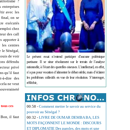
atriotisme ?
 entreprises
tir avec les
final, on se
re exécutés
l'emploi chez
eur des call
s apporter à
 les centres
 le Sénégal,
jouis de voir
Le présent essai n’entend participer d’aucune polémique
ions défendu
partisane. Il se situe résolument sur le terrain de l’analyse
ecteur privé
rationnelle, à l’écart des querelles oiseuses. L’intellectuel, en effet,
n’a pas pour vocation d’alimenter le débat stérile, mais d’éclairer
s qu’il faut
les problèmes collectifs en vue de leur résolution. S’interroger,
t-à-dire des
réfléchir,
 cela ne veut
souveraineté
 tous ces
00:58
-
Comment mettre le savoir au service du
pouvoir au Sénégal ?
 Bon, il faut
00:32
-
LIVRE DE OUMAR DEMBA BA, LES
MOTS FAÇONNENT LE MONDE : DISCOURS
ET DIPLOMATIE Des paroles, des mots et une