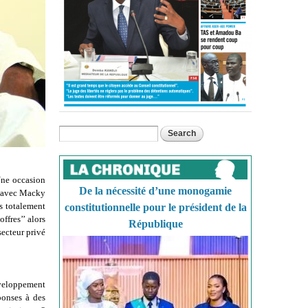
Search
Search form
Une occasion
De la nécessité d’une monogamie
, avec Macky
s totalement
constitutionnelle pour le président de la
ffres’’ alors
République
secteur privé
veloppement
ponses à des