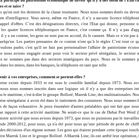
ça participe au patriotisme économique de savoir qu'il y a des biens de l’Etat c
es et se taire ?
as qu'on soit les derniers de la classe tournante. Nous nous sommes dotés ou devo
m d'intelligence. Vous savez, même en France, il n’y a aucune licence téléphoni
 appel d'offres. C’est des désignations directes, c'est l'Etat qui donne, personne n
 les quatre licences téléphoniques en France, c'est comme ça. Il n’y a pas d'appe
il y a un contrat, les gens ne sont pas en accord, ils le cassent. Mais ce n’est pas à
elqu'un. Les parties prenantes de ce contrat n'ont qu’à le régler. C’est tout ce q
ulons parler, c'est qu'il ne faut pas personnaliser l'affaire de patriotisme écon
ue nous avions engagée avant pour voir le secteur privé sénégalais, le secteur n
us ne sommes pas dans des secteurs stratégiques du pays. Nous ne le sommes 
ans les mines, dans les banques, la téléphonie en tant que telle.
enir à vos entreprises, comment se portent-elles ?
prise existe depuis 1933 et est sous le contrôle familial depuis 1973. Nous av
 nous nous sommes inscrits dans une logique où il n'y a que des entreprises int
s le maritime, c'est-à-dire le groupe Bolloré, Maersk Line, des multinationales. N
rise sénégalaise à avoir été dans le traitement des containers. Nous nous sommes 
as de façon exhaustive. Je peux énumérer d'autres préalables qui ont fait que no
par rapport à cette activité maritime. Ne serait-ce que le cas de Dubai Port Word
notre activité que nous avions depuis 1973, que nous ne puissions pas le travailler.
iode 2000-2012, pour nous, ça n'a été pour nous qu’une période de perte de chiffre
des décisions d'un régime sortant. Les gens qui étaient pendant cette époque touc
'est Maersk Line et le groupe Bolloré. A Maersk Line, ils ont arrêté leur opération, 