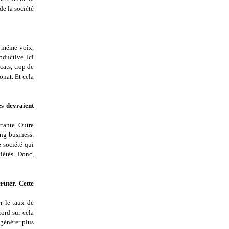
de la société
ne même voix,
oductive. Ici
cats, trop de
onat. Et cela
es devraient
rtante. Outre
ing business.
e société qui
iétés. Donc,
ruter. Cette
r le taux de
cord sur cela
 générer plus