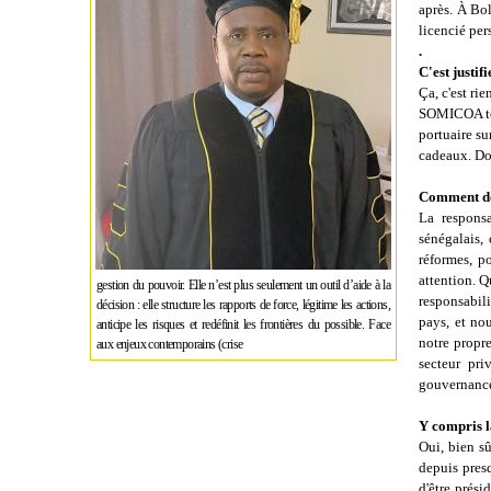
après. À Bol
licencié pe
.
C'est justif
Ça, c'est ri
SOMICOA tout
portuaire su
cadeaux. Don
Comment doi
La responsa
sénégalais,
réformes, po
attention. Q
gestion du pouvoir. Elle n’est plus seulement un outil d’aide à la
responsabil
décision : elle structure les rapports de force, légitime les actions,
pays, et no
anticipe les risques et redéfinit les frontières du possible. Face
notre propre
aux enjeux contemporains (crise
secteur pri
gouvernance
Y compris l
Oui, bien sû
depuis presq
d'être prés