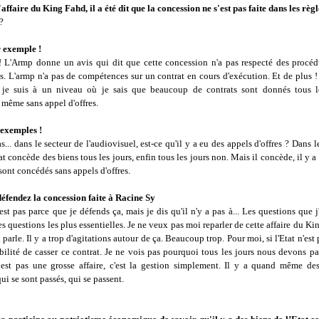
affaire du King Fahd, il a été dit que la concession ne s'est pas faite dans les règl
?
 exemple !
 L'Armp donne un avis qui dit que cette concession n'a pas respecté des procédur
is. L'armp n'a pas de compétences sur un contrat en cours d'exécution. Et de plus 
je suis à un niveau où je sais que beaucoup de contrats sont donnés tous le
 même sans appel d'offres.
exemples !
as... dans le secteur de l'audiovisuel, est-ce qu'il y a eu des appels d'offres ? Dans l
tat concède des biens tous les jours, enfin tous les jours non. Mais il concède, il y a
sont concédés sans appels d'offres.
éfendez la concession faite à Racine Sy
st pas parce que je défends ça, mais je dis qu'il n'y a pas à... Les questions que 
es questions les plus essentielles. Je ne veux pas moi reparler de cette affaire du Ki
parle. Il y a trop d'agitations autour de ça. Beaucoup trop. Pour moi, si l'Etat n'est 
ibilité de casser ce contrat. Je ne vois pas pourquoi tous les jours nous devons p
est pas une grosse affaire, c'est la gestion simplement. Il y a quand même des
ui se sont passés, qui se passent.