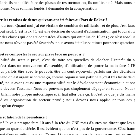
loré, ils sont allés faire des phases de restructuration, ils ont licencié. Mais nous,
rsonne. Nous sommes fondés à demander de la compensation
ier les remises de dettes qui vous ont été faites au Port de Dakar ?
en du tout. Quand moi j'ai été victime de combien de milliards... et de plus, c'est faux
 seul. C’est faux ! C’est une décision du conseil d'administration qui touchait t
r des choses qui ont été contestées, d'autres qui ont plus de 10 ans ; ce n'est absol
c nous n'avons pas été favorisés, nous avons été plus victimes pour cette question
t se comporter le secteur privé face au pouvoir ?
bilité du secteur privé, c’est de taire ses querelles de clocher. L'intérêt du s
 c'est dans un mouvement d'ensemble, d'unification, de porter la main face à l'E
ur parfois être avec le pouvoir, être un contre-pouvoir, parfois sur des décisions,
uand on est organisé comme ça, comme organisation patronale, c'est très facile de 
ité, nous avons aussi une responsabilité sur le développement économique et soc
us devons l'assumer. Nous ne pouvons pas simplement dégager en touche. Nous 
 bilan, notre propre autocritique et il faut aller vers ça. Et c'est ce que je dis mêm
vé ou organisation de secteur privé ; nous devons nous appliquer tous ces 
 qu'on évoque.
a rotation de la présidence ?
r ! Je vais presque faire 10 ans à la tête du CNP mais d'autres me diront que les a
ue un quart de siècle. Il est évident que ce n'est pas de la gouvernance. C'est fra
ident d'organisation pendant 25 ans. Donc ce que nous demandons aux autres, aux a