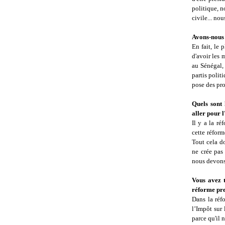
politique, n
civile... nou
Avons-nous 
En fait, le 
d'avoir les 
au Sénégal, 
partis polit
pose des pr
Quels sont 
aller pour 
Il y a la ré
cette réform
Tout cela do
ne crée pas
nous devons 
Vous avez t
réforme pre
Dans la réf
l’Impôt sur 
parce qu'il 