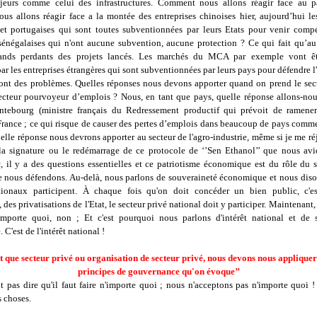
jeurs comme celui des infrastructures. Comment nous allons réagir face au p
s allons réagir face a la montée des entreprises chinoises hier, aujourd’hui les
et portugaises qui sont toutes subventionnées par leurs Etats pour venir compé
 sénégalaises qui n'ont aucune subvention, aucune protection ? Ce qui fait qu’au 
rands perdants des projets lancés. Les marchés du MCA par exemple vont êt
ar les entreprises étrangères qui sont subventionnées par leurs pays pour défendre 
sont des problèmes. Quelles réponses nous devons apporter quand on prend le sect
secteur pourvoyeur d’emplois ? Nous, en tant que pays, quelle réponse allons-nou
ebourg (ministre français du Redressement productif qui prévoit de ramener
France ; ce qui risque de causer des pertes d’emplois dans beaucoup de pays comme
le réponse nous devrons apporter au secteur de l'agro-industrie, même si je me ré
a signature ou le redémarrage de ce protocole de ‘’Sen Ethanol’’ que nous av
, il y a des questions essentielles et ce patriotisme économique est du rôle du s
e nous défendons. Au-delà, nous parlons de souveraineté économique et nous dison
ionaux participent. À chaque fois qu'on doit concéder un bien public, c'es
 des privatisations de l'Etat, le secteur privé national doit y participer. Maintenant,
importe quoi, non ; Et c'est pourquoi nous parlons d'intérêt national et de 
C'est de l'intérêt national !
t que secteur privé ou organisation de secteur privé, nous devons nous appliquer
principes de gouvernance qu'on évoque’’
 pas dire qu'il faut faire n'importe quoi ; nous n'acceptons pas n'importe quoi !
s choses.