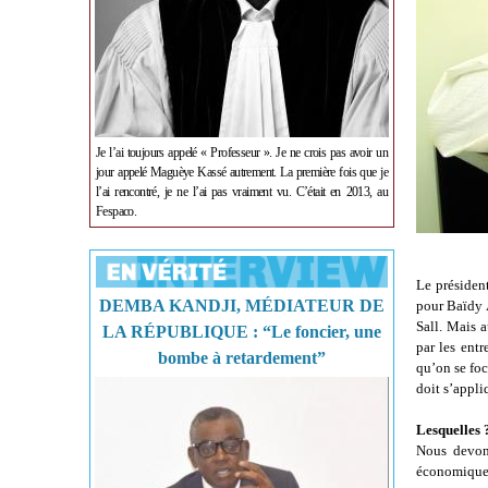
Je l’ai toujours appelé « Professeur ». Je ne crois pas avoir un
jour appelé Maguèye Kassé autrement. La première fois que je
l’ai rencontré, je ne l’ai pas vraiment vu. C’était en 2013, au
Fespaco.
Le présiden
DEMBA KANDJI, MÉDIATEUR DE
pour Baïdy 
Sall. Mais 
LA RÉPUBLIQUE : “Le foncier, une
par les entr
bombe à retardement”
qu’on se foc
doit s’appli
Lesquelles 
Nous devon
économique 