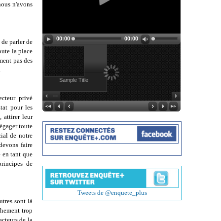
 nous n'avons
00:00
00:00
 de parler de
oute la place
ument pas des
.
Sample Title
ecteur privé
tat pour les
 attirer leur
dégager toute
ial de notre
devons faire
e en tant que
principes de
Tweets de @enquete_plus
utres sont là
nchement trop
cteurs de la