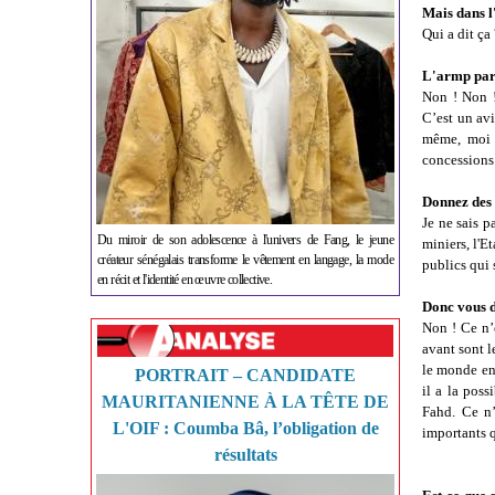
Mais dans l'
Qui a dit ça 
L'armp par
Non ! Non !
C’est un av
même, moi 
concessions
Donnez des 
Je ne sais p
Du miroir de son adolescence à l'univers de Fang, le jeune
miniers, l'E
créateur sénégalais transforme le vêtement en langage, la mode
publics qui 
en récit et l'identité en œuvre collective.
Donc vous d
Non ! Ce n’e
avant sont l
le monde en 
PORTRAIT – CANDIDATE
il a la poss
MAURITANIENNE À LA TÊTE DE
Fahd. Ce n’
L'OIF : Coumba Bâ, l’obligation de
importants q
résultats