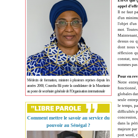
Est-ce que 
appel d’offr
Il ne faut p
d'un minimu
l'objet d'un
mot. Toutes
Maintenant, 
dessus ou qu
dont nous vo
réflexion q
constat, no
sommes pas d
Pour en rev
Médecin de formation, ministre à plusieurs reprises depuis les
Notre entre
années 2000, Coumba Bâ porte la candidature de la Mauritanie
fonctionné,
au poste de secrétaire générale de l'Organisation internationale
globales dan
seule entrep
le temps, p
difficultés 
concession, 
Comment mettre le savoir au service du
dans la pér
pouvoir au Sénégal ?
majeure par 
port word, c