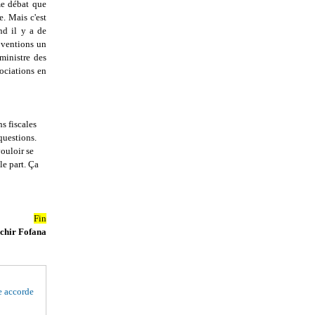
me débat que
. Mais c'est
nd il y a de
ubventions un
ministre des
ociations en
s fiscales
questions.
vouloir se
le part. Ça
Fin
chir Fofana
 accorde