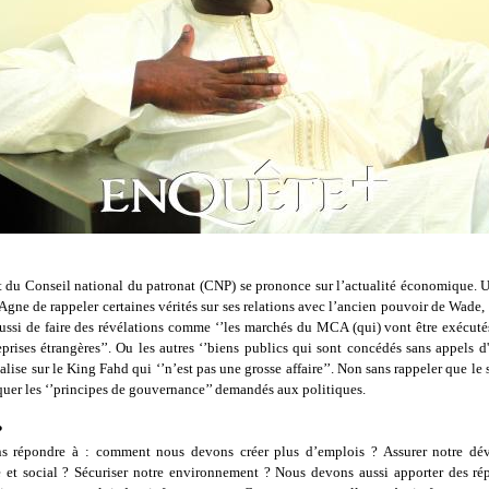
t du Conseil national du patronat (CNP) se prononce sur l’actualité économique. 
Agne de rappeler certaines vérités sur ses relations avec l’ancien pouvoir de Wade
aussi de faire des révélations comme ‘’les marchés du MCA (qui) vont être exécuté
eprises étrangères’’. Ou les autres ‘’biens publics qui sont concédés sans appels d'o
alise sur le King Fahd qui ‘’n’est pas une grosse affaire’’. Non sans rappeler que le 
quer les ‘’principes de gouvernance’’ demandés aux politiques.
?
s répondre à : comment nous devons créer plus d’emplois ? Assurer notre dé
et social ? Sécuriser notre environnement ? Nous devons aussi apporter des ré