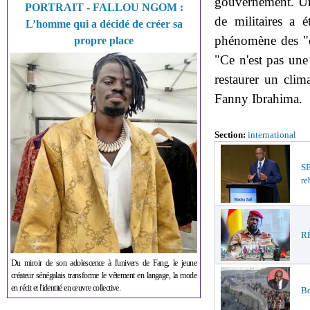
gouvernement. Un
PORTRAIT - FALLOU NGOM :
de militaires a 
L’homme qui a décidé de créer sa
phénomène des "co
propre place
"Ce n'est pas une 
restaurer un clim
Fanny Ibrahima.
Section:
international
S
re
RÉ
Du miroir de son adolescence à l'univers de Fang, le jeune
créateur sénégalais transforme le vêtement en langage, la mode
en récit et l'identité en œuvre collective.
Bo