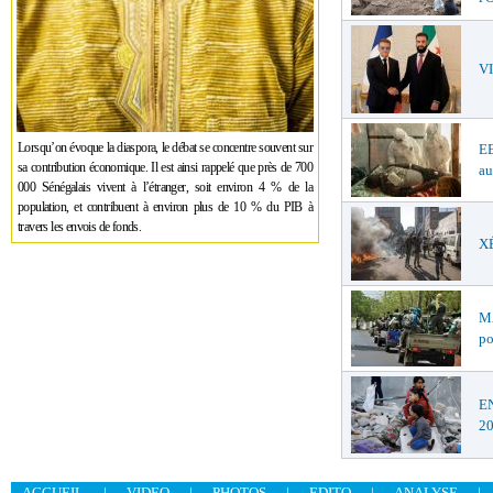
V
Lorsqu’on évoque la diaspora, le débat se concentre souvent sur
EB
sa contribution économique. Il est ainsi rappelé que près de 700
au
000 Sénégalais vivent à l’étranger, soit environ 4 % de la
population, et contribuent à environ plus de 10 % du PIB à
travers les envois de fonds.
XÉ
MA
po
EN
2
ACCUEIL
|
VIDEO
|
PHOTOS
|
EDITO
|
ANALYSE
|