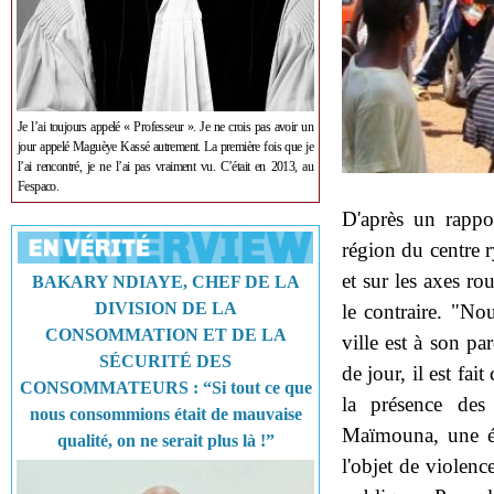
Je l’ai toujours appelé « Professeur ». Je ne crois pas avoir un
jour appelé Maguèye Kassé autrement. La première fois que je
l’ai rencontré, je ne l’ai pas vraiment vu. C’était en 2013, au
Fespaco.
D'après un rapp
région du centre 
et sur les axes r
BAKARY NDIAYE, CHEF DE LA
DIVISION DE LA
le contraire. "Nou
CONSOMMATION ET DE LA
ville est à son p
SÉCURITÉ DES
de jour, il est fai
CONSOMMATEURS : “Si tout ce que
la présence des 
nous consommions était de mauvaise
Maïmouna, une ét
qualité, on ne serait plus là !”
l'objet de violence