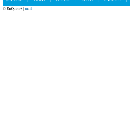
© EnQuete+ |
mail