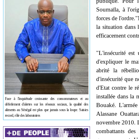
publique. Pour l
Soumaïla, à l'or
forces de l'ordre
la situation dans
efficacement cont
"L'insécurité est
d'expliquer le 
abrité la rébel
d'insécurité que n
d'Etat contre le 
installée dans la 
Face à l'inquiétude croissante des consommateurs et au
Bouaké. L'armée d
déferlement d'alertes sur les réseaux sociaux, la qualité des
aliments au Sénégal est plus que jamais sous la loupe. Saisies
Alassane Ouattara
record, rôle des laboratoires
novembre 2010. Le
combattants des 