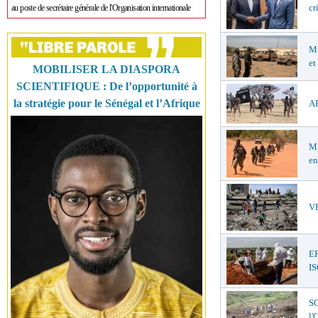
cr
au poste de secrétaire générale de l'Organisation internationale
MA
et
MOBILISER LA DIASPORA
SCIENTIFIQUE : De l’opportunité à
la stratégie pour le Sénégal et l’Afrique
AF
MA
en
VE
E
I
SO
l