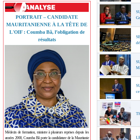
S
PORTRAIT – CANDIDATE
Gr
MAURITANIENNE À LA TÊTE DE
L'OIF : Coumba Bâ, l’obligation de
S
résultats
dé
SU
Ma
SU
ce
TH
Médecin de formation, ministre à plusieurs reprises depuis les
LE
années 2000, Coumba Bâ porte la candidature de la Mauritanie