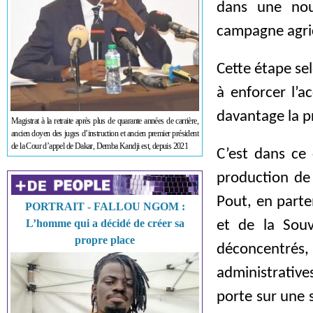
dans une nou
campagne agri
Cette étape se
à enforcer l’
davantage la p
Magistrat à la retraite après plus de quarante années de carrière,
ancien doyen des juges d’instruction et ancien premier président
de la Cour d’appel de Dakar, Demba Kandji est, depuis 2021
C’est dans ce 
production de 
Pout, en parten
PORTRAIT - FALLOU NGOM :
L’homme qui a décidé de créer sa
et de la Souv
propre place
déconcentrés, 
administrative
porte sur une 