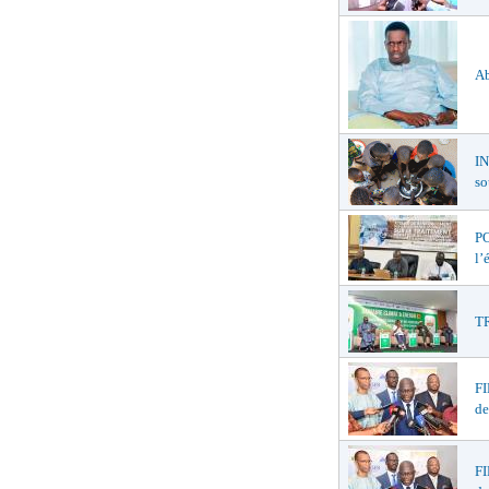
Ab
I
so
PO
l’
TR
F
de
F