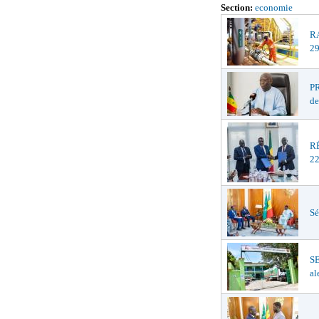
Section:
economie
R
29
PR
de
R
22
Sé
S
al