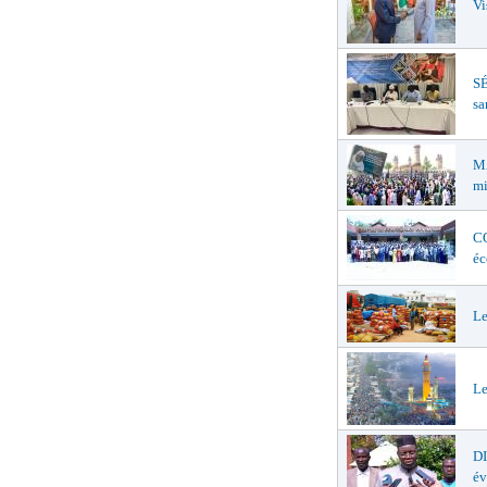
Vi
SÉ
sa
MA
mi
CO
éc
Le
Le
D
év