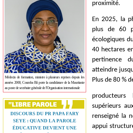
proximité.
En 2025, la p
plus de 60 p
écologiques du
40 hectares em
pertinence 
atteindre jusqu
Médecin de formation, ministre à plusieurs reprises depuis les
Plus de 80 % d
années 2000, Coumba Bâ porte la candidature de la Mauritanie
au poste de secrétaire générale de l'Organisation internationale
producteurs 
supérieurs au
DISCOURS DU PR PAPA FARY
renseigné la n
SEYE : QUAND LA PAROLE
appui structur
ÉDUCATIVE DEVIENT UNE