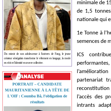
minimale de 15
de 1,5 tonne
nationale qui e
1e Tonne à l’h
semences de ma
Du miroir de son adolescence à l'univers de Fang, le jeune
ICS contrib
créateur sénégalais transforme le vêtement en langage, la mode
performantes, 
en récit et l'identité en œuvre collective.
l’amélioratio
partenariat t
PORTRAIT – CANDIDATE
reconstitution
MAURITANIENNE À LA TÊTE DE
L'OIF : Coumba Bâ, l’obligation de
l’accès des p
résultats
intrants ada