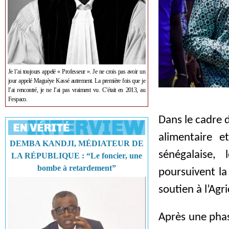
Je l’ai toujours appelé « Professeur ». Je ne crois pas avoir un
jour appelé Maguèye Kassé autrement. La première fois que je
l’ai rencontré, je ne l’ai pas vraiment vu. C’était en 2013, au
Fespaco.
Dans le cadre 
alimentaire e
DEMBA KANDJI, MÉDIATEUR DE
sénégalaise,
LA RÉPUBLIQUE : “Le foncier, une
bombe à retardement”
poursuivent l
soutien à l’Agr
Après une phas