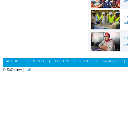
de
EA
mi
LÉ
pa
ACCUEIL
|
VIDEO
|
PHOTOS
|
EDITO
|
ANALYSE
|
© EnQuete+ |
mail