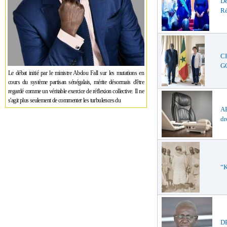
De
Ré
C
GO
Le débat initié par le ministre Abdou Fall sur les mutations en
cours du système partisan sénégalais, mérite désormais d'être
regardé comme un véritable exercice de réflexion collective. Il ne
s'agit plus seulement de commenter les turbulences du
AB
dr
“K
D