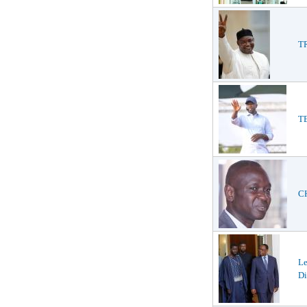
TR
TE
CH
L
Di