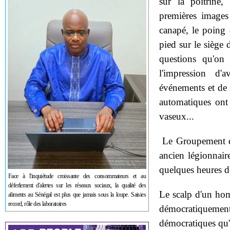
sur la poitrine,
premières images
canapé, le poing 
pied sur le siège 
questions qu'on
l'impression d'
événements et de s
automatiques ont
vaseux...
Le Groupement de
ancien légionnair
quelques heures d
Face à l'inquiétude croissante des consommateurs et au
déferlement d'alertes sur les réseaux sociaux, la qualité des
Le scalp d'un hom
aliments au Sénégal est plus que jamais sous la loupe. Saisies
record, rôle des laboratoires
démocratiqueme
démocratiques qu'i