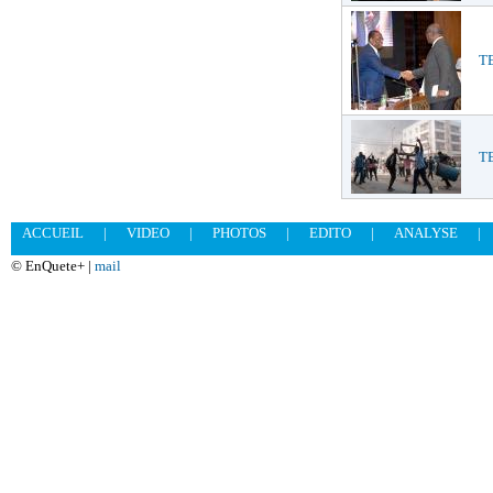
TE
T
ACCUEIL
|
VIDEO
|
PHOTOS
|
EDITO
|
ANALYSE
|
© EnQuete+ |
mail