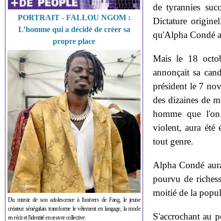
de tyrannies succ
PORTRAIT - FALLOU NGOM :
Dictature origine
L’homme qui a décidé de créer sa
qu'Alpha Condé av
propre place
Mais le 18 octob
annonçait sa cand
président le 7 nov
des dizaines de m
homme que l'on d
violent, aura été
tout genre.
Alpha Condé aura,
pourvu de richess
moitié de la popul
Du miroir de son adolescence à l'univers de Fang, le jeune
créateur sénégalais transforme le vêtement en langage, la mode
S'accrochant au p
en récit et l'identité en œuvre collective.