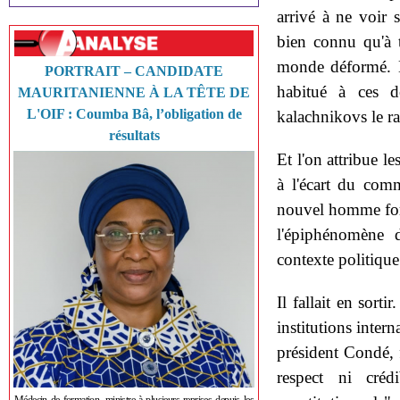
arrivé à ne voir s
bien connu qu'à t
monde déformé. Le
PORTRAIT – CANDIDATE
habitué à ces d
MAURITANIENNE À LA TÊTE DE
L'OIF : Coumba Bâ, l’obligation de
kalachnikovs le ra
résultats
Et l'on attribue l
à l'écart du comm
nouvel homme fort
l'épiphénomène d
contexte politique
Il fallait en sort
institutions inter
président Condé,
respect ni créd