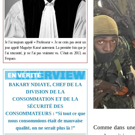
Je l’ai toujours appelé « Professeur ». Je ne crois pas avoir un
jour appelé Maguèye Kassé autrement. La première fois que je
l’ai rencontré, je ne l’ai pas vraiment vu. C’était en 2013, au
Fespaco.
BAKARY NDIAYE, CHEF DE LA
DIVISION DE LA
CONSOMMATION ET DE LA
SÉCURITÉ DES
CONSOMMATEURS : “Si tout ce que
nous consommions était de mauvaise
Comme dans une u
qualité, on ne serait plus là !”