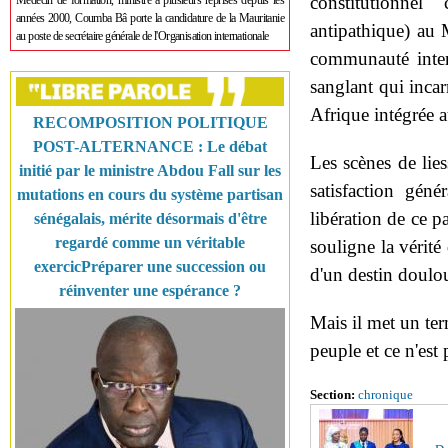
constitutionnel "
Médecin de formation, ministre à plusieurs reprises depuis les
années 2000, Coumba Bâ porte la candidature de la Mauritanie
antipathique) au 
au poste de secrétaire générale de l'Organisation internationale
communauté intern
sanglant qui inca
Afrique intégrée 
RECOMPOSITION POLITIQUE
POST-ALTERNANCE : Le débat
Les scènes de lies
initié par le ministre Abdou Fall sur les
satisfaction géné
mutations en cours du système partisan
libération de ce pa
sénégalais, mérite désormais d'être
regardé comme un véritable
souligne la vérité
exercicPréparer une succession ou
d'un destin doulo
réinventer une espérance ?
Mais il met un ter
peuple et ce n'est
Section:
chronique