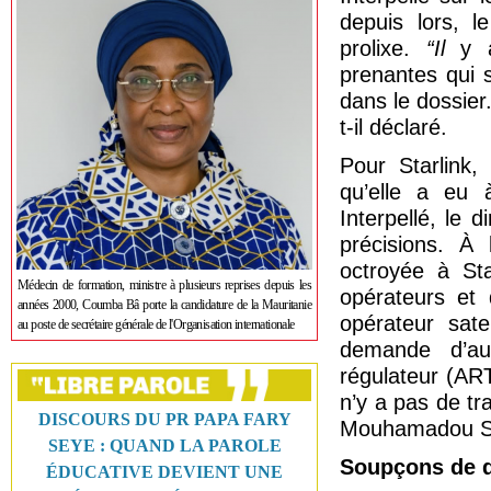
depuis lors, 
prolixe.
“Il
y a
prenantes qui 
dans le dossier
t-il déclaré.
Pour Starlink,
qu’elle a eu 
Interpellé, le
précisions. À l
octroyée à Sta
Médecin de formation, ministre à plusieurs reprises depuis les
opérateurs et 
années 2000, Coumba Bâ porte la candidature de la Mauritanie
opérateur sate
au poste de secrétaire générale de l'Organisation internationale
demande d’au
régulateur (ART
n’y a pas de tr
DISCOURS DU PR PAPA FARY
Mouhamadou S
SEYE : QUAND LA PAROLE
Soupçons de 
ÉDUCATIVE DEVIENT UNE