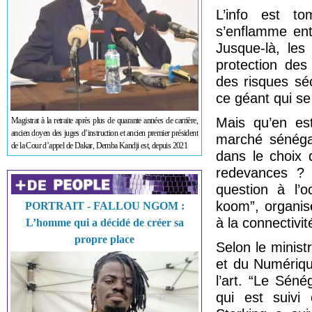
L’info est t
s’enflamme ent
Jusque-là, les
protection des
des risques séc
ce géant qui se
Mais qu’en est
Magistrat à la retraite après plus de quarante années de carrière,
ancien doyen des juges d’instruction et ancien premier président
marché sénégal
de la Cour d’appel de Dakar, Demba Kandji est, depuis 2021
dans le choix 
redevances ? 
question à l’
koom”, organis
PORTRAIT - FALLOU NGOM :
à la connectivit
L’homme qui a décidé de créer sa
propre place
Selon le minis
et du Numérique
l’art. “Le Sén
qui est suivi