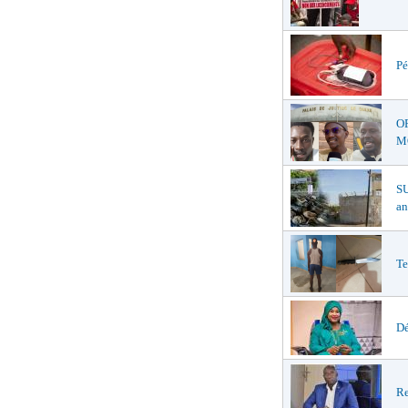
Pé
O
MŒ
S
an
Te
Dé
Re