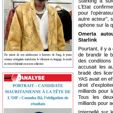
Starking a sui
L’Etat confirm
pour l’opérate
autre acteur”, s
aphone sur la 
Omerta autou
Starlink
Pourtant, il y 
de brandir le 
Du miroir de son adolescence à l'univers de Fang, le jeune
créateur sénégalais transforme le vêtement en langage, la mode
des conditions
en récit et l'identité en œuvre collective.
accusait les au
bradé des lice
YAS avait en ef
droit d’exploi
PORTRAIT – CANDIDATE
milliards pour 
MAURITANIENNE À LA TÊTE DE
Tous les deux
L'OIF : Coumba Bâ, l’obligation de
milliards pour 
résultats
Interpellé sur 