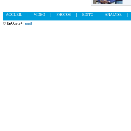
ACCUEIL
|
VIDEO
|
PHOTOS
|
EDITO
|
ANALYSE
|
© EnQuete+ |
mail