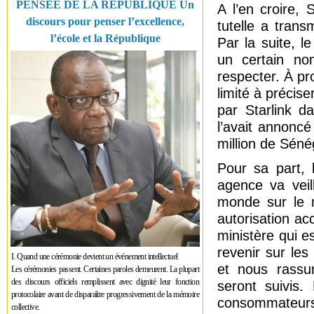
PENSÉE DE LA RÉPUBLIQUE Un
A l’en croire, 
discours pour penser l’excellence,
tutelle a tran
l’école et la République
Par la suite, 
un certain nom
respecter. À pr
limité à précis
par Starlink d
l’avait annoncé
million de Séné
Pour sa part, 
agence va veill
monde sur le m
autorisation ac
ministère qui e
revenir sur le
I. Quand une cérémonie devient un événement intellectuel
et nous rassu
Les cérémonies passent. Certaines paroles demeurent. La plupart
des discours officiels remplissent avec dignité leur fonction
seront suivis.
protocolaire avant de disparaître progressivement de la mémoire
consommateurs, 
collective.