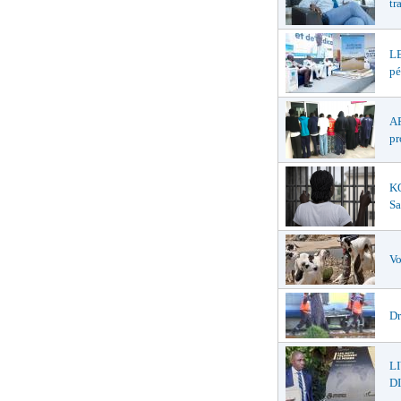
tr
LE
pé
AF
pr
K
Sa
Vo
Dr
L
DI