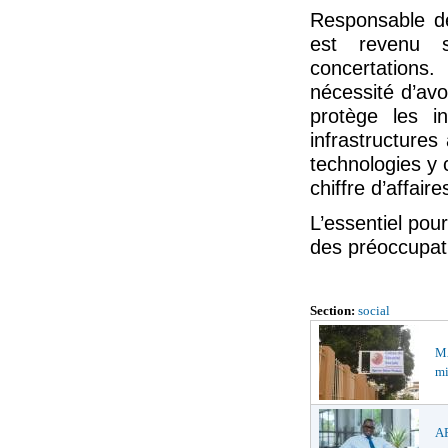
Responsable de
est revenu s
concertations.
nécessité d’avo
protège les i
infrastructures
technologies y c
chiffre d’affaire
L’essentiel pour
des préoccupat
Section:
social
M
mi
AP