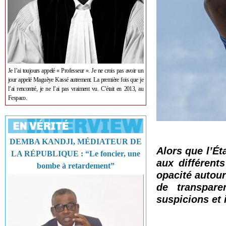
Je l’ai toujours appelé « Professeur ». Je ne crois pas avoir un
jour appelé Maguèye Kassé autrement. La première fois que je
l’ai rencontré, je ne l’ai pas vraiment vu. C’était en 2013, au
Fespaco.
DEMBA KANDJI, MÉDIATEUR DE
Alors que l’É
LA RÉPUBLIQUE : “Le foncier, une
aux différent
bombe à retardement”
opacité autour
de transpare
suspicions et 