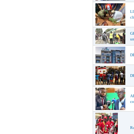
LI
cl
GR
un
DÉ
DR
AF
co
Ru