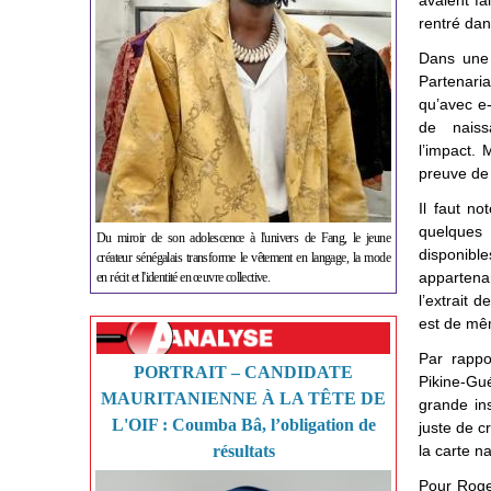
avaient fa
rentré dan
Dans une 
Partenari
qu’avec e-
de naiss
l’impact. 
preuve de 
Il faut no
quelques 
Du miroir de son adolescence à l'univers de Fang, le jeune
disponibles
créateur sénégalais transforme le vêtement en langage, la mode
appartenan
en récit et l'identité en œuvre collective.
l’extrait 
est de mêm
Par rappo
PORTRAIT – CANDIDATE
Pikine-Gu
MAURITANIENNE À LA TÊTE DE
grande ins
L'OIF : Coumba Bâ, l’obligation de
juste de c
résultats
la carte na
Pour Roger