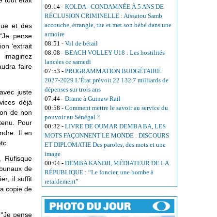
 tout était
09:14
-
KOLDA - CONDAMNÉE À 5 ANS DE
RÉCLUSION CRIMINELLE : Aissatou Samb
accouche, étrangle, tue et met son bébé dans une
que et des
armoire
 “Je pense
08:51
-
Vol de bétail
on ‘extrait
08:08
-
BEACH VOLLEY U18 : Les hostilités
 imaginez
lancées ce samedi
audra faire
07:53
-
PROGRAMMATION BUDGÉTAIRE
2027-2029 L’État prévoit 22 132,7 milliards de
dépenses sur trois ans
 avec juste
07:44
-
Drame à Guinaw Rail
vices déjà
00:58
-
Comment mettre le savoir au service du
ation de non
pouvoir au Sénégal ?
étenu. Pour
00:32
-
LIVRE DE OUMAR DEMBA BA, LES
ndre. Il en
MOTS FAÇONNENT LE MONDE : DISCOURS
 etc.
ET DIPLOMATIE Des paroles, des mots et une
image
, Rufisque
00:04
-
DEMBA KANDJI, MÉDIATEUR DE LA
ibunaux de
RÉPUBLIQUE : “Le foncier, une bombe à
, il suffit
retardement”
la copie de
. “Je pense