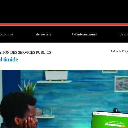
Skip to
main
content
economie
+ de societe
+ d'international
+ de sp
Publié le 30 Ap
ATION DES SERVICES PUBLICS
l timide