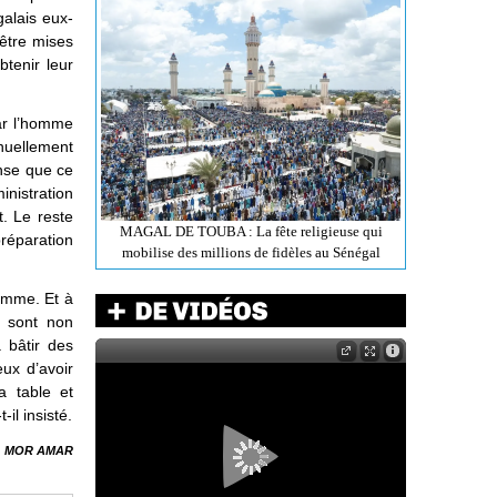
galais eux-
être mises
tenir leur
par l’homme
nuellement
ense que ce
inistration
t. Le reste
MAGAL DE TOUBA : La fête religieuse qui
préparation
mobilise des millions de fidèles au Sénégal
homme. Et à
s sont non
 bâtir des
ux d’avoir
a table et
-il insisté.
MOR AMAR