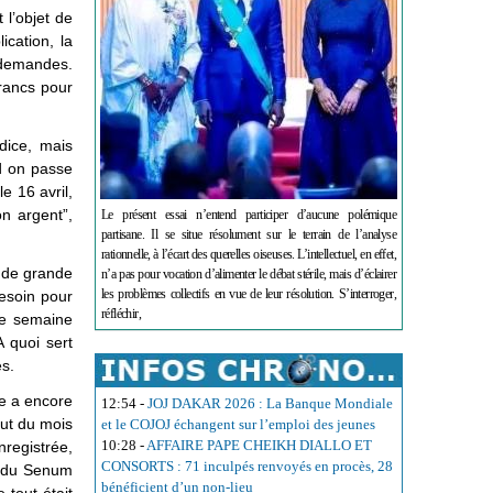
 l’objet de
ication, la
s demandes.
francs pour
dice, mais
nd on passe
e 16 avril,
on argent”,
Le présent essai n’entend participer d’aucune polémique
partisane. Il se situe résolument sur le terrain de l’analyse
rationnelle, à l’écart des querelles oiseuses. L’intellectuel, en effet,
l de grande
n’a pas pour vocation d’alimenter le débat stérile, mais d’éclairer
les problèmes collectifs en vue de leur résolution. S’interroger,
besoin pour
réfléchir,
ne semaine
A quoi sert
es.
me a encore
12:54
-
JOJ DAKAR 2026 : La Banque Mondiale
but du mois
et le COJOJ échangent sur l’emploi des jeunes
10:28
-
AFFAIRE PAPE CHEIKH DIALLO ET
registrée,
CONSORTS : 71 inculpés renvoyés en procès, 28
es du Senum
bénéficient d’un non-lieu