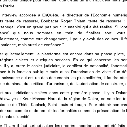
it un communiqué pour informer que c’était dû à un accident mais que
s l’ordre.
interview accordée à EnQuête, le directeur de l’Économie numéri
ats tente de rassurer, Boubacar Roger Thiam, tente de rassurer :
senegal, c’est un grand pas pour l’humanité qui a été réalisé. Si l’opti
ance’ que nous sommes en train de finaliser sort, vous
Maintenant, comme tout changement, il peut y avoir des couacs. Il f
patience, mais aussi de confiance.”
ter qu’actuellement, la plateforme est encore dans sa phase pilote,
régions ciblées et quelques services. En ce qui concerne les ser
, il y a, outre le casier judiciaire, le certificat de nationalité, l’attest
ce à la fonction publique mais aussi l’autorisation de visite d’un d
de naissance qui est un des documents les plus sollicités, il faudra atte
e du ninea, du certificat d’urbanisme, de l’autorisation de construire,
rt aux juridictions ciblées dans cette première phase, il y a Dakar
édiawaye et Keur Massar. Hors de la région de Dakar, on note les tr
tance de Thiès, Kaolack, Saint Louis et Louga. Pour obtenir son casier
réer son compte et de remplir les formalités comme la présentation de 
tionale d’identité.
 Thiam, il faut surtout saluer les progrès importants qui ont été faits