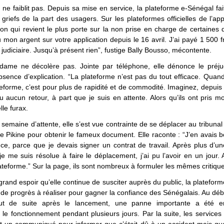
ne faiblit pas. Depuis sa mise en service, la plateforme e-Sénégal fait
riefs de la part des usagers. Sur les plateformes officielles de l’appl
ion qui revient le plus porte sur la non prise en charge de certaine
u mon argent sur votre application depuis le 16 avril. J’ai payé 1 500 
 judiciaire. Jusqu’à présent rien”, fustige Bally Bousso, mécontente.
dame ne décolère pas. Jointe par téléphone, elle dénonce le préju
absence d’explication. “La plateforme n’est pas du tout efficace. Qua
teforme, c’est pour plus de rapidité et de commodité. Imaginez, depuis l
çu aucun retour, à part que je suis en attente. Alors qu’ils ont pris m
lle furax.
semaine d’attente, elle s’est vue contrainte de se déplacer au tribuna
e Pikine pour obtenir le fameux document. Elle raconte : “J’en avais 
ce, parce que je devais signer un contrat de travail. Après plus d’u
 je me suis résolue à faire le déplacement, j’ai pu l’avoir en un jour. 
lateforme.” Sur la page, ils sont nombreux à formuler les mêmes critiqu
grand espoir qu’elle continue de susciter auprès du public, la platefor
e progrès à réaliser pour gagner la confiance des Sénégalais. Au dé
tout de suite après le lancement, une panne importante a été en
 le fonctionnement pendant plusieurs jours. Par la suite, les servic