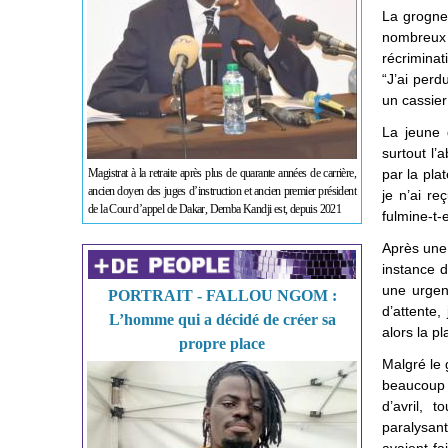
La grogne 
nombreux g
récriminat
“J’ai perd
un cassier
La jeune 
surtout l’
Magistrat à la retraite après plus de quarante années de carrière,
par la pla
ancien doyen des juges d’instruction et ancien premier président
je n’ai re
de la Cour d’appel de Dakar, Demba Kandji est, depuis 2021
fulmine-t-e
Après une 
instance d
une urgen
PORTRAIT - FALLOU NGOM :
d’attente,
L’homme qui a décidé de créer sa
alors la p
propre place
Malgré le 
beaucoup d
d’avril, 
paralysant