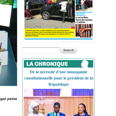
Search
Search form
De la nécessité d’une monogamie
constitutionnelle pour le président de la
République
égal peine