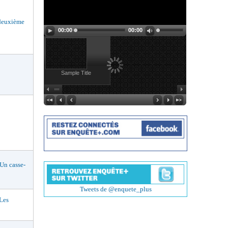
deuxième
00:00
00:00
Sample Title
n casse-
Tweets de @enquete_plus
Les