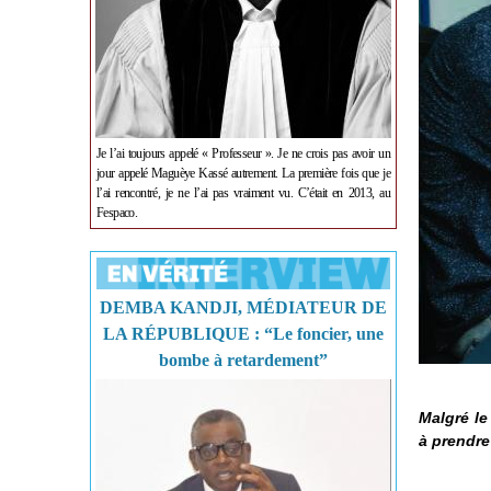
Je l’ai toujours appelé « Professeur ». Je ne crois pas avoir un
jour appelé Maguèye Kassé autrement. La première fois que je
l’ai rencontré, je ne l’ai pas vraiment vu. C’était en 2013, au
Fespaco.
DEMBA KANDJI, MÉDIATEUR DE
LA RÉPUBLIQUE : “Le foncier, une
bombe à retardement”
Malgré le
à prendre