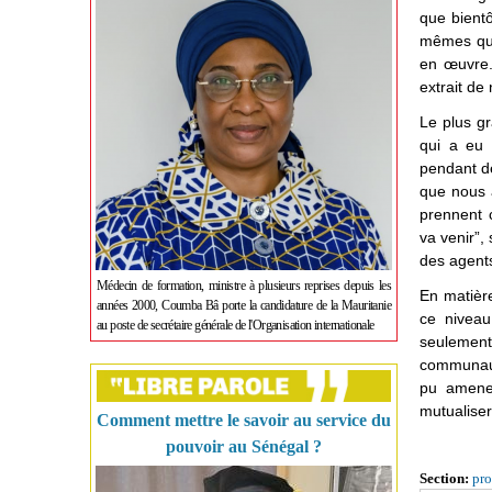
que bientô
mêmes qui
en œuvre.
extrait de
Le plus gr
qui a eu 
pendant de
que nous a
prennent c
va venir”,
des agents
Médecin de formation, ministre à plusieurs reprises depuis les
En matière
années 2000, Coumba Bâ porte la candidature de la Mauritanie
ce niveau
au poste de secrétaire générale de l'Organisation internationale
seulement
communaut
pu amener
mutualiser 
Comment mettre le savoir au service du
pouvoir au Sénégal ?
Section:
pro