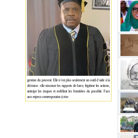
gestion du pouvoir. Elle n’est plus seulement un outil d’aide à la
décision : elle structure les rapports de force, légitime les actions,
anticipe les risques et redéfinit les frontières du possible. Face
aux enjeux contemporains (crise