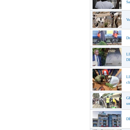
Sa
Vo
Dr
L
DI
LI
cl
GR
un
DÉ