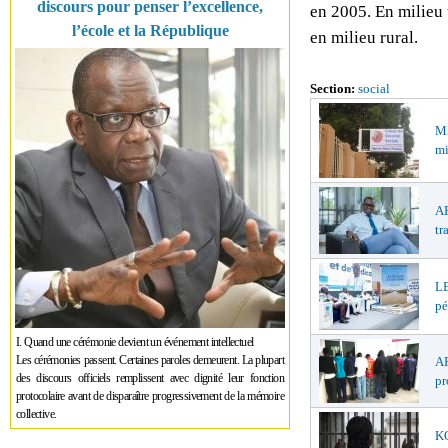
discours pour penser l’excellence,
en 2005. En milieu 
l’école et la République
en milieu rural.
Section:
social
M
mi
AP
tr
LE
pé
I. Quand une cérémonie devient un événement intellectuel
Les cérémonies passent. Certaines paroles demeurent. La plupart
AF
des discours officiels remplissent avec dignité leur fonction
pr
protocolaire avant de disparaître progressivement de la mémoire
collective.
K