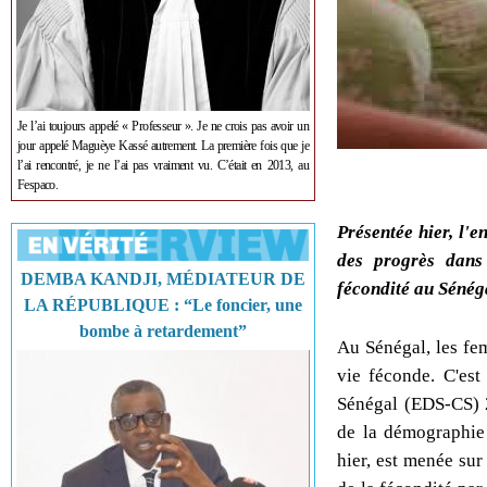
Je l’ai toujours appelé « Professeur ». Je ne crois pas avoir un
jour appelé Maguèye Kassé autrement. La première fois que je
l’ai rencontré, je ne l’ai pas vraiment vu. C’était en 2013, au
Fespaco.
Présentée hier, l'
des progrès dans
DEMBA KANDJI, MÉDIATEUR DE
fécondité au Sénég
LA RÉPUBLIQUE : “Le foncier, une
bombe à retardement”
Au Sénégal, les fe
vie féconde. C'es
Sénégal (EDS-CS) 2
de la démographie 
hier, est menée sur