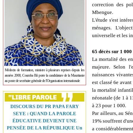
correction des po
Mbengue.
L'étude s'est intér
ménages. L'objec
universelle et les i
65 décès sur 1 000
La mortalité des e
majeure.
Selon l
Médecin de formation, ministre à plusieurs reprises depuis les
naissances vivantes
années 2000, Coumba Bâ porte la candidature de la Mauritanie
au poste de secrétaire générale de l'Organisation internationale
est classé 6e avant
la mortalité infant
néonatale (de 1 à 1
à 23 pour 1 000.
DISCOURS DU PR PAPA FARY
Par ailleurs, au Sé
SEYE : QUAND LA PAROLE
19% souffrent d'une
ÉDUCATIVE DEVIENT UNE
PENSÉE DE LA RÉPUBLIQUE Un
a considérablement