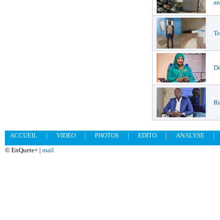
an
Te
Dé
Re
ACCUEIL
|
VIDEO
|
PHOTOS
|
EDITO
|
ANALYSE
|
© EnQuete+ |
mail