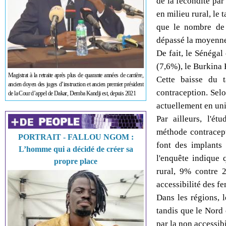
de la fécondité pa
en milieu rural, le
que le nombre de 
dépassé la moyenne
De fait, le Sénégal
(7,6%), le Burkina
Magistrat à la retraite après plus de quarante années de carrière,
Cette baisse du 
ancien doyen des juges d’instruction et ancien premier président
contraception. Sel
de la Cour d’appel de Dakar, Demba Kandji est, depuis 2021
actuellement en un
Par ailleurs, l'é
méthode contracepti
PORTRAIT - FALLOU NGOM :
font des implants 
L’homme qui a décidé de créer sa
l'enquête indique q
propre place
rural, 9% contre 2
accessibilité des f
Dans les régions, l
tandis que le Nord 
par la non accessibi