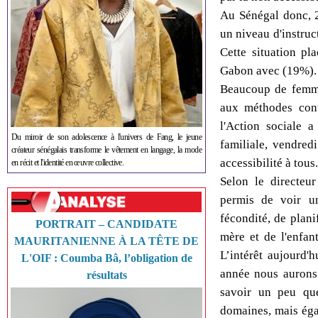
Au Sénégal donc, 
un niveau d'instruc
Cette situation pl
Gabon avec (19%).
Beaucoup de femmes
aux méthodes cont
l'Action sociale a
Du miroir de son adolescence à l'univers de Fang, le jeune
familiale, vendred
créateur sénégalais transforme le vêtement en langage, la mode
accessibilité à tous.
en récit et l'identité en œuvre collective.
Selon le directeu
permis de voir u
fécondité, de plani
PORTRAIT – CANDIDATE
mère et de l'enfant
MAURITANIENNE À LA TÊTE DE
L’intérêt aujourd'h
L'OIF : Coumba Bâ, l’obligation de
année nous aurons 
résultats
savoir un peu quel
domaines, mais éga