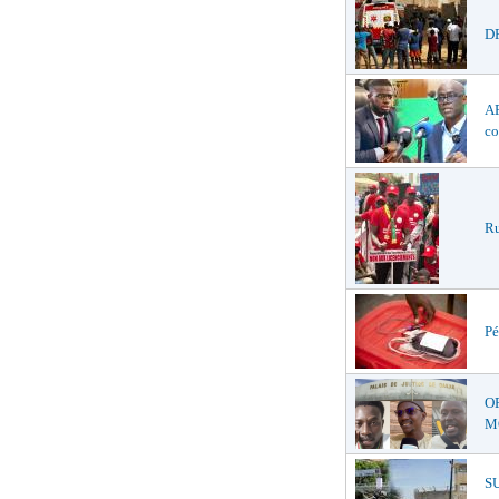
DR
AF
co
Ru
Pé
O
MŒ
S