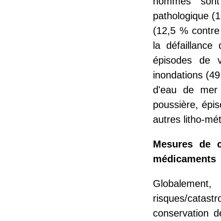
hommes sont 
pathologique (1
(12,5 % contre
la défaillance
épisodes de 
inondations (49
d'eau de mer
poussière, épi
autres litho-mé
Mesures de c
médicaments
Globalemen
risques/catast
conservation d