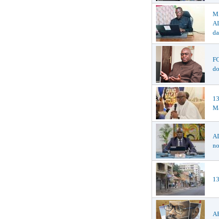
M
AL
da
F
do
1
Ma
AD
no
13
AF