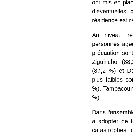
ont mis en pla
d’éventuelles 
résidence est re
Au niveau rég
personnes âgée
précaution son
Ziguinchor (88
(87,2 %) et Da
plus faibles s
%), Tambacound
%).
Dans l’ensembl
à adopter de t
catastrophes, 