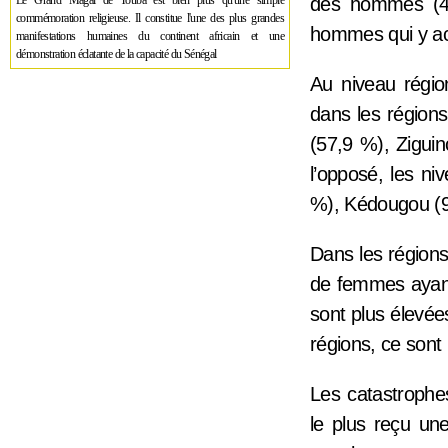
Le Grand Magal de Touba est bien plus qu'une simple
des hommes (48
commémoration religieuse. Il constitue l'une des plus grandes
hommes qui y ac
manifestations humaines du continent africain et une
démonstration éclatante de la capacité du Sénégal
Au niveau régio
dans les régions
(57,9 %), Zigui
l’opposé, les ni
%), Kédougou (9
Dans les régions
de femmes ayant
sont plus élevée
régions, ce sont
Les catastrophe
le plus reçu un