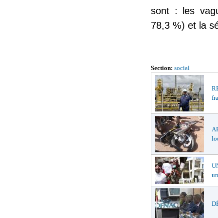
sont : les vag
78,3 %) et la 
Section:
social
R
fr
A
lo
U
un
DÉ