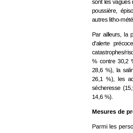
sont les vagues 
poussière, épi
autres litho-mét
Par ailleurs, la
d’alerte préco
catastrophes/risq
% contre 30,2 
28,6 %), la sali
26,1 %), les ac
sécheresse (15
14,6 %).
Mesures de pr
Parmi les pers