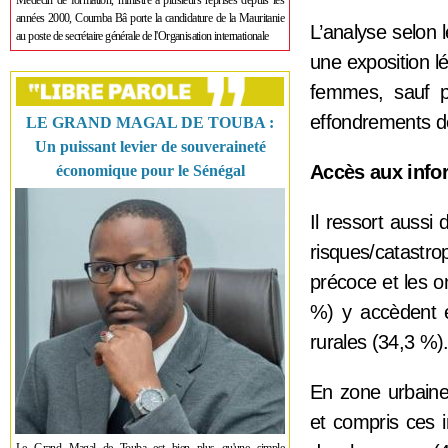
Médecin de formation, ministre à plusieurs reprises depuis les
années 2000, Coumba Bâ porte la candidature de la Mauritanie
L’analyse selon l
au poste de secrétaire générale de l'Organisation internationale
une exposition 
femmes, sauf po
effondrements de
LE GRAND MAGAL DE TOUBA :
Un puissant levier de souveraineté
Accès aux info
économique pour le Sénégal
Il ressort aussi
risques/catastr
précoce et les o
%) y accèdent 
rurales (34,3 %)
En zone urbaine
et compris ces 