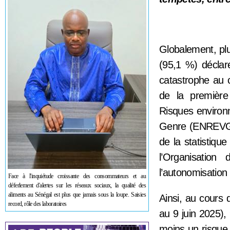
Globalement, pl
(95,1 %) déclar
catastrophe au 
de la première
Risques environn
Genre (ENREVG)
de la statistiqu
l’Organisation
l’autonomisati
Face à l'inquiétude croissante des consommateurs et au
déferlement d'alertes sur les réseaux sociaux, la qualité des
aliments au Sénégal est plus que jamais sous la loupe. Saisies
Ainsi, au cours 
record, rôle des laboratoires
au 9 juin 2025),
moins un risque