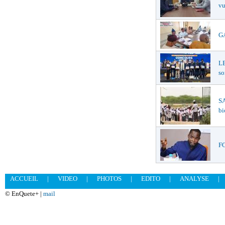
vu
GA
L
so
S
bi
FO
ACCUEIL
|
VIDEO
|
PHOTOS
|
EDITO
|
ANALYSE
|
© EnQuete+ |
mail