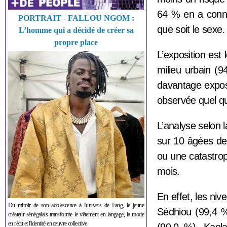
64 % en a conn
PORTRAIT - FALLOU NGOM :
que soit le sexe.
L’homme qui a décidé de créer sa
propre place
L’exposition est
milieu urbain (
davantage expos
observée quel qu
L’analyse selon 
sur 10 âgées de
ou une catastrop
mois.
En effet, les ni
Du miroir de son adolescence à l'univers de Fang, le jeune
Sédhiou (99,4 %
créateur sénégalais transforme le vêtement en langage, la mode
en récit et l'identité en œuvre collective.