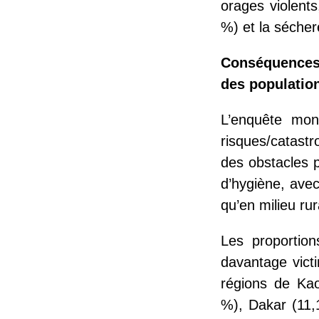
orages violent
%) et la séche
Conséquences d
des populatio
L’enquête mon
risques/catast
des obstacles 
d’hygiène, avec
qu’en milieu rur
Les proportion
davantage vict
régions de Kao
%), Dakar (11,