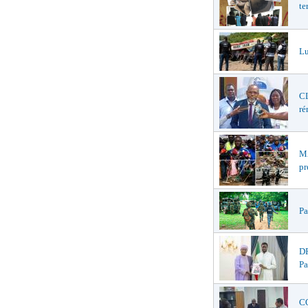
te
Lu
CL
ré
MA
pr
Pa
DR
Pa
CO