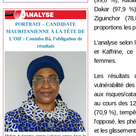
(99,0 %), Kaol
Dakar (97,9 %)
Ziguinchor (7
PORTRAIT – CANDIDATE
proportions les p
MAURITANIENNE À LA TÊTE DE
L'OIF : Coumba Bâ, l’obligation de
L’analyse selon 
résultats
et Kaffrine, c
femmes.
Les résultats 
vulnérabilité de
aux risques/cat
au cours des 12
(70,9 %), tempê
l’opposé, les ph
et les glissement