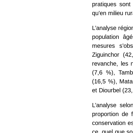
pratiques sont
qu’en milieu rur
L’analyse régio
population âg
mesures s’obs
Ziguinchor (4
revanche, les 
(7,6 %), Tamb
(16,5 %), Mata
et Diourbel (23
L’analyse sel
proportion de
conservation e
ce, quel que soi