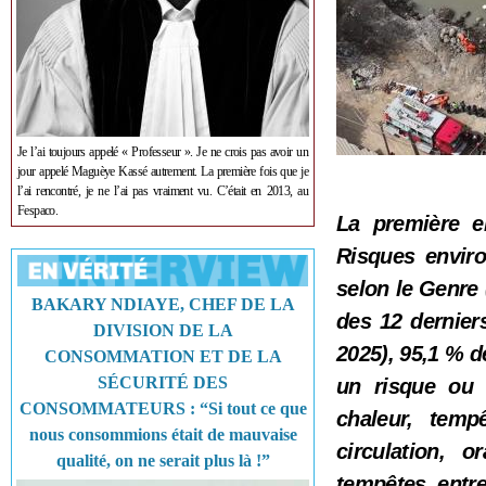
Je l’ai toujours appelé « Professeur ». Je ne crois pas avoir un
jour appelé Maguèye Kassé autrement. La première fois que je
l’ai rencontré, je ne l’ai pas vraiment vu. C’était en 2013, au
Fespaco.
La première e
Risques enviro
selon le Genre
BAKARY NDIAYE, CHEF DE LA
des 12 dernier
DIVISION DE LA
2025), 95,1 % d
CONSOMMATION ET DE LA
SÉCURITÉ DES
un risque ou 
CONSOMMATEURS : “Si tout ce que
chaleur, temp
nous consommions était de mauvaise
circulation, 
qualité, on ne serait plus là !”
tempêtes, entr