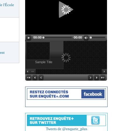
 l'École
00:00
00:00
ent
Sample Title
Tweets de @enquete_plus