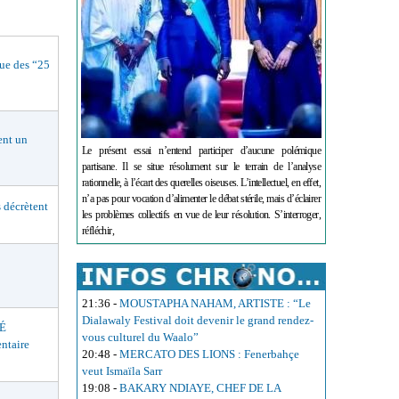
e des “25
nt un
Le présent essai n’entend participer d’aucune polémique
partisane. Il se situe résolument sur le terrain de l’analyse
rationnelle, à l’écart des querelles oiseuses. L’intellectuel, en effet,
n’a pas pour vocation d’alimenter le débat stérile, mais d’éclairer
décrètent
les problèmes collectifs en vue de leur résolution. S’interroger,
réfléchir,
21:36
-
MOUSTAPHA NAHAM, ARTISTE : “Le
Dialawaly Festival doit devenir le grand rendez-
É
vous culturel du Waalo”
ntaire
20:48
-
MERCATO DES LIONS : Fenerbahçe
veut Ismaïla Sarr
19:08
-
BAKARY NDIAYE, CHEF DE LA