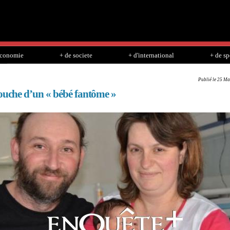
Skip to
main
content
economie
+ de societe
+ d'international
+ de sp
Publié le 25 Ma
couche d’un « bébé fantôme »