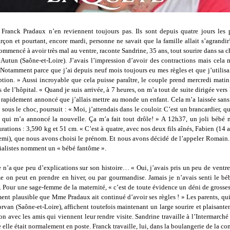
 Franck Pradaux n’en reviennent toujours pas. Ils sont depuis quatre jours les 
rçon et pourtant, encore mardi, personne ne savait que la famille allait s’agrandi
commencé à avoir très mal au ventre, raconte Sandrine, 35 ans, tout sourire dans sa 
’Autun (Saône-et-Loire). J’avais l’impression d’avoir des contractions mais cela m
 Notamment parce que j’ai depuis neuf mois toujours eu mes règles et que j’utilis
tion. » Aussi incroyable que cela puisse paraître, le couple prend mercredi matin
 de l’hôpital. « Quand je suis arrivée, à 7 heures, on m’a tout de suite dirigée vers 
a rapidement annoncé que j’allais mettre au monde un enfant. Cela m’a laissée sans
 sous le choc, poursuit : « Moi, j’attendais dans le couloir. C’est un brancardier, qu
 qui m’a annoncé la nouvelle. Ça m’a fait tout drôle! » A 12h37, un joli bébé n
rations : 3,590 kg et 51 cm. « C’est à quatre, avec nos deux fils aînés, Fabien (14 a
demi), que nous avons choisi le prénom. Et nous avons décidé de l’appeler Romain.
cialistes nomment un « bébé fantôme ».
 n’a que peu d’explications sur son histoire… « Oui, j’avais pris un peu de ventre
e on peut en prendre en hiver, ou par gourmandise. Jamais je n’avais senti le bé
e. Pour une sage-femme de la maternité, « c’est de toute évidence un déni de grossess
ment plausible que Mme Pradaux ait continué d’avoir ses règles ! » Les parents, qu
van (Saône-et-Loire), affichent toutefois maintenant un large sourire et plaisante
ion avec les amis qui viennent leur rendre visite. Sandrine travaille à l’Intermarch
 elle était normalement en poste. Franck travaille, lui, dans la boulangerie de la 