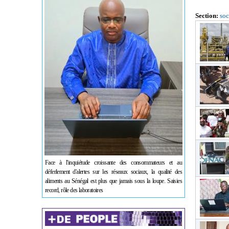
Section:
soc
Face à l'inquiétude croissante des consommateurs et au
déferlement d'alertes sur les réseaux sociaux, la qualité des
aliments au Sénégal est plus que jamais sous la loupe. Saisies
record, rôle des laboratoires