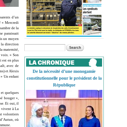
parents d’un
r! « Mercredi
chambre de la
e paraissait
ais un moyen
 la direction
Search
Search form
la maternité,
 voix. » Son
i est en plus
aît, avec de
De la nécessité d’une monogamie
ns) et Alexis
 » Un enfant
constitutionnelle pour le président de la
République
 et quelques
bé bouger »,
e. Et oui, il
i vivent à La
nt volontiers
é d’Autun, où
commune.