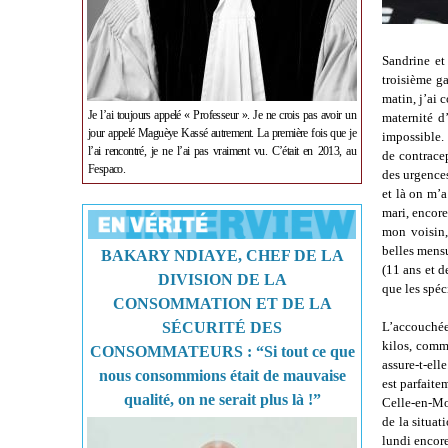
Sandrine et
troisième ga
matin, j’ai 
Je l’ai toujours appelé « Professeur ». Je ne crois pas avoir un
maternité d
jour appelé Maguèye Kassé autrement. La première fois que je
impossible.
l’ai rencontré, je ne l’ai pas vraiment vu. C’était en 2013, au
de contracep
Fespaco.
des urgences
et là on m’
mari, encore
mon voisin,
belles mensu
BAKARY NDIAYE, CHEF DE LA
(11 ans et 
DIVISION DE LA
que les spé
CONSOMMATION ET DE LA
L’accouchée
SÉCURITÉ DES
kilos, comm
CONSOMMATEURS : “Si tout ce que
assure-t-ell
nous consommions était de mauvaise
est parfaite
qualité, on ne serait plus là !”
Celle-en-Mor
de la situat
lundi encore