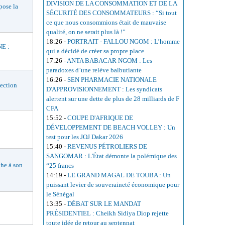
DIVISION DE LA CONSOMMATION ET DE LA
ose la
SÉCURITÉ DES CONSOMMATEURS : “Si tout
ce que nous consommions était de mauvaise
qualité, on ne serait plus là !”
18:26
-
PORTRAIT - FALLOU NGOM : L’homme
E :
qui a décidé de créer sa propre place
17:26
-
ANTA BABACAR NGOM : Les
paradoxes d’une relève balbutiante
16:26
-
SEN PHARMACIE NATIONALE
ection
D'APPROVISIONNEMENT : Les syndicats
alertent sur une dette de plus de 28 milliards de F
CFA
15:52
-
COUPE D'AFRIQUE DE
DÉVELOPPEMENT DE BEACH VOLLEY : Un
test pour les JOJ Dakar 2026
15:40
-
REVENUS PÉTROLIERS DE
SANGOMAR : L'État démonte la polémique des
he à son
“25 francs
14:19
-
LE GRAND MAGAL DE TOUBA : Un
puissant levier de souveraineté économique pour
le Sénégal
13:35
-
DÉBAT SUR LE MANDAT
PRÉSIDENTIEL : Cheikh Sidiya Diop rejette
toute idée de retour au septennat