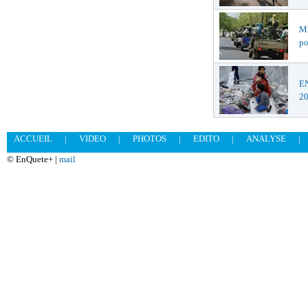
MA
po
EN
2
ACCUEIL
|
VIDEO
|
PHOTOS
|
EDITO
|
ANALYSE
|
© EnQuete+ |
mail