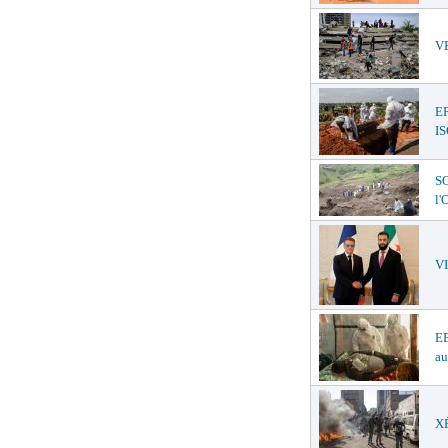
VE
E
I
SO
l
V
EB
au
XÉ