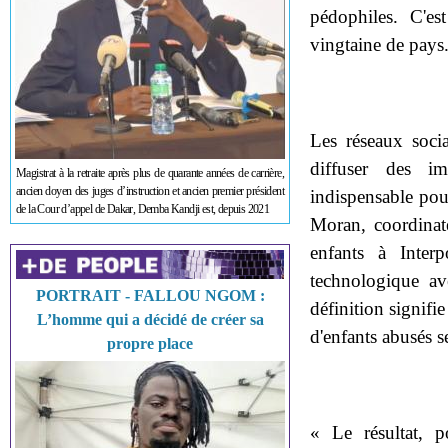
pédophiles. C'es
vingtaine de pays
Les réseaux socia
diffuser des im
Magistrat à la retraite après plus de quarante années de carrière,
ancien doyen des juges d’instruction et ancien premier président
indispensable pou
de la Cour d’appel de Dakar, Demba Kandji est, depuis 2021
Moran, coordinate
enfants à Inter
technologique av
PORTRAIT - FALLOU NGOM :
définition signifie
L’homme qui a décidé de créer sa
d'enfants abusés 
propre place
« Le résultat, 