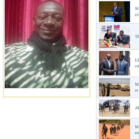
SU
ce
TH
LE
cr
MA
et
AF
MA
en