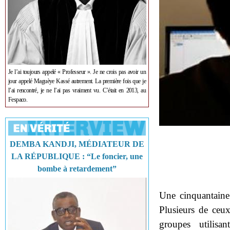
Je l’ai toujours appelé « Professeur ». Je ne crois pas avoir un
jour appelé Maguèye Kassé autrement. La première fois que je
l’ai rencontré, je ne l’ai pas vraiment vu. C’était en 2013, au
Fespaco.
DEMBA KANDJI, MÉDIATEUR DE
LA RÉPUBLIQUE : “Le foncier, une
bombe à retardement”
Une cinquantaine 
Plusieurs de ceux
groupes utilisa