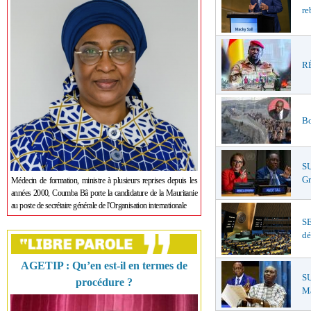
re
RÉ
Bo
S
Gr
Médecin de formation, ministre à plusieurs reprises depuis les
années 2000, Coumba Bâ porte la candidature de la Mauritanie
au poste de secrétaire générale de l'Organisation internationale
S
dé
AGETIP : Qu’en est-il en termes de
SU
procédure ?
Ma