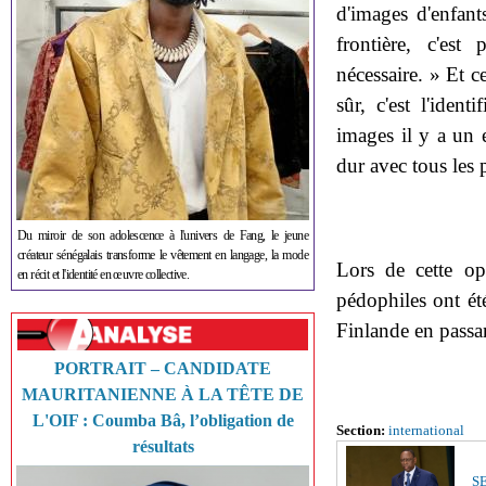
d'images d'enfants
frontière, c'est
nécessaire. » Et ce
sûr, c'est l'iden
images il y a un e
dur avec tous les 
Du miroir de son adolescence à l'univers de Fang, le jeune
créateur sénégalais transforme le vêtement en langage, la mode
Lors de cette op
en récit et l'identité en œuvre collective.
pédophiles ont été
Finlande en passan
PORTRAIT – CANDIDATE
MAURITANIENNE À LA TÊTE DE
L'OIF : Coumba Bâ, l’obligation de
Section:
international
résultats
S