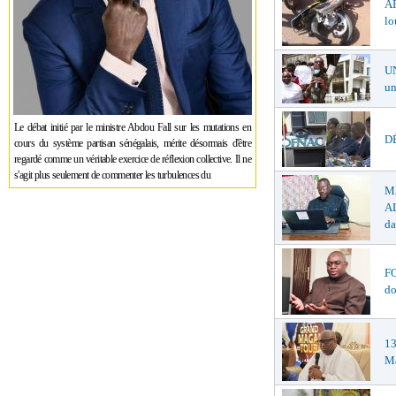
A
lo
U
un
Le débat initié par le ministre Abdou Fall sur les mutations en
DÉ
cours du système partisan sénégalais, mérite désormais d'être
regardé comme un véritable exercice de réflexion collective. Il ne
s'agit plus seulement de commenter les turbulences du
M
AL
da
F
do
1
Ma