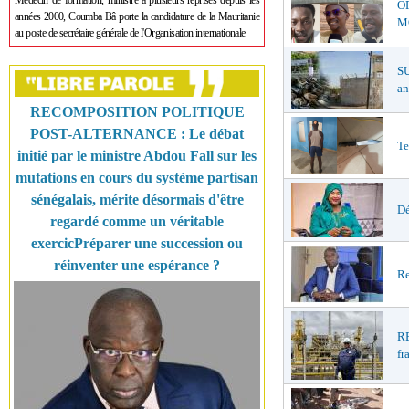
Médecin de formation, ministre à plusieurs reprises depuis les
O
années 2000, Coumba Bâ porte la candidature de la Mauritanie
MŒ
au poste de secrétaire générale de l'Organisation internationale
S
an
RECOMPOSITION POLITIQUE
POST-ALTERNANCE : Le débat
Te
initié par le ministre Abdou Fall sur les
mutations en cours du système partisan
sénégalais, mérite désormais d'être
Dé
regardé comme un véritable
exercicPréparer une succession ou
réinventer une espérance ?
Re
R
fr