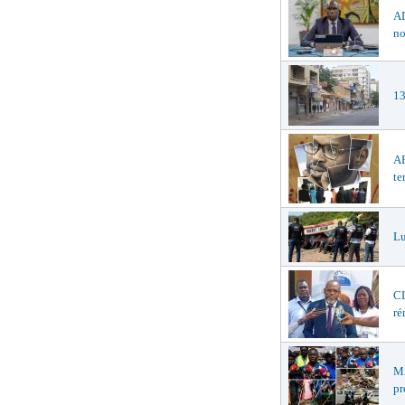
AD
no
13
AF
te
Lu
CL
ré
MA
pr