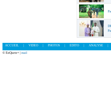
Pa
DR
Pa
ACCUEIL
|
VIDEO
|
PHOTOS
|
EDITO
|
ANALYSE
|
© EnQuete+ |
mail