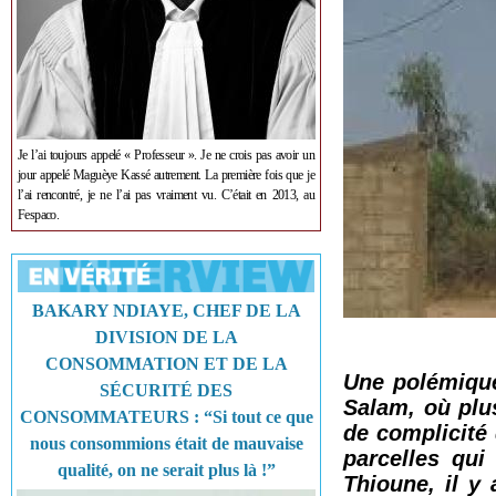
Je l’ai toujours appelé « Professeur ». Je ne crois pas avoir un
jour appelé Maguèye Kassé autrement. La première fois que je
l’ai rencontré, je ne l’ai pas vraiment vu. C’était en 2013, au
Fespaco.
BAKARY NDIAYE, CHEF DE LA
DIVISION DE LA
CONSOMMATION ET DE LA
Une polémique
SÉCURITÉ DES
Salam, où plu
CONSOMMATEURS : “Si tout ce que
de complicité 
nous consommions était de mauvaise
parcelles qui
qualité, on ne serait plus là !”
Thioune, il y