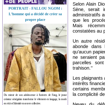
Selon Alain Di
PORTRAIT - FALLOU NGOM :
Sène, serait
L’homme qui a décidé de créer sa
administratifs 
propre place
que les procéd
Mais récemme
constatées au pr
Un autre résid
abonde dans l
qu’aucun papier
ne seraient pa
parcelles sont
trahison.’’
Les plaignants 
intérêts financ
certains membr
la complicité de
Du miroir de son adolescence à l'univers de Fang, le jeune
créateur sénégalais transforme le vêtement en langage, la mode
en récit et l'identité en œuvre collective.
Neveu du défu