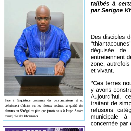
talibés à cert
par Serigne K
Des disciples 
‘’thiantacoun
déguisée de 
entretiennent d
zone, autrefois
et vivant.
‘’Ces terres no
y avons constr
Aujourd’hui, c
Face à l'inquiétude croissante des consommateurs et au
traitant de sim
déferlement d'alertes sur les réseaux sociaux, la qualité des
refusons catég
aliments au Sénégal est plus que jamais sous la loupe. Saisies
municipale 
record, rôle des laboratoires
concernée par ce