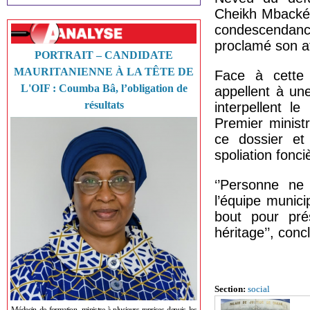
Cheikh Mbacké 
condescendan
proclamé son af
PORTRAIT – CANDIDATE
MAURITANIENNE À LA TÊTE DE
Face à cette 
L'OIF : Coumba Bâ, l’obligation de
appellent à une
résultats
interpellent l
Premier minist
ce dossier et
spoliation fonci
‘’Personne ne
l’équipe munic
bout pour pré
héritage’’, concl
Section:
social