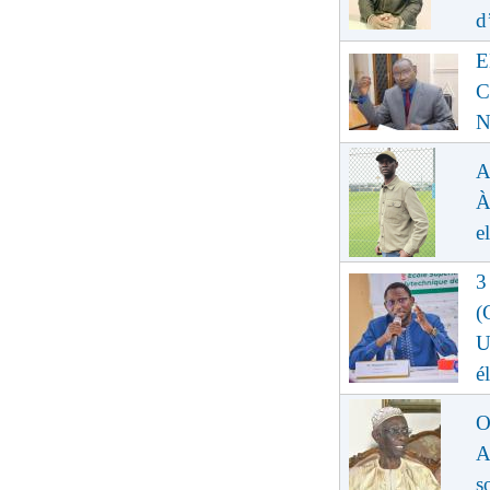
d
E
C
N
A
À
e
3
(
U
é
O
A
s