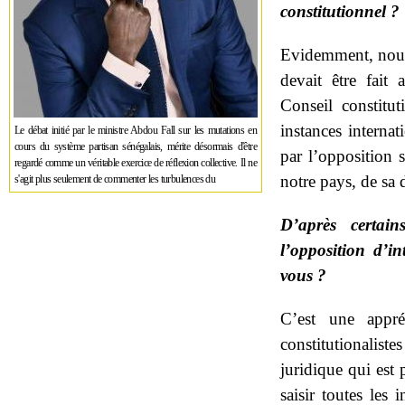
constitutionnel ?
Evidemment, nous 
devait être fait 
Conseil constitut
instances interna
Le débat initié par le ministre Abdou Fall sur les mutations en
cours du système partisan sénégalais, mérite désormais d'être
par l’opposition 
regardé comme un véritable exercice de réflexion collective. Il ne
notre pays, de sa 
s'agit plus seulement de commenter les turbulences du
D’après certain
l’opposition d’i
vous ?
C’est une appré
constitutionalis
juridique qui est
saisir toutes les 