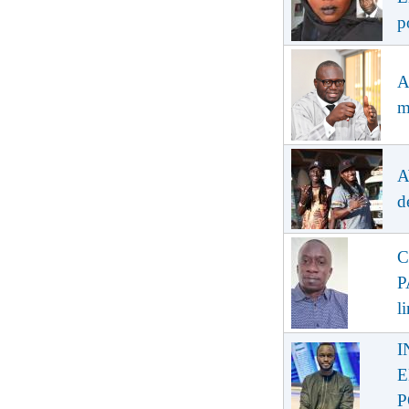
p
A
m
A
d
C
P
l
I
E
P