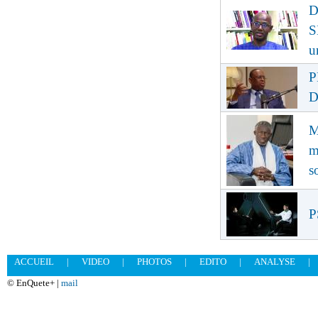
D
S
u
P
D
M
m
s
P
ACCUEIL
|
VIDEO
|
PHOTOS
|
EDITO
|
ANALYSE
|
© EnQuete+ |
mail