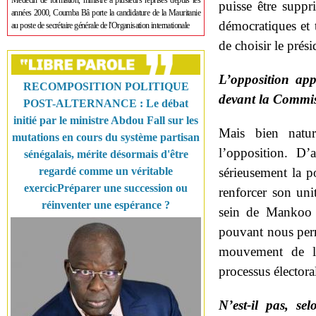
Médecin de formation, ministre à plusieurs reprises depuis les
puisse être suppr
années 2000, Coumba Bâ porte la candidature de la Mauritanie
démocratiques et t
au poste de secrétaire générale de l'Organisation internationale
de choisir le prés
L’opposition appe
RECOMPOSITION POLITIQUE
devant la Commiss
POST-ALTERNANCE : Le débat
initié par le ministre Abdou Fall sur les
Mais bien natu
mutations en cours du système partisan
l’opposition. D’
sénégalais, mérite désormais d'être
regardé comme un véritable
sérieusement la p
exercicPréparer une succession ou
renforcer son uni
réinventer une espérance ?
sein de Mankoo 
pouvant nous perm
mouvement de l’
processus électora
N’est-il pas, se