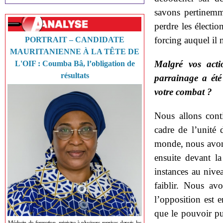
savons pertinemm
perdre les électi
forcing auquel il 
PORTRAIT – CANDIDATE
MAURITANIENNE À LA TÊTE DE
Malgré vos actio
L'OIF : Coumba Bâ, l’obligation de
résultats
parrainage a été
votre combat ?
Nous allons cont
cadre de l’unité d
monde, nous avons
ensuite devant la
instances au nive
faiblir. Nous av
l’opposition est e
que le pouvoir pui