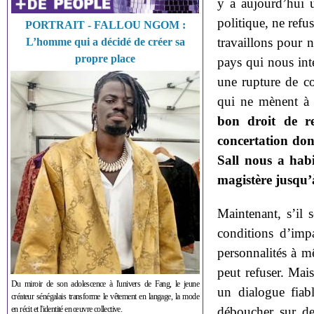
y a aujourd’hui u
politique, ne ref
PORTRAIT - FALLOU NGOM :
travaillons pour n
L’homme qui a décidé de créer sa
propre place
pays qui nous inté
une rupture de co
qui ne mènent à 
bon droit de re
concertation don
Sall nous a hab
magistère jusqu’à
Maintenant, s’il 
conditions d’impar
personnalités à m
peut refuser. Mai
Du miroir de son adolescence à l'univers de Fang, le jeune
un dialogue fiab
créateur sénégalais transforme le vêtement en langage, la mode
en récit et l'identité en œuvre collective.
déboucher sur des