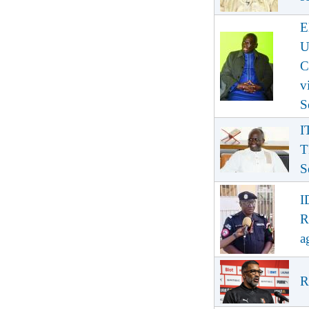
E
U
C
v
S
I
T
S
I
R
a
R