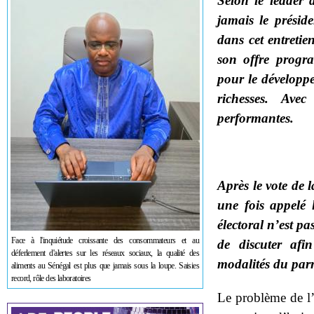
Selon le leader 
jamais le présid
dans cet entreti
son offre progra
pour le développe
richesses. Ave
performantes.
Après le vote de 
une fois appelé
électoral n’est pas
Face à l'inquiétude croissante des consommateurs et au
de discuter afi
déferlement d'alertes sur les réseaux sociaux, la qualité des
modalités du par
aliments au Sénégal est plus que jamais sous la loupe. Saisies
record, rôle des laboratoires
Le problème de l’