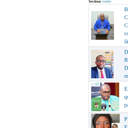
Section:
verite
B
C
C
c
là
D
R
D
m
E
q
p
P
E