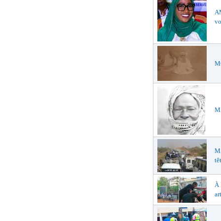
AM
vo
MO
MA
M
tê
À
ar