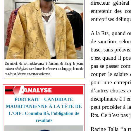
directeur généra
entretenir des co
entreprises délinq
A la Rts, quand o
de sanction, selon
base, sans préavis
c’est quand il pos
Du miroir de son adolescence à l'univers de Fang, le jeune
pas se passer comm
créateur sénégalais transforme le vêtement en langage, la mode
couper le salaire
en récit et l'identité en œuvre collective.
pour une entrepri
d’autres choses a
disciplinaire à l’
PORTRAIT – CANDIDATE
MAURITANIENNE À LA TÊTE DE
peut procéder à la
L'OIF : Coumba Bâ, l’obligation de
Rts. Ce n’est pas 
résultats
Racine Talla ‘’a r