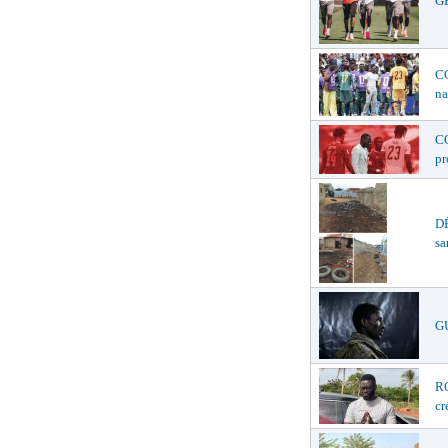
GE
C
na
C
p
D
sa
G
R
cr