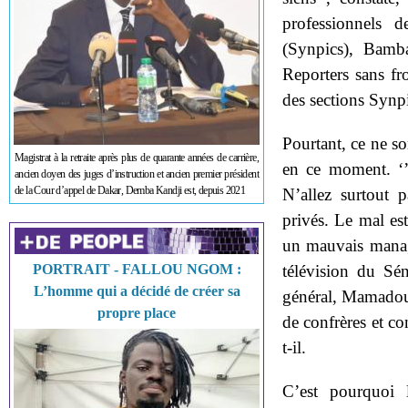
professionnels 
(Synpics), Bamba
Reporters sans fr
des sections Synpi
Pourtant, ce ne so
Magistrat à la retraite après plus de quarante années de carrière,
en ce moment. ‘’L
ancien doyen des juges d’instruction et ancien premier président
de la Cour d’appel de Dakar, Demba Kandji est, depuis 2021
N’allez surtout 
privés. Le mal est
un mauvais manage
PORTRAIT - FALLOU NGOM :
télévision du Sén
L’homme qui a décidé de créer sa
général, Mamadou 
propre place
de confrères et co
t-il.
C’est pourquoi l