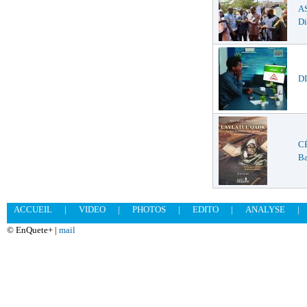
A
Di
DI
C
Ba
ACCUEIL
|
VIDEO
|
PHOTOS
|
EDITO
|
ANALYSE
|
© EnQuete+ |
mail