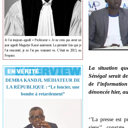
Je l’ai toujours appelé « Professeur ». Je ne crois pas avoir un
jour appelé Maguèye Kassé autrement. La première fois que je
l’ai rencontré, je ne l’ai pas vraiment vu. C’était en 2013, au
Fespaco.
La situation que
Sénégal serait de
DEMBA KANDJI, MÉDIATEUR DE
de l’informatio
LA RÉPUBLIQUE : “Le foncier, une
dénoncée hier, au
bombe à retardement”
‘’La presse est 
siens’’, constate