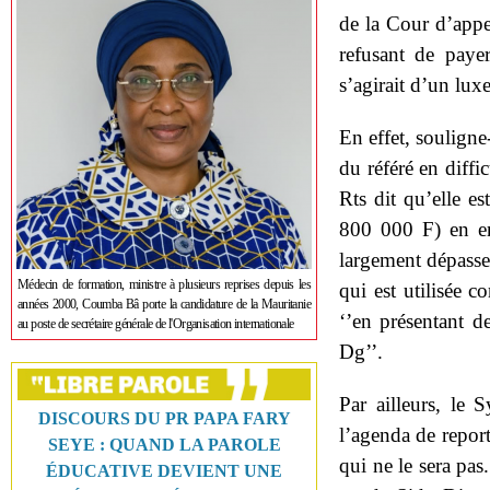
de la Cour d’appe
refusant de payer
s’agirait d’un luxe
En effet, souligne
du référé en diff
Rts dit qu’elle e
800 000 F) en en
largement dépasser
Médecin de formation, ministre à plusieurs reprises depuis les
qui est utilisée c
années 2000, Coumba Bâ porte la candidature de la Mauritanie
‘’en présentant de
au poste de secrétaire générale de l'Organisation internationale
Dg’’.
Par ailleurs, le 
DISCOURS DU PR PAPA FARY
l’agenda de report
SEYE : QUAND LA PAROLE
qui ne le sera pa
ÉDUCATIVE DEVIENT UNE