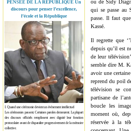
ou de Sidy Diagne
PENSÉE DE LA RÉPUBLIQUE Un
discours pour penser l’excellence,
qui se passe au 
l’école et la République
passe. Il faut que
Kassé.
Il regrette que ‘
depuis qu’il est n
de leur télévision
semble dire M. Ka
avoir une certaine
reprend du poil de
télévision se co
partisane de l’an
boucle les image
I. Quand une cérémonie devient un événement intellectuel
Les cérémonies passent. Certaines paroles demeurent. La plupart
moment où, depu
des discours officiels remplissent avec dignité leur fonction
réservée à la té
protocolaire avant de disparaître progressivement de la mémoire
collective.
concernant. Une t