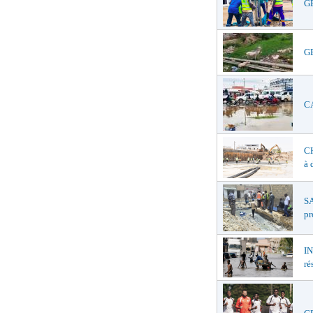
GE
GE
CA
C
à 
SA
pr
I
ré