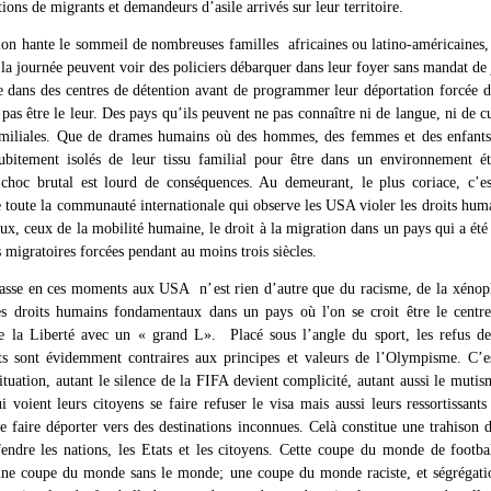
ions de migrants et demandeurs d’asile arrivés sur leur territoire.
tion hante le sommeil de nombreuses familles africaines ou latino-américaines,
a journée peuvent voir des policiers débarquer dans leur foyer sans mandat de 
e dans des centres de détention avant de programmer leur déportation forcée 
 pas être le leur. Des pays qu’ils peuvent ne pas connaître ni de langue, ni de cu
familiales. Que de drames humains où des hommes, des femmes et des enfants
subitement isolés de leur tissu familial pour être dans un environnement ét
 choc brutal est lourd de conséquences.
Au demeurant, le plus coriace, c’es
 toute la communauté internationale qui observe les USA violer les droits huma
x, ceux de la mobilité humaine, le droit à la migration dans un pays qui a été 
migratoires forcées pendant au moins trois siècles.
asse en ces moments aux USA n’est rien d’autre que du racisme, de la xénop
es droits humains fondamentaux dans un pays où l'on se croit être le centre
e la Liberté avec un « grand L». Placé sous l’angle du sport, les refus de 
ts sont évidemment contraires aux principes et valeurs de l’Olympisme. C’es
situation, autant le silence de la FIFA devient complicité, autant aussi le mutis
ui voient leurs citoyens se faire refuser le visa mais aussi leurs ressortissants 
 faire déporter vers des destinations inconnues. Celà constitue une trahison 
fendre les nations, les Etats et les citoyens. Cette coupe du monde de footbal
une coupe du monde sans le monde; une coupe du monde raciste, et ségrégati