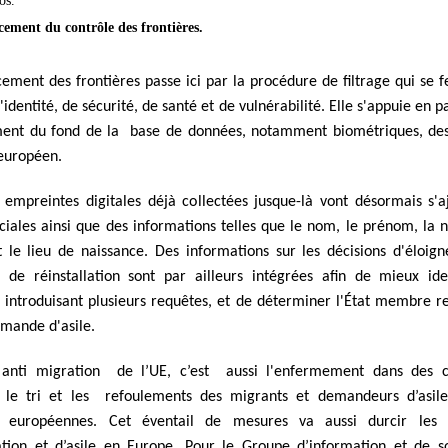
os.
ement du contrôle des frontières.
ement des frontières passe ici par la procédure de filtrage qui se 
'identité, de sécurité, de santé et de vulnérabilité. Elle s'appuie en pa
ent du fond de la base de données, notamment biométriques, de
l européen.
x empreintes digitales déjà collectées jusque-là vont désormais s'a
iales ainsi que des informations telles que le nom, le prénom, la n
t le lieu de naissance. Des informations sur les décisions d'éloig
 de réinstallation sont par ailleurs intégrées afin de mieux iden
 introduisant plusieurs requêtes, et de déterminer l'État membre r
emande d'asile.
 anti migration de l’UE, c’est aussi l'enfermement dans des c
, le tri et les refoulements des migrants et demandeurs d’asil
es européennes. Cet éventail de mesures va aussi durcir les c
tion et d’asile en Europe. Pour le Groupe d’information et de s