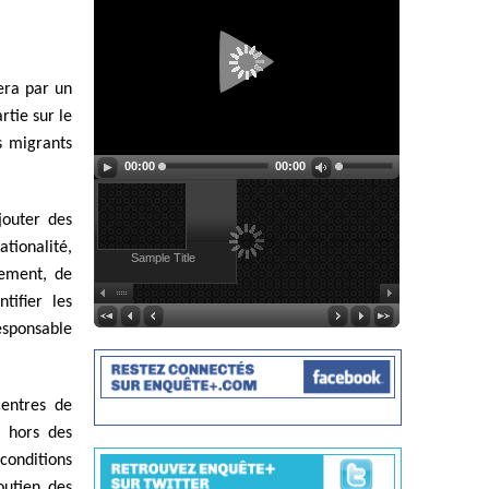
fera par un
rtie sur le
s migrants
00:00
00:00
jouter des
ationalité,
Sample Title
nement, de
tifier les
esponsable
entres de
e hors des
onditions
outien des