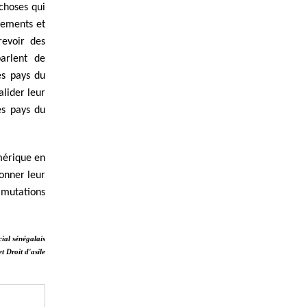
choses qui
vements et
revoir des
arlent de
es pays du
alider leur
es pays du
Amérique en
onner leur
 mutations
al sénégalais
t Droit d'asile