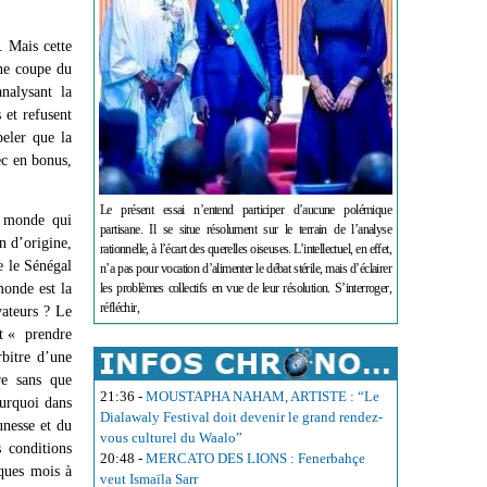
. Mais cette
une coupe du
nalysant la
 et refusent
peler que la
ec en bonus,
Le présent essai n’entend participer d’aucune polémique
u monde qui
partisane. Il se situe résolument sur le terrain de l’analyse
n d’origine,
rationnelle, à l’écart des querelles oiseuses. L’intellectuel, en effet,
e le Sénégal
n’a pas pour vocation d’alimenter le débat stérile, mais d’éclairer
monde est la
les problèmes collectifs en vue de leur résolution. S’interroger,
réfléchir,
vateurs ? Le
it « prendre
rbitre d’une
re sans que
21:36
-
MOUSTAPHA NAHAM, ARTISTE : “Le
ourquoi dans
Dialawaly Festival doit devenir le grand rendez-
unesse et du
vous culturel du Waalo”
 conditions
20:48
-
MERCATO DES LIONS : Fenerbahçe
lques mois à
veut Ismaïla Sarr