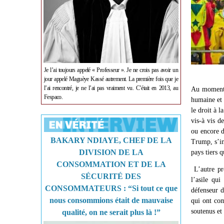
Je l’ai toujours appelé « Professeur ». Je ne crois pas avoir un
jour appelé Maguèye Kassé autrement. La première fois que je
l’ai rencontré, je ne l’ai pas vraiment vu. C’était en 2013, au
Au moment 
Fespaco.
humaine et 
le droit à l
vis-à vis d
ou encore d
BAKARY NDIAYE, CHEF DE LA
Trump, s’in
DIVISION DE LA
pays tiers q
CONSOMMATION ET DE LA
L’autre pr
SÉCURITÉ DES
l’asile qui
CONSOMMATEURS : “Si tout ce que
défenseur d
nous consommions était de mauvaise
qui ont co
soutenus et
qualité, on ne serait plus là !”