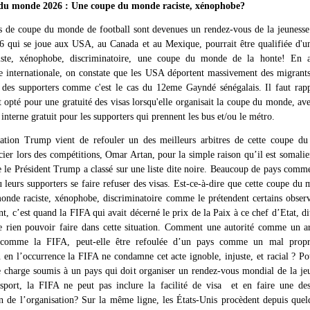
du monde 2026 : Une coupe du monde raciste, xénophobe?
s de coupe du monde de football sont devenues un rendez-vous de la jeunesse
6 qui se joue aux USA, au Canada et au Mexique, pourrait être qualifiée d'
ste, xénophobe, discriminatoire, une coupe du monde de la honte! En a
e internationale, on constate que les USA déportent massivement des migrants
 des supporters comme c'est le cas du 12eme Gayndé sénégalais. Il faut rap
t opté pour une gratuité des visas lorsqu'elle organisait la coupe du monde, av
 interne gratuit pour les supporters qui prennent les bus et/ou le métro.
ration Trump vient de refouler un des meilleurs arbitres de cette coupe d
icier lors des compétitions, Omar Artan, pour la simple raison qu’il est somalie
 le Président Trump a classé sur une liste dite noire. Beaucoup de pays comm
u leurs supporters se faire refuser des visas. Est-ce-à-dire que cette coupe du 
nde raciste, xénophobe, discriminatoire comme le prétendent certains obser
ant, c’est quand la FIFA qui avait décerné le prix de la Paix à ce chef d’Etat, d
e rien pouvoir faire dans cette situation. Comment une autorité comme un a
n comme la FIFA, peut-elle être refoulée d’un pays comme un mal prop
on en l’occurrence la FIFA ne condamne cet acte ignoble, injuste, et racial ? P
e charge soumis à un pays qui doit organiser un rendez-vous mondial de la je
port, la FIFA ne peut pas inclure la facilité de visa et en faire une des
on de l’organisation? Sur la même ligne, les États-Unis procèdent depuis que