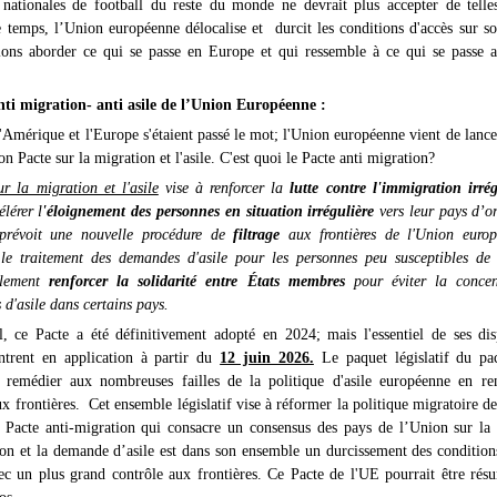
 nationales de football du reste du monde ne devrait plus accepter de telles
temps, l’Union européenne délocalise et durcit les conditions d'accès sur son
lons aborder ce qui se passe en Europe et qui ressemble à ce qui se passe
nti migration- anti asile de l’Union Européenne :
Amérique et l'Europe s'étaient passé le mot; l'Union européenne vient de lance
n Pacte sur la migration et l'asile. C'est quoi le Pacte anti migration?
r la migration et l'asile
vise à renforcer la
lutte contre l'immigration irré
lérer l
'éloignement des personnes en situation irrégulière
vers leur pays d’o
l prévoit une nouvelle procédure de
filtrage
aux frontières de l'Union europ
 le traitement des demandes d'asile pour les personnes peu susceptibles de l
alement
renforcer la solidarité entre États membres
pour éviter la concen
d'asile dans certains pays.
, ce Pacte a été définitivement adopté en 2024; mais l'essentiel de ses dis
entrent en application à partir du
12 juin 2026.
Le paquet législatif du pa
 remédier aux nombreuses failles de la politique d'asile européenne en ren
ux frontières. Cet ensemble législatif vise à réformer la politique migratoire d
 Pacte anti-migration qui consacre un consensus des pays de l’Union sur la 
on et la demande d’asile est dans son ensemble un durcissement des condition
c un plus grand contrôle aux frontières. Ce Pacte de l'UE pourrait être résu