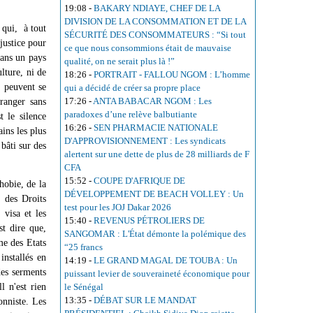
19:08
-
BAKARY NDIAYE, CHEF DE LA
DIVISION DE LA CONSOMMATION ET DE LA
 qui, à tout
SÉCURITÉ DES CONSOMMATEURS : “Si tout
justice pour
ce que nous consommions était de mauvaise
dans un pays
qualité, on ne serait plus là !”
lture, ni de
18:26
-
PORTRAIT - FALLOU NGOM : L’homme
 peuvent se
qui a décidé de créer sa propre place
17:26
-
ANTA BABACAR NGOM : Les
ranger sans
paradoxes d’une relève balbutiante
t le silence
16:26
-
SEN PHARMACIE NATIONALE
ins les plus
D'APPROVISIONNEMENT : Les syndicats
bâti sur des
alertent sur une dette de plus de 28 milliards de F
CFA
15:52
-
COUPE D'AFRIQUE DE
hobie, de la
DÉVELOPPEMENT DE BEACH VOLLEY : Un
 des Droits
test pour les JOJ Dakar 2026
visa et les
15:40
-
REVENUS PÉTROLIERS DE
t dire que,
SANGOMAR : L'État démonte la polémique des
me des Etats
“25 francs
installés en
14:19
-
LE GRAND MAGAL DE TOUBA : Un
des serments
puissant levier de souveraineté économique pour
l n'est rien
le Sénégal
13:35
-
DÉBAT SUR LE MANDAT
onniste. Les