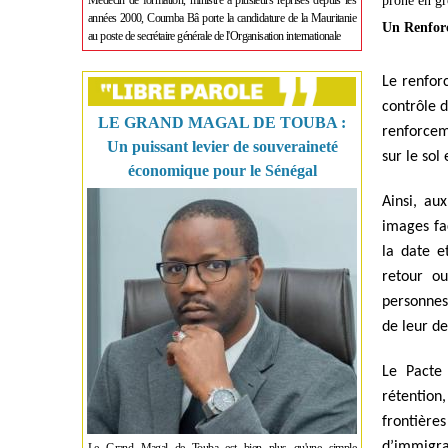
Médecin de formation, ministre à plusieurs reprises depuis les
prône en gr
années 2000, Coumba Bâ porte la candidature de la Mauritanie
Un Renforc
au poste de secrétaire générale de l'Organisation internationale
Le renforc
contrôle d
LE GRAND MAGAL DE TOUBA :
renforcem
Un puissant levier de souveraineté
sur le so
économique pour le Sénégal
Ainsi, au
images fac
la date e
retour ou
personnes
de leur d
Le Pacte
rétention
frontièr
d’immigra