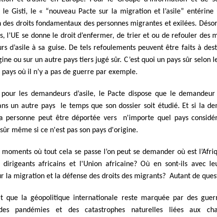
 le Gisti, le « “nouveau Pacte sur la migration et l’asile” entérine
n des droits fondamentaux des personnes migrantes et exilées. Désor
, l’UE se donne le droit d’enfermer, de trier et ou de refouler des 
s d’asile à sa guise. De tels refoulements peuvent être faits à dest
gine ou sur un autre pays tiers jugé sûr. C’est quoi un pays sûr selon le
n pays où il n’y a pas de guerre par exemple.
our les demandeurs d’asile, le Pacte dispose que le demandeur
dans un autre pays le temps que son dossier soit étudié. Et si la d
la personne peut être déportée vers n'importe quel pays consi
 sûr même si ce n'est pas son pays d'origine.
x moments où tout cela se passe l’on peut se demander où est l’Afr
s dirigeants africains et l'Union africaine? Où en sont-ils avec l
ur la migration et la défense des droits des migrants? Autant de ques
ait que la géopolitique internationale reste marquée par des guer
, des pandémies et des catastrophes naturelles liées aux ch