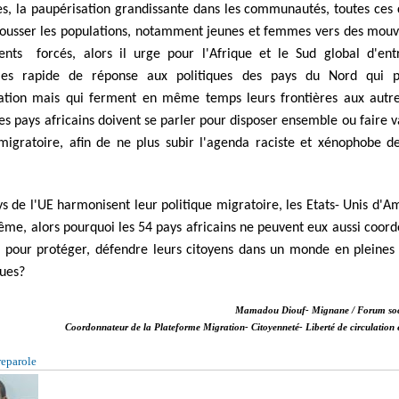
es, la paupérisation grandissante dans les communautés, toutes ces 
ousser les populations, notamment jeunes et femmes vers des mou
nts forcés, alors il urge pour l'Afrique et le Sud global d'ent
es rapide de réponse aux politiques des pays du Nord qui p
ation mais qui ferment en même temps leurs frontières aux autr
 pays africains doivent se parler pour disposer ensemble ou faire v
 migratoire, afin de ne plus subir l'agenda raciste et xénophobe d
s de l'UE harmonisent leur politique migratoire, les Etats- Unis d'
ême, alors pourquoi les 54 pays africains ne peuvent eux aussi coord
pour protéger, défendre leurs citoyens dans un monde en pleines
ques?
Mamadou Diouf- Mignane / Forum soci
Coordonnateur de la Plateforme Migration- Citoyenneté- Liberté de circulation e
reparole