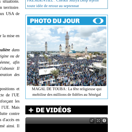
PRÉSIDENTIEL : Cheikh Sidiya Diop rejette
 situations.
toute idée de retour au septennat
 territoire.
 aux USA de
r la mise en
gulière
dans
rigine ou de
éenne, afin
'obtenir. Il
tration des
positions et
MAGAL DE TOUBA : La fête religieuse qui
mobilise des millions de fidèles au Sénégal
cte de l'UE
forçant les
e l'UE. Mais
lutte contre
s d'accès en
mé ainsi. Il