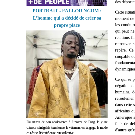
des déportat
PORTRAIT - FALLOU NGOM :
Cette situa
L’homme qui a décidé de créer sa
moment de l
propre place
les conduir
qui peut ne
relations 
retrouver 
repère. Ce
coupable de
fondamentau
dynamiques 
Ce qui se p
négation d
humains, d
refoulemen
dans cette 
africains q
Amérique se
Du miroir de son adolescence à l'univers de Fang, le jeune
faits de dé
créateur sénégalais transforme le vêtement en langage, la mode
d'autre qu'
en récit et l'identité en œuvre collective.