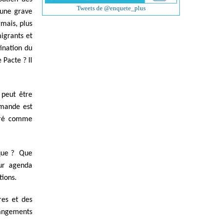
Tweets de @enquete_plus
 une grave
mais, plus
migrants et
ination du
 Pacte ? Il
 peut être
emande est
déré comme
ique ? Que
eur agenda
tions.
res et des
angements