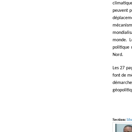
climatiqu
peuvent p
déplaceme
mécanism
mondialis
monde. Les
politique
Nord.
Les 27 pay
font de m
démarche 
géopoliti
Section:
lib