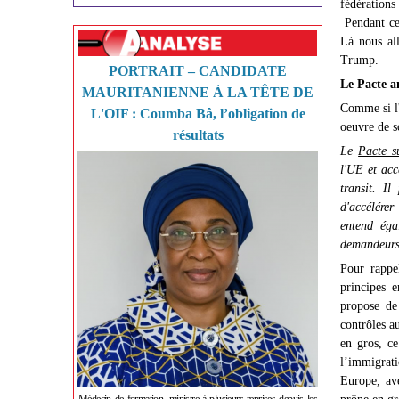
fédérations
Pendant ce 
Là nous al
Trump.
PORTRAIT – CANDIDATE
Le Pacte a
MAURITANIENNE À LA TÊTE DE
Comme si l'
L'OIF : Coumba Bâ, l’obligation de
oeuvre de so
résultats
Le
Pacte su
l'UE et accé
transit. I
d'accélérer
entend ég
demandeurs 
Pour rappel
principes 
propose de
contrôles a
en gros, ce
l’immigrati
Europe, ave