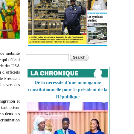
de mobilité
Search
Search form
e qui défend
itude des USA
 d’officiels
le Président
De la nécessité d’une monogamie
ins vers des
constitutionnelle pour le président de la
République
igration et
 tant acteur
ces deux cas
crimination