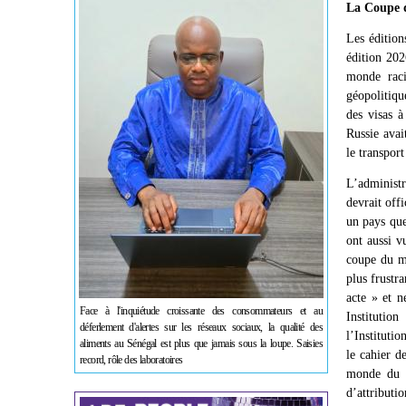
La Coupe 
Les édition
édition 202
monde raci
géopolitiqu
des visas à
Russie avai
le transport
L’administ
devrait off
un pays que
ont aussi v
coupe du mo
plus frustr
acte » et n
Face à l'inquiétude croissante des consommateurs et au
Institutio
déferlement d'alertes sur les réseaux sociaux, la qualité des
l’Instituti
aliments au Sénégal est plus que jamais sous la loupe. Saisies
le cahier d
record, rôle des laboratoires
monde du s
d’attributi