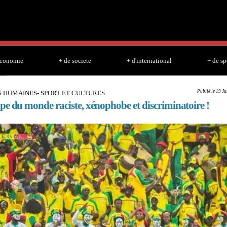
Skip to
main
content
economie
+ de societe
+ d'international
+ de sp
Publié le 19 J
S HUMAINES- SPORT ET CULTURES
pe du monde raciste, xénophobe et discriminatoire !