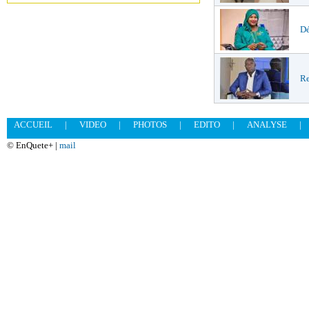
Dé
Re
ACCUEIL
|
VIDEO
|
PHOTOS
|
EDITO
|
ANALYSE
|
© EnQuete+ |
mail