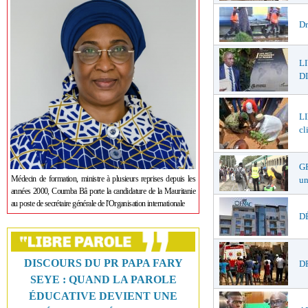
Dr
L
DI
LI
cl
GR
Médecin de formation, ministre à plusieurs reprises depuis les
un
années 2000, Coumba Bâ porte la candidature de la Mauritanie
au poste de secrétaire générale de l'Organisation internationale
DÉ
DISCOURS DU PR PAPA FARY
DR
SEYE : QUAND LA PAROLE
ÉDUCATIVE DEVIENT UNE