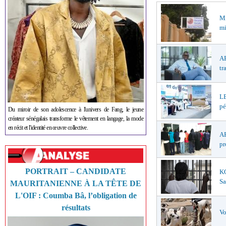
M
mi
AP
tr
LE
pé
Du miroir de son adolescence à l'univers de Fang, le jeune
créateur sénégalais transforme le vêtement en langage, la mode
en récit et l'identité en œuvre collective.
AF
pr
PORTRAIT – CANDIDATE
K
Sa
MAURITANIENNE À LA TÊTE DE
L'OIF : Coumba Bâ, l’obligation de
résultats
Vo