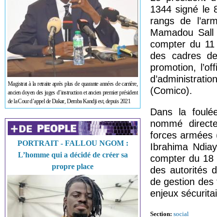
1344 signé le 
rangs de l’ar
Mamadou Sall 
compter du 11 a
des cadres de
promotion, l’of
d’administrati
Magistrat à la retraite après plus de quarante années de carrière,
(Comico).
ancien doyen des juges d’instruction et ancien premier président
de la Cour d’appel de Dakar, Demba Kandji est, depuis 2021
Dans la foulé
nommé directe
forces armées (
PORTRAIT - FALLOU NGOM :
Ibrahima Ndiay
L’homme qui a décidé de créer sa
compter du 18 
propre place
des autorités 
de gestion des
enjeux sécurita
Section:
social