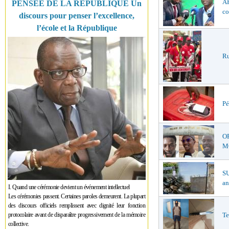
AF
PENSÉE DE LA RÉPUBLIQUE Un
co
discours pour penser l’excellence,
l’école et la République
Ru
Pé
O
MŒ
S
an
I. Quand une cérémonie devient un événement intellectuel
Les cérémonies passent. Certaines paroles demeurent. La plupart
des discours officiels remplissent avec dignité leur fonction
protocolaire avant de disparaître progressivement de la mémoire
Te
collective.