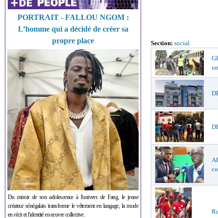
PORTRAIT - FALLOU NGOM :
L’homme qui a décidé de créer sa
propre place
Section:
social
GR
un
DÉ
DR
AF
co
Du miroir de son adolescence à l'univers de Fang, le jeune
créateur sénégalais transforme le vêtement en langage, la mode
Ru
en récit et l'identité en œuvre collective.