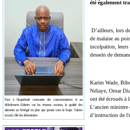
été également tra
D’ailleurs, lors d
de malaise au poin
inculpation, leurs
dessein de demande
Karim Wade, Bib
Ndiaye, Omar Dia
ont été écroués à 
Face à l'inquiétude croissante des consommateurs et au
déferlement d'alertes sur les réseaux sociaux, la qualité des
L’ancien ministre 
aliments au Sénégal est plus que jamais sous la loupe. Saisies
d’instruction de l'
record, rôle des laboratoires