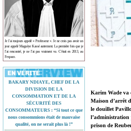
Je l’ai toujours appelé « Professeur ». Je ne crois pas avoir un
jour appelé Maguèye Kassé autrement. La première fois que je
l’ai rencontré, je ne l’ai pas vraiment vu. C’était en 2013, au
Fespaco.
BAKARY NDIAYE, CHEF DE LA
DIVISION DE LA
Karim Wade va ce
CONSOMMATION ET DE LA
Maison d’arrêt d
SÉCURITÉ DES
le douillet Pavil
CONSOMMATEURS : “Si tout ce que
l’administration 
nous consommions était de mauvaise
qualité, on ne serait plus là !”
prison de Reube