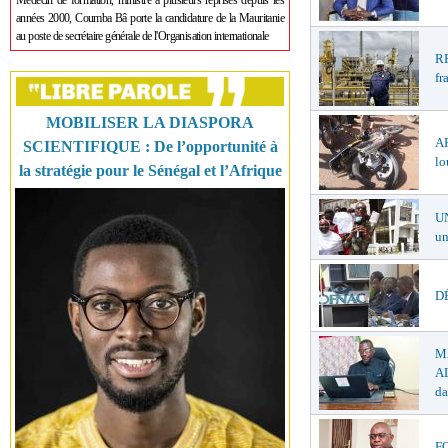
Médecin de formation, ministre à plusieurs reprises depuis les
années 2000, Coumba Bâ porte la candidature de la Mauritanie
au poste de secrétaire générale de l'Organisation internationale
R
fr
MOBILISER LA DIASPORA
A
SCIENTIFIQUE : De l’opportunité à
lo
la stratégie pour le Sénégal et l’Afrique
U
un
DÉ
M
AL
da
F