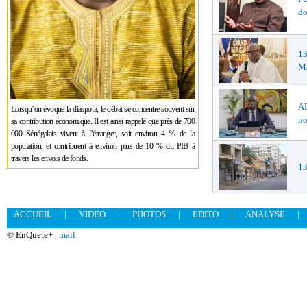
do
1
Ma
AD
Lorsqu’on évoque la diaspora, le débat se concentre souvent sur
no
sa contribution économique. Il est ainsi rappelé que près de 700
000 Sénégalais vivent à l’étranger, soit environ 4 % de la
population, et contribuent à environ plus de 10 % du PIB à
travers les envois de fonds.
13
ACCUEIL
|
VIDEO
|
PHOTOS
|
EDITO
|
ANALYSE
|
© EnQuete+ |
mail