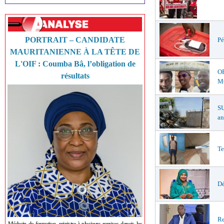
PORTRAIT – CANDIDATE
Pé
MAURITANIENNE À LA TÊTE DE
L'OIF : Coumba Bâ, l’obligation de
O
résultats
MŒ
S
an
Te
Dé
Re