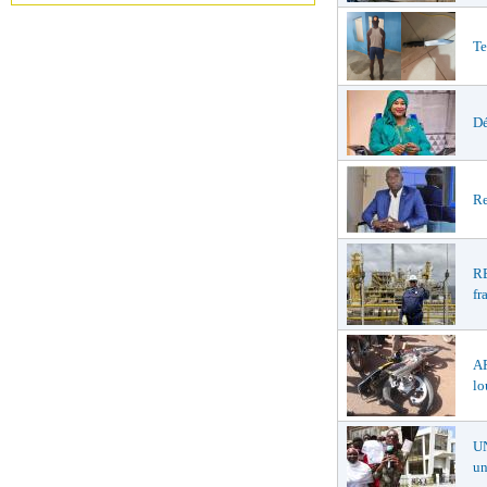
Te
Dé
Re
R
fr
A
lo
U
un