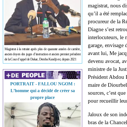
magistrat, nous di
qu’il a été rempl
procureur de la R
Diagne s’est retr
interlocuteurs, le 
garage, envisage d
Magistrat à la retraite après plus de quarante années de carrière,
avant lui, Me jacq
ancien doyen des juges d’instruction et ancien premier président
de la Cour d’appel de Dakar, Demba Kandji est, depuis 2021
devenu avocat, ava
ministre de la Jus
Président Abdou D
PORTRAIT - FALLOU NGOM :
maire de Diourbel 
L’homme qui a décidé de créer sa
sources, c’est qu
propre place
pour recueillir leu
Jaloux de son indé
bras de la Chance