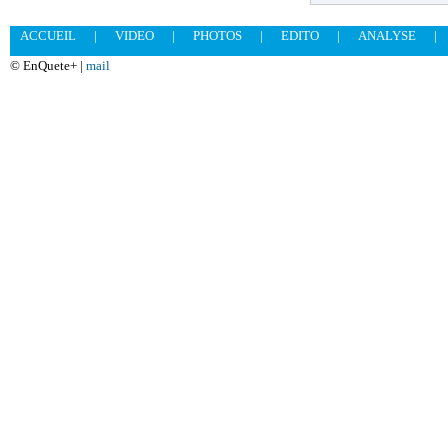
ACCUEIL
|
VIDEO
|
PHOTOS
|
EDITO
|
ANALYSE
|
© EnQuete+ |
mail