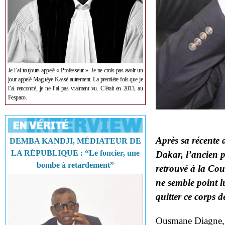
Je l’ai toujours appelé « Professeur ». Je ne crois pas avoir un
jour appelé Maguèye Kassé autrement. La première fois que je
l’ai rencontré, je ne l’ai pas vraiment vu. C’était en 2013, au
Fespaco.
Après sa récente 
DEMBA KANDJI, MÉDIATEUR DE
LA RÉPUBLIQUE : “Le foncier, une
Dakar, l’ancien 
bombe à retardement”
retrouvé à la Cou
ne semble point l
quitter ce corps 
Ousmane Diagne, c