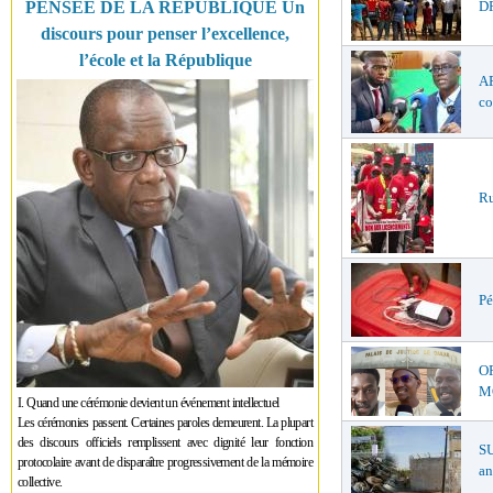
PENSÉE DE LA RÉPUBLIQUE Un
DR
discours pour penser l’excellence,
l’école et la République
AF
co
Ru
Pé
O
MŒ
I. Quand une cérémonie devient un événement intellectuel
Les cérémonies passent. Certaines paroles demeurent. La plupart
des discours officiels remplissent avec dignité leur fonction
S
protocolaire avant de disparaître progressivement de la mémoire
an
collective.