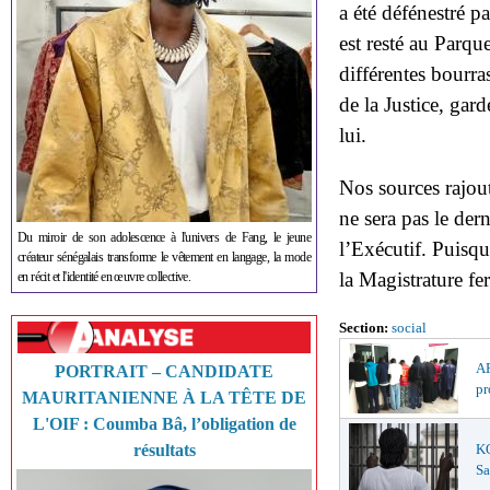
a été défénestré pa
est resté au Parque
différentes bourra
de la Justice, ga
lui.
Nos sources rajou
ne sera pas le der
Du miroir de son adolescence à l'univers de Fang, le jeune
l’Exécutif. Puisq
créateur sénégalais transforme le vêtement en langage, la mode
la Magistrature fe
en récit et l'identité en œuvre collective.
Section:
social
AF
PORTRAIT – CANDIDATE
pr
MAURITANIENNE À LA TÊTE DE
L'OIF : Coumba Bâ, l’obligation de
résultats
K
Sa