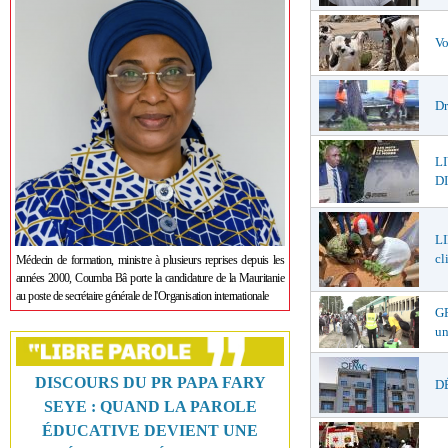
Vo
Dr
L
DI
LI
cl
Médecin de formation, ministre à plusieurs reprises depuis les
années 2000, Coumba Bâ porte la candidature de la Mauritanie
au poste de secrétaire générale de l'Organisation internationale
GR
un
DISCOURS DU PR PAPA FARY
DÉ
SEYE : QUAND LA PAROLE
ÉDUCATIVE DEVIENT UNE