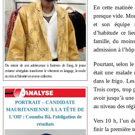
En cette matinée 
presque vide. Mou
et son équipe 
d’habitude ce lie
famille, du moins
admission à l’hôpi
Pourtant, selon l
Du miroir de son adolescence à l'univers de Fang, le jeune
créateur sénégalais transforme le vêtement en langage, la mode
était une malade 
en récit et l'identité en œuvre collective.
dans le frigo. Le
Trois corps, tro
avoir jusqu’à une
PORTRAIT – CANDIDATE
au niveau des rég
MAURITANIENNE À LA TÊTE DE
L'OIF : Coumba Bâ, l’obligation de
Vers 10 h, l’un d
résultats
finir la première 