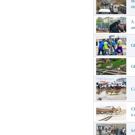
M
tê
À
ar
GE
GE
CA
C
à 
SA