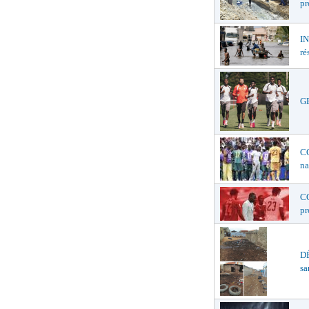
pr
I
ré
GE
C
na
C
p
D
sa