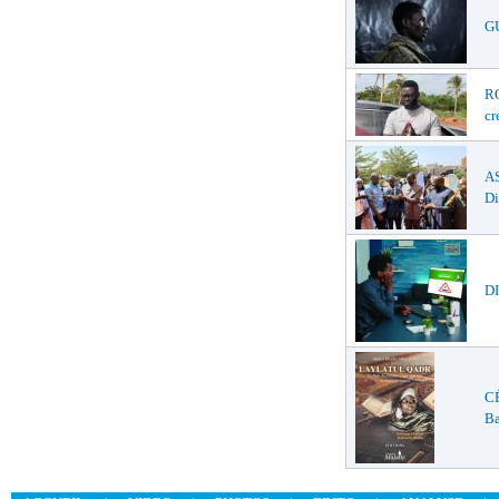
G
R
cr
A
Di
DI
C
Ba