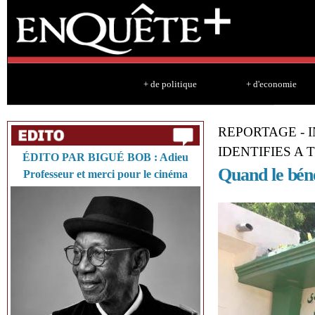
Sk
ma
co
+ de politique
+ d'economie
REPORTAGE - 
IDENTIFIES A 
ÉDITO PAR BIGUÉ BOB : Adieu
Quand le béné
Professeur et merci pour le cinéma