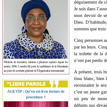
déguisement de cir
Je suis dans l’ass
mon devoir de ser
Dieu. D’habitude, 
sommes que trois 
Cinq personnes au 
par les leurs. Cin
la toilette de la 
n’ont pas perdu d
Médecin de formation, ministre à plusieurs reprises depuis les
années 2000, Coumba Bâ porte la candidature de la Mauritanie
au poste de secrétaire générale de l'Organisation internationale
A présent, trois b
tissu blanc, bien
reconnaitre le sex
AGETIP : Qu’en est-il en termes de
c’est un jeune ga
procédure ?
un peu de monde.
défunts qui devai