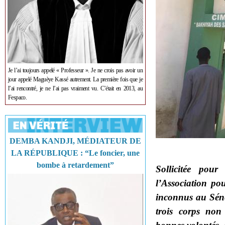
Je l’ai toujours appelé « Professeur ». Je ne crois pas avoir un
jour appelé Maguèye Kassé autrement. La première fois que je
l’ai rencontré, je ne l’ai pas vraiment vu. C’était en 2013, au
Fespaco.
DEMBA KANDJI, MÉDIATEUR DE
LA RÉPUBLIQUE : “Le foncier, une
bombe à retardement”
Sollicitée pou
l’Association pou
inconnus au Séné
trois corps non