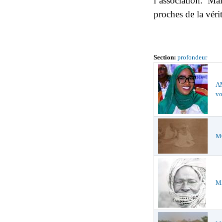
l’association. M
proches de la vér
Section:
profondeur
AM
vo
MO
MA