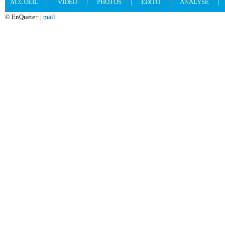
ACCUEIL
|
VIDEO
|
PHOTOS
|
EDITO
|
ANALYSE
|
© EnQuete+ |
mail