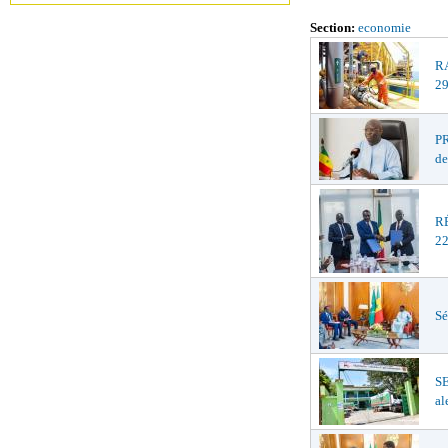
Section:
economie
R
29
PR
de
R
22
Sé
S
al