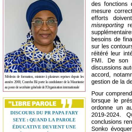
des fonctions
mesure correct
efforts doive
misreporting
re
supplémentair
besoins de fin
sur les contour
réitéré leur i
FMI. De son cô
discussions aut
accord, notamm
Médecin de formation, ministre à plusieurs reprises depuis les
gestion de la d
années 2000, Coumba Bâ porte la candidature de la Mauritanie
au poste de secrétaire générale de l'Organisation internationale
Pour comprendre
lorsque le pré
ordonne un aud
DISCOURS DU PR PAPA FARY
2019-2024. Q
SEYE : QUAND LA PAROLE
conclusions re
ÉDUCATIVE DEVIENT UNE
Sonko évoquent