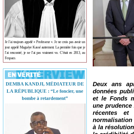
Je l’ai toujours appelé « Professeur ». Je ne crois pas avoir un
jour appelé Maguèye Kassé autrement. La première fois que je
l’ai rencontré, je ne l’ai pas vraiment vu. C’était en 2013, au
Fespaco.
Deux ans apr
DEMBA KANDJI, MÉDIATEUR DE
données publi
LA RÉPUBLIQUE : “Le foncier, une
et le Fonds m
bombe à retardement”
une prudence 
récentes et
normalisation
à la résolutio