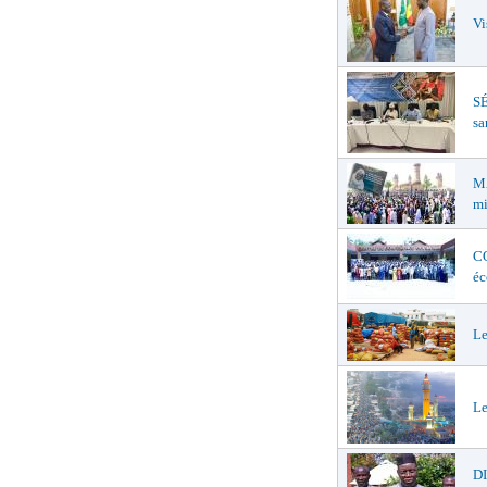
Vi
SÉ
sa
MA
mi
CO
éc
Le
Le
D