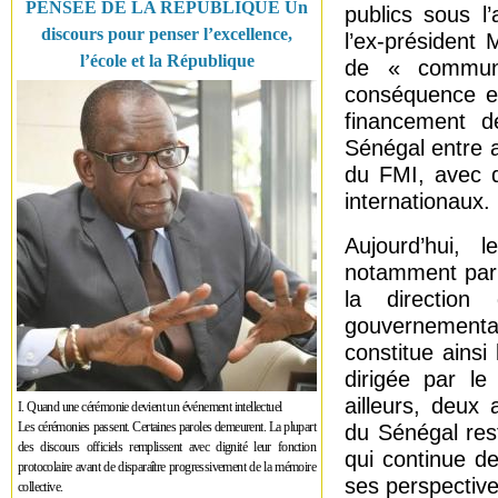
PENSÉE DE LA RÉPUBLIQUE Un
publics sous l
discours pour penser l’excellence,
l’ex-président 
l’école et la République
de « communi
conséquence e
financement d
Sénégal entre 
du FMI, avec d
internationaux.
Aujourd’hui, 
notamment par 
la directio
gouvernemental
constitue ainsi
dirigée par l
ailleurs, deux 
I. Quand une cérémonie devient un événement intellectuel
Les cérémonies passent. Certaines paroles demeurent. La plupart
du Sénégal rest
des discours officiels remplissent avec dignité leur fonction
qui continue de
protocolaire avant de disparaître progressivement de la mémoire
ses perspective
collective.