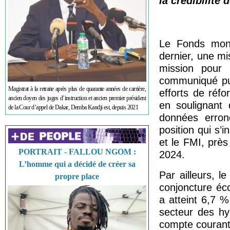
la crédibilit
Le Fonds monét
dernier, une mi
mission pour
communiqué publ
Magistrat à la retraite après plus de quarante années de carrière,
efforts de réf
ancien doyen des juges d’instruction et ancien premier président
en soulignant
de la Cour d’appel de Dakar, Demba Kandji est, depuis 2021
données err
position qui s’
et le FMI, près
PORTRAIT - FALLOU NGOM :
2024.
L’homme qui a décidé de créer sa
Par ailleurs, l
propre place
conjoncture éc
a atteint 6,7 
secteur des hy
compte courant 