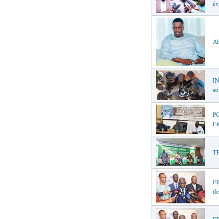
év
Ab
I
so
PO
l’
TR
F
de