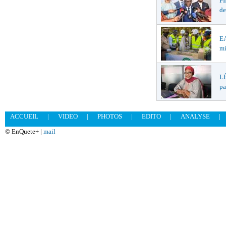
F
de
EA
mi
LÉ
pa
ACCUEIL
|
VIDEO
|
PHOTOS
|
EDITO
|
ANALYSE
|
© EnQuete+ |
mail