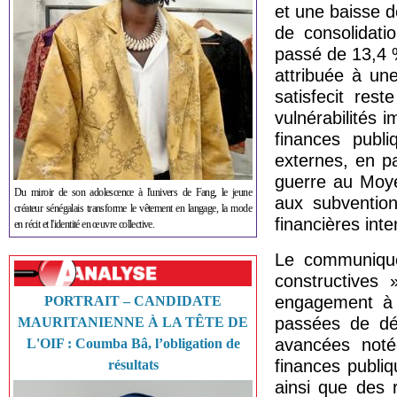
et une baisse d
de consolidati
passé de 13,4 
attribuée à un
satisfecit res
vulnérabilités
finances publi
externes, en pa
guerre au Moyen
Du miroir de son adolescence à l'univers de Fang, le jeune
aux subvention
créateur sénégalais transforme le vêtement en langage, la mode
financières inte
en récit et l'identité en œuvre collective.
Le communiqué
constructives 
engagement à c
PORTRAIT – CANDIDATE
passées de dé
MAURITANIENNE À LA TÊTE DE
avancées noté
L'OIF : Coumba Bâ, l’obligation de
finances publiq
résultats
ainsi que des r